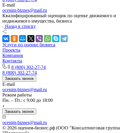
Камышлов
E-mail
Канаш
ocenim-biznes@mail.ru
Кандалакша
Квалифицированный оценщик по оценке движимого и
недвижимого имущества, бизнеса
Канск
Назад к списку
Карачев
Карпинск
Касли
Услуги по оценке бизнеса
Каспийск
Проекты
Компания
Кашира
Контакты
Кемерово
8 (800) 302-27-74
Керчь
8 (800) 302-27-74
Кизляр
Заказать звонок
Кимры
E-mail
ocenim-biznes@mail.ru
Кингисепп
Режим работы
Кинель
Пн. – Пт.: с 9:00 до 18:00
Кинешма
Киржач
Заказать звонок
Кириши
ocenim-biznes@mail.ru
Киров
© 2026 оценим-бизнес.рф (ООО "Консалтинговая группа
Кировск