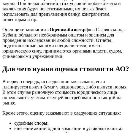
закона. При невыполнении этих условий любые отчеты и
Белебей
заключения будут нелегитимными, их нельзя будет
Белово
использовать для предъявления банку, контрагентам,
Белогорск
инвесторам и пр.
Белорецк
Оценщики компании
«Оценим-бизнес.рф»
в Славянске-на-
Белореченск
Кубани обладают необходимым опытом и знанием для
Белоярский
проведения исследований любой сложности. Отчеты,
Бердск
подготовленные нашими специалистами, имеют
юридическую силу, принимаются органами власти, судом,
Березники
финансовыми учреждениями.
Бийск
Биробиджан
Для чего нужна оценка стоимости АО?
Бирск
Бирюч
В первую очередь, исследование заказывают, если
Благовещенск
планируется выкуп бумаг у акционеров, либо выпуск новых.
В этом случае рыночную стоимость юридического лица
Благодарный
определяют с учетом текущей востребованности акций на
Богородицк
рынке.
Боготол
Большой Камень
Кроме этого, оценку заказывают в следующих ситуациях:
Бор
судебные споры;
Борзя
внесение акций одной компании в уставный капитал
Борисоглебск