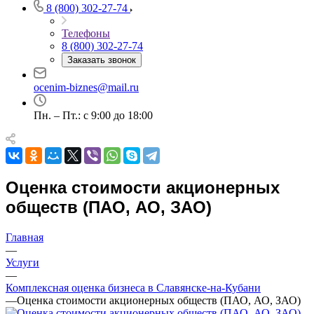
8 (800) 302-27-74
Выберите ваш город
Телефоны
8 (800) 302-27-74
Заказать звонок
ocenim-biznes@mail.ru
Например:
Славянск-на-Кубани
Пн. – Пт.: с 9:00 до 18:00
Абакан
Абдулино
Абинск
Азов
Оценка стоимости акционерных
Аксай
Алушта
обществ (ПАО, АО, ЗАО)
Альметьевск
Анапа
Главная
Ангарск
—
Услуги
Анжеро-Судженск
—
Апатиты
Комплексная оценка бизнеса в Славянске-на-Кубани
Апрелевка
—
Оценка стоимости акционерных обществ (ПАО, АО, ЗАО)
Арамиль