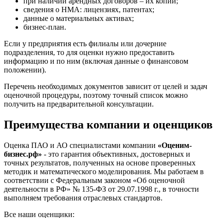
при наличии арендных договоров – их копии;
Елизово
сведения о НМА: лицензиях, патентах;
Енисейск
данные о материальных активах;
Ермолино
бизнес-план.
Ессентуки
Если у предприятия есть филиалы или дочерние
Железногорск
подразделения, то для оценки нужно предоставить
Железногорск-Илимский
информацию и по ним (включая данные о финансовом
Жуковский
положении).
Заводоуковск
Перечень необходимых документов зависит от целей и задач
Заозерный
оценочной процедуры, поэтому точный список можно
Заполярный
получить на предварительной консультации.
Зарайск
Преимущества компании и оценщиков
Заречный
Заринск
Оценка ПАО и АО специалистами компании
«Оценим-
Звенигород
бизнес.рф»
- это гарантия объективных, достоверных и
Зеленоград
точных результатов, полученных на основе проверенных
Зеленодольск
методик и математического моделирования. Мы работаем в
Зея
соответствии с Федеральным законом «Об оценочной
деятельности в РФ» № 135-ФЗ от 29.07.1998 г., в точности
Златоуст
выполняем требования отраслевых стандартов.
Иваново
Ивантеевка
Все наши оценщики: