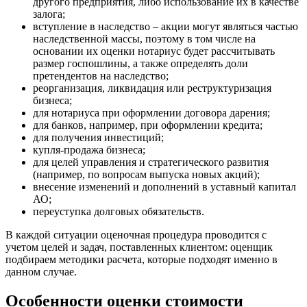
другого предприятия, либо использование их в качестве
залога;
Боровичи
вступление в наследство – акции могут являться частью
Братск
наследственной массы, поэтому в том числе на
Бронницы
основании их оценки нотариус будет рассчитывать
размер госпошлины, а также определять доли
Брянск
претендентов на наследство;
Бугульма
реорганизация, ликвидация или реструктуризация
Бугуруслан
бизнеса;
Бузулук
для нотариуса при оформлении договора дарения;
для банков, например, при оформлении кредита;
Буй
для получения инвестиций;
Буйнакск
купля-продажа бизнеса;
Бутурлиновка
для целей управления и стратегического развития
Валдай
(например, по вопросам выпуска новых акций);
внесение изменений и дополнений в уставный капитал
Валуйки
АО;
Великие Луки
переуступка долговых обязательств.
Великий Новгород
В каждой ситуации оценочная процедура проводится с
Великий Устюг
учетом целей и задач, поставленных клиентом: оценщик
Вельск
подбираем методики расчета, которые подходят именно в
Верещагино
данном случае.
Верхний Уфалей
Особенности оценки стоимости
Верхняя Пышма