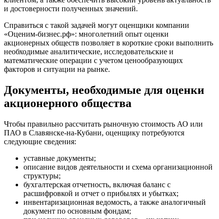
Гусь-Хрустальный
и достоверности полученных значений.
Дедовск
Справиться с такой задачей могут оценщики компании
Дербент
«Оценим-бизнес.рф»: многолетний опыт оценки
Джанкой
акционерных обществ позволяет в короткие сроки выполнить
Дзержинск
необходимые аналитические, исследовательские и
математические операции с учетом ценообразующих
Дзержинский
факторов и ситуации на рынке.
Димитровград
Дмитров
Документы, необходимые для оценки
Долгопрудный
акционерного общества
Домодедово
Донецк
Чтобы правильно рассчитать рыночную стоимость АО или
Дубна
ПАО в Славянске-на-Кубани, оценщику потребуются
Дюртюли
следующие сведения:
Евпатория
уставные документы;
Егорьевск
описание видов деятельности и схема организационной
Ейск
структуры;
бухгалтерская отчетность, включая баланс с
Екатеринбург
расшифровкой и отчет о прибылях и убытках;
Елабуга
инвентаризационная ведомость, а также аналогичный
Елец
документ по основным фондам;