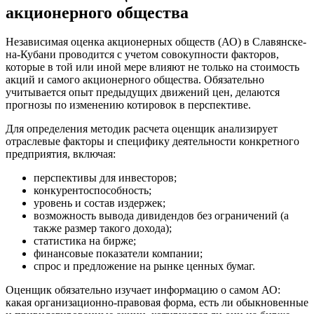
Верхняя Салда
акционерного общества
Видное
Владивосток
Независимая оценка акционерных обществ (АО) в Славянске-
на-Кубани проводится с учетом совокупности факторов,
Владикавказ
которые в той или иной мере влияют не только на стоимость
Владимир
акций и самого акционерного общества. Обязательно
Волгоград
учитывается опыт предыдущих движений цен, делаются
прогнозы по изменению котировок в перспективе.
Волгодонск
Волжск
Для определения методик расчета оценщик анализирует
Волжский
отраслевые факторы и специфику деятельности конкретного
Вологда
предприятия, включая:
Волоколамск
перспективы для инвесторов;
Волосово
конкурентоспособность;
Волхов
уровень и состав издержек;
возможность вывода дивидендов без ограничений (а
Вольск
также размер такого дохода);
Воркута
статистика на бирже;
Воронеж
финансовые показатели компании;
спрос и предложение на рынке ценных бумаг.
Воскресенск
Воткинск
Оценщик обязательно изучает информацию о самом АО:
Всеволожск
какая организационно-правовая форма, есть ли обыкновенные