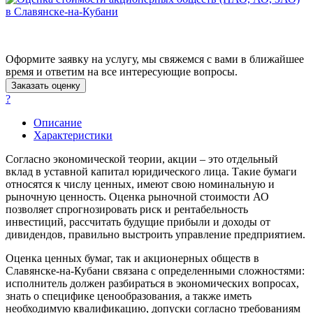
Арзамас
Архангельск
Асбест
Оформите заявку на услугу, мы свяжемся с вами в ближайшее
Асино
время и ответим на все интересующие вопросы.
Астрахань
Заказать оценку
Ахтубинск
?
Ачинск
Описание
Аша
Характеристики
Баймак
Согласно экономической теории, акции – это отдельный
Балабаново
вклад в уставной капитал юридического лица. Такие бумаги
Балаково
относятся к числу ценных, имеют свою номинальную и
Балашиха
рыночную ценность. Оценка рыночной стоимости АО
Балашов
позволяет спрогнозировать риск и рентабельность
инвестиций, рассчитать будущие прибыли и доходы от
Барабинск
дивидендов, правильно выстроить управление предприятием.
Барнаул
Батайск
Оценка ценных бумаг, так и акционерных обществ в
Славянске-на-Кубани связана с определенными сложностями:
Бахчисарай
исполнитель должен разбираться в экономических вопросах,
Белая Калитва
знать о специфике ценообразования, а также иметь
Белгород
необходимую квалификацию, допуски согласно требованиям