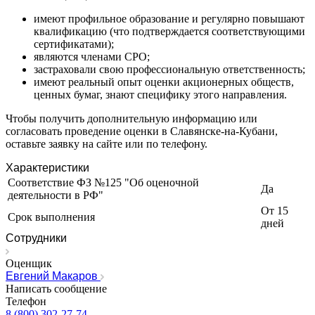
Ижевск
имеют профильное образование и регулярно повышают
Изобильный
квалификацию (что подтверждается соответствующими
Ипатово
сертификатами);
являются членами СРО;
Ирбит
застраховали свою профессиональную ответственность;
Иркутск
имеют реальный опыт оценки акционерных обществ,
Искитим
ценных бумаг, знают специфику этого направления.
Истра
Чтобы получить дополнительную информацию или
Ишим
согласовать проведение оценки в Славянске-на-Кубани,
Ишимбай
оставьте заявку на сайте или по телефону.
Йошкар-Ола
Характеристики
Казань
Соответствие ФЗ №125 "Об оценочной
Калининград
Да
деятельности в РФ"
Калуга
От 15
Срок выполнения
Камбарка
дней
Каменка
Сотрудники
Каменск-Уральский
Оценщик
Каменск-Шахтинский
Евгений Макаров
Камень-на-Оби
Написать сообщение
Камышин
Телефон
8 (800) 302-27-74