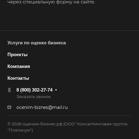
Губкинский
через специальную форму на сайте.
Гуково
Гулькевичи
Гусев
Гусь-Хрустальный
Услуги по оценке бизнеса
Дедовск
Проекты
Дербент
Компания
Джанкой
Контакты
Дзержинск
8 (800) 302-27-74
Дзержинский
Заказать звонок
Димитровград
ocenim-biznes@mail.ru
Дмитров
Долгопрудный
© 2026 оценим-бизнес.рф (ООО "Консалтинговая группа
Домодедово
"Платинум")