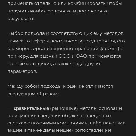
Борзя
применять отдельно или комбинировать, чтобы
получить наиболее точные и достоверные
Борисоглебск
результаты.
Боровичи
Братск
Выбор подхода и соответствующих ему методов
Бронницы
зависит от сферы деятельности предприятия, его
размеров, организационно-правовой формы (к
Брянск
примеру, для оценки ООО и ОАО применяются
Бугульма
разные методики), а также ряда других
Бугуруслан
параметров.
Бузулук
Между собой подходы к оценке отличаются
Буй
следующим образом:
Буйнакск
Бутурлиновка
(рыночные) методы основаны
сравнительные
на изучении сведений об уже проведенных
Валдай
сделках с похожими компаниями, либо пакетами
Валуйки
акций, а также дальнейшем сопоставлении