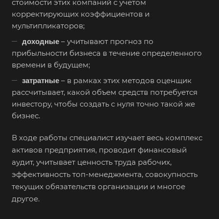
Великие Луки
стоимости этих компаний с учетом
корректирующих коэффициентов и
Великий Новгород
мультипликаторов;
Великий Устюг
– учитывают прогноз по
доходные
Вельск
прибыльности бизнеса в течение определенного
Верещагино
времени в будущем;
Верхний Уфалей
– в рамках этих методов оценщик
затратные
рассчитывает, какой объем средств потребуется
Верхняя Пышма
инвестору, чтобы создать с нуля точно такой же
Верхняя Салда
бизнес.
Видное
В ходе работы специалист изучает весь комплекс
Владивосток
активов предприятия, проводит финансовый
Владикавказ
аудит, учитывает ценность труда рабочих,
Владимир
эффективность топ-менеджмента, совокупность
текущих обязательств организации и многое
Волгоград
другое.
Волгодонск