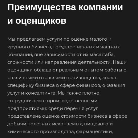
Волжск
Преимущества компании
Волжский
и оценщиков
Вологда
Волоколамск
Мы предлагаем услуги по оценке малого и
Волосово
крупного бизнеса, государственных и частных
Волхов
компаний, вне зависимости от их масштаба,
Вольск
сложности или направления деятельности. Наши
оценщики обладают реальным опытом работы с
Воркута
различными отраслями производства, знают
Воронеж
специфику бизнеса в сфере финансов, оказания
Воскресенск
услуг и консалтинга. Мы также плотно
Воткинск
сотрудничаем с производственными
предприятиями: среди перечня услуг
Всеволожск
представлена оценка стоимости бизнеса в сфере
Выборг
добычи полезных ископаемых, пищевого и
Выкса
химического производства, фармацевтики,