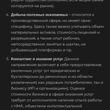
Балабаново
котируются на рынке).
Балаково
– относится к
Добыча полезных ископаемых
Балашиха
производственной сфере, но имеет свою
Балашов
специфику. Здесь также важно учитывать объем
материальных активов, стоимость лицензий и
Барабинск
разрешений, а также опыт рабочих,
Барнаул
непосредственно занятых в шахтах, на
Батайск
добывающий платформах и пр.
Бахчисарай
Данное
Консалтинг и оказание услуг.
Белая Калитва
направление включает в себя предоставление
различных услуг (от юридических и
Белгород
бухгалтерских до ремонтных и из области
Белебей
развлечения) как рядовым потребителям, так и
Белово
бизнесу (ИП и организациям). Оценка
стоимости бизнеса в сфере оказания услуг
Белогорск
требует от исполнителя наличие опыта работы
Белорецк
с НМА, объектами интеллектуальной