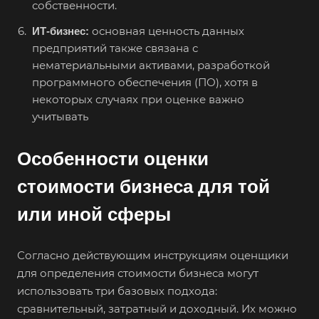
Белореченск
собственности.
Белоярский
основная ценность данных
ИТ-бизнес:
предприятий также связана с
Бердск
нематериальными активами, разработкой
Березники
программного обеспечения (ПО), хотя в
Бийск
некоторых случаях при оценке важно
учитывать
Биробиджан
Бирск
Особенности оценки
Бирюч
стоимости бизнеса для той
Благовещенск
Благодарный
или иной сферы
Богородицк
Боготол
Согласно действующим инструкциям оценщики
для определения стоимости бизнеса могут
Большой Камень
использовать три базовых подхода:
Бор
сравнительный, затратный и доходный. Их можно