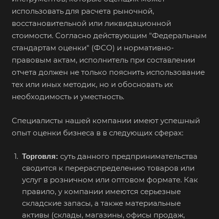
использовать для расчета рыночной,
Выберите ваш город
восстановительной или ликвидационной
стоимости. Согласно действующим "Федеральным
стандартам оценки" (ФСО) и нормативно-
правовым актам, исполнитель при составлении
отчета должен не только пояснить использование
Например:
Славянск-на-Кубани
тех или иных методик, но и обосновать их
Абакан
необходимость и уместность.
Абдулино
Специалисты нашей компании имеют успешный
Абинск
опыт оценки бизнеса в в следующих сферах:
Азов
суть данного предпринимательства
Торговля:
Аксай
сводится к перераспределению товаров или
Алушта
услуг в розничном или оптовом формате. Как
Альметьевск
правило, у компании имеются серьезные
складские запасы, а также материальные
Анапа
активы (склады, магазины, офисы продаж,