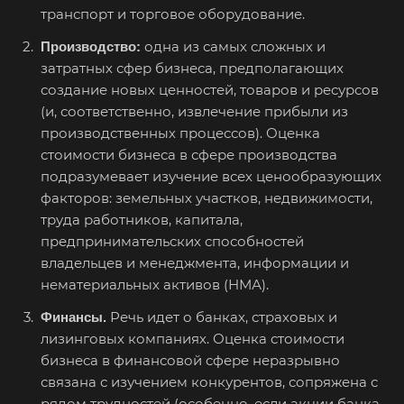
Ангарск
транспорт и торговое оборудование.
Анжеро-Судженск
одна из самых сложных и
Производство:
Апатиты
затратных сфер бизнеса, предполагающих
создание новых ценностей, товаров и ресурсов
Апрелевка
(и, соответственно, извлечение прибыли из
Арамиль
производственных процессов). Оценка
Арзамас
стоимости бизнеса в сфере производства
подразумевает изучение всех ценообразующих
Архангельск
факторов: земельных участков, недвижимости,
Асбест
труда работников, капитала,
Асино
предпринимательских способностей
владельцев и менеджмента, информации и
Астрахань
нематериальных активов (НМА).
Ахтубинск
Речь идет о банках, страховых и
Финансы.
Ачинск
лизинговых компаниях. Оценка стоимости
Аша
бизнеса в финансовой сфере неразрывно
Баймак
связана с изучением конкурентов, сопряжена с
рядом трудностей (особенно, если акции банка