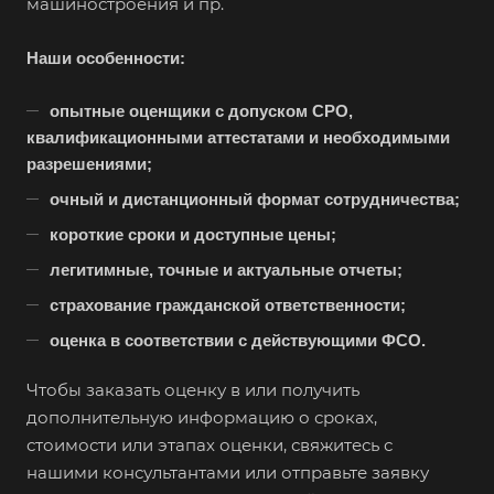
машиностроения и пр.
Вязники
Вязьма
Наши особенности:
Вятские Поляны
Гай
опытные оценщики с допуском СРО,
квалификационными аттестатами и необходимыми
Гатчина
разрешениями;
Геленджик
очный и дистанционный формат сотрудничества;
Георгиевск
короткие сроки и доступные цены;
Глазов
легитимные, точные и актуальные отчеты;
Горно-Алтайск
страхование гражданской ответственности;
Городец
оценка в соответствии с действующими ФСО.
Горячий Ключ
Чтобы заказать оценку в или получить
Грозный
дополнительную информацию о сроках,
Губаха
стоимости или этапах оценки, свяжитесь с
Губкин
нашими консультантами или отправьте заявку