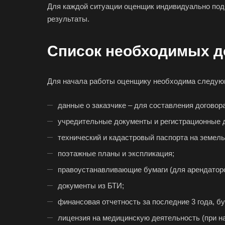
Для каждой ситуации оценщик индивидуально под
Бийск
результаты.
Благовещенск
Большой Камень
Список необходимых д
Боровичи
Бугульма
Для начала работы оценщику необходима следу
Буйнакск
Великие Луки
данные о заказчике – для составления договора
Верещагино
учредительные документы и регистрационные 
Видное
технический и кадастровый паспорта на земель
Волгоград
поэтажные планы и экспликация;
Вологда
правоустанавливающие бумаги (для арендаторов
Вольск
документы из БТИ;
Воткинск
финансовая отчетность за последние 3 года, бу
Вязники
лицензия на медицинскую деятельность (при на