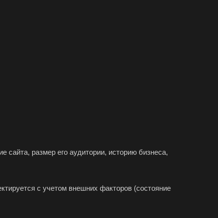
па
елевка
ст
ск
аково
е сайта, размер его аудитории, историю бизнеса,
наул
город
ректируется с учетом внешних факторов (состояние
орецк
езники