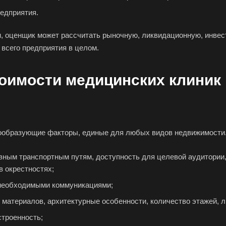
редприятия.
м, оценщик может рассчитать рыночную, ликвидационную, инве
всего предприятия в целом.
оимости медицинских клиник 
ообразующие факторы, единые для любых видов недвижимости. 
вным транспортным путям, доступность для целевой аудитории,
в окрестностях;
 необходимыми коммуникациями;
 ваш город
 материалов, архитектурные особенности, количество этажей, л
строенность;