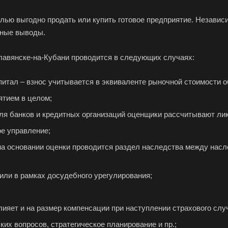
елью выгодно продать или купить готовое предприятие. Незави
чные выводы.
лавянске-на-Кубани проводится в следующих случаях:
питал – взнос учитывается в эквиваленте рыночной стоимости о
ятием в целом;
для банков и кредитных организаций оценщики рассчитывают ли
ое управление;
на основании оценки проводится раздел наследства между насл
или в рамках досудебного урегулирования;
лияет и на размер компенсации при наступлении страхового случ
их вопросов, стратегическое планирование и пр.;