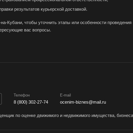
Изобильный
Ипатово
Ирб
правки результатов курьерской доставкой.
Искитим
Истра
Иши
на-Кубани, чтобы уточнить этапы или особенности проведения
Йошкар-Ола
Казань
Кал
тересующие вас вопросы.
Камбарка
Каменка
Кам
кий
Камень-на-Оби
Камышин
Кам
Кандалакша
Канск
Кар
Касли
Каспийск
Каш
Керчь
Кизляр
Ким
Кинель
Кинешма
Кир
Киров
Кировск
Кисл
Телефон
E-mail
Клинцы
Ковров
Ког
8 (800) 302-27-74
ocenim-biznes@mail.ru
Козельск
Коломна
Кол
енщик по оценке движимого и недвижимого имущества, бизнес
Комсомольск-на-
Конаково
Коп
Амуре
Кореновск
Кор