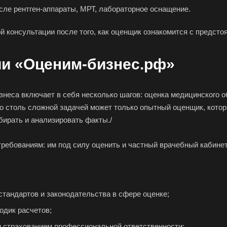
Геленджик
Георгиевск
Глаз
сле рентген-аппараты, МРТ, лабораторное оснащение.
Городец
Горячий Ключ
Гро
й консультации после того, как оценщик ознакомится с предст
Губкин
Губкинский
Гуко
Гусев
Гусь-Хрустальный
Дед
и «Оценим-бизнес.рф»
Джанкой
Дзержинск
Дзе
Дмитров
Долгопрудный
Дом
неса включает в себя несколько шагов: оценка медицинского об
Дубна
Дюртюли
Евп
со столь сложной задачей может только опытный оценщик, котор
бирать и анализировать факты./
Ейск
Екатеринбург
Ела
Елизово
Енисейск
Ерм
ребованиям: им под силу оценить и частный врачебный кабинет
Железногорск
Железногорск-
Жук
Илимский
Заво
Заполярный
Зарайск
Зар
тандартов и законодательства в сфере оценке;
Звенигород
Зеленоград
Зел
одик расчетов;
Златоуст
Иваново
Ива
и страхованием профессиональной ответственности;