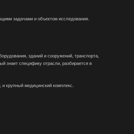
ов
зный
оящими задачами и объектом исследования.
во
овск
ржинский
одедово
орудования, зданий и сооружений, транспорта,
атория
ый знает специфику отрасли, разбирается в
буга
олино
, и крупный медицинский комплекс.
овский
доуковск
ечный
енодольск
нтеевка