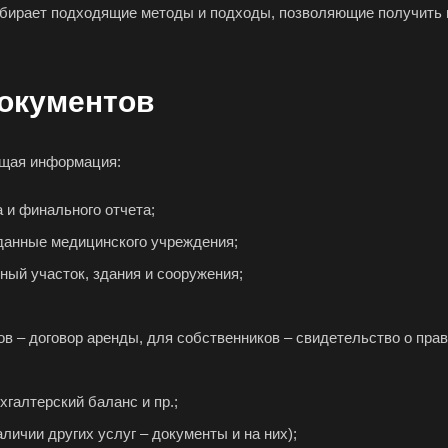
бирает подходящие методы и подходы, позволяющие получить 
Биробиджан
Бирск
Бир
Благодарный
Богородицк
Бого
Бор
Борзя
Бори
окументов
Братск
Бронницы
Бря
Бугуруслан
Бузулук
Буй
ющая информация:
Бутурлиновка
Валдай
Вал
Великий Новгород
Великий Устюг
Вель
 и финального отчета;
Верхний Уфалей
Верхняя Пышма
Вер
данные медицинского учреждения;
Владивосток
Владикавказ
Вла
ный участок, здания и сооружения;
Волгодонск
Волжск
Вол
Волоколамск
Волосово
Вол
 – договор аренды, для собственников – свидетельство о прав
Воркута
Воронеж
Воск
Всеволожск
Выборг
Вык
хгалтерский баланс и пр.;
Вязьма
Вятские Поляны
Гай
личии других услуг – документы и на них);