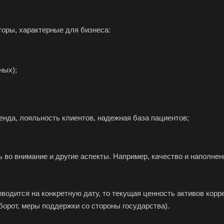
оры, характерные для бизнеса:
нск-на-Кубани
ных);
Абдулино
Абинск
Азов
Алушта
Альметьевск
Ана
Анжеро-Судженск
Апатиты
Апр
енда, лояльность клиентов, надежная база пациентов;
Арзамас
Архангельск
Асбе
Астрахань
Ахтубинск
Ачин
Баймак
Балабаново
Бал
 во внимание и другие аспекты. Например, качество и наполнени
Балашов
Барабинск
Бар
Бахчисарай
Белая Калитва
Бел
оводится на конкретную дату, то текущая ценность активов кор
Белово
Белогорск
Бел
борот, меры поддержки со стороны государства).
Белоярский
Бердск
Бер