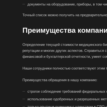
Гатчина
документы на оборудование, приборы, в том чи
Горно-Алтайск
Точный список можно получить на предварительно
Губаха
Гулькевичи
Преимущества компани
Дербент
Димитровград
Определение текущей стоимости медицинского биз
Донецк
репутации и многих других аспектов. Справиться 
финансовой и бухгалтерской отчетности, умеет со
Егорьевск
Елец
Наши сотрудники полностью соответствуют этим т
Ессентуки
Преимущества обращения в нашу компанию:
Заозерный
строгое соблюдение требований федеральных с
Заринск
использование одобренных и разрешенных мет
Зея
только опытные оценщики с членством в СРО 