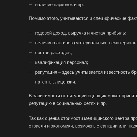
наличие парковок и пр.
Помимо этого, учитываются и специфические факт
Например:
Славя
годовой доход, выручка и чистая прибыль;
величина активов (материальных, нематериаль
Абакан
состав расходов;
Аксай
квалификация персонал;
Ангарск
репутация – здесь учитывается известность бр
Арамиль
патенты, лицензии.
Асино
Аша
В зависимости от ситуации оценщик может принять
Балашиха
репутацию в социальных сетях и пр.
Батайск
Так как оценка стоимости медицинского центра пр
Белебей
отрасли и экономики, возможные санкции или, нао
Белореченск