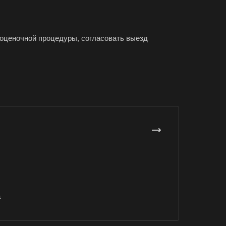
ит
м
 оценочной процедуры, согласовать выезд
ининград
енск-Уральский
ышлов
ачев
ира
ры
жач
оводск
алым
пашево
а
ейск
кино