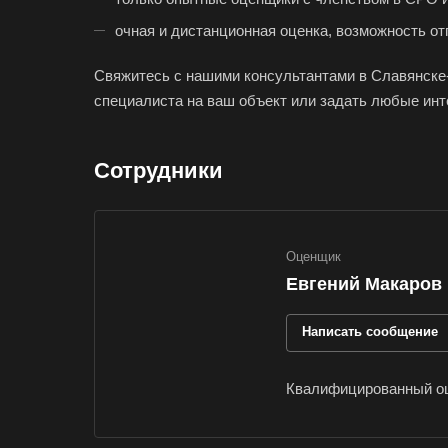
Ижевск
очная и дистанционная оценка, возможность от
Иркутск
Свяжитесь с нашими консультантами в Славянске-
Ишимбай
специалиста на ваш объект или задать любые ин
Калуга
Каменск-Шахтинс
Сотрудники
Канаш
Карпинск
Кемерово
Оценщик
Кингисепп
Евгений Макаров
Кириши
Написать сообщение
Клин
Кодинск
Квалифицированный оц
Кольчугино