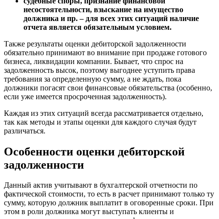
судебные споры, признание финансовой
Великие Луки
несостоятельности, взыскание на имущество
Великий Новгород
должника и пр. – для всех этих ситуаций наличие
Великий Устюг
отчета является обязательным условием.
Вельск
Также результаты оценки дебиторской задолженности
Верещагино
обязательно принимают во внимание при продаже готового
Верхний Уфалей
бизнеса, ликвидации компании. Бывает, что спрос на
Верхняя Пышма
задолженность высок, поэтому выгоднее уступить права
требования за определенную сумму, а не ждать, пока
Верхняя Салда
должники погасят свои финансовые обязательства (особенно,
Видное
если уже имеется просроченная задолженность).
Владивосток
Каждая из этих ситуаций всегда рассматривается отдельно,
Владикавказ
так как методы и этапы оценки для каждого случая будут
Владимир
различаться.
Волгоград
Волгодонск
Особенности оценки дебиторской
Волжск
задолженности
Волжский
Вологда
Данный актив учитывают в бухгалтерской отчетности по
Волоколамск
фактической стоимости, то есть в расчет принимают только ту
сумму, которую должник выплатит в оговоренные сроки. При
Волосово
этом в роли должника могут выступать клиенты и
Волхов