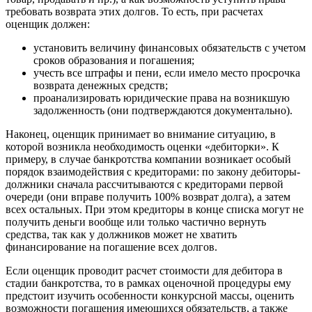
Грозный
требовать возврата этих долгов. То есть, при расчетах
Губаха
оценщик должен:
Губкин
установить величину финансовых обязательств с учетом
Губкинский
сроков образования и погашения;
Гуково
учесть все штрафы и пени, если имело место просрочка
Гулькевичи
возврата денежных средств;
Гусев
проанализировать юридические права на возникшую
задолженность (они подтверждаются документально).
Гусь-Хрустальный
Дедовск
Наконец, оценщик принимает во внимание ситуацию, в
Дербент
которой возникла необходимость оценки «дебиторки». К
примеру, в случае банкротства компании возникает особый
Джанкой
порядок взаимодействия с кредиторами: по закону дебиторы-
Дзержинск
должники сначала рассчитываются с кредиторами первой
Дзержинский
очереди (они вправе получить 100% возврат долга), а затем
всех остальных. При этом кредиторы в конце списка могут не
Димитровград
получить деньги вообще или только частично вернуть
Дмитров
средства, так как у должников может не хватить
Долгопрудный
финансирование на погашение всех долгов.
Домодедово
Если оценщик проводит расчет стоимости для дебитора в
Донецк
стадии банкротства, то в рамках оценочной процедуры ему
Дубна
предстоит изучить особенности конкурсной массы, оценить
Дюртюли
возможности погашения имеющихся обязательств, а также