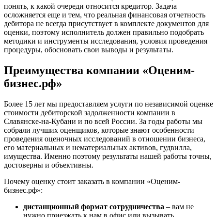
понять, к какой очереди относится кредитор. Задача
Евпатория
осложняется еще и тем, что реальная финансовая отчетность
Егорьевск
дебитора не всегда присутствует в комплекте документов для
Ейск
оценки, поэтому исполнитель должен правильно подобрать
Екатеринбург
методики и инструменты исследования, условия проведения
процедуры, обосновать свои выводы и результаты.
Елабуга
Елец
Преимущества компании «Оценим-
Елизово
бизнес.рф»
Енисейск
Ермолино
Более 15 лет мы предоставляем услуги по независимой оценке
Ессентуки
стоимости дебиторской задолженности компании в
Железногорск
Славянске-на-Кубани и по всей России. За годы работы мы
Железногорск-Илимский
собрали лучших оценщиков, которые знают особенности
проведения оценочных исследований в отношении бизнеса,
Жуковский
его материальных и нематериальных активов, гудвилла,
Заводоуковск
имущества. Именно поэтому результаты нашей работы точны,
Заозерный
достоверны и объективны.
Заполярный
Почему оценку стоит заказать в компании «Оценим-
Зарайск
бизнес.рф»:
Заречный
дистанционный формат сотрудничества
– вам не
Заринск
нужно приезжать к нам в офис или вызывать