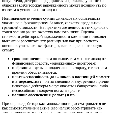
покупатели, дочерние предприятия и филиалы, участники
Вольск
общества (дебиторская задолженность может возникнуть по
Воркута
взносам в уставной капитал) и пр.
Воронеж
Номинальное значение суммы финансовых обязательств,
Воскресенск
указанное в бухгалтерском балансе, является предельной
Воткинск
границей стоимости. На практике же ценность этих долгов с
точки зрения рынка зачастую намного ниже. Оценка
Всеволожск
стоимости дебиторской задолженности компании позволяет
Выборг
выявить и рассчитать эту разницу, так как при расчетах
Выкса
оценщик учитывает все факторы, влияющие на итоговую
Вязники
сумму:
Вязьма
срок погашения
– чем он выше, тем меньше доход от
Вятские Поляны
финансовых средств, «одолженных» дебиторам;
Гай
инфляция
– деньги, подлежащие возврату, с течением
времени обесцениваются;
Гатчина
платежеспособность должников в настоящей момент
Геленджик
и в перспективе
– из-за внешних и внутренних причин
Георгиевск
некоторые дебиторы могут оказаться банкротами, либо
Глазов
неспособными вовремя погасить долги;
наличие обеспечения (залога) и пр.
Горно-Алтайск
Городец
При оценке дебиторская задолженность рассматривается не
Горячий Ключ
как самостоятельный актив (его нельзя рассматривать как
товар, продавать и пр.), а как возможность уступить права