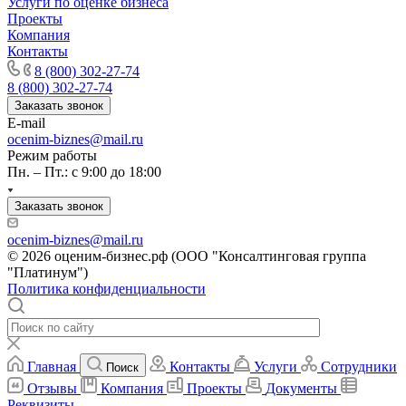
Услуги по оценке бизнеса
Кингисепп
Проекты
Кинель
Компания
Кинешма
Контакты
Киржач
8 (800) 302-27-74
Кириши
8 (800) 302-27-74
Заказать звонок
Киров
E-mail
Кировск
ocenim-biznes@mail.ru
Кисловодск
Режим работы
Клин
Пн. – Пт.: с 9:00 до 18:00
Клинцы
Заказать звонок
Ковров
Когалым
ocenim-biznes@mail.ru
Кодинск
© 2026 оценим-бизнес.рф (ООО "Консалтинговая группа
"Платинум")
Козельск
Политика конфиденциальности
Коломна
Колпашево
Кольчугино
Комсомольск-на-Амуре
Главная
Контакты
Услуги
Сотрудники
Поиск
Конаково
Отзывы
Компания
Проекты
Документы
Копейск
Реквизиты