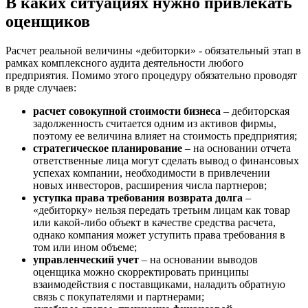
В каких ситуациях нужно привлекать
Благодарный
оценщиков
Богородицк
Боготол
Расчет реальной величины «дебиторки» - обязательный этап в
Большой Камень
рамках комплексного аудита деятельности любого
Бор
предприятия. Помимо этого процедуру обязательно проводят
в ряде случаев:
Борзя
Борисоглебск
расчет совокупной стоимости бизнеса
– дебиторская
Боровичи
задолженность считается одним из активов фирмы,
Братск
поэтому ее величина влияет на стоимость предприятия;
стратегическое планирование
– на основании отчета
Бронницы
ответственные лица могут сделать вывод о финансовых
Брянск
успехах компании, необходимости в привлечении
Бугульма
новых инвесторов, расширения числа партнеров;
уступка права требования возврата долга
–
Бугуруслан
«дебиторку» нельзя передать третьим лицам как товар
Бузулук
или какой-либо объект в качестве средства расчета,
Буй
однако компания может уступить права требования в
Буйнакск
том или ином объеме;
управленческий учет
– на основании выводов
Бутурлиновка
оценщика можно скорректировать принципы
Валдай
взаимодействия с поставщиками, наладить обратную
Валуйки
связь с покупателями и партнерами;