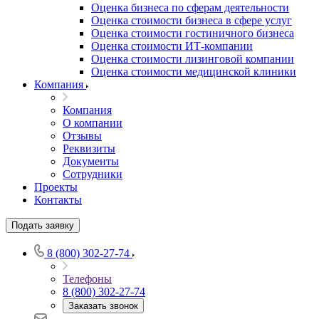
Оценка бизнеса по сферам деятельности
Оценка стоимости бизнеса в сфере услуг
Оценка стоимости гостиничного бизнеса
Оценка стоимости ИТ-компании
Оценка стоимости лизинговой компании
Оценка стоимости медицинской клиники
Компания
Компания
О компании
Отзывы
Выберите ваш город
Реквизиты
Документы
Сотрудники
Проекты
Контакты
Например:
Славянск-на-Кубани
Подать заявку
Абакан
Абдулино
8 (800) 302-27-74
Абинск
Азов
Телефоны
8 (800) 302-27-74
Аксай
Заказать звонок
Алушта