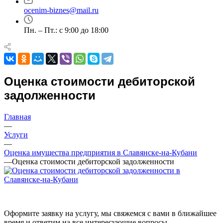
Альметьевск
ocenim-biznes@mail.ru
Анапа
Ангарск
Пн. – Пт.: с 9:00 до 18:00
Анжеро-Судженск
Апатиты
Апрелевка
Арамиль
Оценка стоимости дебиторской
Арзамас
задолженности
Архангельск
Асбест
Главная
Асино
—
Астрахань
Услуги
Ахтубинск
—
Оценка имущества предприятия в Славянске-на-Кубани
Ачинск
—
Оценка стоимости дебиторской задолженности
Аша
Баймак
Балабаново
Балаково
Балашиха
Оформите заявку на услугу, мы свяжемся с вами в ближайшее
время и ответим на все интересующие вопросы.
Балашов