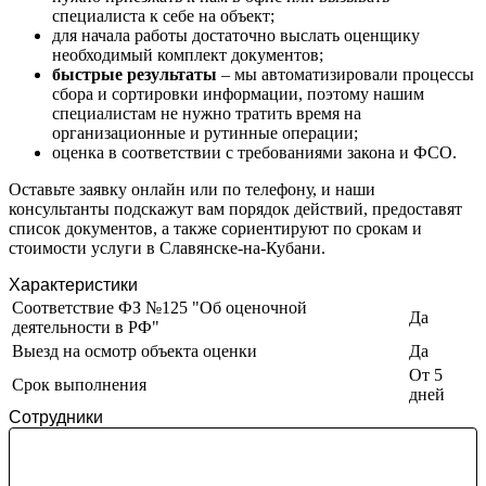
Звенигород
специалиста к себе на объект;
Зеленоград
для начала работы достаточно выслать оценщику
Зеленодольск
необходимый комплект документов;
быстрые результаты
– мы автоматизировали процессы
Зея
сбора и сортировки информации, поэтому нашим
Златоуст
специалистам не нужно тратить время на
Иваново
организационные и рутинные операции;
оценка в соответствии с требованиями закона и ФСО.
Ивантеевка
Ижевск
Оставьте заявку онлайн или по телефону, и наши
Изобильный
консультанты подскажут вам порядок действий, предоставят
Ипатово
список документов, а также сориентируют по срокам и
стоимости услуги в Славянске-на-Кубани.
Ирбит
Иркутск
Характеристики
Искитим
Соответствие ФЗ №125 "Об оценочной
Да
деятельности в РФ"
Истра
Выезд на осмотр объекта оценки
Да
Ишим
От 5
Ишимбай
Срок выполнения
дней
Йошкар-Ола
Сотрудники
Казань
Калининград
Калуга