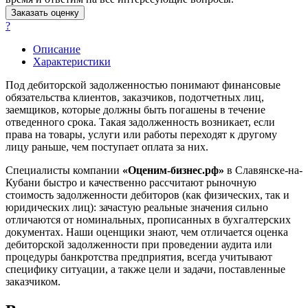
Заказать оценку
Барабинск
?
Барнаул
Батайск
Описание
Характеристики
Бахчисарай
Белая Калитва
Под дебиторской задолженностью понимают финансовые
Белгород
обязательства клиентов, заказчиков, подотчетных лиц,
заемщиков, которые должны быть погашены в течение
Белебей
отведенного срока. Такая задолженность возникает, если
Белово
права на товары, услуги или работы переходят к другому
Белогорск
лицу раньше, чем поступает оплата за них.
Белорецк
Специалисты компании
«Оценим-бизнес.рф»
в Славянске-на-
Белореченск
Кубани быстро и качественно рассчитают рыночную
Белоярский
стоимость задолженности дебиторов (как физических, так и
Бердск
юридических лиц): зачастую реальные значения сильно
отличаются от номинальных, прописанных в бухгалтерских
Березники
документах. Наши оценщики знают, чем отличается оценка
Бийск
дебиторской задолженности при проведении аудита или
Биробиджан
процедуры банкротства предприятия, всегда учитывают
специфику ситуации, а также цели и задачи, поставленные
Бирск
заказчиком.
Бирюч
Благовещенск