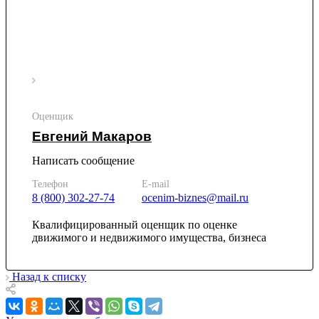
Камбарка
Каменка
Каменск-Уральский
Каменск-Шахтинский
Камень-на-Оби
Камышин
Камышлов
Оценщик
Канаш
Евгений Макаров
Кандалакша
Канск
Написать сообщение
Карачев
Телефон
E-mail
Карпинск
8 (800) 302-27-74
ocenim-biznes@mail.ru
Касли
Каспийск
Квалифицированный оценщик по оценке
движимого и недвижимого имущества, бизнеса
Кашира
Кемерово
Керчь
Назад к списку
Кизляр
Кимры