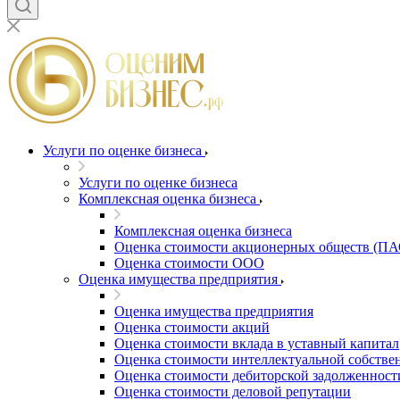
Благовещенск
Благодарный
Богородицк
Боготол
Большой Камень
Бор
Борзя
Борисоглебск
Услуги по оценке бизнеса
Боровичи
Услуги по оценке бизнеса
Братск
Комплексная оценка бизнеса
Бронницы
Комплексная оценка бизнеса
Брянск
Оценка стоимости акционерных обществ (ПА
Бугульма
Оценка стоимости ООО
Бугуруслан
Оценка имущества предприятия
Бузулук
Оценка имущества предприятия
Буй
Оценка стоимости акций
Буйнакск
Оценка стоимости вклада в уставный капитал
Бутурлиновка
Оценка стоимости интеллектуальной собстве
Оценка стоимости дебиторской задолженност
Валдай
Оценка стоимости деловой репутации
Валуйки