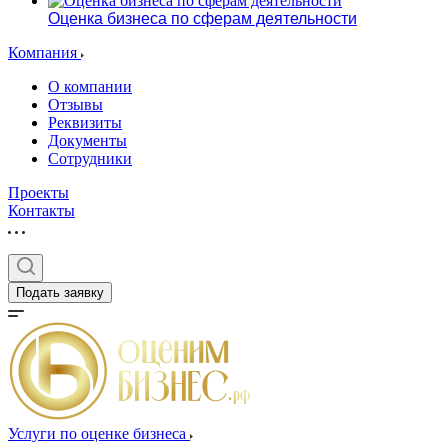
Оценка бизнеса по сферам деятельности
Компания
О компании
Отзывы
Реквизиты
Документы
Сотрудники
Выберите ваш г
Проекты
Контакты
Подать заявку
Например:
Славянск-на-К
Абакан
Абдулино
Абинск
Азов
Аксай
Услуги по оценке бизнеса