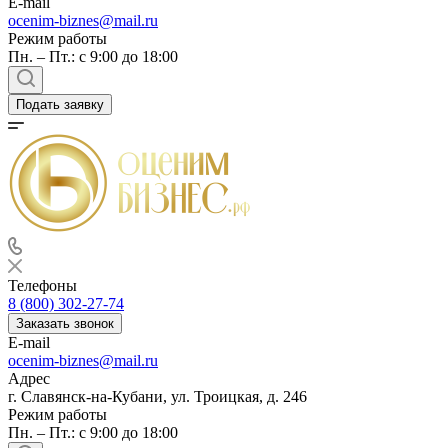
E-mail
Балашов
ocenim-biznes@mail.ru
Режим работы
Барабинск
Пн. – Пт.: с 9:00 до 18:00
Барнаул
Батайск
Подать заявку
Бахчисарай
Белая Калитва
Белгород
Белебей
Белово
Белогорск
Белорецк
Белореченск
Телефоны
Белоярский
8 (800) 302-27-74
Бердск
Заказать звонок
Березники
E-mail
ocenim-biznes@mail.ru
Бийск
Адрес
Биробиджан
г. Славянск-на-Кубани, ул. Троицкая, д. 246
Бирск
Режим работы
Бирюч
Пн. – Пт.: с 9:00 до 18:00