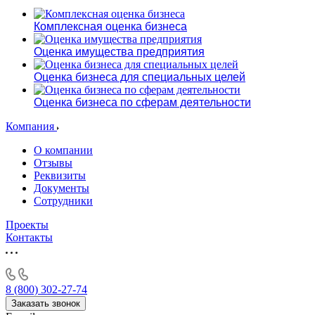
Алушта
Альметьевск
Комплексная оценка бизнеса
Анапа
Оценка имущества предприятия
Ангарск
Анжеро-Судженск
Оценка бизнеса для специальных целей
Апатиты
Апрелевка
Оценка бизнеса по сферам деятельности
Арамиль
Компания
Арзамас
Архангельск
О компании
Отзывы
Асбест
Реквизиты
Асино
Документы
Астрахань
Сотрудники
Ахтубинск
Проекты
Ачинск
Контакты
Аша
Баймак
Балабаново
8 (800) 302-27-74
Балаково
Заказать звонок
Балашиха