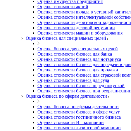
Оценка имущества предприятия
Благовещенск
Оценка стоимости акций
Благодарный
Оценка стоимости вклада в уставный капитал
Богородицк
Оценка стоимости интеллектуальной собстве
Боготол
Оценка стоимости дебиторской задолженност
Оценка стоимости деловой репутации
Большой Камень
Оценка стоимости машин и оборудования
Бор
Оценка бизнеса для специальных целей
Борзя
Оценка бизнеса для специальных целей
Борисоглебск
Оценка стоимости бизнеса для банка
Боровичи
Оценка стоимости бизнеса для нотариуса
Братск
Оценка стоимости бизнеса для передачи в до
Бронницы
Оценка стоимости бизнеса для продажи
Оценка стоимости бизнеса для страховой ком
Брянск
Оценка стоимости бизнеса для суда
Бугульма
Оценка стоимости бизнеса перед покупкой
Бугуруслан
Оценка стоимости бизнеса при реорганизаци
Оценка бизнеса по сферам деятельности
Бузулук
Буй
Оценка бизнеса по сферам деятельности
Буйнакск
Оценка стоимости бизнеса в сфере услуг
Бутурлиновка
Оценка стоимости гостиничного бизнеса
Оценка стоимости ИТ-компании
Валдай
Оценка стоимости лизинговой компании
Валуйки