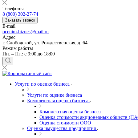
Балашов
Телефоны
Барабинск
8 (800) 302-27-74
Барнаул
Заказать звонок
E-mail
Батайск
ocenim-biznes@mail.ru
Бахчисарай
Адрес
Белая Калитва
г. Слободской, ул. Рождественская, д. 64
Белгород
Режим работы
Пн. – Пт.: с 9:00 до 18:00
Белебей
Белово
Белогорск
Белорецк
Белореченск
Услуги по оценке бизнеса
Белоярский
Услуги по оценке бизнеса
Бердск
Комплексная оценка бизнеса
Березники
Комплексная оценка бизнеса
Бийск
Оценка стоимости акционерных обществ (ПА
Биробиджан
Оценка стоимости ООО
Бирск
Оценка имущества предприятия
Бирюч