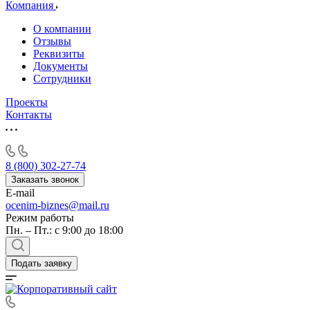
Алушта
Компания
Альметьевск
О компании
Анапа
Отзывы
Ангарск
Реквизиты
Документы
Анжеро-Судженск
Сотрудники
Апатиты
Апрелевка
Проекты
Контакты
Арамиль
Арзамас
Архангельск
Асбест
8 (800) 302-27-74
Асино
Заказать звонок
E-mail
Астрахань
ocenim-biznes@mail.ru
Ахтубинск
Режим работы
Ачинск
Пн. – Пт.: с 9:00 до 18:00
Аша
Баймак
Подать заявку
Балабаново
Балаково
Балашиха