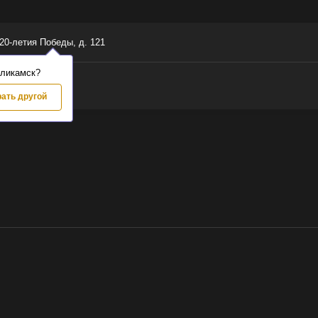
 20-летия Победы, д. 121
оликамск?
ать другой
 ваш город
камск