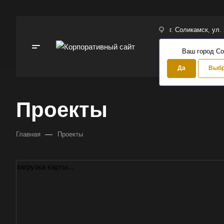
г. Соликамск, ул.
Ваш город С
Да
Выбр
Проекты
—
Главная
Проекты
Выберите
загрузка карты...
Например:
Соли