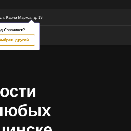
 ул. Карла Маркса, д. 19
од Сорочинск?
Выбрать другой
ости
 любых
чинске