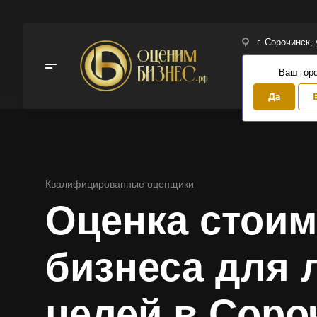
г. Сорочинск,
Ваш гор
Да
Квалифицированные оценщики
Оценка стоим
бизнеса для
целей в Соро