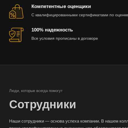
Арамиль
Компетентные оценщики
Асино
С квалифицированными сертификатами по оценке
Аша
100% надежность
Балашиха
Все условия прописаны в договоре
Батайск
Белебей
Белореченск
Бийск
Благовещенск
Большой Камень
Люди, которые всегда помогут
Боровичи
Сотрудники
Менеджер
Бугульма
по
Буйнакск
работе
Наши сотрудники — основа успеха компании. В нашем колл
Генеральный
Помощник
с
Великие Луки