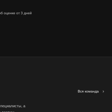
ст
ск
об оценке от 3 дней
аково
наул
город
орецк
езники
юч
тол
соглебск
нск
Вся команда
уйки
специалисты, а
ск