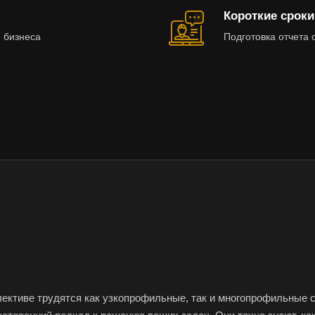
Арзамас
Архангельск
Асбе
Короткие сроки
Астрахань
Ахтубинск
Ачин
 бизнеса
Подготовка отчета 
Баймак
Балабаново
Бал
Балашов
Барабинск
Бар
Бахчисарай
Белая Калитва
Бел
Белово
Белогорск
Бел
Белоярский
Бердск
Бер
Биробиджан
Бирск
Бир
Благодарный
Богородицк
Бого
Бор
Борзя
Бори
Братск
Бронницы
Бря
Бугуруслан
Бузулук
Буй
Бутурлиновка
Валдай
Вал
ективе трудятся как узкопрофильные, так и многопрофильные 
Великий Новгород
Великий Устюг
Вель