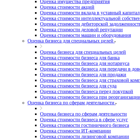
Оценка имущества предприятия
Благовещенск
Оценка стоимости акций
Благодарный
Оценка стоимости вклада в уставный капитал
Богородицк
Оценка стоимости интеллектуальной собстве
Боготол
Оценка стоимости дебиторской задолженност
Оценка стоимости деловой репутации
Большой Камень
Оценка стоимости машин и оборудования
Бор
Оценка бизнеса для специальных целей
Борзя
Оценка бизнеса для специальных целей
Борисоглебск
Оценка стоимости бизнеса для банка
Боровичи
Оценка стоимости бизнеса для нотариуса
Братск
Оценка стоимости бизнеса для передачи в до
Бронницы
Оценка стоимости бизнеса для продажи
Оценка стоимости бизнеса для страховой ком
Брянск
Оценка стоимости бизнеса для суда
Бугульма
Оценка стоимости бизнеса перед покупкой
Бугуруслан
Оценка стоимости бизнеса при реорганизаци
Оценка бизнеса по сферам деятельности
Бузулук
Буй
Оценка бизнеса по сферам деятельности
Буйнакск
Оценка стоимости бизнеса в сфере услуг
Бутурлиновка
Оценка стоимости гостиничного бизнеса
Оценка стоимости ИТ-компании
Валдай
Оценка стоимости лизинговой компании
Валуйки