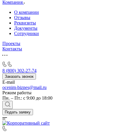
Алушта
Компания
Альметьевск
О компании
Анапа
Отзывы
Ангарск
Реквизиты
Документы
Анжеро-Судженск
Сотрудники
Апатиты
Апрелевка
Проекты
Контакты
Арамиль
Арзамас
Архангельск
Асбест
8 (800) 302-27-74
Асино
Заказать звонок
E-mail
Астрахань
ocenim-biznes@mail.ru
Ахтубинск
Режим работы
Ачинск
Пн. – Пт.: с 9:00 до 18:00
Аша
Баймак
Подать заявку
Балабаново
Балаково
Балашиха