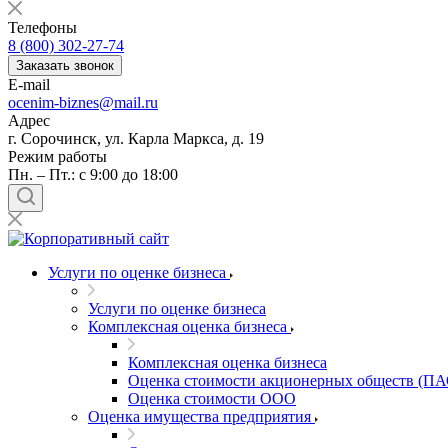
Балашов
Телефоны
Барабинск
8 (800) 302-27-74
Барнаул
Заказать звонок
E-mail
Батайск
ocenim-biznes@mail.ru
Бахчисарай
Адрес
Белая Калитва
г. Сорочинск, ул. Карла Маркса, д. 19
Белгород
Режим работы
Пн. – Пт.: с 9:00 до 18:00
Белебей
Белово
Белогорск
Белорецк
Белореченск
Услуги по оценке бизнеса
Белоярский
Услуги по оценке бизнеса
Бердск
Комплексная оценка бизнеса
Березники
Комплексная оценка бизнеса
Бийск
Оценка стоимости акционерных обществ (ПА
Биробиджан
Оценка стоимости ООО
Бирск
Оценка имущества предприятия
Бирюч