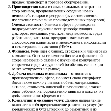
Верхняя Салда
продаж, транспорт и торговое оборудование.
Видное
Производство:
одна из самых сложных и затратных
сфер бизнеса, предполагающих создание новых
Владивосток
ценностей, товаров и ресурсов (и, соответственно,
Владикавказ
извлечение прибыли из производственных процессов).
Владимир
Оценка стоимости бизнеса в сфере производства
подразумевает изучение всех ценообразующих
Волгоград
факторов: земельных участков, недвижимости, труда
Волгодонск
работников, капитала, предпринимательских
Волжск
способностей владельцев и менеджмента, информации
Волжский
и нематериальных активов (НМА).
Финансы.
Речь идет о банках, страховых и лизинговых
Вологда
компаниях. Оценка стоимости бизнеса в финансовой
Волоколамск
сфере неразрывно связана с изучением конкурентов,
Волосово
сопряжена с рядом трудностей (особенно, если акции
банка котируются на рынке).
Волхов
Добыча полезных ископаемых
– относится к
Вольск
производственной сфере, но имеет свою специфику.
Воркута
Здесь также важно учитывать объем материальных
Воронеж
активов, стоимость лицензий и разрешений, а также
опыт рабочих, непосредственно занятых в шахтах, на
Воскресенск
добывающий платформах и пр.
Воткинск
Консалтинг и оказание услуг.
Данное направление
Всеволожск
включает в себя предоставление различных услуг (от
Выборг
юридических и бухгалтерских до ремонтных и из