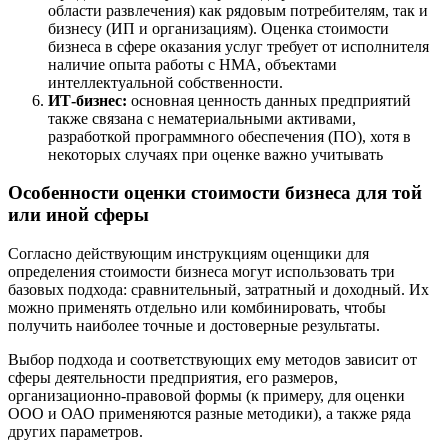
области развлечения) как рядовым потребителям, так и
Выкса
бизнесу (ИП и организациям). Оценка стоимости
Вязники
бизнеса в сфере оказания услуг требует от исполнителя
Вязьма
наличие опыта работы с НМА, объектами
интеллектуальной собственности.
Вятские Поляны
ИТ-бизнес:
основная ценность данных предприятий
Гай
также связана с нематериальными активами,
Гатчина
разработкой программного обеспечения (ПО), хотя в
Геленджик
некоторых случаях при оценке важно учитывать
Георгиевск
Особенности оценки стоимости бизнеса для той
Глазов
или иной сферы
Горно-Алтайск
Городец
Согласно действующим инструкциям оценщики для
Горячий Ключ
определения стоимости бизнеса могут использовать три
базовых подхода: сравнительный, затратный и доходный. Их
Грозный
можно применять отдельно или комбинировать, чтобы
Губаха
получить наиболее точные и достоверные результаты.
Губкин
Губкинский
Выбор подхода и соответствующих ему методов зависит от
сферы деятельности предприятия, его размеров,
Гуково
организационно-правовой формы (к примеру, для оценки
Гулькевичи
ООО и ОАО применяются разные методики), а также ряда
Гусев
других параметров.