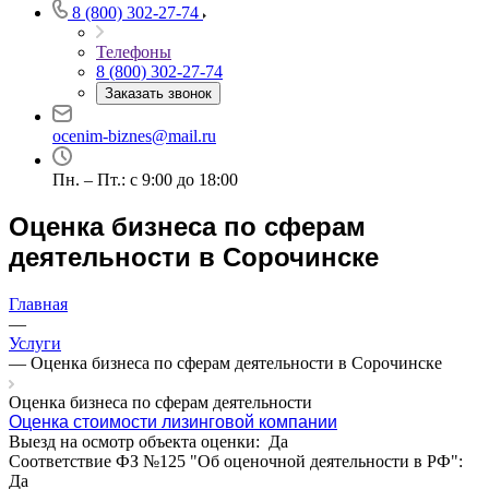
8 (800) 302-27-74
Выберите ваш город
Телефоны
8 (800) 302-27-74
Заказать звонок
ocenim-biznes@mail.ru
Например:
Сорочинск
Абакан
Пн. – Пт.: с 9:00 до 18:00
Абдулино
Оценка бизнеса по сферам
Абинск
деятельности в Сорочинске
Азов
Аксай
Алушта
Главная
—
Альметьевск
Услуги
Анапа
—
Оценка бизнеса по сферам деятельности в Сорочинске
Ангарск
Оценка бизнеса по сферам деятельности
Анжеро-Судженск
Оценка стоимости лизинговой компании
Апатиты
Выезд на осмотр объекта оценки:
Да
Апрелевка
Соответствие ФЗ №125 "Об оценочной деятельности в РФ":
Арамиль
Да