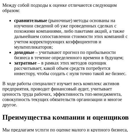
Гусь-Хрустальный
Между собой подходы к оценке отличаются следующим
Дедовск
образом:
Дербент
сравнительные
(рыночные) методы основаны на
Джанкой
изучении сведений об уже проведенных сделках с
Дзержинск
похожими компаниями, либо пакетами акций, а также
Дзержинский
дальнейшем сопоставлении стоимости этих компаний с
Димитровград
учетом корректирующих коэффициентов и
мультипликаторов;
Дмитров
доходные
– учитывают прогноз по прибыльности
Долгопрудный
бизнеса в течение определенного времени в будущем;
Домодедово
затратные
– в рамках этих методов оценщик
рассчитывает, какой объем средств потребуется
Донецк
инвестору, чтобы создать с нуля точно такой же бизнес.
Дубна
Дюртюли
В ходе работы специалист изучает весь комплекс активов
предприятия, проводит финансовый аудит, учитывает
Евпатория
ценность труда рабочих, эффективность топ-менеджмента,
Егорьевск
совокупность текущих обязательств организации и многое
Ейск
другое.
Екатеринбург
Преимущества компании и оценщиков
Елабуга
Елец
Мы предлагаем услуги по оценке малого и крупного бизнеса,
Елизово