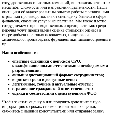
государственных и частных компаний, вне зависимости от их
Енисейск
масштаба, сложности или направления деятельности. Наши
Ермолино
оценщики обладают реальным опытом работы с различными
Ессентуки
отраслями производства, знают специфику бизнеса в сфере
финансов, оказания услуг и консалтинга. Мы также плотно
Железногорск
сотрудничаем с производственными предприятиями: среди
Железногорск-Илимский
перечня услуг представлена оценка стоимости бизнеса в
Жуковский
сфере добычи полезных ископаемых, пищевого и
Заводоуковск
химического производства, фармацевтики, машиностроения и
пр.
Заозерный
Заполярный
Наши особенности:
Зарайск
опытные оценщики с допуском СРО,
Заречный
квалификационными аттестатами и необходимыми
Заринск
разрешениями;
Звенигород
очный и дистанционный формат сотрудничества;
короткие сроки и доступные цены;
Зеленоград
легитимные, точные и актуальные отчеты;
Зеленодольск
страхование гражданской ответственности;
Зея
оценка в соответствии с действующими ФСО.
Златоуст
Чтобы заказать оценку в или получить дополнительную
Иваново
информацию о сроках, стоимости или этапах оценки,
Ивантеевка
свяжитесь с нашими консультантами или отправьте заявку