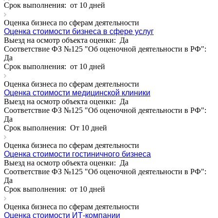
Срок выполнения:
от 10 дней
Арзамас
Архангельск
Оценка бизнеса по сферам деятельности
Асбест
Оценка стоимости бизнеса в сфере услуг
Асино
Выезд на осмотр объекта оценки:
Да
Соответствие ФЗ №125 "Об оценочной деятельности в РФ":
Астрахань
Да
Ахтубинск
Срок выполнения:
от 10 дней
Ачинск
Оценка бизнеса по сферам деятельности
Аша
Оценка стоимости медицинской клиники
Баймак
Выезд на осмотр объекта оценки:
Да
Балабаново
Соответствие ФЗ №125 "Об оценочной деятельности в РФ":
Балаково
Да
Срок выполнения:
От 10 дней
Балашиха
Балашов
Оценка бизнеса по сферам деятельности
Барабинск
Оценка стоимости гостиничного бизнеса
Выезд на осмотр объекта оценки:
Да
Барнаул
Соответствие ФЗ №125 "Об оценочной деятельности в РФ":
Батайск
Да
Бахчисарай
Срок выполнения:
от 10 дней
Белая Калитва
Оценка бизнеса по сферам деятельности
Белгород
Оценка стоимости ИТ-компании