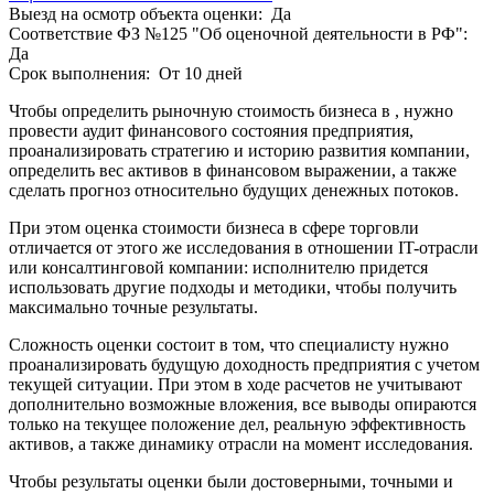
Белебей
Выезд на осмотр объекта оценки:
Да
Белово
Соответствие ФЗ №125 "Об оценочной деятельности в РФ":
Белогорск
Да
Срок выполнения:
От 10 дней
Белорецк
Белореченск
Чтобы определить рыночную стоимость бизнеса в , нужно
Белоярский
провести аудит финансового состояния предприятия,
проанализировать стратегию и историю развития компании,
Бердск
определить вес активов в финансовом выражении, а также
Березники
сделать прогноз относительно будущих денежных потоков.
Бийск
При этом оценка стоимости бизнеса в сфере торговли
Биробиджан
отличается от этого же исследования в отношении IT-отрасли
Бирск
или консалтинговой компании: исполнителю придется
Бирюч
использовать другие подходы и методики, чтобы получить
Благовещенск
максимально точные результаты.
Благодарный
Сложность оценки состоит в том, что специалисту нужно
Богородицк
проанализировать будущую доходность предприятия с учетом
Боготол
текущей ситуации. При этом в ходе расчетов не учитывают
дополнительно возможные вложения, все выводы опираются
Большой Камень
только на текущее положение дел, реальную эффективность
Бор
активов, а также динамику отрасли на момент исследования.
Борзя
Чтобы результаты оценки были достоверными, точными и
Борисоглебск