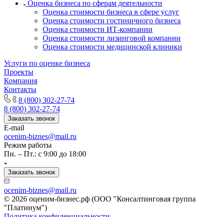
Оценка бизнеса по сферам деятельности
Канаш
Оценка стоимости бизнеса в сфере услуг
Кандалакша
Оценка стоимости гостиничного бизнеса
Оценка стоимости ИТ-компании
Канск
Оценка стоимости лизинговой компании
Карачев
Оценка стоимости медицинской клиники
Карпинск
Услуги по оценке бизнеса
Касли
Проекты
Каспийск
Компания
Кашира
Контакты
Кемерово
8 (800) 302-27-74
Керчь
8 (800) 302-27-74
Заказать звонок
Кизляр
E-mail
Кимры
ocenim-biznes@mail.ru
Кингисепп
Режим работы
Кинель
Пн. – Пт.: с 9:00 до 18:00
Кинешма
Заказать звонок
Киржач
Кириши
ocenim-biznes@mail.ru
Киров
© 2026 оценим-бизнес.рф (ООО "Консалтинговая группа
"Платинум")
Кировск
Политика конфиденциальности