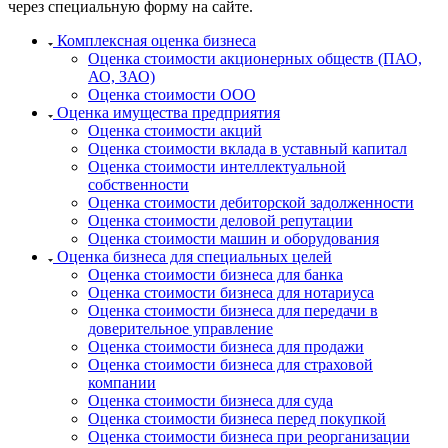
Ижевск
через специальную форму на сайте.
Изобильный
Комплексная оценка бизнеса
Ипатово
Оценка стоимости акционерных обществ (ПАО,
Ирбит
АО, ЗАО)
Оценка стоимости ООО
Иркутск
Оценка имущества предприятия
Искитим
Оценка стоимости акций
Истра
Оценка стоимости вклада в уставный капитал
Ишим
Оценка стоимости интеллектуальной
собственности
Ишимбай
Оценка стоимости дебиторской задолженности
Йошкар-Ола
Оценка стоимости деловой репутации
Казань
Оценка стоимости машин и оборудования
Оценка бизнеса для специальных целей
Калининград
Оценка стоимости бизнеса для банка
Калуга
Оценка стоимости бизнеса для нотариуса
Камбарка
Оценка стоимости бизнеса для передачи в
Каменка
доверительное управление
Оценка стоимости бизнеса для продажи
Каменск-Уральский
Оценка стоимости бизнеса для страховой
Каменск-Шахтинский
компании
Камень-на-Оби
Оценка стоимости бизнеса для суда
Оценка стоимости бизнеса перед покупкой
Камышин
Оценка стоимости бизнеса при реорганизации
Камышлов