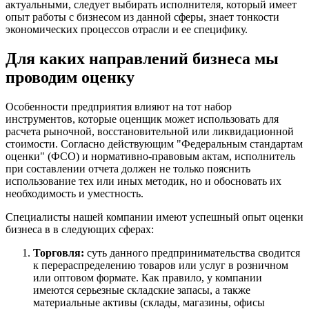
актуальными, следует выбирать исполнителя, который имеет
Боровичи
опыт работы с бизнесом из данной сферы, знает тонкости
Братск
экономических процессов отрасли и ее специфику.
Бронницы
Для каких направлений бизнеса мы
Брянск
Бугульма
проводим оценку
Бугуруслан
Бузулук
Особенности предприятия влияют на тот набор
инструментов, которые оценщик может использовать для
Буй
расчета рыночной, восстановительной или ликвидационной
Буйнакск
стоимости. Согласно действующим "Федеральным стандартам
Бутурлиновка
оценки" (ФСО) и нормативно-правовым актам, исполнитель
Валдай
при составлении отчета должен не только пояснить
использование тех или иных методик, но и обосновать их
Валуйки
необходимость и уместность.
Великие Луки
Великий Новгород
Специалисты нашей компании имеют успешный опыт оценки
бизнеса в в следующих сферах:
Великий Устюг
Вельск
Торговля:
суть данного предпринимательства сводится
Верещагино
к перераспределению товаров или услуг в розничном
или оптовом формате. Как правило, у компании
Верхний Уфалей
имеются серьезные складские запасы, а также
Верхняя Пышма
материальные активы (склады, магазины, офисы