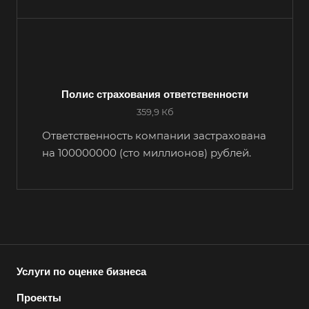
Например:
Советск
Абакан
Абдулино
Полис страхования ответственности
359,9 Кб
Абинск
Азов
Ответственность компании застрахована
на 100000000 (сто миллионов) рублей.
Аксай
Алушта
Альметьевск
Анапа
Ангарск
Анжеро-Судженск
Услуги по оценке бизнеса
Апатиты
Проекты