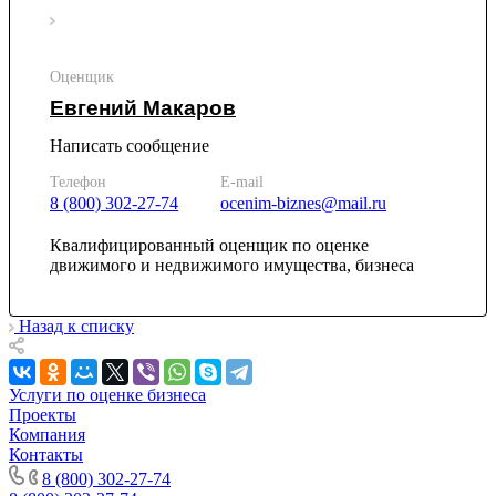
Каменск-Уральский
Каменск-Шахтинский
Камень-на-Оби
Оценщик
Камышин
Евгений Макаров
Камышлов
Канаш
Написать сообщение
Кандалакша
Телефон
E-mail
Канск
8 (800) 302-27-74
ocenim-biznes@mail.ru
Карачев
Карпинск
Квалифицированный оценщик по оценке
движимого и недвижимого имущества, бизнеса
Касли
Каспийск
Кашира
Назад к списку
Кемерово
Керчь
Услуги по оценке бизнеса
Кизляр
Проекты
Кимры
Компания
Кингисепп
Контакты
Кинель
8 (800) 302-27-74