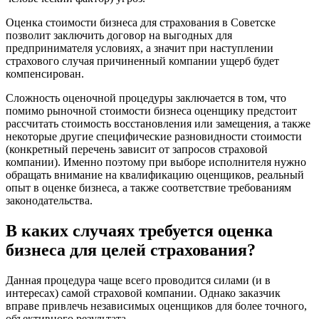
Батайск
Оценка стоимости бизнеса для страхования в Советске
Бахчисарай
позволит заключить договор на выгодных для
Белая Калитва
предпринимателя условиях, а значит при наступлении
страхового случая причиненный компании ущерб будет
Белгород
компенсирован.
Белебей
Белово
Сложность оценочной процедуры заключается в том, что
помимо рыночной стоимости бизнеса оценщику предстоит
Белогорск
рассчитать стоимость восстановления или замещения, а также
Белорецк
некоторые другие специфические разновидности стоимости
Белореченск
(конкретный перечень зависит от запросов страховой
компании). Именно поэтому при выборе исполнителя нужно
Белоярский
обращать внимание на квалификацию оценщиков, реальный
Бердск
опыт в оценке бизнеса, а также соответствие требованиям
Березники
законодательства.
Бийск
В каких случаях требуется оценка
Биробиджан
Бирск
бизнеса для целей страхования?
Бирюч
Благовещенск
Данная процедура чаще всего проводится силами (и в
интересах) самой страховой компании. Однако заказчик
Благодарный
вправе привлечь независимых оценщиков для более точного,
Богородицк
объективного результата.