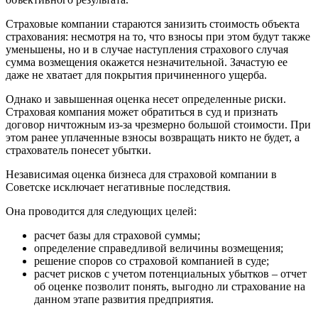
Боготол
Большой Камень
Страховые компании стараются занизить стоимость объекта
страхования: несмотря на то, что взносы при этом будут также
Бор
уменьшены, но и в случае наступления страхового случая
Борзя
сумма возмещения окажется незначительной. Зачастую ее
Борисоглебск
даже не хватает для покрытия причиненного ущерба.
Боровичи
Однако и завышенная оценка несет определенные риски.
Братск
Страховая компания может обратиться в суд и признать
Бронницы
договор ничтожным из-за чрезмерно большой стоимости. При
этом ранее уплаченные взносы возвращать никто не будет, а
Брянск
страхователь понесет убытки.
Бугульма
Бугуруслан
Независимая оценка бизнеса для страховой компании в
Бузулук
Советске исключает негативные последствия.
Буй
Она проводится для следующих целей:
Буйнакск
расчет базы для страховой суммы;
Бутурлиновка
определение справедливой величины возмещения;
Валдай
решение споров со страховой компанией в суде;
Валуйки
расчет рисков с учетом потенциальных убытков – отчет
Великие Луки
об оценке позволит понять, выгодно ли страхование на
данном этапе развития предприятия.
Великий Новгород
Великий Устюг