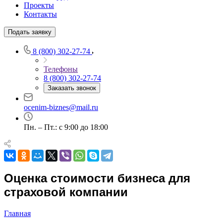
Проекты
Контакты
Подать заявку
8 (800) 302-27-74
Телефоны
Выберите ваш город
8 (800) 302-27-74
Заказать звонок
ocenim-biznes@mail.ru
Пн. – Пт.: с 9:00 до 18:00
Например:
Советск
Абакан
Абдулино
Абинск
Азов
Оценка стоимости бизнеса для
Аксай
страховой компании
Алушта
Альметьевск
Главная
Анапа