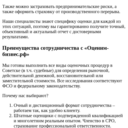
Ейск
Также можно застраховать предпринимательские риски, а
Екатеринбург
также оформить страховку от производственного перерыва.
Елабуга
Наши специалисты знают специфику оценки для каждой из
Елец
этих ситуаций, поэтому вы гарантированно получите точный,
Елизово
объективный и актуальный отчет с достоверными
Енисейск
результатами.
Ермолино
Преимущества сотрудничества с «Оценим-
Ессентуки
бизнес.рф»
Железногорск
Железногорск-Илимский
Мы готовы выполнить все виды оценочных процедур в
Жуковский
Советске (в т.ч. судебные) для определения рыночной,
действительной денежной, восстановительной или
Заводоуковск
заместительной стоимости. Все исследования соответствуют
Заозерный
ФСО и федеральному законодательству.
Заполярный
Зарайск
Почему нас выбирают?
Заречный
Очный и дистанционный формат сотрудничества –
Заринск
работаем так, как удобно клиенту.
Звенигород
Штатные оценщики с подтвержденной квалификацией
и многолетним реальным опытом. Членство в СРО,
Зеленоград
страхование профессиональной ответственности.
Зеленодольск