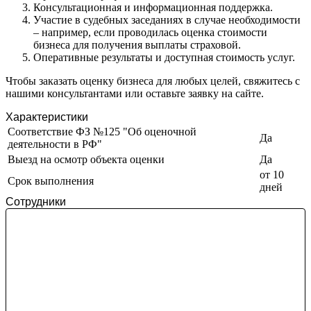
Консультационная и информационная поддержка.
Зея
Участие в судебных заседаниях в случае необходимости
– например, если проводилась оценка стоимости
Златоуст
бизнеса для получения выплаты страховой.
Иваново
Оперативные результаты и доступная стоимость услуг.
Ивантеевка
Ижевск
Чтобы заказать оценку бизнеса для любых целей, свяжитесь с
нашими консультантами или оставьте заявку на сайте.
Изобильный
Ипатово
Характеристики
Ирбит
Соответствие ФЗ №125 "Об оценочной
Да
деятельности в РФ"
Иркутск
Выезд на осмотр объекта оценки
Да
Искитим
от 10
Истра
Срок выполнения
дней
Ишим
Сотрудники
Ишимбай
Йошкар-Ола
Казань
Калининград
Калуга
Камбарка
Каменка