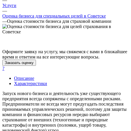
—
Ангарск
Услуги
Анжеро-Судженск
—
Оценка бизнеса для специальных целей в Советске
Апатиты
—
Оценка стоимости бизнеса для страховой компании
Апрелевка
Арамиль
Арзамас
Архангельск
Асбест
Оформите заявку на услугу, мы свяжемся с вами в ближайшее
Асино
время и ответим на все интересующие вопросы.
Заказать оценку
Астрахань
?
Ахтубинск
Ачинск
Описание
Аша
Характеристики
Баймак
Запуск нового бизнеса и деятельность уже существующего
Балабаново
предприятия всегда сопряжены с определенными рисками.
Балаково
Предприниматели не всегда могут предугадать последствия
принимаемых управленческих решений, поэтому для защиты
Балашиха
компании и финансовых ресурсов нередко выбирают
Балашов
страхование от внешних (техногенные и природные
Барабинск
катастрофы) и внутренних (поломки, ущерб товару,
человеческий фактор) угроз.
Барнаул