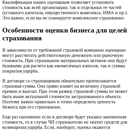
Квалификация наших оценщиков позволяет установить
Вельск
стоимость как всей организации, так и отдельных ее частей
(уставного капитала, имущественного комплекса, НМА и пр.).
Верещагино
Это важно, если вы не планируете комплексное страхование.
Верхний Уфалей
Верхняя Пышма
Особенности оценки бизнеса для целей
Верхняя Салда
страхования
Видное
Владивосток
В зависимости от требований страховой компании оценщики
Владикавказ
могут рассчитать действительную денежную или рыночную
Владимир
стоимость. При страховании материальных активов они будут
базовыми для расчета как ежемесячных взносов, так и суммы
Волгоград
покрытия ущерба.
Волгодонск
Волжск
В договоре со страховщиком обязательно прописывается
страховая сумма. Она прямо влияет на величину страховой
Волжский
премии и выплат. При этом размер страховой суммы не может
Вологда
быть выше актуальной стоимости застрахованного объекта.
Волоколамск
Поэтому важно правильно и точно определить ценность
Волосово
бизнеса при его страховании.
Волхов
Еще раз напомним: если в договоре будет указана заниженная
Вольск
стоимость, то в случае ЧП страхователю не хватит средств для
Воркута
возмещения ущерба. Если, наоборот, оценка окажется