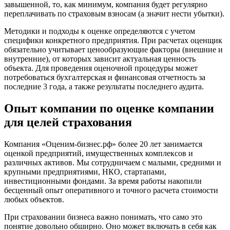
завышенной, то, как минимум, компания будет регулярно
Воронеж
переплачивать по страховым взносам (а значит нести убытки).
Воскресенск
Воткинск
Методики и подходы к оценке определяются с учетом
специфики конкретного предприятия. При расчетах оценщик
Всеволожск
обязательно учитывает ценообразующие факторы (внешние и
Выборг
внутренние), от которых зависит актуальная ценность
Выкса
объекта. Для проведения оценочной процедуры может
Вязники
потребоваться бухгалтерская и финансовая отчетность за
последние 3 года, а также результаты последнего аудита.
Вязьма
Вятские Поляны
Опыт компании по оценке компании
Гай
для целей страхования
Гатчина
Геленджик
Компания «Оценим-бизнес.рф» более 20 лет занимается
Георгиевск
оценкой предприятий, имущественных комплексов и
Глазов
различных активов. Мы сотрудничаем с малыми, средними и
Горно-Алтайск
крупными предприятиями, НКО, стартапами,
инвестиционными фондами. За время работы накопили
Городец
бесценный опыт оперативного и точного расчета стоимости
Горячий Ключ
любых объектов.
Грозный
При страховании бизнеса важно понимать, что само это
Губаха
понятие довольно обширно. Оно может включать в себя как
Губкин