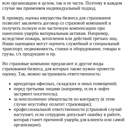
всю организацию в целом, так и ее части. Поэтому в каждом
Губкинский
случае мы применяем индивидуальный подход.
Гуково
К примеру, оценка имущества бизнеса для страхования
Гулькевичи
позволит заключить договор со страховой компанией и
Гусев
получить полную или частичную компенсацию при
Гусь-Хрустальный
нанесении ущерба материальным активам. Например,
вследствие пожара, затопления или действий третьих лиц.
Дедовск
Наши оценщики могут оценить служебный и специальный
Дербент
транспорт, недвижимость, станки и оборудование, товары и
Джанкой
грузы, с/х продукцию и пр.
Дзержинск
Но страховые компании предлагают и другие виды
Дзержинский
страхования бизнеса, для которых также нужно провести
Димитровград
оценку. Так, можно застраховать ответственность:
Дмитров
арендатора офисных, складских и иных помещений;
Долгопрудный
перед третьими лицами (например, если в лифте
Домодедово
застрянет посетитель);
Донецк
за неисполнение обязательств по контракту (в этом
случае неустойку оплатит страховщик);
Дубна
профессиональной ответственности (страховой случай
Дюртюли
наступает, если сотрудник допускает ошибку в работе,
Евпатория
которая станет причиной ущерба для клиента или самой
Егорьевск
организации).