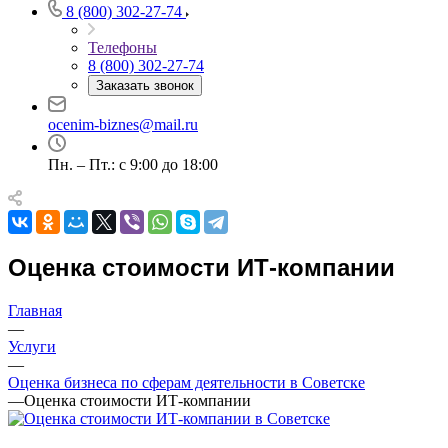
8 (800) 302-27-74
Телефоны
8 (800) 302-27-74
Выберите ваш город
Заказать звонок
ocenim-biznes@mail.ru
Пн. – Пт.: с 9:00 до 18:00
Например:
Советск
Абакан
Абдулино
Абинск
Оценка стоимости ИТ-компании
Азов
Аксай
Главная
Алушта
—
Альметьевск
Услуги
Анапа
—
Ангарск
Оценка бизнеса по сферам деятельности в Советске
—
Оценка стоимости ИТ-компании
Анжеро-Судженск
Апатиты