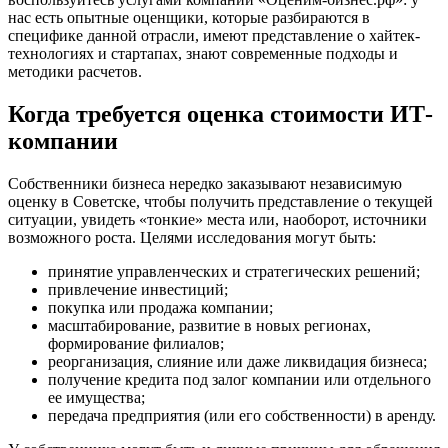
Белгород
нас есть опытные оценщики, которые разбираются в
специфике данной отрасли, имеют представление о хайтек-
Белебей
технологиях и стартапах, знают современные подходы и
Белово
методики расчетов.
Белогорск
Белорецк
Когда требуется оценка стоимости ИТ-
Белореченск
компании
Белоярский
Бердск
Собственники бизнеса нередко заказывают независимую
Березники
оценку в Советске, чтобы получить представление о текущей
ситуации, увидеть «тонкие» места или, наоборот, источники
Бийск
возможного роста. Целями исследования могут быть:
Биробиджан
Бирск
принятие управленческих и стратегических решений;
привлечение инвестиций;
Бирюч
покупка или продажа компании;
Благовещенск
масштабирование, развитие в новых регионах,
Благодарный
формирование филиалов;
Богородицк
реорганизация, слияние или даже ликвидация бизнеса;
получение кредита под залог компании или отдельного
Боготол
ее имущества;
Большой Камень
передача предприятия (или его собственности) в аренду.
Бор