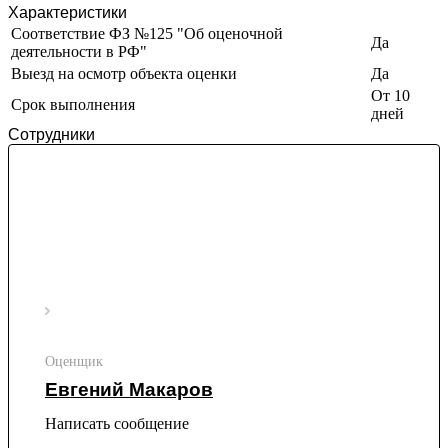
Характеристики
Ивантеевка
Соответствие ФЗ №125 "Об оценочной
Ижевск
Да
деятельности в РФ"
Изобильный
Выезд на осмотр объекта оценки
Да
Ипатово
От 10
Срок выполнения
Ирбит
дней
Иркутск
Сотрудники
Искитим
Истра
Ишим
Ишимбай
Йошкар-Ола
Казань
Калининград
Калуга
Камбарка
Каменка
Оценщик
Каменск-Уральский
Евгений Макаров
Каменск-Шахтинский
Написать сообщение
Камень-на-Оби