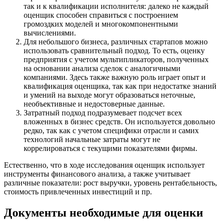
Всеволожск
так и к квалификации исполнителя: далеко не каждый
Выборг
оценщик способен справиться с построением
громоздких моделей и многокомпонентными
Выкса
вычислениями.
Вязники
Для небольшого бизнеса, различных стартапов можно
Вязьма
использовать сравнительный подход. То есть, оценку
Вятские Поляны
предприятия с учетом мультипликаторов, полученных
на основании анализа сделок с аналогичными
Гай
компаниями. Здесь также важную роль играет опыт и
Гатчина
квалификация оценщика, так как при недостатке знаний
Геленджик
и умений на выходе могут образоваться неточные,
Георгиевск
необъективные и недостоверные данные.
Затратный подход подразумевает подсчет всех
Глазов
вложенных в бизнес средств. Он используется довольно
Горно-Алтайск
редко, так как с учетом специфики отрасли и самих
Городец
технологий начальные затраты могут не
коррелироваться с текущими показателями фирмы.
Горячий Ключ
Грозный
Естественно, что в ходе исследования оценщик использует
Губаха
инструменты финансового анализа, а также учитывает
различные показатели: рост выручки, уровень рентабельность,
Губкин
стоимость привлеченных инвестиций и пр.
Губкинский
Гуково
Документы необходимые для оценки
Гулькевичи