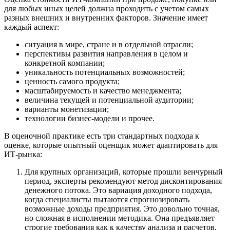
Верхняя Пышма
для любых иных целей должна проходить с учетом самых
разных внешних и внутренних факторов. Значение имеет
Верхняя Салда
каждый аспект:
Видное
Владивосток
ситуация в мире, стране и в отдельной отрасли;
перспективы развития направления в целом и
Владикавказ
конкретной компании;
Владимир
уникальность потенциальных возможностей;
Волгоград
ценность самого продукта;
Волгодонск
масштабируемость и качество менеджмента;
величина текущей и потенциальной аудитории;
Волжск
варианты монетизации;
Волжский
технологии бизнес-модели и прочее.
Вологда
В оценочной практике есть три стандартных подхода к
Волоколамск
оценке, которые опытный оценщик может адаптировать для
Волосово
ИТ-рынка:
Волхов
Для крупных организаций, которые прошли венчурный
Вольск
период, эксперты рекомендуют метод дисконтирования
Воркута
денежного потока. Это вариация доходного подхода,
Воронеж
когда специалисты пытаются спрогнозировать
Воскресенск
возможные доходы предприятия. Это довольно точная,
но сложная в исполнении методика. Она предъявляет
Воткинск
строгие требования как к качеству анализа и расчетов,