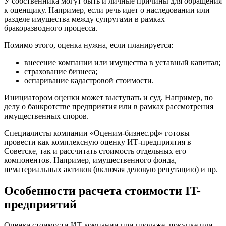
У собственника могут быть и личные причины для обращения
Борзя
к оценщику. Например, если речь идет о наследовании или
Борисоглебск
разделе имущества между супругами в рамках
Боровичи
бракоразводного процесса.
Братск
Помимо этого, оценка нужна, если планируется:
Бронницы
Брянск
внесение компании или имущества в уставный капитал;
Бугульма
страхование бизнеса;
оспаривание кадастровой стоимости.
Бугуруслан
Бузулук
Инициатором оценки может выступать и суд. Например, по
Буй
делу о банкротстве предприятия или в рамках рассмотрения
имущественных споров.
Буйнакск
Бутурлиновка
Специалисты компании «Оценим-бизнес.рф» готовы
Валдай
провести как комплексную оценку ИТ-предприятия в
Советске, так и рассчитать стоимость отдельных его
Валуйки
компонентов. Например, имущественного фонда,
Великие Луки
нематериальных активов (включая деловую репутацию) и пр.
Великий Новгород
Великий Устюг
Особенности расчета стоимости IT-
Вельск
предприятий
Верещагино
Верхний Уфалей
Оценка стоимости ИТ-компании при продаже, покупке или