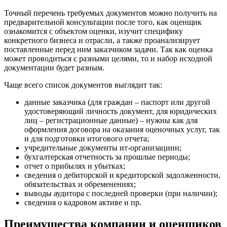
Гусев
Точный перечень требуемых документов можно получить на
Гусь-Хрустальный
предварительной консультации после того, как оценщик
Дедовск
ознакомится с объектом оценки, изучит специфику
конкретного бизнеса и отрасли, а также проанализирует
Дербент
поставленные перед ним заказчиком задачи. Так как оценка
Джанкой
может проводиться с разными целями, то и набор исходной
Дзержинск
документации будет разным.
Дзержинский
Чаще всего список документов выглядит так:
Димитровград
Дмитров
данные заказчика (для граждан – паспорт или другой
удостоверяющий личность документ, для юридических
Долгопрудный
лиц – регистрационные данные) – нужны как для
Домодедово
оформления договора на оказания оценочных услуг, так
Донецк
и для подготовки итогового отчета;
Дубна
учредительные документы ит-организациии;
бухгалтерская отчетность за прошлые периоды;
Дюртюли
отчет о прибылях и убытках;
Евпатория
сведения о дебиторской и кредиторской задолженности,
Егорьевск
обязательствах и обременениях;
выводы аудитора с последней проверки (при наличии);
Ейск
сведения о кадровом активе и пр.
Екатеринбург
Елабуга
Преимущества компании и оценщиков