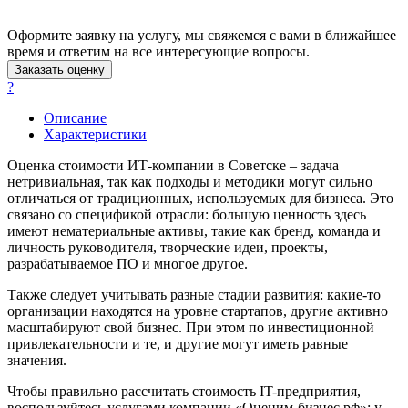
Апрелевка
Арамиль
Оформите заявку на услугу, мы свяжемся с вами в ближайшее
Арзамас
время и ответим на все интересующие вопросы.
Архангельск
Заказать оценку
Асбест
?
Асино
Описание
Астрахань
Характеристики
Ахтубинск
Оценка стоимости ИТ-компании в Советске – задача
Ачинск
нетривиальная, так как подходы и методики могут сильно
Аша
отличаться от традиционных, используемых для бизнеса. Это
Баймак
связано со спецификой отрасли: большую ценность здесь
имеют нематериальные активы, такие как бренд, команда и
Балабаново
личность руководителя, творческие идеи, проекты,
Балаково
разрабатываемое ПО и многое другое.
Балашиха
Также следует учитывать разные стадии развития: какие-то
Балашов
организации находятся на уровне стартапов, другие активно
Барабинск
масштабируют свой бизнес. При этом по инвестиционной
Барнаул
привлекательности и те, и другие могут иметь равные
Батайск
значения.
Бахчисарай
Чтобы правильно рассчитать стоимость IT-предприятия,
Белая Калитва
воспользуйтесь услугами компании «Оценим-бизнес.рф»: у