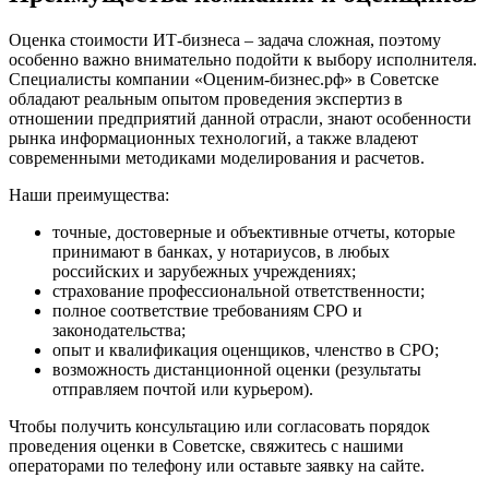
Елец
Елизово
Оценка стоимости ИТ-бизнеса – задача сложная, поэтому
Енисейск
особенно важно внимательно подойти к выбору исполнителя.
Специалисты компании «Оценим-бизнес.рф» в Советске
Ермолино
обладают реальным опытом проведения экспертиз в
Ессентуки
отношении предприятий данной отрасли, знают особенности
Железногорск
рынка информационных технологий, а также владеют
Железногорск-Илимский
современными методиками моделирования и расчетов.
Жуковский
Наши преимущества:
Заводоуковск
Заозерный
точные, достоверные и объективные отчеты, которые
принимают в банках, у нотариусов, в любых
Заполярный
российских и зарубежных учреждениях;
Зарайск
страхование профессиональной ответственности;
Заречный
полное соответствие требованиям СРО и
законодательства;
Заринск
опыт и квалификация оценщиков, членство в СРО;
Звенигород
возможность дистанционной оценки (результаты
Зеленоград
отправляем почтой или курьером).
Зеленодольск
Чтобы получить консультацию или согласовать порядок
Зея
проведения оценки в Советске, свяжитесь с нашими
Златоуст
операторами по телефону или оставьте заявку на сайте.
Иваново