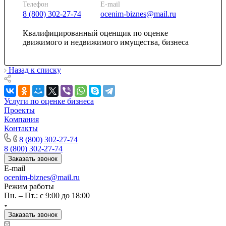
Камышин
Телефон
E-mail
8 (800) 302-27-74
ocenim-biznes@mail.ru
Камышлов
Канаш
Квалифицированный оценщик по оценке
Кандалакша
движимого и недвижимого имущества, бизнеса
Канск
Карачев
Назад к списку
Карпинск
Касли
Каспийск
Услуги по оценке бизнеса
Кашира
Проекты
Кемерово
Компания
Контакты
Керчь
8 (800) 302-27-74
Кизляр
8 (800) 302-27-74
Кимры
Заказать звонок
Кингисепп
E-mail
Кинель
ocenim-biznes@mail.ru
Режим работы
Кинешма
Пн. – Пт.: с 9:00 до 18:00
Киржач
Кириши
Заказать звонок
Киров