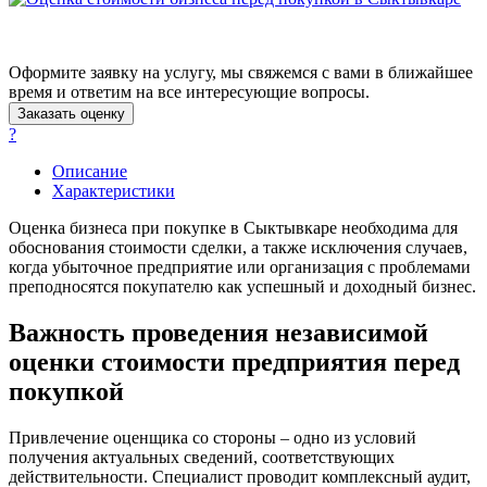
Асино
Астрахань
Ахтубинск
Оформите заявку на услугу, мы свяжемся с вами в ближайшее
Ачинск
время и ответим на все интересующие вопросы.
Аша
Заказать оценку
?
Баймак
Балабаново
Описание
Балаково
Характеристики
Балашиха
Оценка бизнеса при покупке в Сыктывкаре необходима для
Балашов
обоснования стоимости сделки, а также исключения случаев,
Барабинск
когда убыточное предприятие или организация с проблемами
Барнаул
преподносятся покупателю как успешный и доходный бизнес.
Батайск
Важность проведения независимой
Бахчисарай
оценки стоимости предприятия перед
Белая Калитва
Белгород
покупкой
Белебей
Белово
Привлечение оценщика со стороны – одно из условий
получения актуальных сведений, соответствующих
Белогорск
действительности. Специалист проводит комплексный аудит,
Белорецк