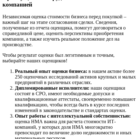
компанией
Дзержинск
Дзержинский
Независимая оценка стоимости бизнеса перед покупкой –
Димитровград
важный шаг на этапе согласования сделки. Сведения,
полученные из отчета оценщика, помогут договориться о
Дмитров
справедливой цене, оценить перспективы приобретения
Долгопрудный
компании, а также изучить реальное положение дел на
Домодедово
производстве.
Донецк
Чтобы результат оценки был легитимным и точным,
Дубна
выбирайте наших оценщиков!
Дюртюли
Реальный опыт оценки бизнеса:
в нашем активе более
Евпатория
250 оценочных исследований активов крупных и малых
Егорьевск
предприятий в различных отраслях.
Ейск
Дипломированные исполнители:
наши оценщики
Екатеринбург
состоят в СРО, имеют необходимые допуски и
квалификационные аттестаты, своевременно повышают
Елабуга
квалификацию, чтобы всегда быть в курсе последних
Елец
изменений в законодательстве и стандартах оценки.
Елизово
Опыт работы с интеллектуальной собственностью:
Енисейск
оценка НМА важна для расчета стоимости ИТ-
компаний, у которых доля НМА многократно
Ермолино
превосходит по величине долю недвижимости и иных
Ессентуки
материальных ресурсов.