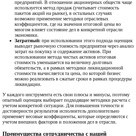
предприятий. В отношении акционерных обществ чаще
Вятские Поляны
используется метод продаж (учитывает стоимость
Гай
пакетов акций на рынке), в остальных случаях
Гатчина
возможно применение методики отраслевых
коэффициентов, где на значения итоговой цены во
Геленджик
многом влияет состояние дел в конкретной отрасли
Георгиевск
экономики.
Глазов
Затратный:
при использовании этого подхода оценщик
Горно-Алтайск
выводит рыночную стоимость предприятия через анализ
затрат на покупку и содержание активов. При
Городец
использовании метода чистых активов итоговая
Горячий Ключ
стоимость уменьшается на величину долговых
Грозный
обязательств, а в рамках методики ликвидационной
Губаха
стоимости вычисляется та цена, по которой бизнес
можно реализовать в сжатые сроки в рамках процедуры
Губкин
ликвидации.
Губкинский
Гуково
У каждого инструмента есть свои плюсы и минусы, поэтому
опытный оценщик выбирает подходящие методики расчета с
Гулькевичи
учетом конкретной ситуации. Для повышения точности и
Гусев
достоверности результатов исполнитель дополнительно
Гусь-Хрустальный
применяет весовые коэффициенты, которые определяются с
учетом внешних факторов и положения дел в отрасли.
Дедовск
Дербент
Преимущества сотрудничества с нашей
Джанкой