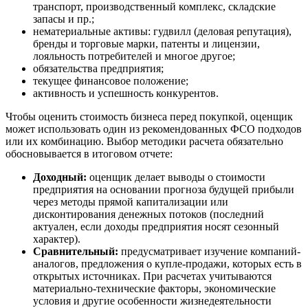
транспорт, производственный комплекс, складские
Владимир
запасы и пр.;
Волгоград
нематериальные активы: гудвилл (деловая репутация),
бренды и торговые марки, патенты и лицензии,
Волгодонск
лояльность потребителей и многое другое;
Волжск
обязательства предприятия;
Волжский
текущее финансовое положение;
активность и успешность конкурентов.
Вологда
Волоколамск
Чтобы оценить стоимость бизнеса перед покупкой, оценщик
Волосово
может использовать один из рекомендованных ФСО подходов
или их комбинацию. Выбор методики расчета обязательно
Волхов
обосновывается в итоговом отчете:
Вольск
Воркута
Доходный:
оценщик делает выводы о стоимости
Воронеж
предприятия на основании прогноза будущей прибыли
через методы прямой капитализации или
Воскресенск
дисконтирования денежных потоков (последний
Воткинск
актуален, если доходы предприятия носят сезонный
Всеволожск
характер).
Сравнительный:
предусматривает изучение компаний-
Выборг
аналогов, предложения о купле-продажи, которых есть в
Выкса
открытых источниках. При расчетах учитываются
Вязники
материально-технические факторы, экономические
Вязьма
условия и другие особенности жизнедеятельности