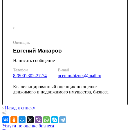
Ирбит
Иркутск
Искитим
Истра
Ишим
Ишимбай
Йошкар-Ола
Оценщик
Казань
Евгений Макаров
Калининград
Калуга
Написать сообщение
Камбарка
Телефон
E-mail
Каменка
8 (800) 302-27-74
ocenim-biznes@mail.ru
Каменск-Уральский
Квалифицированный оценщик по оценке
Каменск-Шахтинский
движимого и недвижимого имущества, бизнеса
Камень-на-Оби
Камышин
Камышлов
Назад к списку
Канаш
Кандалакша
Услуги по оценке бизнеса
Канск