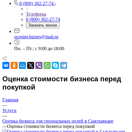
8 (800) 302-27-74
Телефоны
8 (800) 302-27-74
Например:
Сыктывкар
Заказать звонок
Абакан
Абдулино
ocenim-biznes@mail.ru
Абинск
Азов
Пн. – Пт.: с 9:00 до 18:00
Аксай
Алушта
Альметьевск
Анапа
Оценка стоимости бизнеса перед
Ангарск
покупкой
Анжеро-Судженск
Апатиты
Главная
Апрелевка
—
Арамиль
Услуги
Арзамас
—
Оценка бизнеса для специальных целей в Сыктывкаре
Архангельск
—
Оценка стоимости бизнеса перед покупкой
Асбест