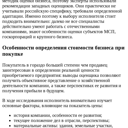
методик оценки бизнеса, поэтому эксперты использовали
Брянск
рекомендации западных оценщиков. Они практически не
Бугульма
учитывали российскую специфику, требовали определенной
Бугуруслан
адаптации. Именно поэтому к выбору исполнителя стоит
подходить внимательно: далеко не все специалисты
Бузулук
действительно умеют работать с отечественными
Буй
компаниями, знают особенности оценки субъектов МСП,
Буйнакск
госкорпораций и крупного бизнеса.
Бутурлиновка
Особенности определения стоимости бизнеса при
Валдай
покупке
Валуйки
Великие Луки
Покупатель в гораздо большей степени чем продавец
Великий Новгород
заинтересован в определении реальной ценности
Великий Устюг
приобретаемого предприятия: выводы оценщика позволяют
получить объективное представление о хозяйственной
Вельск
деятельности компании, а также перспективах ее развития и
Верещагино
получения прибыли в будущем.
Верхний Уфалей
В ходе исследования исполнитель внимательно изучает
Верхняя Пышма
основные факторы, влияющие на показатель цены:
Верхняя Салда
Видное
история компании, особенности ее развития;
текущее положение дел в отрасли, перспективы;
Владивосток
материальные активы: здания, земельные участки,
Владикавказ