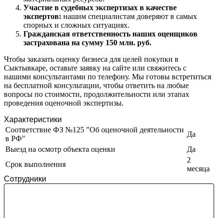
Железногорск
Участие в судебных экспертизах в качестве
экспертов:
нашим специалистам доверяют в самых
Железногорск-Илимский
спорных и сложных ситуациях.
Жуковский
Гражданская ответственность наших оценщиков
Заводоуковск
застрахована на сумму 150 млн. руб.
Заозерный
Чтобы заказать оценку бизнеса для целей покупки в
Заполярный
Сыктывкаре, оставьте заявку на сайте или свяжитесь с
Зарайск
нашими консультантами по телефону. Мы готовы встретиться
Заречный
на бесплатной консультации, чтобы ответить на любые
вопросы по стоимости, продолжительности или этапах
Заринск
проведения оценочной экспертизы.
Звенигород
Зеленоград
Характеристики
Зеленодольск
Соответствие ФЗ №125 "Об оценочной деятельности
Да
в РФ"
Зея
Выезд на осмотр объекта оценки
Да
Златоуст
2
Иваново
Срок выполнения
месяца
Ивантеевка
Сотрудники
Ижевск
Изобильный
Ипатово