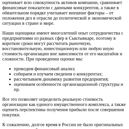
оценивает всю совокупность активов компании, сравнивает
Белореченск
финансовые показатели с данными конкурентов, а также в
Белоярский
обязательном порядке учитывает внешние факторы – от
положения дел в отрасли до политической и экономической
Бердск
ситуации в стране и мире.
Березники
Бийск
Наши оценщики имеют многолетний опыт сотрудничества с
предприятиями из разных сфер в Сыктывкаре, поэтому в
Биробиджан
короткие сроки могут рассчитать рыночную,
Бирск
восстановительную, инвестиционную или любую иную
Бирюч
стоимость организации вне зависимости от его масштабов и
сложности. При проведении оценки мы:
Благовещенск
Благодарный
проводим финансовый анализ;
Богородицк
собираем и изучаем сведения о конкурентах;
Боготол
рассчитываем динамику развития предприятия;
оцениваем особенности организационной структуры и
Большой Камень
пр.
Бор
Борзя
Все это позволяет определить реальную стоимость
организации как единого имущественного комплекса, а также
Борисоглебск
оценить перспективы получения прибыли после совершения
Боровичи
покупки.
Братск
К сожалению, долгое время в России не было оригинальных
Бронницы