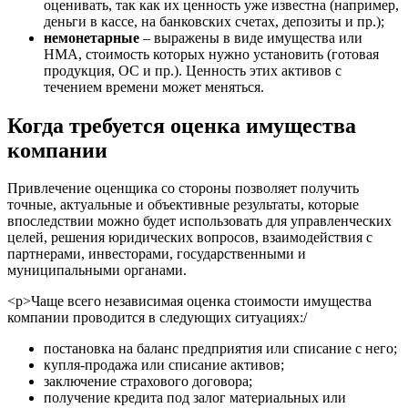
оценивать, так как их ценность уже известна (например,
Владикавказ
деньги в кассе, на банковских счетах, депозиты и пр.);
Владимир
немонетарные
– выражены в виде имущества или
Волгоград
НМА, стоимость которых нужно установить (готовая
Волгодонск
продукция, ОС и пр.). Ценность этих активов с
течением времени может меняться.
Волжск
Волжский
Когда требуется оценка имущества
Вологда
компании
Волоколамск
Волосово
Привлечение оценщика со стороны позволяет получить
Волхов
точные, актуальные и объективные результаты, которые
Вольск
впоследствии можно будет использовать для управленческих
Воркута
целей, решения юридических вопросов, взаимодействия с
партнерами, инвесторами, государственными и
Воронеж
муниципальными органами.
Воскресенск
Воткинск
<р>Чаще всего независимая оценка стоимости имущества
компании проводится в следующих ситуациях:/
Всеволожск
Выборг
постановка на баланс предприятия или списание с него;
Выкса
купля-продажа или списание активов;
заключение страхового договора;
Вязники
получение кредита под залог материальных или
Вязьма