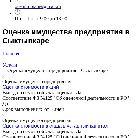
ocenim-biznes@mail.ru
Пн. – Пт.: с 9:00 до 18:00
Например:
Сыктывкар
Абакан
Оценка имущества предприятия в
Абдулино
Сыктывкаре
Абинск
Азов
Главная
Аксай
—
Услуги
Алушта
—
Оценка имущества предприятия в Сыктывкаре
Альметьевск
Анапа
Оценка имущества предприятия
Ангарск
Оценка стоимости акций
Выезд на осмотр объекта оценки:
Да
Анжеро-Судженск
Соответствие ФЗ №125 "Об оценочной деятельности в РФ":
Апатиты
Да
Апрелевка
Срок выполнения:
от 5 дней
Арамиль
Оценка имущества предприятия
Арзамас
Оценка стоимости вклада в уставный капитал
Архангельск
Выезд на осмотр объекта оценки:
Да
Асбест
Соответствие ФЗ №125 "Об оценочной деятельности в РФ":