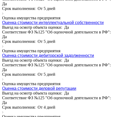
Да
Асино
Срок выполнения:
От 5 дней
Астрахань
Ахтубинск
Оценка имущества предприятия
Оценка стоимости интеллектуальной собственности
Ачинск
Выезд на осмотр объекта оценки:
Да
Аша
Соответствие ФЗ №125 "Об оценочной деятельности в РФ":
Баймак
Да
Балабаново
Срок выполнения:
От 5 дней
Балаково
Оценка имущества предприятия
Балашиха
Оценка стоимости дебиторской задолженности
Балашов
Выезд на осмотр объекта оценки:
Да
Барабинск
Соответствие ФЗ №125 "Об оценочной деятельности в РФ":
Да
Барнаул
Срок выполнения:
От 5 дней
Батайск
Бахчисарай
Оценка имущества предприятия
Оценка стоимости деловой репутации
Белая Калитва
Выезд на осмотр объекта оценки:
Да
Белгород
Соответствие ФЗ №125 "Об оценочной деятельности в РФ":
Белебей
Да
Белово
Срок выполнения:
От 4 дней
Белогорск
Оценка имущества предприятия