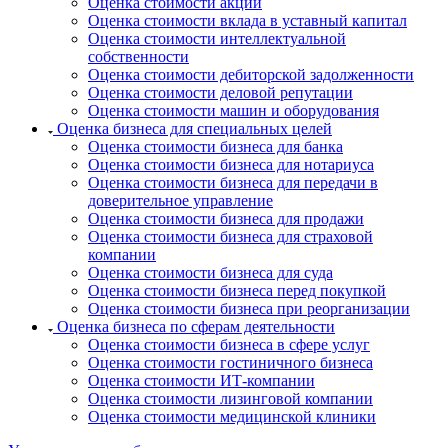
Оценка стоимости акций
Оценка стоимости вклада в уставный капитал
Карачев
Оценка стоимости интеллектуальной
Карпинск
собственности
Касли
Оценка стоимости дебиторской задолженности
Каспийск
Оценка стоимости деловой репутации
Оценка стоимости машин и оборудования
Кашира
Оценка бизнеса для специальных целей
Кемерово
Оценка стоимости бизнеса для банка
Керчь
Оценка стоимости бизнеса для нотариуса
Кизляр
Оценка стоимости бизнеса для передачи в
доверительное управление
Кимры
Оценка стоимости бизнеса для продажи
Кингисепп
Оценка стоимости бизнеса для страховой
Кинель
компании
Оценка стоимости бизнеса для суда
Кинешма
Оценка стоимости бизнеса перед покупкой
Киржач
Оценка стоимости бизнеса при реорганизации
Кириши
Оценка бизнеса по сферам деятельности
Киров
Оценка стоимости бизнеса в сфере услуг
Оценка стоимости гостиничного бизнеса
Кировск
Оценка стоимости ИТ-компании
Кисловодск
Оценка стоимости лизинговой компании
Клин
Оценка стоимости медицинской клиники
Клинцы