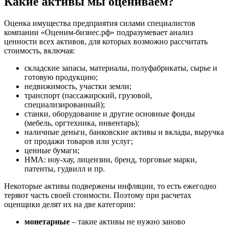
Какие активы мы оцениваем?
Брянск
Бугульма
Оценка имущества предприятия силами специалистов
компании «Оценим-бизнес.рф» подразумевает анализ
Бугуруслан
ценности всех активов, для которых возможно рассчитать
Бузулук
стоимость, включая:
Буй
складские запасы, материалы, полуфабрикаты, сырье и
Буйнакск
готовую продукцию;
Бутурлиновка
недвижимость, участки земли;
Валдай
транспорт (пассажирский, грузовой,
Валуйки
специализированный);
станки, оборудование и другие основные фонды
Великие Луки
(мебель, оргтехника, инвентарь);
Великий Новгород
наличные деньги, банковские активы и вклады, выручка
Великий Устюг
от продажи товаров или услуг;
Вельск
ценные бумаги;
НМА: ноу-хау, лицензии, бренд, торговые марки,
Верещагино
патенты, гудвилл и пр.
Верхний Уфалей
Верхняя Пышма
Некоторые активы подвержены инфляции, то есть ежегодно
теряют часть своей стоимости. Поэтому при расчетах
Верхняя Салда
оценщики делят их на две категории:
Видное
Владивосток
монетарные
– такие активы не нужно заново