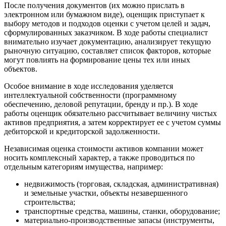
Джанкой
После получения документов (их можно прислать в
электронном или бумажном виде), оценщик приступает к
Дзержинск
выбору методов и подходов оценки с учетом целей и задач,
Дзержинский
сформулированных заказчиком. В ходе работы специалист
Димитровград
внимательно изучает документацию, анализирует текущую
Дмитров
рыночную ситуацию, составляет список факторов, которые
могут повлиять на формирование цены тех или иных
Долгопрудный
объектов.
Домодедово
Донецк
Особое внимание в ходе исследования уделяется
интеллектуальной собственности (программному
Дубна
обеспечению, деловой репутации, бренду и пр.). В ходе
Дюртюли
работы оценщик обязательно рассчитывает величину чистых
Евпатория
активов предприятия, а затем корректирует ее с учетом суммы
дебиторской и кредиторской задолженности.
Егорьевск
Ейск
Независимая оценка стоимости активов компании может
Екатеринбург
носить комплексный характер, а также проводиться по
Елабуга
отдельным категориям имущества, например:
Елец
недвижимость (торговая, складская, административная)
Елизово
и земельные участки, объекты незавершенного
Енисейск
строительства;
транспортные средства, машины, станки, оборудование;
Ермолино
материально-производственные запасы (инструменты,
Ессентуки