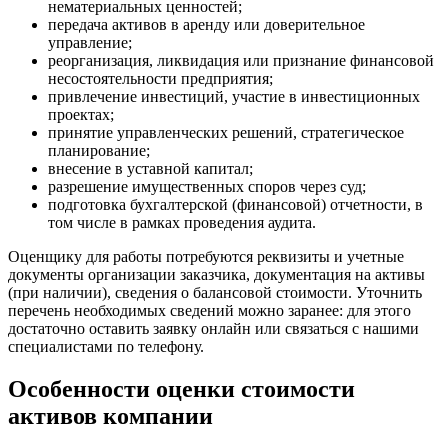
нематериальных ценностей;
Вятские Поляны
передача активов в аренду или доверительное
Гай
управление;
реорганизация, ликвидация или признание финансовой
Гатчина
несостоятельности предприятия;
Геленджик
привлечение инвестиций, участие в инвестиционных
Георгиевск
проектах;
принятие управленческих решений, стратегическое
Глазов
планирование;
Горно-Алтайск
внесение в уставной капитал;
Городец
разрешение имущественных споров через суд;
Горячий Ключ
подготовка бухгалтерской (финансовой) отчетности, в
том числе в рамках проведения аудита.
Грозный
Губаха
Оценщику для работы потребуются реквизиты и учетные
Губкин
документы организации заказчика, документация на активы
(при наличии), сведения о балансовой стоимости. Уточнить
Губкинский
перечень необходимых сведений можно заранее: для этого
Гуково
достаточно оставить заявку онлайн или связаться с нашими
Гулькевичи
специалистами по телефону.
Гусев
Особенности оценки стоимости
Гусь-Хрустальный
Дедовск
активов компании
Дербент