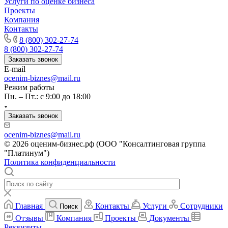
Услуги по оценке бизнеса
Ковров
Проекты
Когалым
Компания
Кодинск
Контакты
8 (800) 302-27-74
Козельск
8 (800) 302-27-74
Коломна
Заказать звонок
Колпашево
E-mail
Кольчугино
ocenim-biznes@mail.ru
Комсомольск-на-Амуре
Режим работы
Пн. – Пт.: с 9:00 до 18:00
Конаково
Копейск
Заказать звонок
Кореновск
Коркино
ocenim-biznes@mail.ru
© 2026 оценим-бизнес.рф (ООО "Консалтинговая группа
Корсаков
"Платинум")
Кострома
Политика конфиденциальности
Котельники
Котлас
Красноармейск
Красногорск
Главная
Контакты
Услуги
Сотрудники
Поиск
Краснодар
Отзывы
Компания
Проекты
Документы
Реквизиты
Краснокаменск