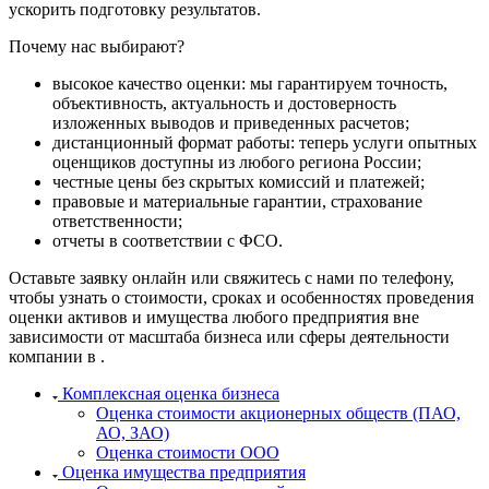
ускорить подготовку результатов.
Ирбит
Иркутск
Почему нас выбирают?
Искитим
высокое качество оценки: мы гарантируем точность,
Истра
объективность, актуальность и достоверность
Ишим
изложенных выводов и приведенных расчетов;
Ишимбай
дистанционный формат работы: теперь услуги опытных
Йошкар-Ола
оценщиков доступны из любого региона России;
честные цены без скрытых комиссий и платежей;
Казань
правовые и материальные гарантии, страхование
Калининград
ответственности;
Калуга
отчеты в соответствии с ФСО.
Камбарка
Оставьте заявку онлайн или свяжитесь с нами по телефону,
Каменка
чтобы узнать о стоимости, сроках и особенностях проведения
Каменск-Уральский
оценки активов и имущества любого предприятия вне
Каменск-Шахтинский
зависимости от масштаба бизнеса или сферы деятельности
компании в .
Камень-на-Оби
Камышин
Комплексная оценка бизнеса
Камышлов
Оценка стоимости акционерных обществ (ПАО,
АО, ЗАО)
Канаш
Оценка стоимости ООО
Кандалакша
Оценка имущества предприятия
Канск