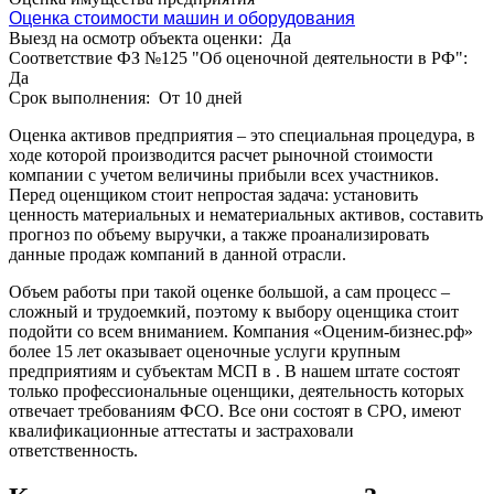
Белорецк
Оценка стоимости машин и оборудования
Белореченск
Выезд на осмотр объекта оценки:
Да
Соответствие ФЗ №125 "Об оценочной деятельности в РФ":
Белоярский
Да
Бердск
Срок выполнения:
От 10 дней
Березники
Бийск
Оценка активов предприятия – это специальная процедура, в
ходе которой производится расчет рыночной стоимости
Биробиджан
компании с учетом величины прибыли всех участников.
Бирск
Перед оценщиком стоит непростая задача: установить
Бирюч
ценность материальных и нематериальных активов, составить
прогноз по объему выручки, а также проанализировать
Благовещенск
данные продаж компаний в данной отрасли.
Благодарный
Богородицк
Объем работы при такой оценке большой, а сам процесс –
сложный и трудоемкий, поэтому к выбору оценщика стоит
Боготол
подойти со всем вниманием. Компания «Оценим-бизнес.рф»
Большой Камень
более 15 лет оказывает оценочные услуги крупным
Бор
предприятиям и субъектам МСП в . В нашем штате состоят
Борзя
только профессиональные оценщики, деятельность которых
отвечает требованиям ФСО. Все они состоят в СРО, имеют
Борисоглебск
квалификационные аттестаты и застраховали
Боровичи
ответственность.
Братск
Бронницы