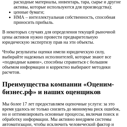
расходные материалы, инвентарь, тара, сырье и другие
Железногорск
активы, которые используются для производства);
ценные бумаги;
Железногорск-Илимский
НМА – интеллектуальная собственность, способная
Жуковский
приносить прибыль.
Заводоуковск
Заозерный
В некоторых случаях для определения текущей рыночной
цены активов нужно провести предварительную
Заполярный
юридическую экспертизу прав на эти объекты.
Зарайск
Заречный
Чтобы результаты оценки имели юридическую силу,
выбирайте надежных исполнителей, которые знают все
Заринск
«подводные камни», способны справиться с большим
Звенигород
объемом информации и корректно выбирают методики
Зеленоград
расчетов.
Зеленодольск
Преимущества компании «Оценим-
Зея
Златоуст
бизнес.рф» и наших оценщиков
Иваново
Ивантеевка
Мы более 17 лет предоставляем оценочные услуги: за это
время удалось не только снизить до минимума риск ошибок,
Ижевск
но и оптимизировать основные процессы, включая поиск и
Изобильный
обработку информации. Мы активно внедряем системы
Ипатово
автоматизации, чтобы исключить человеческий фактор и