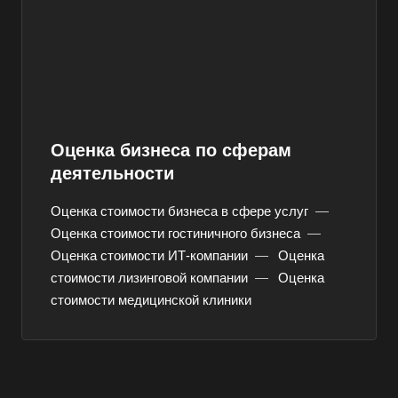
Асино
Астрахань
Ахтубинск
Ачинск
Аша
Оценка бизнеса по сферам
Баймак
деятельности
Балабаново
Оценка стоимости бизнеса в сфере услуг
—
Балаково
Оценка стоимости гостиничного бизнеса
—
Балашиха
Оценка стоимости ИТ-компании
—
Оценка
стоимости лизинговой компании
—
Оценка
Балашов
стоимости медицинской клиники
Барабинск
Барнаул
Батайск
Бахчисарай