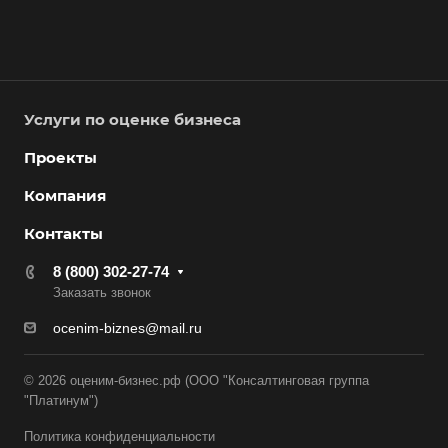
Белая Калитва
Белгород
Белебей
Услуги по оценке бизнеса
Белово
Белогорск
Проекты
Белорецк
Компания
Белореченск
Контакты
Белоярский
8 (800) 302-27-74
Бердск
Заказать звонок
Березники
ocenim-biznes@mail.ru
Бийск
Биробиджан
© 2026 оценим-бизнес.рф (ООО "Консалтинговая группа
"Платинум")
Бирск
Политика конфиденциальности
Бирюч