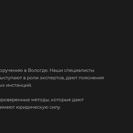
зов
зный
ово
овск
ржинский
одедово
поручению в Вологде. Наши специалисты
атория
выступают в роли экспертов, дают пояснения
буга
ых инстанций.
олино
 проверенные методы, которые дают
овский
 имеют юридическую силу.
одоуковск
ечный
енодольск