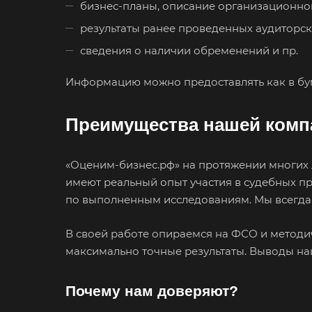
бизнес-планы, описание организационной
Вязники
результаты ранее проведенных аудиторск
Гатчина
сведения о наличии обременений и пр.
Горно-Алтайск
Губаха
Информацию можно предоставлять как в бум
Гулькевичи
Преимущества нашей комп
Дербент
Димитровград
«Оценим-бизнес.рф» на протяжении многих 
Донецк
имеют реальный опыт участия в судебных пр
Егорьевск
по выполненным исследованиям. Мы всегда
Елец
В своей работе опираемся на ФСО и методи
Ессентуки
максимально точные результаты. Выводы на
Заозерный
Почему нам доверяют?
Заринск