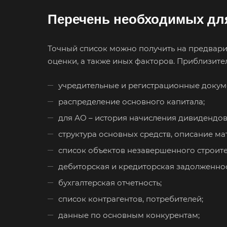
Белореченск
Перечень необходимых дл
Бийск
Благовещенск
Точный список можно получить на предвари
Большой Каме
оценки, а также иных факторов. Приблизите
Боровичи
учредительные и регистрационные докум
Бугульма
распределение основного капитала;
Буйнакск
для АО – история начисления дивидендов
Великие Луки
структура основных средств, описание м
Верещагино
список объектов незавершенного строите
Видное
дебиторская и кредиторская задолженнос
Волгоград
бухгалтерская отчетность;
Вологда
список контрагентов, потребителей;
Вольск
данные по основным конкурентам;
Воткинск