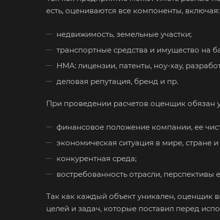
есть, оцениваются все компоненты, включая:
недвижимость, земельные участки;
транспортные средства и имущество на б
Например:
Вол
НМА: лицензии, патенты, ноу-хау, разрабо
деловая репутация, бренд и пр.
Абакан
Аксай
При проведении расчетов оценщик обязан уч
Ангарск
финансовое положение компании, ее чист
Арамиль
экономическая ситуация в мире, стране и 
Асино
конкурентная среда;
Аша
востребованность отрасли, перспективы е
Балашиха
Так как каждый объект уникален, оценщик в
Батайск
целей и задач, которые поставил перед исп
Белебей