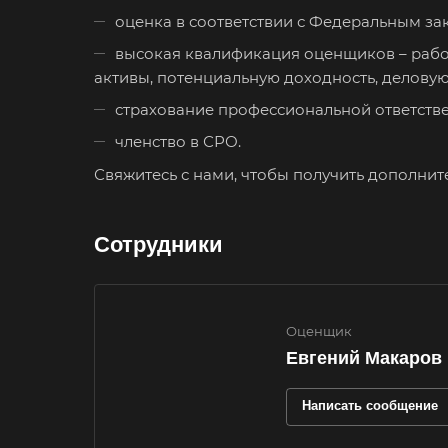
Зея
оценка в соответствии с Федеральным зак
Ижевск
высокая квалификация оценщиков – рабо
активы, потенциальную доходность, делову
Иркутск
страхование профессиональной ответстве
Ишимбай
членство в СРО.
Калуга
Свяжитесь с нами, чтобы получить дополнит
Каменск-
Шахтинский
Сотрудники
Карачев
Кашира
Кимры
Оценщик
Евгений Макаров
Киржач
Кисловодск
Написать сообщение
Когалым