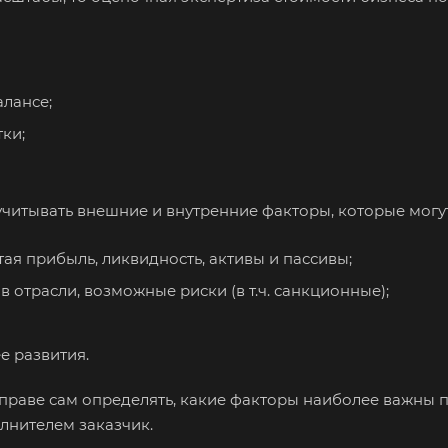
алансе;
огда
тки;
Абдулино
Абинск
Азо
Алушта
Альметьевск
Ана
итывать внешние и внутренние факторы, которые могут 
Анжеро-Судженск
Апатиты
Апр
ая прибыль, ликвидность, активы и пассивы;
Арзамас
Архангельск
Асб
в отрасли, возможные риски (в т.ч. санкционные);
Астрахань
Ахтубинск
Ачи
Баймак
Балабаново
Бал
е развития.
Балашов
Барабинск
Бар
праве сам определять, какие факторы наиболее важны п
Бахчисарай
Белая Калитва
Бел
олнителем заказчик.
Белово
Белогорск
Бел