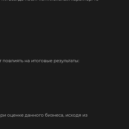
в
па
повлиять на итоговые результаты:
елевка
ест
нск
аково
наул
ри оценке данного бизнеса, исходя из
город
орецк