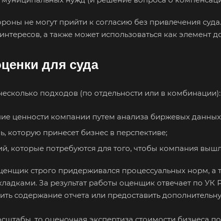
ороны не могут прийти к согласию без привлечения суда.
интересов, а также может использоваться как элемент д
ценки для суда
есколько подходов (по отдельности или в комбинации):
ние ценности компании путем анализа биржевых данных
, которую принесет бизнес в перспективе;
й, которые потребуются для того, чтобы компания вышла
ценщик строго придерживался процессуальных норм, а т
адками. За результат работы оценщик отвечает по УК РФ
нить содержание отчета или предоставить дополнитель
 ваш город
сштабы, то оценочная экспертиза стоимости бизнеса по