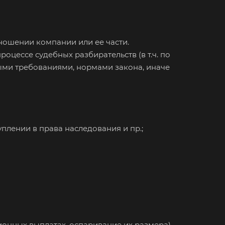
ношении компании или ее части.
роцессе судебных разбирательств (в т.ч. по
ными требованиями, нормами закона, иначе
плении в права наследования и пр.;
онных выплатах, оспаривание их размера).