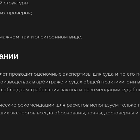
 структуры;
Вязьма
Вятские Поляны
Гай
их проверок;
Геленджик
Георгиевск
Гла
Городец
Горячий Ключ
Гро
Губкин
Губкинский
Гук
ажном, так и электронном виде.
Гусев
Гусь-Хрустальный
Дед
ании
Джанкой
Дзержинск
Дзе
Дмитров
Долгопрудный
Дом
лет проводит оценочные экспертизы для суда и по его 
Дубна
Дюртюли
Евп
оизводствах в арбитраже и судах общей практики: они 
Ейск
Екатеринбург
Ела
 соблюдаем требования закона и рекомендации судебн
Елизово
Енисейск
Ерм
ческие рекомендации, для расчетов используем только
Железногорск
Железногорск-
Жук
ших экспертов всегда обоснованы, точны, достоверны и
Илимский
Зав
Заполярный
Зарайск
Зар
Звенигород
Зеленоград
Зел