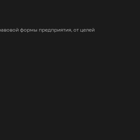
езники
юч
отол
равовой формы предприятия, от целей
исоглебск
нск
уйки
ьск
хняя Салда
димир
жский
хов
кресенск
са