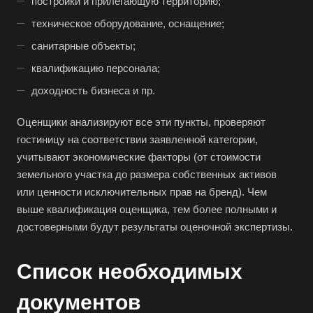
постройки и прилегающую территорию;
Апрелевка
техническое оборудование, оснащение;
Арамиль
санитарные объекты;
Арзамас
квалификацию персонала;
Архангельск
доходность бизнеса и пр.
Асбест
Асино
Оценщики анализируют все эти пункты, проверяют
Астрахань
гостиницу на соответствии заявленной категории,
учитывают экономические факторы (от стоимости
Ахтубинск
земельного участка до размера собственных активов
Ачинск
или ценности исключительных прав на бренд). Чем
Аша
выше квалификация оценщика, тем более полными и
Баймак
достоверными будут результаты оценочной экспертизы.
Балабаново
Список необходимых
Балаково
Балашиха
документов