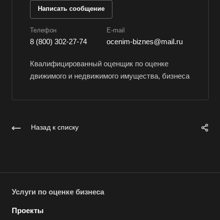
Волоколамск
Написать сообщение
Волосово
Телефон
E-mail
Волхов
8 (800) 302-27-74
ocenim-biznes@mail.ru
Вольск
Квалифицированный оценщик по оценке
Воркута
движимого и недвижимого имущества, бизнеса
Воронеж
Воскресенск
Воткинск
Всеволожск
Назад к списку
Выборг
Выкса
Вязники
Вязьма
Услуги по оценке бизнеса
Вятские Поляны
Проекты