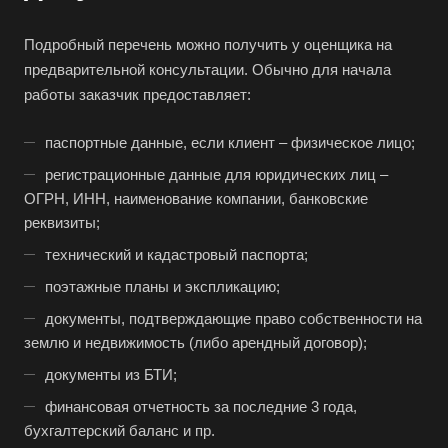
Балашов
Барабинск
Подробный перечень можно получить у оценщика на
Барнаул
предварительной консультации. Обычно для начала
работы заказчик предоставляет:
Батайск
Бахчисарай
паспортные данные, если клиент – физическое лицо;
Белая Калитва
регистрационные данные для юридических лиц –
Белгород
ОГРН, ИНН, наименование компании, банковские
реквизиты;
Белебей
технический и кадастровый паспорта;
Белово
поэтажные планы и экспликацию;
Белогорск
документы, подтверждающие право собственности на
Белорецк
землю и недвижимость (либо арендный договор);
Белореченск
документы из БТИ;
Белоярский
финансовая отчетность за последние 3 года,
Бердск
бухгалтерский баланс и пр.