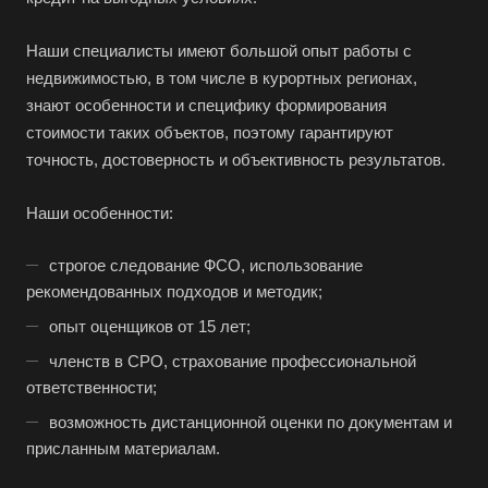
Братск
Бронницы
Наши специалисты имеют большой опыт работы с
Брянск
недвижимостью, в том числе в курортных регионах,
знают особенности и специфику формирования
Бугульма
стоимости таких объектов, поэтому гарантируют
Бугуруслан
точность, достоверность и объективность результатов.
Бузулук
Буй
Наши особенности:
Буйнакск
строгое следование ФСО, использование
Бутурлиновка
рекомендованных подходов и методик;
Валдай
опыт оценщиков от 15 лет;
Валуйки
членств в СРО, страхование профессиональной
Великие Луки
ответственности;
Великий Новгород
возможность дистанционной оценки по документам и
присланным материалам.
Великий Устюг