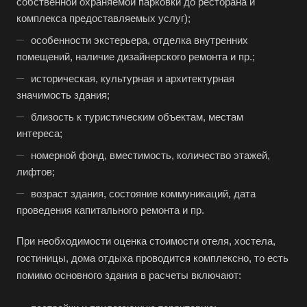
собственной охраняемой парковки до ресторана и
комплекса предоставляемых услуг);
Например:
Вологда
особенности экстерьера, отделка внутренних
помещений, наличие дизайнерского ремонта и пр.;
Абакан
историческая, культурная и архитектурная
Абдулино
значимость здания;
Абинск
близость к туристическим объектам, местам
Азов
интереса;
Аксай
номерной фонд, вместимость, количество этажей,
лифтов;
Алушта
возраст здания, состояние коммуникаций, дата
Альметьевск
проведения капитального ремонта и пр.
Анапа
При необходимости оценка стоимости отеля, хостела,
Ангарск
гостиницы, дома отдыха проводится комплексно, то есть
Анжеро-Судженск
помимо основного здания в расчеты включают:
Апатиты