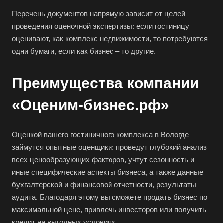
Березники
Перечень документов напрямую зависит от целей
Бийск
проведения оценочной экспертизы: если гостиницу
Биробиджан
оценивают, как комплекс недвижимости, то потребуются
Бирск
одни бумаги, если как бизнес – то другие.
Бирюч
Преимущества компании
Благовещенск
Благодарный
«Оценим-бизнес.рф»
Богородицк
Боготол
Оценкой вашего гостиничного комплекса в Вологде
Большой Камень
займутся опытные оценщики: проведут глубокий анализ
всех ценообразующих факторов, учтут сезонность и
Бор
иные специфические аспекты бизнеса, а также данные
Борзя
бухгалтерской и финансовой отчетности, результаты
Борисоглебск
аудита. Благодаря этому вы сможете продать бизнес по
Боровичи
максимальной цене, привлечь инвесторов или получить
кредит на выгодных условиях.