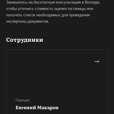
Вельск
Запишитесь на бесплатную консультацию в Вологде,
чтобы уточнить стоимость оценки гостиницы или
Верещагино
получить список необходимых для проведения
Верхний Уфалей
экспертизы документов.
Верхняя Пышма
Верхняя Салда
Сотрудники
Видное
Владивосток
Владикавказ
Владимир
Волгоград
Волгодонск
Волжск
Волжский
Оценщик
Евгений Макаров
Вологда