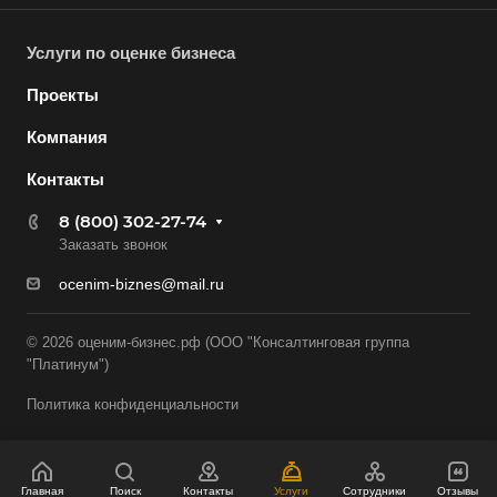
Вятские Поляны
Услуги по оценке бизнеса
Гай
Проекты
Гатчина
Геленджик
Компания
Георгиевск
Контакты
Глазов
8 (800) 302-27-74
Горно-Алтайск
Заказать звонок
Городец
ocenim-biznes@mail.ru
Горячий Ключ
© 2026 оценим-бизнес.рф (ООО "Консалтинговая группа
Грозный
"Платинум")
Губаха
Политика конфиденциальности
Губкин
Губкинский
Гуково
Главная
Поиск
Контакты
Услуги
Сотрудники
Отзывы