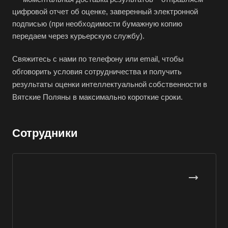
цифровой отчет об оценке, заверенный электронной
Великий Устюг
подписью (при необходимости бумажную копию
Вельск
передаем через курьерскую службу).
Верещагино
Свяжитесь с нами по телефону или email, чтобы
Верхний Уфалей
обговорить условия сотрудничества и получить
Верхняя Пышма
результаты оценки интеллектуальной собственности в
Верхняя Салда
Вятские Поляны в максимально короткие сроки.
Видное
Владивосток
Сотрудники
Владикавказ
Владимир
Волгоград
Волгодонск
Волжск
Волжский