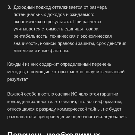
Апатиты
Доходный подход отталкивается от размера
потенциальных доходов и ожидаемого
Апрелевка
экономического результата. При расчетах
Арамиль
учитывается стоимость единицы товара,
Арзамас
рентабельность, техническая и экономическая
значимость, нюансы правовой защиты, срок действия
Архангельск
лицензии и иные факторы.
Асбест
Каждый из них содержит определенный перечень
Асино
методов, с помощью которых можно получить числовой
Астрахань
результат.
Ахтубинск
Ачинск
Важной особенностью оценки ИС являются гарантии
конфиденциальности: это значит, что вся информация,
Аша
относящаяся к разряду коммерческой тайны, не будет
Баймак
разглашаться при проведении оценочного исследования.
Балабаново
Балаково