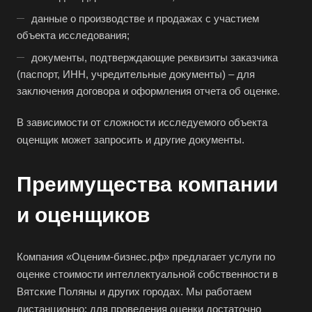
Бердск
данные о производстве и продажах с участием
объекта исследования;
Березники
документы, подтверждающие реквизиты заказчика
Бийск
(паспорт, ИНН, учредительные документы) – для
Биробиджан
заключения договора и оформления отчета об оценке.
Бирск
В зависимости от сложности исследуемого объекта
Бирюч
оценщик может запросить и другие документы.
Благовещенск
Благодарный
Преимущества компании
Богородицк
и оценщиков
Боготол
Большой Камень
Компания «Оценим-бизнес.рф» предлагает услуги по
Бор
оценке стоимости интеллектуальной собственности в
Борзя
Вятские Поляны и других городах. Мы работаем
Борисоглебск
дистанционно: для проведения оценки достаточно