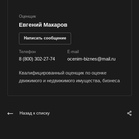
Вологда
Оценщик
Волоколамск
Евгений Макаров
Волосово
Волхов
Написать сообщение
Вольск
Телефон
E-mail
Воркута
8 (800) 302-27-74
ocenim-biznes@mail.ru
Воронеж
Квалифицированный оценщик по оценке
Воскресенск
движимого и недвижимого имущества, бизнеса
Воткинск
Всеволожск
Выборг
Назад к списку
Выкса
Вязники
Вязьма