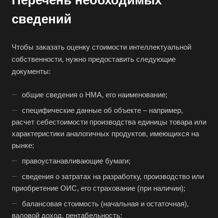
Перечень необходимых
Балашиха
сведений
Балашов
Барабинск
Чтобы заказать оценку стоимости интеллектуальной
Барнаул
собственности, нужно предоставить следующие
документы:
Батайск
Бахчисарай
общие сведения о НМА, его наименование;
Белая Калитва
специфические данные об объекте – например,
Белгород
расчет себестоимости производства единицы товара или
характеристики аналогичных продуктов, имеющихся на
Белебей
рынке;
Белово
правоустанавливающие бумаги;
Белогорск
сведения о затратах на разработку, производство или
Белорецк
приобретение ОИС, его страхование (при наличии);
Белореченск
балансовая стоимость (начальная и остаточная),
Белоярский
валовой доход, рентабельность;