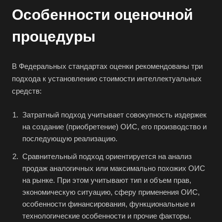
Особенности оценочной
процедуры
Например:
Вятские Поляны
В Федеральных стандартах оценки рекомендованы три
Абакан
подхода к установлению стоимости интеллектуальных
Абдулино
средств:
Абинск
Затратный подход учитывает совокупность издержек
Азов
на создание (приобретение) ОИС, его производство и
Аксай
последующую реализацию.
Алушта
Сравнительный подход ориентируется на анализ
продаж аналогичных или максимально похожих ОИС
Альметьевск
на рынке. При этом учитывают тип и объем прав,
Анапа
экономическую ситуацию, сферу применения ОИС,
Ангарск
особенности финансирования, функциональные и
технологические особенности и прочие факторы.
Анжеро-Судженск