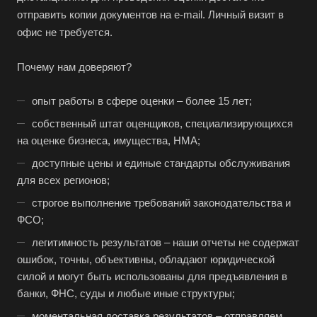
отправить копии документов на e-mail. Личный визит в
Боровичи
офис не требуется.
Братск
Бронницы
Почему нам доверяют?
Брянск
опыт работы в сфере оценки – более 15 лет;
Бугульма
собственный штат оценщиков, специализирующихся
Бугуруслан
на оценке бизнеса, имущества, НМА;
Бузулук
доступные цены и единые стандарты обслуживания
Буй
для всех регионов;
Буйнакск
строгое выполнение требований законодательства и
ФСО;
Бутурлиновка
легитимность результатов – наши отчеты не содержат
Валдай
ошибок, точны, объективны, обладают юридической
Валуйки
силой и могут быть использованы для предъявления в
Великие Луки
банки, ФНС, суды и любые иные структуры;
Великий Новгород
моментальная доставка результатов – отправляем