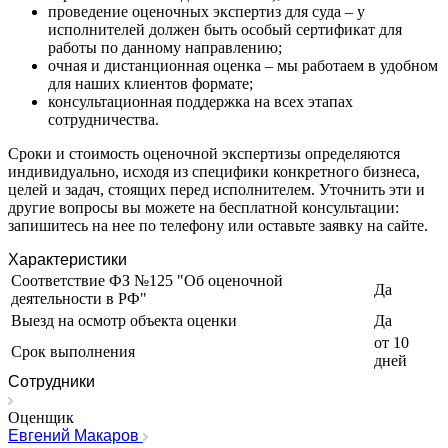
Заполярный
проведение оценочных экспертиз для суда – у
исполнителей должен быть особый сертификат для
Зарайск
работы по данному направлению;
Заречный
очная и дистанционная оценка – мы работаем в удобном
Заринск
для наших клиентов формате;
Звенигород
консультационная поддержка на всех этапах
сотрудничества.
Зеленоград
Зеленодольск
Сроки и стоимость оценочной экспертизы определяются
Зея
индивидуально, исходя из специфики конкретного бизнеса,
целей и задач, стоящих перед исполнителем. Уточнить эти и
Златоуст
другие вопросы вы можете на бесплатной консультации:
Иваново
запишитесь на нее по телефону или оставьте заявку на сайте.
Ивантеевка
Характеристики
Ижевск
Соответствие ФЗ №125 "Об оценочной
Изобильный
Да
деятельности в РФ"
Ипатово
Выезд на осмотр объекта оценки
Да
Ирбит
от 10
Срок выполнения
Иркутск
дней
Искитим
Сотрудники
Истра
Оценщик
Ишим
Евгений Макаров
Ишимбай