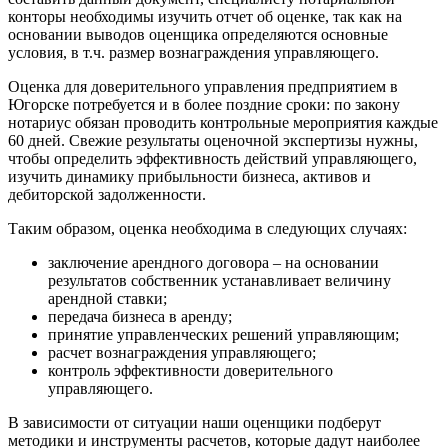
Буйнакск
конторы необходимы изучить отчет об оценке, так как на
Бутурлиновка
основании выводов оценщика определяются основные
Валдай
условия, в т.ч. размер вознаграждения управляющего.
Валуйки
Оценка для доверительного управления предприятием в
Великие Луки
Югорске потребуется и в более поздние сроки: по закону
Великий Новгород
нотариус обязан проводить контрольные мероприятия каждые
60 дней. Свежие результаты оценочной экспертизы нужны,
Великий Устюг
чтобы определить эффективность действий управляющего,
Вельск
изучить динамику прибыльности бизнеса, активов и
Верещагино
дебиторской задолженности.
Верхний Уфалей
Таким образом, оценка необходима в следующих случаях:
Верхняя Пышма
Верхняя Салда
заключение арендного договора – на основании
результатов собственник устанавливает величину
Видное
арендной ставки;
Владивосток
передача бизнеса в аренду;
Владикавказ
принятие управленческих решений управляющим;
Владимир
расчет вознаграждения управляющего;
контроль эффективности доверительного
Волгоград
управляющего.
Волгодонск
Волжск
В зависимости от ситуации наши оценщики подберут
методики и инструменты расчетов, которые дадут наиболее
Волжский