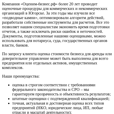
Компания «Оценим-бизнес.рф» более 20 лет проводит
Домодедово
оценочные процедуры для коммерческих и некоммерческих
Донецк
организаций в Югорске. За эти годы мы изучили все
Дубна
«подводные камни», оптимизировали алгоритм действий,
Дюртюли
разработали собственные инструменты для расчетов. Все это
позволяет нашим специалистам экономить время подготовки
Евпатория
отчетов, а также исключать риски ошибок и неточностей.
Егорьевск
Документы, подготовленные нашими оценщиками, можно
Ейск
использовать для нотариуса, суда, государственных органов
власти, банков.
Екатеринбург
Елабуга
По запросу клиента оценка стоимости бизнеса для аренды или
Елец
доверительное управление может быть выполнена для всего
предприятия или отдельных активов, имущественных
Елизово
комплексов.
Енисейск
Ермолино
Наши преимущества:
Ессентуки
оценка в строгом соответствии с требованиями
Железногорск
федерального законодательства и СРО – мы
Железногорск-Илимский
гарантируем прозрачность и объективность результатов;
Жуковский
штатные оценщики с подтвержденной квалификацией;
точная, актуальная и достоверная оценка всех типов
Заводоуковск
предприятий (НКО, юридические лица, ИП, любые
Заозерный
отрасли и масштаб деятельности);