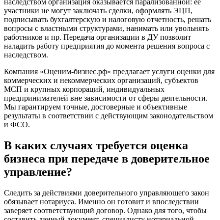
наследством организация оказывается парализованной: ее
Биробиджан
участники не могут заключать сделки, оформлять ЭЦП,
Бирск
подписывать бухгалтерскую и налоговую отчетность, решать
вопросы с властными структурами, нанимать или увольнять
Бирюч
работников и пр. Передача организации в ДУ позволит
Благовещенск
наладить работу предприятия до момента решения вопроса с
Благодарный
наследством.
Богородицк
Компания «Оценим-бизнес.рф» предлагает услуги оценки для
Боготол
коммерческих и некоммерческих организаций, субъектов
Большой Камень
МСП и крупных корпораций, индивидуальных
предпринимателей вне зависимости от сферы деятельности.
Бор
Мы гарантируем точные, достоверные и объективные
Борзя
результаты в соответствии с действующим законодательством
Борисоглебск
и ФСО.
Боровичи
В каких случаях требуется оценка
Братск
Бронницы
бизнеса при передаче в доверительное
Брянск
управление?
Бугульма
Бугуруслан
Следить за действиями доверительного управляющего закон
Бузулук
обязывает нотариуса. Именно он готовит и впоследствии
заверяет соответствующий договор. Однако для того, чтобы
Буй
составить данный документ, специалисту нотариальной