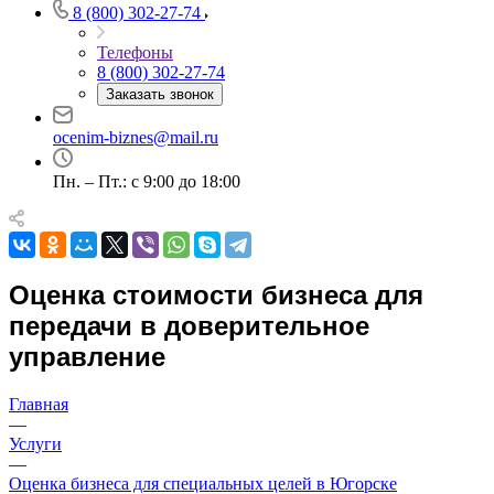
8 (800) 302-27-74
Абинск
Азов
Телефоны
Аксай
8 (800) 302-27-74
Алушта
Заказать звонок
Альметьевск
ocenim-biznes@mail.ru
Анапа
Ангарск
Пн. – Пт.: с 9:00 до 18:00
Анжеро-Судженск
Апатиты
Апрелевка
Арамиль
Оценка стоимости бизнеса для
Арзамас
передачи в доверительное
Архангельск
Асбест
управление
Асино
Астрахань
Главная
Ахтубинск
—
Услуги
Ачинск
—
Аша
Оценка бизнеса для специальных целей в Югорске