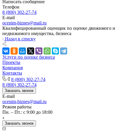
Написать сообщение
Йошкар-Ола
Телефон
8 (800) 302-27-74
Казань
E-mail
Калининград
ocenim-biznes@mail.ru
Калуга
Квалифицированный оценщик по оценке движимого и
Камбарка
недвижимого имущества, бизнеса
Назад к списку
Каменка
Каменск-Уральский
Каменск-Шахтинский
Услуги по оценке бизнеса
Камень-на-Оби
Проекты
Камышин
Компания
Контакты
Камышлов
8 (800) 302-27-74
Канаш
8 (800) 302-27-74
Кандалакша
Заказать звонок
Канск
E-mail
Карачев
ocenim-biznes@mail.ru
Режим работы
Карпинск
Пн. – Пт.: с 9:00 до 18:00
Касли
Каспийск
Заказать звонок
Кашира