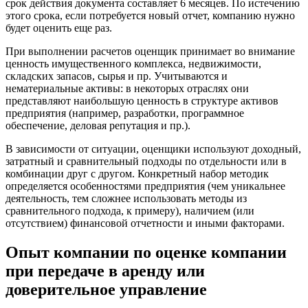
срок действия документа составляет 6 месяцев. По истечению
Глазов
этого срока, если потребуется новый отчет, компанию нужно
Горно-Алтайск
будет оценить еще раз.
Городец
При выполнении расчетов оценщик принимает во внимание
Горячий Ключ
ценность имущественного комплекса, недвижимости,
Грозный
складских запасов, сырья и пр. Учитываются и
Губаха
нематериальные активы: в некоторых отраслях они
Губкин
представляют наибольшую ценность в структуре активов
предприятия (например, разработки, программное
Губкинский
обеспечение, деловая репутация и пр.).
Гуково
Гулькевичи
В зависимости от ситуации, оценщики используют доходный,
затратный и сравнительный подходы по отдельности или в
Гусев
комбинации друг с другом. Конкретный набор методик
Гусь-Хрустальный
определяется особенностями предприятия (чем уникальнее
Дедовск
деятельность, тем сложнее использовать методы из
Дербент
сравнительного подхода, к примеру), наличием (или
отсутствием) финансовой отчетности и иными факторами.
Джанкой
Дзержинск
Опыт компании по оценке компании
Дзержинский
при передаче в аренду или
Димитровград
доверительное управление
Дмитров
Долгопрудный