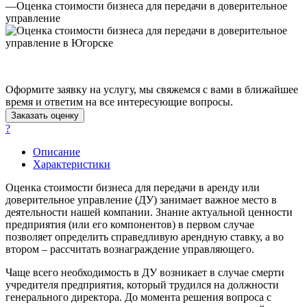
Баймак
—
Оценка стоимости бизнеса для передачи в доверительное
управление
Балабаново
Балаково
Балашиха
Балашов
Барабинск
Оформите заявку на услугу, мы свяжемся с вами в ближайшее
Барнаул
время и ответим на все интересующие вопросы.
Батайск
Заказать оценку
?
Бахчисарай
Белая Калитва
Описание
Белгород
Характеристики
Белебей
Оценка стоимости бизнеса для передачи в аренду или
Белово
доверительное управление (ДУ) занимает важное место в
Белогорск
деятельности нашей компании. Знание актуальной ценности
Белорецк
предприятия (или его компонентов) в первом случае
позволяет определить справедливую арендную ставку, а во
Белореченск
втором – рассчитать вознаграждение управляющего.
Белоярский
Бердск
Чаще всего необходимость в ДУ возникает в случае смерти
учредителя предприятия, который трудился на должности
Березники
генерального директора. До момента решения вопроса с
Бийск