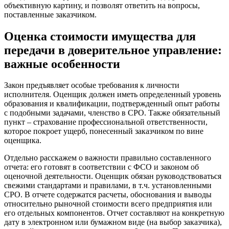
объективную картину, и позволят ответить на вопросы,
Вологда
поставленные заказчиком.
Волоколамск
Волосово
Оценка стоимости имущества для
Волхов
передачи в доверительное управление:
Вольск
важные особенности
Воркута
Воронеж
Закон предъявляет особые требования к личности
Воскресенск
исполнителя. Оценщик должен иметь определенный уровень
Воткинск
образования и квалификации, подтвержденный опыт работы
с подобными задачами, членство в СРО. Также обязательный
Всеволожск
пункт – страхование профессиональной ответственности,
Выборг
которое покроет ущерб, понесенный заказчиком по вине
Выкса
оценщика.
Вязники
Отдельно расскажем о важности правильно составленного
Вязьма
отчета: его готовят в соответствии с ФСО и законом об
Вятские Поляны
оценочной деятельности. Оценщик обязан руководствоваться
Гай
свежими стандартами и правилами, в т.ч. установленными
СРО. В отчете содержатся расчеты, обоснования и выводы
Гатчина
относительно рыночной стоимости всего предприятия или
Геленджик
его отдельных компонентов. Отчет составляют на конкретную
Георгиевск
дату в электронном или бумажном виде (на выбор заказчика),