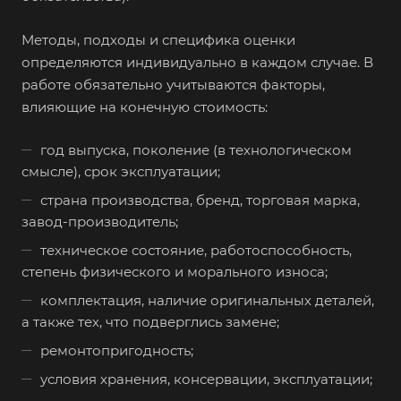
Анапа
Методы, подходы и специфика оценки
Ангарск
определяются индивидуально в каждом случае. В
Анжеро-Судженск
работе обязательно учитываются факторы,
влияющие на конечную стоимость:
Апатиты
Апрелевка
год выпуска, поколение (в технологическом
Арамиль
смысле), срок эксплуатации;
Арзамас
страна производства, бренд, торговая марка,
завод-производитель;
Архангельск
техническое состояние, работоспособность,
Асбест
степень физического и морального износа;
Асино
комплектация, наличие оригинальных деталей,
Астрахань
а также тех, что подверглись замене;
Ахтубинск
ремонтопригодность;
Ачинск
условия хранения, консервации, эксплуатации;
Аша