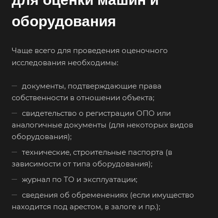
Белорецк
оборудования
Белореченск
Белоярский
Чаще всего для проведения оценочного
Бердск
исследования необходимы:
Березники
документы, подтверждающие права
Бийск
собственности в отношении объекта;
Биробиджан
свидетельство о регистрации ОПО или
Бирск
аналогичные документы (для некоторых видов
Бирюч
оборудования);
Благовещенск
технические, строительные паспорта (в
зависимости от типа оборудования);
Благодарный
журнал по ТО и эксплуатации;
Богородицк
сведения об обременениях (если имущество
Боготол
находится под арестом, в залоге и пр.);
Большой Камень