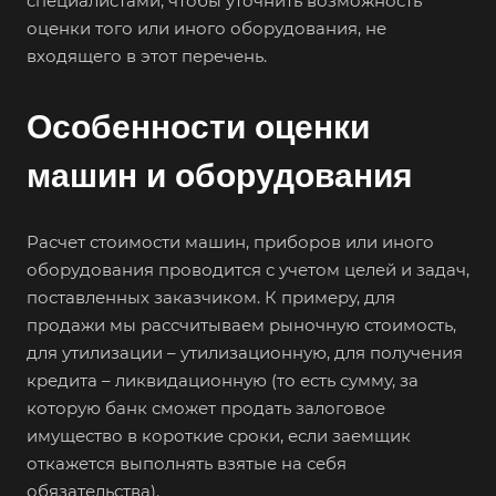
специалистами, чтобы уточнить возможность
оценки того или иного оборудования, не
входящего в этот перечень.
Выберите ваш город
Особенности оценки
машин и оборудования
Например:
Юрьев-Польский
Расчет стоимости машин, приборов или иного
оборудования проводится с учетом целей и задач,
Абакан
поставленных заказчиком. К примеру, для
Абдулино
продажи мы рассчитываем рыночную стоимость,
Абинск
для утилизации – утилизационную, для получения
кредита – ликвидационную (то есть сумму, за
Азов
которую банк сможет продать залоговое
Аксай
имущество в короткие сроки, если заемщик
Алушта
откажется выполнять взятые на себя
Альметьевск
обязательства).