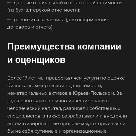
данные о начальной и остаточной стоимости
Бор
(из бухгалтерской отчетности);
Борзя
реквизиты заказчика (для оформления
Борисоглебск
договора и отчета).
Боровичи
Преимущества компании
Братск
Бронницы
и оценщиков
Брянск
Бугульма
Более 17 лет мы предоставляем услуги по оценке
Бугуруслан
бизнеса, коммерческой недвижимости,
нематериальных активов в Юрьев-Польском. За
Бузулук
годы работы мы активно инвестировали в
Буй
человеческий капитал, развивали собственных
Буйнакск
специалистов, а также разрабатывали и внедряли
автоматизированные программы, которые взяли
Бутурлиновка
бы на себя рутинные и организационные
Валдай