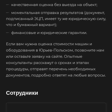
качественная оценка без выезда на объект;
Волгодонск
моментальная отправка результатов (документ,
Волжск
подписанный ЭЦП, имеет ту же юридическую силу,
Волжский
что и бумажный вариант);
Вологда
финансовые и юридические гарантии.
Волоколамск
Если вам нужна оценка стоимости машин и
Волосово
оборудования в Юрьев-Польском, позвоните нам
Волхов
или оставьте заявку на сайте. Опытные
Вольск
консультанты расскажут о сроках и этапах
процедуры, отправят перечень необходимых
Воркута
документов, подробно ответят на любые вопросы.
Воронеж
Воскресенск
Сотрудники
Воткинск
Всеволожск
Выборг