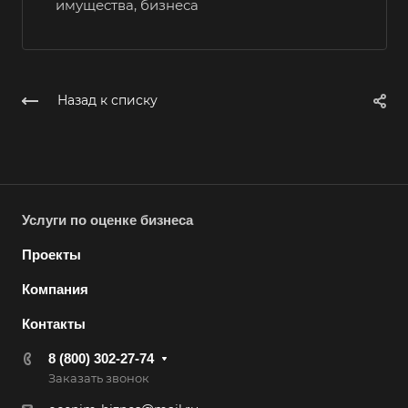
имущества, бизнеса
Губкин
Губкинский
Гуково
Назад к списку
Гулькевичи
Гусев
Гусь-Хрустальный
Дедовск
Услуги по оценке бизнеса
Дербент
Джанкой
Проекты
Дзержинск
Компания
Дзержинский
Контакты
Димитровград
8 (800) 302-27-74
Дмитров
Заказать звонок
Долгопрудный