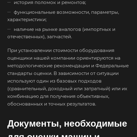
история поломок и ремонтов;
Баймак
функциональные возможности, параметры,
Балабаново
характеристики;
Балаково
наличие на рынке аналогов (импортных и
отечественных), запчастей.
Балашиха
Балашов
При установлении стоимости оборудования
Барабинск
оценщики нашей компании ориентируются на
методологические рекомендации и Федеральные
Барнаул
стандарты оценки. В зависимости от ситуации
Батайск
используют один из базовых подходов
Бахчисарай
(сравнительный, доходный или затратный) или их
Белая Калитва
комбинацию для получения объективных,
обоснованных и точных результатов.
Белгород
Белебей
Документы, необходимые
Белово
Белогорск
для оценки машин и