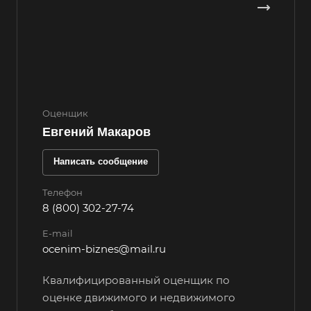
Выкса
Вязники
Вязьма
Вятские Поляны
Гай
Оценщик
Гатчина
Евгений Макаров
Геленджик
Написать сообщение
Георгиевск
Телефон
Глазов
8 (800) 302-27-74
Горно-Алтайск
E-mail
Городец
ocenim-biznes@mail.ru
Горячий Ключ
Квалифицированный оценщик по
Грозный
оценке движимого и недвижимого
Губаха