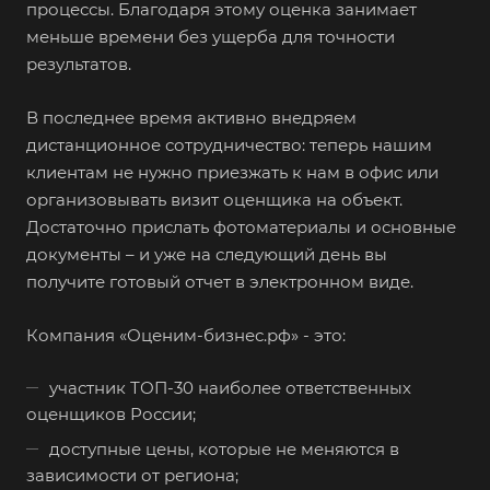
процессы. Благодаря этому оценка занимает
Валуйки
меньше времени без ущерба для точности
Великие Луки
результатов.
Великий Новгород
В последнее время активно внедряем
Великий Устюг
дистанционное сотрудничество: теперь нашим
Вельск
клиентам не нужно приезжать к нам в офис или
организовывать визит оценщика на объект.
Верещагино
Достаточно прислать фотоматериалы и основные
Верхний Уфалей
документы – и уже на следующий день вы
Верхняя Пышма
получите готовый отчет в электронном виде.
Верхняя Салда
Компания «Оценим-бизнес.рф» - это:
Видное
Владивосток
участник ТОП-30 наиболее ответственных
Владикавказ
оценщиков России;
Владимир
доступные цены, которые не меняются в
зависимости от региона;
Волгоград