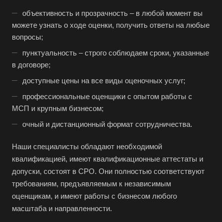
Валуйки
объективность и прозрачность – в любой момент вы
Великие Луки
можете узнать о ходе оценки, получить ответы на любые
Великий Новгород
вопросы;
Великий Устюг
пунктуальность – строго соблюдаем сроки, указанные
в договоре;
Вельск
доступные цены на все виды оценочных услуг;
Верещагино
профессиональные оценщики с опытом работы с
Верхний Уфалей
МСП и крупным бизнесом;
Верхняя Пышма
очный и дистанционный формат сотрудничества.
Верхняя Салда
Видное
Наши специалисты обладают необходимой
квалификацией, имеют квалификационные аттестаты и
Владивосток
допуски, состоят в СРО. Они полностью соответствуют
Владикавказ
требованиям, предъявляемым к независимым
Владимир
оценщикам, и имеют работы с бизнесом любого
масштаба и направленности.
Волгоград