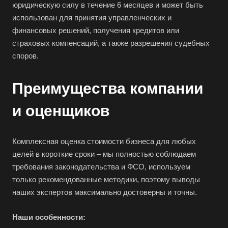
Бор
юридическую силу в течение 6 месяцев и может быть
использован для принятия управленческих и
Борзя
финансовых решений, получения кредитов или
Борисоглебск
страховых компенсаций, а также разрешения судебных
Боровичи
споров.
Братск
Бронницы
Преимущества компании
Брянск
и оценщиков
Бугульма
Бугуруслан
Комплексная оценка стоимости бизнеса для любых
Бузулук
целей в короткие сроки – мы полностью соблюдаем
Буй
требования законодательства и ФСО, используем
только рекомендованные методики, поэтому выводы
Буйнакск
наших экспертов максимально достоверны и точны.
Бутурлиновка
Валдай
Наши особенности: