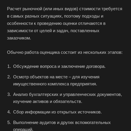
Анапа
Расчет рыночной (или иных видов) стоимости требуется
Ангарск
в самых разных ситуациях, поэтому подходы и
Анжеро-Судженск
особенности к проведению оценки отличаются в
Апатиты
зависимости от целей и задач, поставленных
заказчиком.
Апрелевка
Арамиль
Обычно работа оценщика состоит из нескольких этапов:
Арзамас
Обсуждение вопроса и заключение договора.
Архангельск
Асбест
Осмотр объектов на месте – для изучения
имущественного комплекса предприятия.
Асино
Анализ бухгалтерских и управленческих документов,
Астрахань
изучение активов и обязательств.
Ахтубинск
Сбор информации из открытых источников.
Ачинск
Выполнение аудитов и других вспомогательных
Аша
операций.