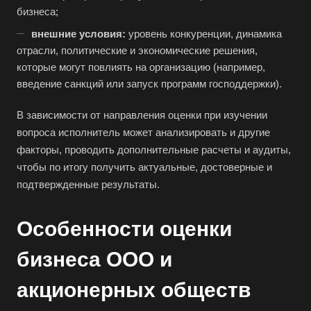
бизнеса;
внешние условия:
уровень конкуренции, динамика
Выберите ваш город
отрасли, политические и экономические решения,
которые могут повлиять на организацию (например,
введение санкций или запуск программ господдержки).
В зависимости от направления оценки при изучении
Например:
Чусовой
вопроса исполнитель может анализировать и другие
факторы, проводить дополнительные расчеты и аудиты,
Абакан
чтобы по итогу получить актуальные, достоверные и
Абдулино
подтвержденные результаты.
Абинск
Особенности оценки
Азов
Аксай
бизнеса ООО и
Алушта
акционерных обществ
Альметьевск