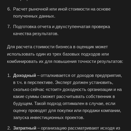
Баймак
Расчет рыночной или иной стоимости на основе
Балабаново
полученных данных.
Балаково
Подготовка отчета и двухступенчатая проверка
Балашиха
качества результатов.
Балашов
Для расчета стоимости бизнеса в оценщик может
Барабинск
использовать один из трех базовых подходов или
Барнаул
комбинировать их для повышения точности результатов:
Батайск
Доходный
– отталкивается от доходов предприятия,
Бахчисарай
в т.ч. в перспективе. Эксперт должен установить,
Белая Калитва
сколько сейчас «стоит» доходность организации и на
Белгород
какие суммы сможет рассчитывать собственник в
будущем. Такой подход оптимален в случае, если
Белебей
оценку проводят для покупки или продажи компании,
Белово
запуска инвестиционных проектов.
Белогорск
Затратный
– организацию рассматривают исходя из