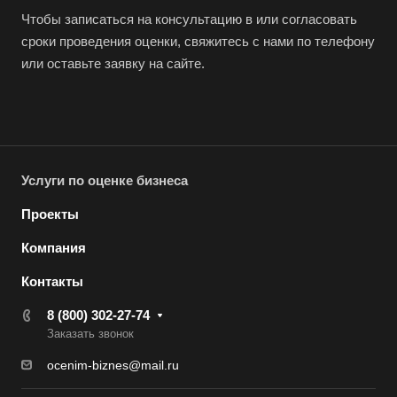
Волгодонск
Чтобы записаться на консультацию в или согласовать
Волжск
сроки проведения оценки, свяжитесь с нами по телефону
Волжский
или оставьте заявку на сайте.
Вологда
Волоколамск
Волосово
Волхов
Услуги по оценке бизнеса
Вольск
Проекты
Воркута
Компания
Воронеж
Контакты
Воскресенск
8 (800) 302-27-74
Воткинск
Заказать звонок
Всеволожск
ocenim-biznes@mail.ru
Выборг