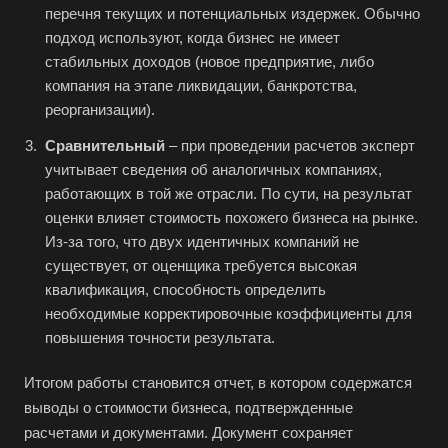
Белорецк
перечня текущих и потенциальных издержек. Обычно
Белореченск
подход используют, когда бизнес не имеет
стабильных доходов (новое предприятие, либо
Белоярский
компания на этапе ликвидации, банкротства,
Бердск
реорганизации).
Березники
Сравнительный
– при проведении расчетов эксперт
Бийск
учитывает сведения об аналогичных компаниях,
работающих в той же отрасли. По сути, на результат
Биробиджан
оценки влияет стоимость похожего бизнеса на рынке.
Бирск
Из-за того, что двух идентичных компаний не
Бирюч
существует, от оценщика требуется высокая
квалификация, способность определить
Благовещенск
необходимые корректировочные коэффициенты для
Благодарный
повышения точности результата.
Богородицк
Итогом работы становится отчет, в котором содержатся
Боготол
выводы о стоимости бизнеса, подтвержденные
Большой Камень
расчетами и документами. Документ сохраняет