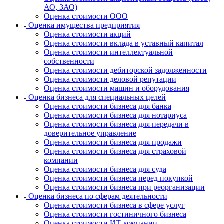
Калининград
АО, ЗАО)
Калуга
Оценка стоимости ООО
Камбарка
Оценка имущества предприятия
Оценка стоимости акций
Каменка
Оценка стоимости вклада в уставный капитал
Каменск-Уральский
Оценка стоимости интеллектуальной
Каменск-Шахтинский
собственности
Камень-на-Оби
Оценка стоимости дебиторской задолженности
Оценка стоимости деловой репутации
Камышин
Оценка стоимости машин и оборудования
Камышлов
Оценка бизнеса для специальных целей
Канаш
Оценка стоимости бизнеса для банка
Оценка стоимости бизнеса для нотариуса
Кандалакша
Оценка стоимости бизнеса для передачи в
Канск
доверительное управление
Карачев
Оценка стоимости бизнеса для продажи
Карпинск
Оценка стоимости бизнеса для страховой
компании
Касли
Оценка стоимости бизнеса для суда
Каспийск
Оценка стоимости бизнеса перед покупкой
Кашира
Оценка стоимости бизнеса при реорганизации
Оценка бизнеса по сферам деятельности
Кемерово
Оценка стоимости бизнеса в сфере услуг
Керчь
Оценка стоимости гостиничного бизнеса
Кизляр
Оценка стоимости ИТ-компании