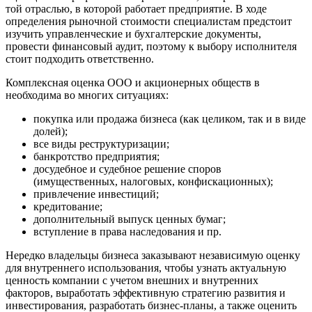
той отраслью, в которой работает предприятие. В ходе
Благовещенск
определения рыночной стоимости специалистам предстоит
Благодарный
изучить управленческие и бухгалтерские документы,
провести финансовый аудит, поэтому к выбору исполнителя
Богородицк
стоит подходить ответственно.
Боготол
Большой Камень
Комплексная оценка ООО и акционерных обществ в
необходима во многих ситуациях:
Бор
Борзя
покупка или продажа бизнеса (как целиком, так и в виде
Борисоглебск
долей);
все виды реструктуризации;
Боровичи
банкротство предприятия;
Братск
досудебное и судебное решение споров
Бронницы
(имущественных, налоговых, конфискационных);
Брянск
привлечение инвестиций;
кредитование;
Бугульма
дополнительный выпуск ценных бумаг;
Бугуруслан
вступление в права наследования и пр.
Бузулук
Нередко владельцы бизнеса заказывают независимую оценку
Буй
для внутреннего использования, чтобы узнать актуальную
Буйнакск
ценность компании с учетом внешних и внутренних
Бутурлиновка
факторов, выработать эффективную стратегию развития и
Валдай
инвестирования, разработать бизнес-планы, а также оценить