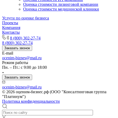
Кимры
Оценка стоимости лизинговой компании
Оценка стоимости медицинской клиники
Кингисепп
Кинель
Услуги по оценке бизнеса
Кинешма
Проекты
Компания
Киржач
Контакты
Кириши
8 (800) 302-27-74
Киров
8 (800) 302-27-74
Кировск
Заказать звонок
Кисловодск
E-mail
ocenim-biznes@mail.ru
Клин
Режим работы
Клинцы
Пн. – Пт.: с 9:00 до 18:00
Ковров
Когалым
Заказать звонок
Кодинск
ocenim-biznes@mail.ru
Козельск
© 2026 оценим-бизнес.рф (ООО "Консалтинговая группа
Коломна
"Платинум")
Колпашево
Политика конфиденциальности
Кольчугино
Комсомольск-на-Амуре