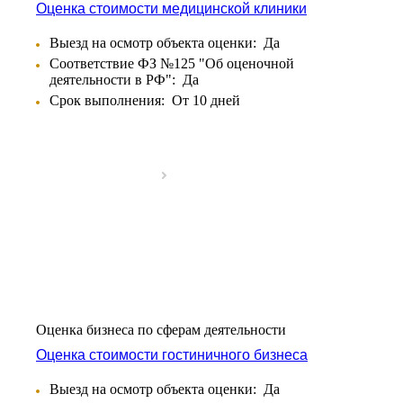
Балаково
Оценка стоимости медицинской клиники
Балашиха
Выезд на осмотр объекта оценки:
Да
Балашов
Соответствие ФЗ №125 "Об оценочной
Барабинск
деятельности в РФ":
Да
Барнаул
Срок выполнения:
От 10 дней
Батайск
Бахчисарай
Белая Калитва
Белгород
Белебей
Белово
Белогорск
Белорецк
Белореченск
Белоярский
Бердск
Оценка бизнеса по сферам деятельности
Березники
Оценка стоимости гостиничного бизнеса
Бийск
Биробиджан
Выезд на осмотр объекта оценки:
Да
Бирск