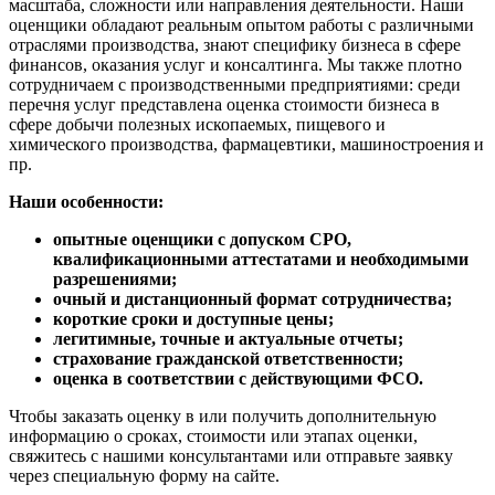
масштаба, сложности или направления деятельности. Наши
Калининград
оценщики обладают реальным опытом работы с различными
отраслями производства, знают специфику бизнеса в сфере
Калуга
финансов, оказания услуг и консалтинга. Мы также плотно
Камбарка
сотрудничаем с производственными предприятиями: среди
Каменка
перечня услуг представлена оценка стоимости бизнеса в
сфере добычи полезных ископаемых, пищевого и
Каменск-Уральский
химического производства, фармацевтики, машиностроения и
Каменск-Шахтинский
пр.
Камень-на-Оби
Наши особенности:
Камышин
Камышлов
опытные оценщики с допуском СРО,
Канаш
квалификационными аттестатами и необходимыми
Кандалакша
разрешениями;
очный и дистанционный формат сотрудничества;
Канск
короткие сроки и доступные цены;
Карачев
легитимные, точные и актуальные отчеты;
Карпинск
страхование гражданской ответственности;
оценка в соответствии с действующими ФСО.
Касли
Каспийск
Чтобы заказать оценку в или получить дополнительную
Кашира
информацию о сроках, стоимости или этапах оценки,
свяжитесь с нашими консультантами или отправьте заявку
Кемерово
через специальную форму на сайте.
Керчь