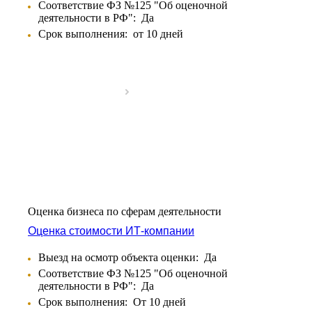
Соответствие ФЗ №125 "Об оценочной
Бирюч
деятельности в РФ":
Да
Благовещенск
Срок выполнения:
от 10 дней
Благодарный
Богородицк
Боготол
Большой Камень
Бор
Борзя
Борисоглебск
Боровичи
Братск
Бронницы
Брянск
Оценка бизнеса по сферам деятельности
Бугульма
Оценка стоимости ИТ-компании
Бугуруслан
Бузулук
Выезд на осмотр объекта оценки:
Да
Буй
Соответствие ФЗ №125 "Об оценочной
Буйнакск
деятельности в РФ":
Да
Бутурлиновка
Срок выполнения:
От 10 дней