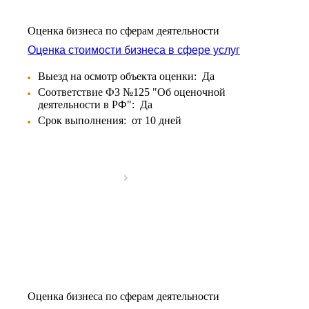
Аксай
Алушта
Оценка бизнеса по сферам деятельности
Альметьевск
Оценка стоимости бизнеса в сфере услуг
Анапа
Ангарск
Выезд на осмотр объекта оценки:
Да
Анжеро-Судженск
Соответствие ФЗ №125 "Об оценочной
деятельности в РФ":
Да
Апатиты
Срок выполнения:
от 10 дней
Апрелевка
Арамиль
Арзамас
Архангельск
Асбест
Асино
Астрахань
Ахтубинск
Ачинск
Аша
Баймак
Оценка бизнеса по сферам деятельности
Балабаново