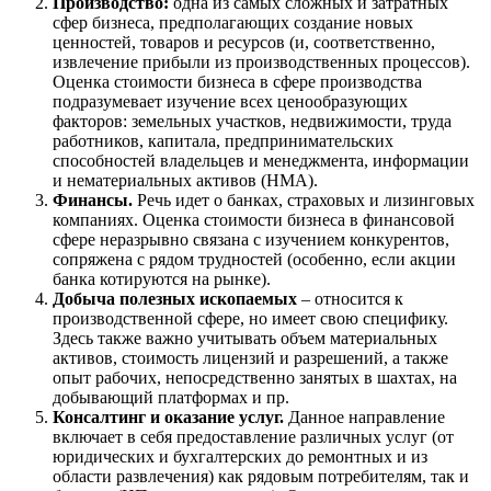
Производство:
одна из самых сложных и затратных
Городец
сфер бизнеса, предполагающих создание новых
Горячий Ключ
ценностей, товаров и ресурсов (и, соответственно,
Грозный
извлечение прибыли из производственных процессов).
Оценка стоимости бизнеса в сфере производства
Губаха
подразумевает изучение всех ценообразующих
Губкин
факторов: земельных участков, недвижимости, труда
Губкинский
работников, капитала, предпринимательских
способностей владельцев и менеджмента, информации
Гуково
и нематериальных активов (НМА).
Гулькевичи
Финансы.
Речь идет о банках, страховых и лизинговых
Гусев
компаниях. Оценка стоимости бизнеса в финансовой
Гусь-Хрустальный
сфере неразрывно связана с изучением конкурентов,
сопряжена с рядом трудностей (особенно, если акции
Дедовск
банка котируются на рынке).
Дербент
Добыча полезных ископаемых
– относится к
Джанкой
производственной сфере, но имеет свою специфику.
Дзержинск
Здесь также важно учитывать объем материальных
активов, стоимость лицензий и разрешений, а также
Дзержинский
опыт рабочих, непосредственно занятых в шахтах, на
Димитровград
добывающий платформах и пр.
Дмитров
Консалтинг и оказание услуг.
Данное направление
включает в себя предоставление различных услуг (от
Долгопрудный
юридических и бухгалтерских до ремонтных и из
Домодедово
области развлечения) как рядовым потребителям, так и
Донецк