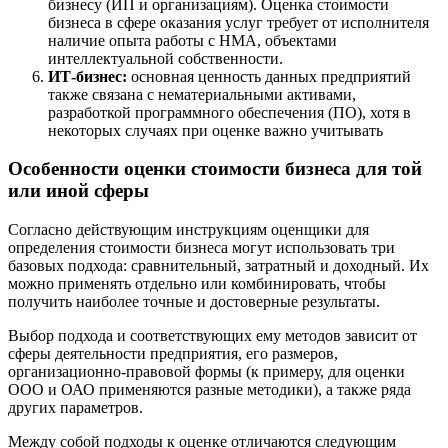
бизнесу (ИП и организациям). Оценка стоимости
Дубна
бизнеса в сфере оказания услуг требует от исполнителя
наличие опыта работы с НМА, объектами
Дюртюли
интеллектуальной собственности.
Евпатория
ИТ-бизнес:
основная ценность данных предприятий
Егорьевск
также связана с нематериальными активами,
разработкой программного обеспечения (ПО), хотя в
Ейск
некоторых случаях при оценке важно учитывать
Екатеринбург
Елабуга
Особенности оценки стоимости бизнеса для той
Елец
или иной сферы
Елизово
Енисейск
Согласно действующим инструкциям оценщики для
определения стоимости бизнеса могут использовать три
Ермолино
базовых подхода: сравнительный, затратный и доходный. Их
Ессентуки
можно применять отдельно или комбинировать, чтобы
Железногорск
получить наиболее точные и достоверные результаты.
Железногорск-Илимский
Выбор подхода и соответствующих ему методов зависит от
Жуковский
сферы деятельности предприятия, его размеров,
Заводоуковск
организационно-правовой формы (к примеру, для оценки
Заозерный
ООО и ОАО применяются разные методики), а также ряда
других параметров.
Заполярный
Зарайск
Между собой подходы к оценке отличаются следующим