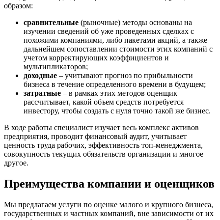
Заречный
образом:
Заринск
сравнительные
(рыночные) методы основаны на
Звенигород
изучении сведений об уже проведенных сделках с
Зеленоград
похожими компаниями, либо пакетами акций, а также
дальнейшем сопоставлении стоимости этих компаний с
Зеленодольск
учетом корректирующих коэффициентов и
Зея
мультипликаторов;
Златоуст
доходные
– учитывают прогноз по прибыльности
Иваново
бизнеса в течение определенного времени в будущем;
затратные
– в рамках этих методов оценщик
Ивантеевка
рассчитывает, какой объем средств потребуется
Ижевск
инвестору, чтобы создать с нуля точно такой же бизнес.
Изобильный
В ходе работы специалист изучает весь комплекс активов
Ипатово
предприятия, проводит финансовый аудит, учитывает
Ирбит
ценность труда рабочих, эффективность топ-менеджмента,
Иркутск
совокупность текущих обязательств организации и многое
Искитим
другое.
Истра
Преимущества компании и оценщиков
Ишим
Ишимбай
Мы предлагаем услуги по оценке малого и крупного бизнеса,
Йошкар-Ола
государственных и частных компаний, вне зависимости от их
Казань