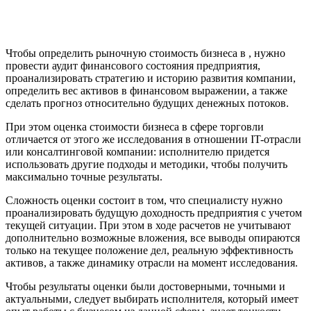
Валдай
Валуйки
Великие Луки
Чтобы определить рыночную стоимость бизнеса в , нужно
Великий Новгород
провести аудит финансового состояния предприятия,
Великий Устюг
проанализировать стратегию и историю развития компании,
Вельск
определить вес активов в финансовом выражении, а также
Верещагино
сделать прогноз относительно будущих денежных потоков.
Верхний Уфалей
При этом оценка стоимости бизнеса в сфере торговли
Верхняя Пышма
отличается от этого же исследования в отношении IT-отрасли
Верхняя Салда
или консалтинговой компании: исполнителю придется
использовать другие подходы и методики, чтобы получить
Видное
максимально точные результаты.
Владивосток
Владикавказ
Сложность оценки состоит в том, что специалисту нужно
проанализировать будущую доходность предприятия с учетом
Владимир
текущей ситуации. При этом в ходе расчетов не учитывают
Волгоград
дополнительно возможные вложения, все выводы опираются
Волгодонск
только на текущее положение дел, реальную эффективность
Волжск
активов, а также динамику отрасли на момент исследования.
Волжский
Чтобы результаты оценки были достоверными, точными и
Вологда
актуальными, следует выбирать исполнителя, который имеет
Волоколамск