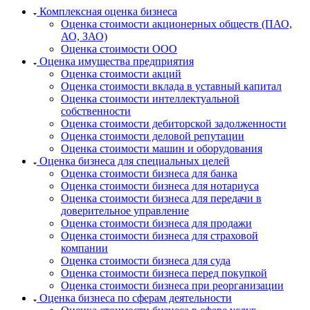
Кизляр
Комплексная оценка бизнеса
Кимры
Оценка стоимости акционерных обществ (ПАО,
АО, ЗАО)
Кингисепп
Оценка стоимости ООО
Кинель
Оценка имущества предприятия
Кинешма
Оценка стоимости акций
Оценка стоимости вклада в уставный капитал
Киржач
Оценка стоимости интеллектуальной
Кириши
собственности
Киров
Оценка стоимости дебиторской задолженности
Кировск
Оценка стоимости деловой репутации
Оценка стоимости машин и оборудования
Кисловодск
Оценка бизнеса для специальных целей
Клин
Оценка стоимости бизнеса для банка
Клинцы
Оценка стоимости бизнеса для нотариуса
Оценка стоимости бизнеса для передачи в
Ковров
доверительное управление
Когалым
Оценка стоимости бизнеса для продажи
Кодинск
Оценка стоимости бизнеса для страховой
Козельск
компании
Оценка стоимости бизнеса для суда
Коломна
Оценка стоимости бизнеса перед покупкой
Колпашево
Оценка стоимости бизнеса при реорганизации
Кольчугино
Оценка бизнеса по сферам деятельности
Комсомольск-на-Амуре