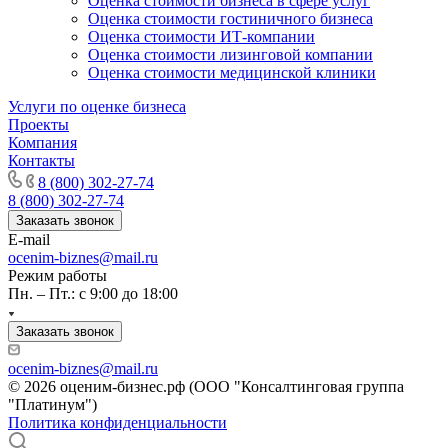
Оценка стоимости бизнеса в сфере услуг
Оценка стоимости гостиничного бизнеса
Конаково
Оценка стоимости ИТ-компании
Копейск
Оценка стоимости лизинговой компании
Кореновск
Оценка стоимости медицинской клиники
Коркино
Услуги по оценке бизнеса
Корсаков
Проекты
Кострома
Компания
Контакты
Котельники
8 (800) 302-27-74
Котлас
8 (800) 302-27-74
Красноармейск
Заказать звонок
Красногорск
E-mail
Краснодар
ocenim-biznes@mail.ru
Режим работы
Краснокаменск
Пн. – Пт.: с 9:00 до 18:00
Краснокамск
Краснотурьинск
Заказать звонок
Красноуфимск
Красноярск
ocenim-biznes@mail.ru
© 2026 оценим-бизнес.рф (ООО "Консалтинговая группа
Красный Кут
"Платинум")
Красный Сулин
Политика конфиденциальности
Кропоткин