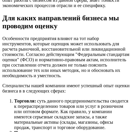
опыт работы с бизнесом из данной сферы, знает тонкости
экономических процессов отрасли и ее специфику.
Волосово
Волхов
Для каких направлений бизнеса мы
Вольск
проводим оценку
Воркута
Воронеж
Особенности предприятия влияют на тот набор
Воскресенск
инструментов, которые оценщик может использовать для
Воткинск
расчета рыночной, восстановительной или ликвидационной
Всеволожск
стоимости. Согласно действующим "Федеральным стандартам
оценки" (ФСО) и нормативно-правовым актам, исполнитель
Выборг
при составлении отчета должен не только пояснить
Выкса
использование тех или иных методик, но и обосновать их
Вязники
необходимость и уместность.
Вязьма
Специалисты нашей компании имеют успешный опыт оценки
Вятские Поляны
бизнеса в в следующих сферах:
Гай
Гатчина
Торговля:
суть данного предпринимательства сводится
к перераспределению товаров или услуг в розничном
Геленджик
или оптовом формате. Как правило, у компании
Георгиевск
имеются серьезные складские запасы, а также
Глазов
материальные активы (склады, магазины, офисы
продаж, транспорт и торговое оборудование.
Горно-Алтайск