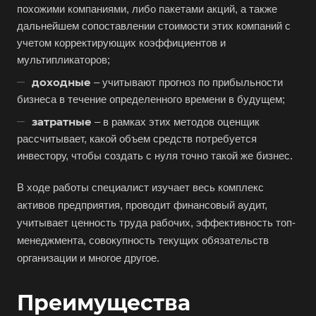
Бузулук
похожими компаниями, либо пакетами акций, а также
Буй
дальнейшем сопоставлении стоимости этих компаний с
учетом корректирующих коэффициентов и
Буйнакск
мультипликаторов;
Бутурлиновка
доходные
– учитывают прогноз по прибыльности
Валдай
бизнеса в течение определенного времени в будущем;
Валуйки
затратные
– в рамках этих методов оценщик
Великие Луки
рассчитывает, какой объем средств потребуется
инвестору, чтобы создать с нуля точно такой же бизнес.
Великий Новгород
Великий Устюг
В ходе работы специалист изучает весь комплекс
Вельск
активов предприятия, проводит финансовый аудит,
учитывает ценность труда рабочих, эффективность топ-
Верещагино
менеджмента, совокупность текущих обязательств
Верхний Уфалей
организации и многое другое.
Верхняя Пышма
Верхняя Салда
Преимущества