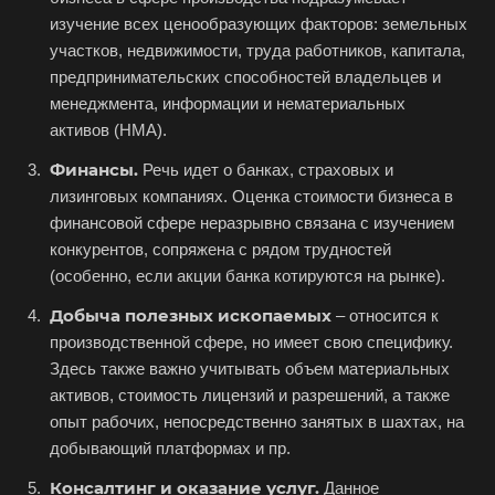
Асино
изучение всех ценообразующих факторов: земельных
Астрахань
участков, недвижимости, труда работников, капитала,
Ахтубинск
предпринимательских способностей владельцев и
менеджмента, информации и нематериальных
Ачинск
активов (НМА).
Аша
Финансы.
Речь идет о банках, страховых и
Баймак
лизинговых компаниях. Оценка стоимости бизнеса в
Балабаново
финансовой сфере неразрывно связана с изучением
конкурентов, сопряжена с рядом трудностей
Балаково
(особенно, если акции банка котируются на рынке).
Балашиха
Добыча полезных ископаемых
– относится к
Балашов
производственной сфере, но имеет свою специфику.
Барабинск
Здесь также важно учитывать объем материальных
Барнаул
активов, стоимость лицензий и разрешений, а также
опыт рабочих, непосредственно занятых в шахтах, на
Батайск
добывающий платформах и пр.
Бахчисарай
Консалтинг и оказание услуг.
Данное