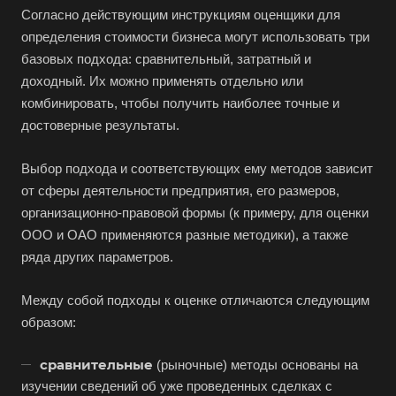
Благовещенск
Согласно действующим инструкциям оценщики для
Благодарный
определения стоимости бизнеса могут использовать три
Богородицк
базовых подхода: сравнительный, затратный и
доходный. Их можно применять отдельно или
Боготол
комбинировать, чтобы получить наиболее точные и
Большой Камень
достоверные результаты.
Бор
Выбор подхода и соответствующих ему методов зависит
Борзя
от сферы деятельности предприятия, его размеров,
Борисоглебск
организационно-правовой формы (к примеру, для оценки
Боровичи
ООО и ОАО применяются разные методики), а также
Братск
ряда других параметров.
Бронницы
Между собой подходы к оценке отличаются следующим
Брянск
образом:
Бугульма
сравнительные
(рыночные) методы основаны на
Бугуруслан
изучении сведений об уже проведенных сделках с