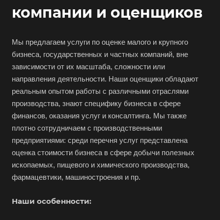
Видное
компании и оценщиков
Владивосток
Владикавказ
Мы предлагаем услуги по оценке малого и крупного
Владимир
бизнеса, государственных и частных компаний, вне
Волгоград
зависимости от их масштаба, сложности или
направления деятельности. Наши оценщики обладают
Волгодонск
реальным опытом работы с различными отраслями
Волжск
производства, знают специфику бизнеса в сфере
Волжский
финансов, оказания услуг и консалтинга. Мы также
Вологда
плотно сотрудничаем с производственными
предприятиями: среди перечня услуг представлена
Волоколамск
оценка стоимости бизнеса в сфере добычи полезных
Волосово
ископаемых, пищевого и химического производства,
Волхов
фармацевтики, машиностроения и пр.
Вольск
Наши особенности:
Воркута