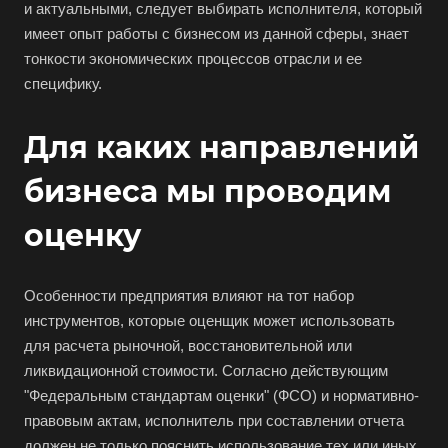
и актуальными, следует выбирать исполнителя, который
имеет опыт работы с бизнесом из данной сферы, знает
тонкости экономических процессов отрасли и ее
специфику.
Для каких направлений
бизнеса мы проводим
Выберите ваш город
оценку
Особенности предприятия влияют на тот набор
инструментов, которые оценщик может использовать
Например:
Кандалакша
для расчета рыночной, восстановительной или
ликвидационной стоимости. Согласно действующим
Абакан
"Федеральным стандартам оценки" (ФСО) и нормативно-
Абдулино
правовым актам, исполнитель при составлении отчета
должен не только пояснить использование тех или иных