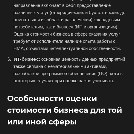
Белая Калитва
направление включает в себя предоставление
Белгород
различных услуг (от юридических и бухгалтерских до
ремонтных и из области развлечения) как рядовым
Белебей
потребителям, так и бизнесу (ИП и организациям).
Белово
Оценка стоимости бизнеса в сфере оказания услуг
Белогорск
требует от исполнителя наличие опыта работы с
НМА, объектами интеллектуальной собственности.
Белорецк
Белореченск
ИТ-бизнес:
основная ценность данных предприятий
также связана с нематериальными активами,
Белоярский
разработкой программного обеспечения (ПО), хотя в
Бердск
некоторых случаях при оценке важно учитывать
Березники
Особенности оценки
Бийск
Биробиджан
стоимости бизнеса для той
Бирск
или иной сферы
Бирюч