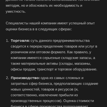
Абинск
методик, но и обосновать их необходимость и
Азов
уместность.
Аксай
Специалисты нашей компании имеют успешный опыт
Алушта
оценки бизнеса в в следующих сферах:
Альметьевск
Анапа
Торговля:
суть данного предпринимательства
сводится к перераспределению товаров или услуг в
Ангарск
розничном или оптовом формате. Как правило, у
Анжеро-Судженск
компании имеются серьезные складские запасы, а
Апатиты
также материальные активы (склады, магазины,
офисы продаж, транспорт и торговое оборудование.
Апрелевка
Арамиль
Производство:
одна из самых сложных и
затратных сфер бизнеса, предполагающих создание
Арзамас
новых ценностей, товаров и ресурсов (и,
Архангельск
соответственно, извлечение прибыли из
Асбест
производственных процессов). Оценка стоимости
бизнеса в сфере производства подразумевает