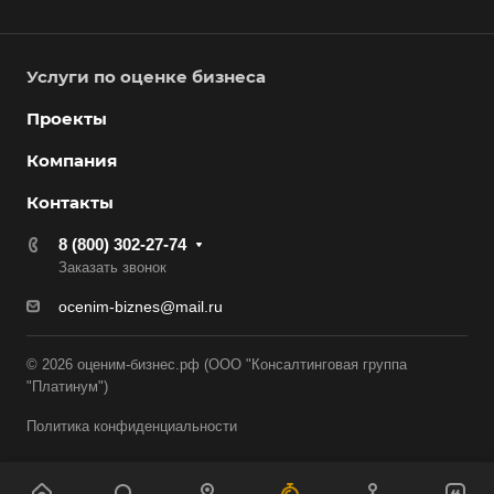
Горно-Алтайск
Городец
Горячий Ключ
Услуги по оценке бизнеса
Грозный
Проекты
Губаха
Компания
Губкин
Контакты
Губкинский
8 (800) 302-27-74
Гуково
Заказать звонок
Гулькевичи
ocenim-biznes@mail.ru
Гусев
Гусь-Хрустальный
© 2026 оценим-бизнес.рф (ООО "Консалтинговая группа
"Платинум")
Дедовск
Дербент
Политика конфиденциальности
Джанкой