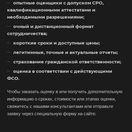
Воронеж
опытные оценщики с допуском СРО,
квалификационными аттестатами и
Воскресенск
необходимыми разрешениями;
Воткинск
очный и дистанционный формат
Всеволожск
сотрудничества;
Выборг
короткие сроки и доступные цены;
Выкса
легитимные, точные и актуальные отчеты;
Вязники
страхование гражданской ответственности;
Вязьма
оценка в соответствии с действующими
Вятские Поляны
ФСО.
Гай
Чтобы заказать оценку в или получить дополнительную
Гатчина
информацию о сроках, стоимости или этапах оценки,
Геленджик
свяжитесь с нашими консультантами или отправьте
заявку через специальную форму на сайте.
Георгиевск
Глазов