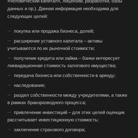
«человеческий капитал», лицензии, разработки, базы
данных и пр.). Данная информация необходима для
следующих целей:
покупка или продажа бизнеса, долей;
расширение уставного капитала – активы
учитываются по их рыночной стоимости;
получение кредита или займа – банки интересует
Выберите ваш город
ликвидационная стоимость залогового имущества;
передача бизнеса или собственности в аренду;
наследование;
раздел собственности между учредителями, а также
Например:
Кандалакша
в рамках бракоразводного процесса;
Абакан
привлечение инвестиций – для этих целей оценщик
рассчитывает инвестиционную стоимость;
Абдулино
заключение страхового договора;
Абинск