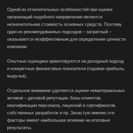
Астрахань
Одной из отличительных особенностей при оценке
Ахтубинск
организаций подобного направления является
Ачинск
незначительная стоимость основных средств. Поэтому
один из рекомендованных подходов – затратный –
Аша
оказывается неэффективным для определения ценности
Баймак
компании.
Балабаново
Балаково
Опытные оценщики ориентируются на доходный подход
и конкретные финансовые показатели (годовая прибыль,
Балашиха
выручка).
Балашов
Барабинск
Отдельное внимание уделяется оценке нематериальных
активов – деловой репутации, базы клиентов,
Барнаул
квалификации персонала, лицензий и сертификатов,
Батайск
собственных разработок и пр. Зачастую именно эти
Бахчисарай
факторы имеют наибольшее влияние на итоговые
Белая Калитва
результаты.