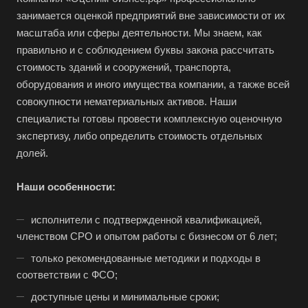
Буй
занимается оценкой предприятий вне зависимости от их
Буйнакск
масштаба или сферы деятельности. Мы знаем, как
правильно и с соблюдением буквы закона рассчитать
Бутурлиновка
стоимость зданий и сооружений, транспорта,
Валдай
оборудования и иного имущества компании, а также всей
Валуйки
совокупности нематериальных активов. Наши
Великие Луки
специалисты готовы провести комплексную оценочную
экспертизу, либо определить стоимость отдельных
Великий Новгород
долей.
Великий Устюг
Вельск
Наши особенности:
Верещагино
исполнители с подтвержденной квалификацией,
Верхний Уфалей
членством СРО и опытом работы с бизнесом от 6 лет;
Верхняя Пышма
только рекомендованные методики и подходы в
Верхняя Салда
соответствии с ФСО;
Видное
доступные цены и минимальные сроки;