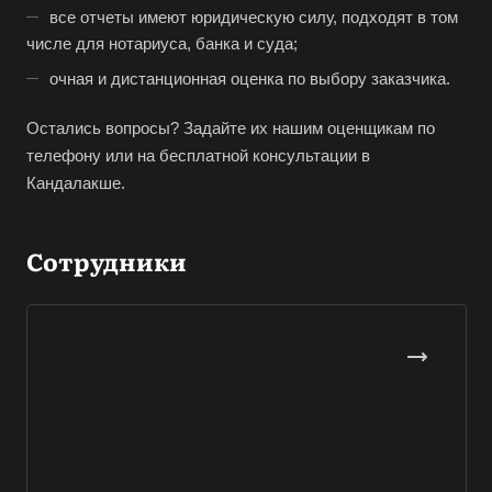
Владивосток
все отчеты имеют юридическую силу, подходят в том
числе для нотариуса, банка и суда;
Владикавказ
очная и дистанционная оценка по выбору заказчика.
Владимир
Волгоград
Остались вопросы? Задайте их нашим оценщикам по
Волгодонск
телефону или на бесплатной консультации в
Кандалакше.
Волжск
Волжский
Сотрудники
Вологда
Волоколамск
Волосово
Волхов
Вольск
Воркута
Воронеж