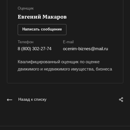
Воскресенск
Оценщик
Воткинск
Евгений Макаров
Всеволожск
Написать сообщение
Выборг
Выкса
Телефон
E-mail
8 (800) 302-27-74
ocenim-biznes@mail.ru
Вязники
Вязьма
Квалифицированный оценщик по оценке
Вятские Поляны
движимого и недвижимого имущества, бизнеса
Гай
Гатчина
Геленджик
Назад к списку
Георгиевск
Глазов
Горно-Алтайск