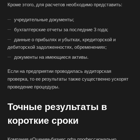
Благодарный
Кроме этого, для расчетов необходимо представить:
Богородицк
учредительные документы;
Боготол
бухгалтерские отчеты за последние 3 года;
Большой Камень
данные о прибылях и убытках, кредиторской и
Бор
дебиторской задолженностях, обременениях;
Борзя
документы на имеющиеся активы.
Борисоглебск
Если на предприятии проводилась аудиторская
Боровичи
проверка, то ее результаты также существенно ускорят
Братск
проведение процедуры.
Бронницы
Брянск
Точные результаты в
Бугульма
короткие сроки
Бугуруслан
Бузулук
Компания «Оценим-бизнес.рф» профессионально