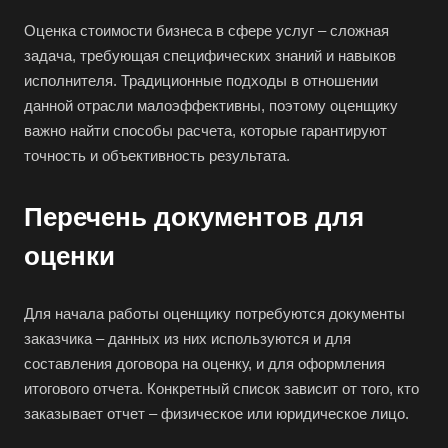
Белгород
Оценка стоимости бизнеса в сфере услуг – сложная
Белебей
задача, требующая специфических знаний и навыков
Белово
исполнителя. Традиционные подходы в отношении
данной отрасли малоэффективны, поэтому оценщику
Белогорск
важно найти способы расчета, которые гарантируют
Белорецк
точность и объективность результата.
Белореченск
Белоярский
Перечень документов для
Бердск
оценки
Березники
Бийск
Для начала работы оценщику потребуются документы
Биробиджан
заказчика – данных из них используются и для
составления договора на оценку, и для оформления
Бирск
итогового отчета. Конкретный список зависит от того, кто
Бирюч
заказывает отчет – физическое или юридическое лицо.
Благовещенск