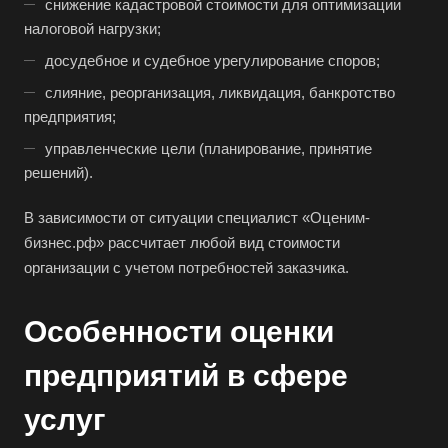
снижение кадастровой стоимости для оптимизации
Азов
налоговой нагрузки;
Аксай
досудебное и судебное урегулирование споров;
Алушта
слияние, реорганизация, ликвидация, банкротство
Альметьевск
предприятия;
Анапа
управленческие цели (планирование, принятие
Ангарск
решений).
Анжеро-Судженск
В зависимости от ситуации специалист «Оценим-
Апатиты
бизнес.рф» рассчитает любой вид стоимости
организации с учетом потребностей заказчика.
Апрелевка
Арамиль
Особенности оценки
Арзамас
Архангельск
предприятий в сфере
Асбест
услуг
Асино