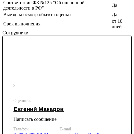
Соответствие ФЗ №125 "Об оценочной
Йошкар-Ола
Да
деятельности в РФ"
Казань
Выезд на осмотр объекта оценки
Да
Калининград
от 10
Калуга
Срок выполнения
дней
Камбарка
Сотрудники
Каменка
Каменск-Уральский
Каменск-Шахтинский
Камень-на-Оби
Камышин
Камышлов
Канаш
Кандалакша
Канск
Карачев
Оценщик
Карпинск
Евгений Макаров
Касли
Написать сообщение
Каспийск
Кашира
Телефон
E-mail
Кемерово