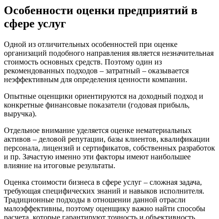
Особенности оценки предприятий в
Горно-Алтайск
Городец
сфере услуг
Горячий Ключ
Грозный
Одной из отличительных особенностей при оценке
организаций подобного направления является незначительная
Губаха
стоимость основных средств. Поэтому один из
Губкин
рекомендованных подходов – затратный – оказывается
Губкинский
неэффективным для определения ценности компании.
Гуково
Опытные оценщики ориентируются на доходный подход и
Гулькевичи
конкретные финансовые показатели (годовая прибыль,
Гусев
выручка).
Гусь-Хрустальный
Отдельное внимание уделяется оценке нематериальных
Дедовск
активов – деловой репутации, базы клиентов, квалификации
Дербент
персонала, лицензий и сертификатов, собственных разработок
Джанкой
и пр. Зачастую именно эти факторы имеют наибольшее
влияние на итоговые результаты.
Дзержинск
Дзержинский
Оценка стоимости бизнеса в сфере услуг – сложная задача,
Димитровград
требующая специфических знаний и навыков исполнителя.
Традиционные подходы в отношении данной отрасли
Дмитров
малоэффективны, поэтому оценщику важно найти способы
Долгопрудный
расчета, которые гарантируют точность и объективность