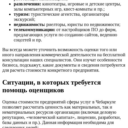
развлечения:
кинотеатры, игровые и детские центры,
Бутурлиновка
залы компьютерных игр, квест-комнаты и пр.;
Валдай
туризм:
туристические агентства, организаторы
Валуйки
экскурсий;
недвижимость:
риелторы, юристы по недвижимости;
Великие Луки
телекоммуникации:
от настройщиков ПО до фирм,
Великий Новгород
предлагающих услуги по созданию сайтов, ведению
Великий Устюг
соцсетей и пр.
Вельск
Вы всегда можете уточнить возможность оценки того или
Верещагино
иного направления коммерческой деятельности на бесплатной
Верхний Уфалей
консультации наших специалистов. Они изучат особенности
Верхняя Пышма
бизнеса, подскажут, какие документы и сведения потребуются
для расчета стоимости конкретного предприятия.
Верхняя Салда
Видное
Ситуации, в которых требуется
Владивосток
помощь оценщиков
Владикавказ
Владимир
Оценка стоимости предприятий сферы услуг в Чебаркуле
Волгоград
позволяет рассчитать ценность как материальных, так и
Волгодонск
нематериальных ресурсов организации (включая деловую
Волжск
репутацию, «человеческий капитал», лицензии, разработки,
базы данных и пр.). Данная информация необходима для
Волжский
следующих целей: