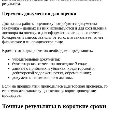
Домодедово
результата.
Донецк
Перечень документов для оценки
Дубна
Дюртюли
Для начала работы оценщику потребуются документы
Евпатория
заказчика – данных из них используются и для составления
Егорьевск
договора на оценку, и для оформления итогового отчета.
Конкретный список зависит от того, кто заказывает отчет –
Ейск
физическое или юридическое лицо.
Екатеринбург
Елабуга
Кроме этого, для расчетов необходимо представить:
Елец
учредительные документы;
Елизово
бухгалтерские отчеты за последние 3 года;
Енисейск
данные о прибылях и убытках, кредиторской и
Ермолино
дебиторской задолженностях, обременениях;
документы на имеющиеся активы.
Ессентуки
Железногорск
Если на предприятии проводилась аудиторская проверка, то
Железногорск-Илимский
ее результаты также существенно ускорят проведение
процедуры.
Жуковский
Заводоуковск
Точные результаты в короткие сроки
Заозерный
Заполярный