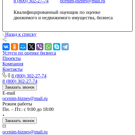
8 (800) 302-27-74
ocenim-biznes@mail.ru
Керчь
Квалифицированный оценщик по оценке
Кизляр
движимого и недвижимого имущества, бизнеса
Кимры
Кингисепп
Назад к списку
Кинель
Кинешма
Киржач
Услуги по оценке бизнеса
Кириши
Проекты
Киров
Компания
Кировск
Контакты
8 (800) 302-27-74
Кисловодск
8 (800) 302-27-74
Клин
Заказать звонок
Клинцы
E-mail
Ковров
ocenim-biznes@mail.ru
Когалым
Режим работы
Пн. – Пт.: с 9:00 до 18:00
Кодинск
Козельск
Заказать звонок
Коломна
Колпашево
ocenim-biznes@mail.ru