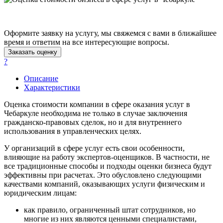
Абинск
Азов
Аксай
Оформите заявку на услугу, мы свяжемся с вами в ближайшее
Алушта
время и ответим на все интересующие вопросы.
Альметьевск
Заказать оценку
Анапа
?
Ангарск
Описание
Анжеро-Судженск
Характеристики
Апатиты
Оценка стоимости компании в сфере оказания услуг в
Апрелевка
Чебаркуле необходима не только в случае заключения
Арамиль
гражданско-правовых сделок, но и для внутреннего
Арзамас
использования в управленческих целях.
Архангельск
У организаций в сфере услуг есть свои особенности,
Асбест
влияющие на работу экспертов-оценщиков. В частности, не
Асино
все традиционные способы и подходы оценки бизнеса будут
Астрахань
эффективны при расчетах. Это обусловлено следующими
качествами компаний, оказывающих услуги физическим и
Ахтубинск
юридическим лицам:
Ачинск
Аша
как правило, ограниченный штат сотрудников, но
многие из них являются ценными специалистами,
Баймак