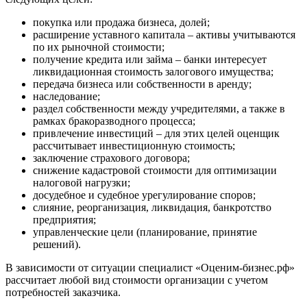
Вологда
Волоколамск
покупка или продажа бизнеса, долей;
расширение уставного капитала – активы учитываются
Волосово
по их рыночной стоимости;
Волхов
получение кредита или займа – банки интересует
Вольск
ликвидационная стоимость залогового имущества;
передача бизнеса или собственности в аренду;
Воркута
наследование;
Воронеж
раздел собственности между учредителями, а также в
Воскресенск
рамках бракоразводного процесса;
Воткинск
привлечение инвестиций – для этих целей оценщик
рассчитывает инвестиционную стоимость;
Всеволожск
заключение страхового договора;
Выборг
снижение кадастровой стоимости для оптимизации
Выкса
налоговой нагрузки;
Вязники
досудебное и судебное урегулирование споров;
слияние, реорганизация, ликвидация, банкротство
Вязьма
предприятия;
Вятские Поляны
управленческие цели (планирование, принятие
Гай
решений).
Гатчина
В зависимости от ситуации специалист «Оценим-бизнес.рф»
Геленджик
рассчитает любой вид стоимости организации с учетом
Георгиевск
потребностей заказчика.
Глазов