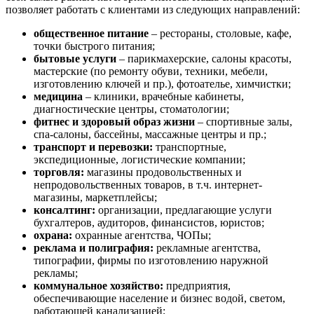
Биробиджан
позволяет работать с клиентами из следующих направлений:
Бирск
общественное питание
– рестораны, столовые, кафе,
Бирюч
точки быстрого питания;
Благовещенск
бытовые услуги
– парикмахерские, салоны красоты,
Благодарный
мастерские (по ремонту обуви, техники, мебели,
изготовлению ключей и пр.), фотоателье, химчистки;
Богородицк
медицина
– клиники, врачебные кабинеты,
Боготол
диагностические центры, стоматологии;
Большой Камень
фитнес и здоровый образ жизни
– спортивные залы,
Бор
спа-салоны, бассейны, массажные центры и пр.;
транспорт и перевозки:
транспортные,
Борзя
экспедиционные, логистические компании;
Борисоглебск
торговля:
магазины продовольственных и
Боровичи
непродовольственных товаров, в т.ч. интернет-
магазины, маркетплейсы;
Братск
консалтинг:
организации, предлагающие услуги
Бронницы
бухгалтеров, аудиторов, финансистов, юристов;
Брянск
охрана:
охранные агентства, ЧОПы;
Бугульма
реклама и полиграфия:
рекламные агентства,
типографии, фирмы по изготовлению наружной
Бугуруслан
рекламы;
Бузулук
коммунальное хозяйство:
предприятия,
Буй
обеспечивающие население и бизнес водой, светом,
работающей канализацией;
Буйнакск