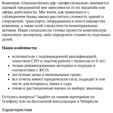
Компания «Оценим-бизнес.рф» профессионально занимается
Зарайск
оценкой предприятий вне зависимости от их масштаба или
Заречный
сферы деятельности. Мы знаем, как правильно и с
соблюдением буквы закона рассчитать стоимость зданий и
Заринск
сооружений, транспорта, оборудования и иного имущества
Звенигород
компании, а также всей совокупности нематериальных
Зеленоград
активов. Наши специалисты готовы провести комплексную
Зеленодольск
оценочную экспертизу, либо определить стоимость отдельных
долей.
Зея
Златоуст
Наши особенности:
Иваново
исполнители с подтвержденной квалификацией,
Ивантеевка
членством СРО и опытом работы с бизнесом от 6 лет;
Ижевск
только рекомендованные методики и подходы в
Изобильный
соответствии с ФСО;
доступные цены и минимальные сроки;
Ипатово
все отчеты имеют юридическую силу, подходят в том
Ирбит
числе для нотариуса, банка и суда;
Иркутск
очная и дистанционная оценка по выбору заказчика.
Искитим
Остались вопросы? Задайте их нашим оценщикам по
Истра
телефону или на бесплатной консультации в Чебаркуле.
Ишим
Ишимбай
Характеристики