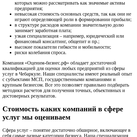
которых можно рассматривать как значимые активы
Балабаново
предприятия;
Балаково
невысокая стоимость основных средств, так как они не
играют определяющей роли в формировании прибыли;
Балашиха
в структуре расходов компании значительную долю
Балашов
занимает заработная плата;
Барабинск
узкая специализация – например, юридический или
Барнаул
финансовый консалтинг, общепит и пр.;
высокие показатели гибкости и мобильности;
Батайск
риски колебания спроса.
Бахчисарай
Белая Калитва
Компания «Оценим-бизнес.рф» обладает достаточной
квалификацией для оценки любых предприятий из сферы
Белгород
услуг в Чебаркуле. Наши специалисты имеют реальный опыт
Белебей
с субъектами МСП, государственными компаниями и
Белово
крупным бизнесом. Все это позволяет правильно подбирать
Белогорск
методики расчетов для получения точных, объективных и
достоверных результатов.
Белорецк
Белореченск
Стоимость каких компаний в сфере
Белоярский
услуг мы оцениваем
Бердск
Березники
Сфера услуг – понятие достаточно обширное, включающее в
Бийск
себя самые разные категории бизнеса. Наша специализация