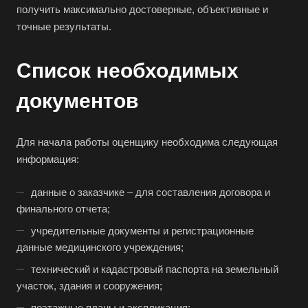
Архангельск
получить максимально достоверные, объективные и
точные результаты.
Асбест
Асино
Список необходимых
Астрахань
Ахтубинск
документов
Ачинск
Аша
Для начала работы оценщику необходима следующая
информация:
Баймак
Балабаново
данные о заказчике – для составления договора и
Балаково
финального отчета;
Балашиха
учредительные документы и регистрационные
данные медицинского учреждения;
Балашов
технический и кадастровый паспорта на земельный
Барабинск
участок, здания и сооружения;
Барнаул
поэтажные планы и экспликация;