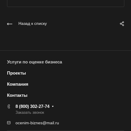
Вольск
Воркута
Воронеж
Назад к списку
Воскресенск
Воткинск
Всеволожск
Выборг
Услуги по оценке бизнеса
Выкса
Проекты
Вязники
Компания
Вязьма
Контакты
Вятские Поляны
Гай
8 (800) 302-27-74
Заказать звонок
Гатчина
ocenim-biznes@mail.ru
Геленджик