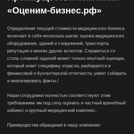
Бирск
«Оценим-бизнес.рф»
Бирюч
Благовещенск
Определение текущей стоимости медицинского бизнеса
Благодарный
включает в себя несколько шагов: оценка медицинского
Богородицк
оборудования, зданий и сооружений, транспорта,
Боготол
репутации и многих других аспектов. Справиться со
столь сложной задачей может только опытный оценщик,
Большой Камень
который знает специфику отрасли, разбирается в
Бор
финансовой и бухгалтерской отчетности, умеет собирать
Борзя
и анализировать факты./
Борисоглебск
Наши сотрудники полностью соответствуют этим
Боровичи
требованиям: им под силу оценить и частный врачебный
Братск
кабинет, и крупный медицинский комплекс.
Бронницы
Преимущества обращения в нашу компанию:
Брянск