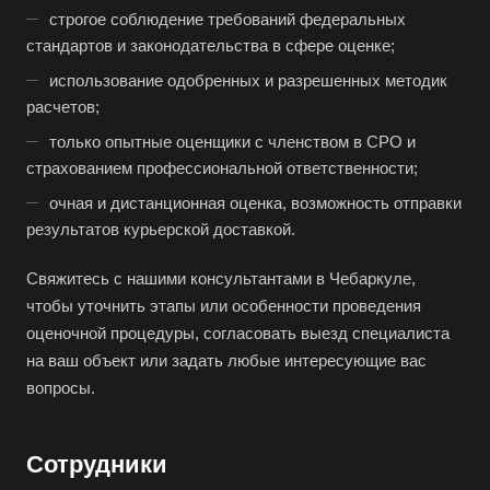
Бугульма
строгое соблюдение требований федеральных
Бугуруслан
стандартов и законодательства в сфере оценке;
Бузулук
использование одобренных и разрешенных методик
расчетов;
Буй
только опытные оценщики с членством в СРО и
Буйнакск
страхованием профессиональной ответственности;
Бутурлиновка
очная и дистанционная оценка, возможность отправки
Валдай
результатов курьерской доставкой.
Валуйки
Свяжитесь с нашими консультантами в Чебаркуле,
Великие Луки
чтобы уточнить этапы или особенности проведения
Великий Новгород
оценочной процедуры, согласовать выезд специалиста
Великий Устюг
на ваш объект или задать любые интересующие вас
вопросы.
Вельск
Верещагино
Сотрудники
Верхний Уфалей