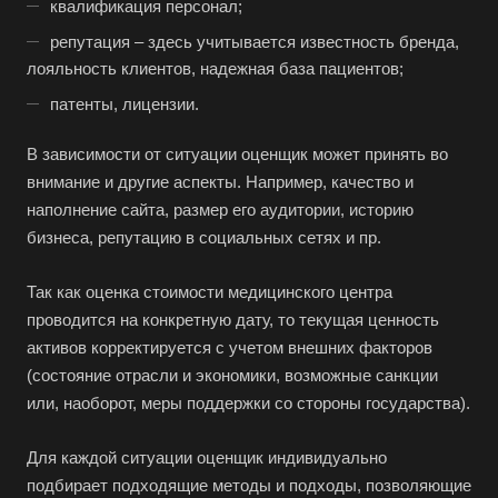
квалификация персонал;
Абакан
репутация – здесь учитывается известность бренда,
Абдулино
лояльность клиентов, надежная база пациентов;
Абинск
патенты, лицензии.
Азов
Аксай
В зависимости от ситуации оценщик может принять во
внимание и другие аспекты. Например, качество и
Алушта
наполнение сайта, размер его аудитории, историю
Альметьевск
бизнеса, репутацию в социальных сетях и пр.
Анапа
Так как оценка стоимости медицинского центра
Ангарск
проводится на конкретную дату, то текущая ценность
Анжеро-Судженск
активов корректируется с учетом внешних факторов
Апатиты
(состояние отрасли и экономики, возможные санкции
Апрелевка
или, наоборот, меры поддержки со стороны государства).
Арамиль
Для каждой ситуации оценщик индивидуально
Арзамас
подбирает подходящие методы и подходы, позволяющие