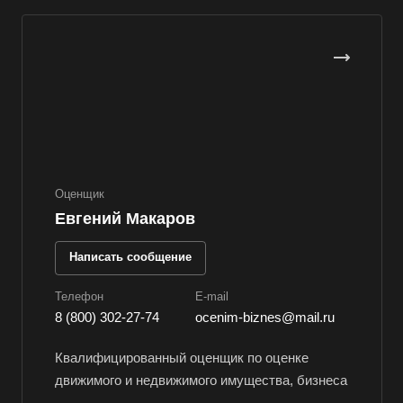
Верхняя Пышма
Верхняя Салда
Видное
Владивосток
Владикавказ
Владимир
Волгоград
Оценщик
Волгодонск
Евгений Макаров
Волжск
Написать сообщение
Волжский
Вологда
Телефон
E-mail
8 (800) 302-27-74
ocenim-biznes@mail.ru
Волоколамск
Волосово
Квалифицированный оценщик по оценке
движимого и недвижимого имущества, бизнеса
Волхов