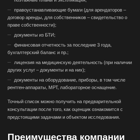
Батайск
правоустанавливающие бумаги (для арендаторов –
Бахчисарай
договор аренды, для собственников – свидетельство о
Белая Калитва
праве собственности);
Белгород
документы из БТИ;
Белебей
финансовая отчетность за последние 3 года,
бухгалтерский баланс и пр.;
Белово
лицензия на медицинскую деятельность (при наличии
Белогорск
других услуг – документы и на них);
Белорецк
документы на оборудование, приборы, в том числе
Белореченск
рентген-аппараты, МРТ, лабораторное оснащение.
Белоярский
Точный список можно получить на предварительной
Бердск
консультации после того, как оценщик ознакомится с
Березники
предстоящими задачами и объектом исследования.
Бийск
Биробиджан
Преимущества компании