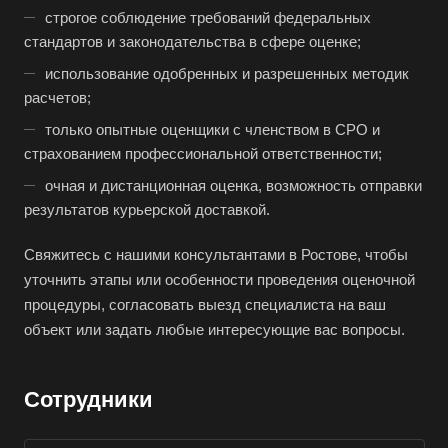
строгое соблюдение требований федеральных
Бугуруслан
стандартов и законодательства в сфере оценке;
Бузулук
использование одобренных и разрешенных методик
Буй
расчетов;
Буйнакск
только опытные оценщики с членством в СРО и
страхованием профессиональной ответственности;
Бутурлиновка
очная и дистанционная оценка, возможность отправки
Валдай
результатов курьерской доставкой.
Валуйки
Великие Луки
Свяжитесь с нашими консультантами в Ростове, чтобы
уточнить этапы или особенности проведения оценочной
Великий Новгород
процедуры, согласовать выезд специалиста на ваш
Великий Устюг
объект или задать любые интересующие вас вопросы.
Вельск
Верещагино
Сотрудники
Верхний Уфалей
Верхняя Пышма