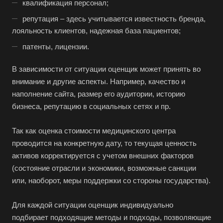
квалификация персонал;
Абдулино
репутация – здесь учитывается известность бренда,
Абинск
лояльность клиентов, надежная база пациентов;
Азов
патенты, лицензии.
Аксай
В зависимости от ситуации оценщик может принять во
Алушта
внимание и другие аспекты. Например, качество и
наполнение сайта, размер его аудитории, историю
Альметьевск
бизнеса, репутацию в социальных сетях и пр.
Анапа
Ангарск
Так как оценка стоимости медицинского центра
Анжеро-Судженск
проводится на конкретную дату, то текущая ценность
активов корректируется с учетом внешних факторов
Апатиты
(состояние отрасли и экономики, возможные санкции
Апрелевка
или, наоборот, меры поддержки со стороны государства).
Арамиль
Для каждой ситуации оценщик индивидуально
Арзамас
подбирает подходящие методы и подходы, позволяющие
Архангельск