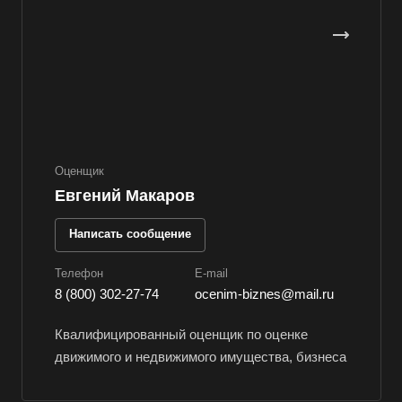
Верхняя Салда
Видное
Владивосток
Владикавказ
Владимир
Волгоград
Оценщик
Евгений Макаров
Волгодонск
Волжск
Написать сообщение
Волжский
Телефон
E-mail
Вологда
8 (800) 302-27-74
ocenim-biznes@mail.ru
Волоколамск
Квалифицированный оценщик по оценке
Волосово
движимого и недвижимого имущества, бизнеса
Волхов
Вольск