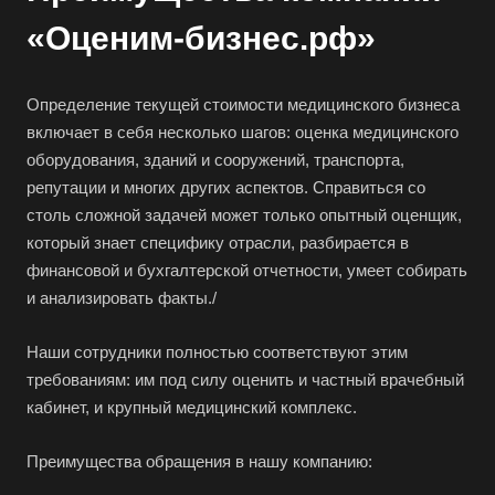
«Оценим-бизнес.рф»
Бирюч
Благовещенск
Благодарный
Определение текущей стоимости медицинского бизнеса
включает в себя несколько шагов: оценка медицинского
Богородицк
оборудования, зданий и сооружений, транспорта,
Боготол
репутации и многих других аспектов. Справиться со
Большой Камень
столь сложной задачей может только опытный оценщик,
который знает специфику отрасли, разбирается в
Бор
финансовой и бухгалтерской отчетности, умеет собирать
Борзя
и анализировать факты./
Борисоглебск
Боровичи
Наши сотрудники полностью соответствуют этим
требованиям: им под силу оценить и частный врачебный
Братск
кабинет, и крупный медицинский комплекс.
Бронницы
Брянск
Преимущества обращения в нашу компанию:
Бугульма