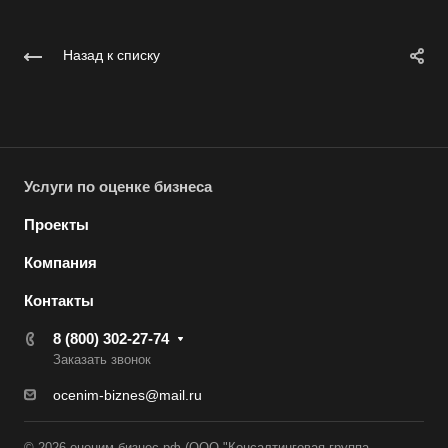
Воркута
Назад к списку
Воронеж
Воскресенск
Воткинск
Всеволожск
Услуги по оценке бизнеса
Выборг
Выкса
Проекты
Вязники
Компания
Вязьма
Контакты
Вятские Поляны
8 (800) 302-27-74
Гай
Заказать звонок
Гатчина
ocenim-biznes@mail.ru
Геленджик
Георгиевск
© 2026 оценим-бизнес.рф (ООО "Консалтинговая группа