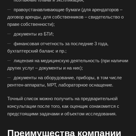
Бахчисарай
правоустанавливающие бумаги (для арендаторов –
договор аренды, для собственников – свидетельство о
Белая Калитва
праве собственности);
Белгород
документы из БТИ;
Белебей
финансовая отчетность за последние 3 года,
Белово
бухгалтерский баланс и пр.;
Белогорск
лицензия на медицинскую деятельность (при наличии
Белорецк
других услуг – документы и на них);
Белореченск
документы на оборудование, приборы, в том числе
рентген-аппараты, МРТ, лабораторное оснащение.
Белоярский
Бердск
Точный список можно получить на предварительной
Березники
консультации после того, как оценщик ознакомится с
предстоящими задачами и объектом исследования.
Бийск
Биробиджан
Преимущества компании
Бирск