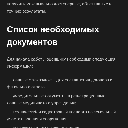
получить максимально достоверные, объективные и
Асбест
точные результаты.
Асино
Астрахань
Список необходимых
Ахтубинск
документов
Ачинск
Аша
Для начала работы оценщику необходима следующая
Баймак
информация:
Балабаново
данные о заказчике – для составления договора и
Балаково
финального отчета;
Балашиха
учредительные документы и регистрационные
Балашов
данные медицинского учреждения;
Барабинск
технический и кадастровый паспорта на земельный
Барнаул
участок, здания и сооружения;
Батайск
поэтажные планы и экспликация;