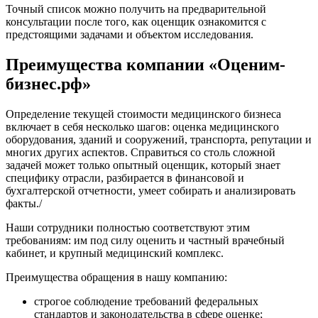
Елизово
Точный список можно получить на предварительной
Енисейск
консультации после того, как оценщик ознакомится с
предстоящими задачами и объектом исследования.
Ермолино
Ессентуки
Преимущества компании «Оценим-
Железногорск
бизнес.рф»
Железногорск-Илимский
Жуковский
Определение текущей стоимости медицинского бизнеса
Заводоуковск
включает в себя несколько шагов: оценка медицинского
Заозерный
оборудования, зданий и сооружений, транспорта, репутации и
Заполярный
многих других аспектов. Справиться со столь сложной
задачей может только опытный оценщик, который знает
Зарайск
специфику отрасли, разбирается в финансовой и
Заречный
бухгалтерской отчетности, умеет собирать и анализировать
Заринск
факты./
Звенигород
Наши сотрудники полностью соответствуют этим
Зеленоград
требованиям: им под силу оценить и частный врачебный
Зеленодольск
кабинет, и крупный медицинский комплекс.
Зея
Преимущества обращения в нашу компанию:
Златоуст
Иваново
строгое соблюдение требований федеральных
стандартов и законодательства в сфере оценке;
Ивантеевка