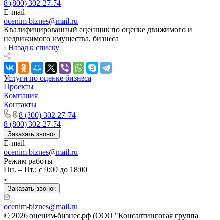
8 (800) 302-27-74
Камышлов
E-mail
Канаш
ocenim-biznes@mail.ru
Кандалакша
Квалифицированный оценщик по оценке движимого и
Канск
недвижимого имущества, бизнеса
Назад к списку
Карачев
Карпинск
Касли
Услуги по оценке бизнеса
Каспийск
Проекты
Кашира
Компания
Контакты
Кемерово
8 (800) 302-27-74
Керчь
8 (800) 302-27-74
Кизляр
Заказать звонок
Кимры
E-mail
Кингисепп
ocenim-biznes@mail.ru
Режим работы
Кинель
Пн. – Пт.: с 9:00 до 18:00
Кинешма
Киржач
Заказать звонок
Кириши
ocenim-biznes@mail.ru
Киров
© 2026 оценим-бизнес.рф (ООО "Консалтинговая группа
Кировск