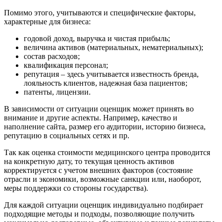
Выборг
Помимо этого, учитываются и специфические факторы,
Выкса
характерные для бизнеса:
Вязники
Вязьма
годовой доход, выручка и чистая прибыль;
величина активов (материальных, нематериальных);
Вятские Поляны
состав расходов;
Гай
квалификация персонал;
Гатчина
репутация – здесь учитывается известность бренда,
Геленджик
лояльность клиентов, надежная база пациентов;
патенты, лицензии.
Георгиевск
Глазов
В зависимости от ситуации оценщик может принять во
Горно-Алтайск
внимание и другие аспекты. Например, качество и
наполнение сайта, размер его аудитории, историю бизнеса,
Городец
репутацию в социальных сетях и пр.
Горячий Ключ
Грозный
Так как оценка стоимости медицинского центра проводится
на конкретную дату, то текущая ценность активов
Губаха
корректируется с учетом внешних факторов (состояние
Губкин
отрасли и экономики, возможные санкции или, наоборот,
Губкинский
меры поддержки со стороны государства).
Гуково
Для каждой ситуации оценщик индивидуально подбирает
Гулькевичи
подходящие методы и подходы, позволяющие получить
Гусев