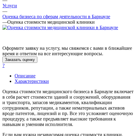
—
Арамиль
Услуги
Арзамас
—
Архангельск
Оценка бизнеса по сферам деятельности в Барнауле
—
Оценка стоимости медицинской клиники
Асбест
Асино
Астрахань
Ахтубинск
Оформите заявку на услугу, мы свяжемся с вами в ближайшее
Ачинск
время и ответим на все интересующие вопросы.
Аша
Заказать оценку
Баймак
?
Балабаново
Описание
Балаково
Характеристики
Балашиха
Оценка стоимости медицинского бизнеса в Барнауле включает
Балашов
в себя расчет стоимости зданий и сооружений, оборудования
Барабинск
и транспорта, запасов медикаментов, квалификации
Барнаул
сотрудников, репутации, а также нематериальных активов
Батайск
вроде патентов, лицензий и пр. Все это усложняет оценочную
процедуру, а также предъявляет высокие требования к
Бахчисарай
навыкам и умениям исполнителя.
Белая Калитва
Белгород
Если вам нужна независимая оценка стоимости клиники,