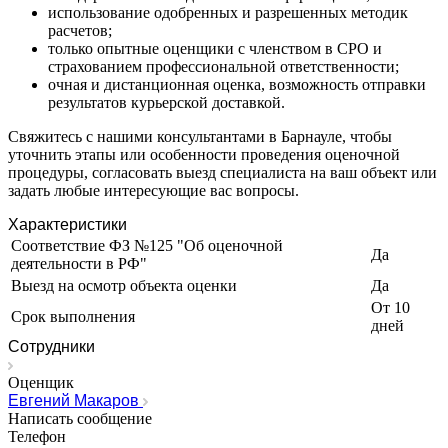
использование одобренных и разрешенных методик
Ижевск
расчетов;
Изобильный
только опытные оценщики с членством в СРО и
Ипатово
страхованием профессиональной ответственности;
очная и дистанционная оценка, возможность отправки
Ирбит
результатов курьерской доставкой.
Иркутск
Искитим
Свяжитесь с нашими консультантами в Барнауле, чтобы
уточнить этапы или особенности проведения оценочной
Истра
процедуры, согласовать выезд специалиста на ваш объект или
Ишим
задать любые интересующие вас вопросы.
Ишимбай
Характеристики
Йошкар-Ола
Соответствие ФЗ №125 "Об оценочной
Казань
Да
деятельности в РФ"
Калининград
Выезд на осмотр объекта оценки
Да
Калуга
От 10
Срок выполнения
Камбарка
дней
Каменка
Сотрудники
Каменск-Уральский
Оценщик
Каменск-Шахтинский
Евгений Макаров
Камень-на-Оби
Написать сообщение
Камышин
Телефон