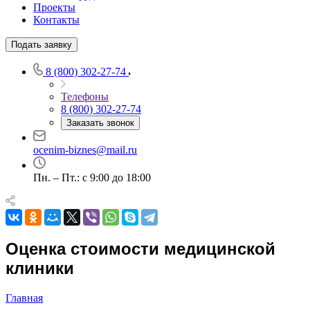
Проекты
Контакты
Выберите ваш город
Подать заявку
8 (800) 302-27-74
Телефоны
8 (800) 302-27-74
Например:
Барнаул
Абакан
Заказать звонок
Абдулино
ocenim-biznes@mail.ru
Абинск
Азов
Пн. – Пт.: с 9:00 до 18:00
Аксай
Алушта
Альметьевск
Анапа
Оценка стоимости медицинской
Ангарск
клиники
Анжеро-Судженск
Апатиты
Апрелевка
Главная