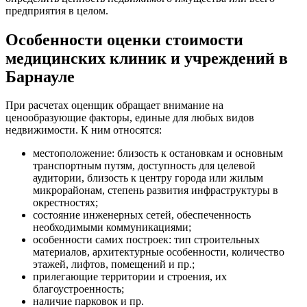
предприятия в целом.
Верхняя Салда
Видное
Особенности оценки стоимости
Владивосток
медицинских клиник и учреждений в
Владикавказ
Барнауле
Владимир
Волгоград
При расчетах оценщик обращает внимание на
Волгодонск
ценообразующие факторы, единые для любых видов
Волжск
недвижимости. К ним относятся:
Волжский
Вологда
местоположение: близость к остановкам и основным
транспортным путям, доступность для целевой
Волоколамск
аудитории, близость к центру города или жилым
Волосово
микрорайонам, степень развития инфраструктуры в
Волхов
окрестностях;
состояние инженерных сетей, обеспеченность
Вольск
необходимыми коммуникациями;
Воркута
особенности самих построек: тип строительных
Воронеж
материалов, архитектурные особенности, количество
Воскресенск
этажей, лифтов, помещений и пр.;
прилегающие территории и строения, их
Воткинск
благоустроенность;
Всеволожск
наличие парковок и пр.