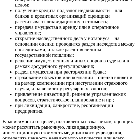
Борисоглебск
целом;
Боровичи
получение кредита под залог недвижимости – для
Братск
банков и кредитных организаций оценщики
рассчитывают ликвидационную стоимость;
Бронницы
передача имущества в аренду или в оперативное
Брянск
управление;
Бугульма
открытие наследственного дела у нотариуса – на
основании оценки проводится раздел наследства между
Бугуруслан
наследниками, а также расчет величины
Бузулук
государственной пошлины;
Буй
решение имущественных и иных споров в суде или в
Буйнакск
рамках досудебного урегулирования;
раздел имущества при расторжении брака;
Бутурлиновка
страхование объектов или компании – оценка влияет и
Валдай
на размер компенсации при наступлении страхового
Валуйки
случая, и на величину регулярных взносов;
привлечение инвестиций, решение управленческих
Великие Луки
вопросов, стратегическое планирование и пр.;
Великий Новгород
при ликвидации, банкротстве, реорганизации
Великий Устюг
предприятия.
Вельск
В зависимости от целей, поставленных заказчиком, оценщик
Верещагино
может рассчитать рыночную, ликвидационную,
Верхний Уфалей
инвестиционную стоимость медицинского учреждения,
Верхняя Пышма
определить ценность недвижимого имущества или всего