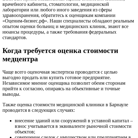
врачебного кабинета, стоматологии, медицинской
Белебей
лаборатории или любого иного заведения из сферы
Белово
здравоохранения, обратитесь к оценщикам компании
Белогорск
«Оценим-бизнес.рф». Наши специалисты обладают реальным
Белорецк
опытом оценки больниц и медицинских клиник, знают все
нюансы процедуры, а также требования федеральных
Белореченск
стандартов.
Белоярский
Бердск
Когда требуется оценка стоимости
Березники
медцентра
Бийск
Биробиджан
Чаще всего оценочная экспертиза проводится с целью
Бирск
выгодно продать или купить готовое предприятие.
Бирюч
Независимое мнение оценщика позволит обеим сторонам
прийти к согласию, опираясь на объективные и точные
Благовещенск
выводы.
Благодарный
Богородицк
Также оценка стоимости медицинской клиники в Барнауле
проводится в следующих случаях:
Боготол
Большой Камень
внесение зданий или сооружений в уставной капитал –
Бор
взнос учитывается в эквиваленте рыночной стоимости
объектов;
Борзя
совершение сделок с имуществом или предприятием в