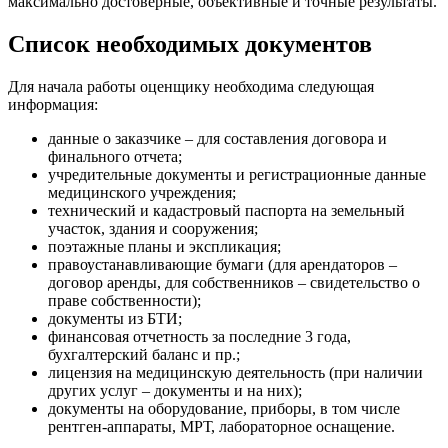
максимально достоверные, объективные и точные результаты.
Гусь-Хрустальный
Список необходимых документов
Дедовск
Дербент
Джанкой
Для начала работы оценщику необходима следующая
информация:
Дзержинск
Дзержинский
данные о заказчике – для составления договора и
Димитровград
финального отчета;
учредительные документы и регистрационные данные
Дмитров
медицинского учреждения;
Долгопрудный
технический и кадастровый паспорта на земельный
Домодедово
участок, здания и сооружения;
поэтажные планы и экспликация;
Донецк
правоустанавливающие бумаги (для арендаторов –
Дубна
договор аренды, для собственников – свидетельство о
Дюртюли
праве собственности);
Евпатория
документы из БТИ;
финансовая отчетность за последние 3 года,
Егорьевск
бухгалтерский баланс и пр.;
Ейск
лицензия на медицинскую деятельность (при наличии
Екатеринбург
других услуг – документы и на них);
Елабуга
документы на оборудование, приборы, в том числе
рентген-аппараты, МРТ, лабораторное оснащение.
Елец