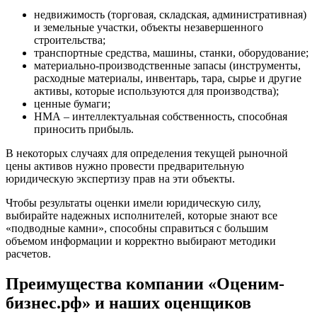
Дубна
недвижимость (торговая, складская, административная)
и земельные участки, объекты незавершенного
Дюртюли
строительства;
Евпатория
транспортные средства, машины, станки, оборудование;
Егорьевск
материально-производственные запасы (инструменты,
расходные материалы, инвентарь, тара, сырье и другие
Ейск
активы, которые используются для производства);
Екатеринбург
ценные бумаги;
Елабуга
НМА – интеллектуальная собственность, способная
Елец
приносить прибыль.
Елизово
В некоторых случаях для определения текущей рыночной
Енисейск
цены активов нужно провести предварительную
Ермолино
юридическую экспертизу прав на эти объекты.
Ессентуки
Чтобы результаты оценки имели юридическую силу,
Железногорск
выбирайте надежных исполнителей, которые знают все
Железногорск-Илимский
«подводные камни», способны справиться с большим
объемом информации и корректно выбирают методики
Жуковский
расчетов.
Заводоуковск
Заозерный
Преимущества компании «Оценим-
Заполярный
бизнес.рф» и наших оценщиков
Зарайск