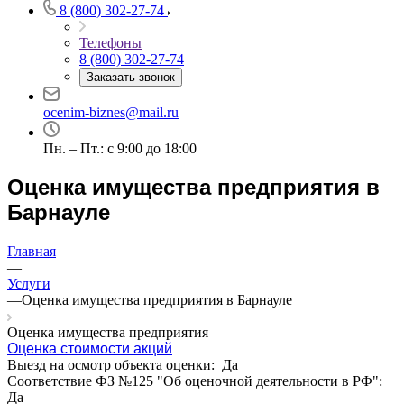
8 (800) 302-27-74
Телефоны
8 (800) 302-27-74
Заказать звонок
ocenim-biznes@mail.ru
Пн. – Пт.: с 9:00 до 18:00
Оценка имущества предприятия в
Барнауле
Выберите ваш город
Главная
—
Услуги
—
Оценка имущества предприятия в Барнауле
Например:
Барнаул
Оценка имущества предприятия
Абакан
Оценка стоимости акций
Абдулино
Выезд на осмотр объекта оценки:
Да
Абинск
Соответствие ФЗ №125 "Об оценочной деятельности в РФ":
Да
Азов