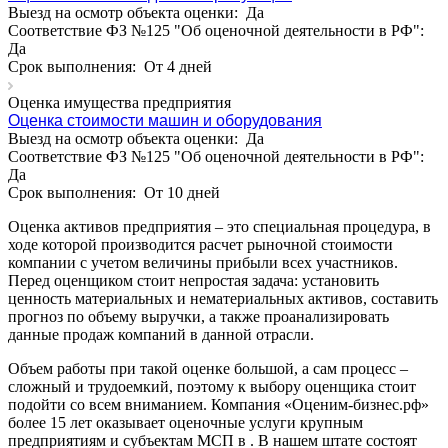
Балаково
Выезд на осмотр объекта оценки:
Да
Балашиха
Соответствие ФЗ №125 "Об оценочной деятельности в РФ":
Да
Балашов
Срок выполнения:
От 4 дней
Барабинск
Барнаул
Оценка имущества предприятия
Оценка стоимости машин и оборудования
Батайск
Выезд на осмотр объекта оценки:
Да
Бахчисарай
Соответствие ФЗ №125 "Об оценочной деятельности в РФ":
Белая Калитва
Да
Белгород
Срок выполнения:
От 10 дней
Белебей
Оценка активов предприятия – это специальная процедура, в
Белово
ходе которой производится расчет рыночной стоимости
Белогорск
компании с учетом величины прибыли всех участников.
Перед оценщиком стоит непростая задача: установить
Белорецк
ценность материальных и нематериальных активов, составить
Белореченск
прогноз по объему выручки, а также проанализировать
Белоярский
данные продаж компаний в данной отрасли.
Бердск
Объем работы при такой оценке большой, а сам процесс –
Березники
сложный и трудоемкий, поэтому к выбору оценщика стоит
Бийск
подойти со всем вниманием. Компания «Оценим-бизнес.рф»
Биробиджан
более 15 лет оказывает оценочные услуги крупным
предприятиям и субъектам МСП в . В нашем штате состоят
Бирск