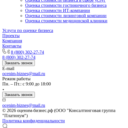
Оценка стоимости бизнеса в сфере услуг
Кизляр
Оценка стоимости гостиничного бизнеса
Кимры
Оценка стоимости ИТ-компании
Оценка стоимости лизинговой компании
Кингисепп
Оценка стоимости медицинской клиники
Кинель
Кинешма
Услуги по оценке бизнеса
Проекты
Киржач
Компания
Кириши
Контакты
Киров
8 (800) 302-27-74
Кировск
8 (800) 302-27-74
Кисловодск
Заказать звонок
E-mail
Клин
ocenim-biznes@mail.ru
Клинцы
Режим работы
Ковров
Пн. – Пт.: с 9:00 до 18:00
Когалым
Кодинск
Заказать звонок
Козельск
ocenim-biznes@mail.ru
Коломна
© 2026 оценим-бизнес.рф (ООО "Консалтинговая группа
Колпашево
"Платинум")
Политика конфиденциальности
Кольчугино
Комсомольск-на-Амуре