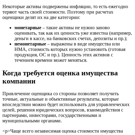
Валдай
Некоторые активы подвержены инфляции, то есть ежегодно
Валуйки
теряют часть своей стоимости. Поэтому при расчетах
Великие Луки
оценщики делят их на две категории:
Великий Новгород
монетарные
– такие активы не нужно заново
Великий Устюг
оценивать, так как их ценность уже известна (например,
Вельск
деньги в кассе, на банковских счетах, депозиты и пр.);
немонетарные
– выражены в виде имущества или
Верещагино
НМА, стоимость которых нужно установить (готовая
Верхний Уфалей
продукция, ОС и пр.). Ценность этих активов с
Верхняя Пышма
течением времени может меняться.
Верхняя Салда
Когда требуется оценка имущества
Видное
Владивосток
компании
Владикавказ
Владимир
Привлечение оценщика со стороны позволяет получить
точные, актуальные и объективные результаты, которые
Волгоград
впоследствии можно будет использовать для управленческих
Волгодонск
целей, решения юридических вопросов, взаимодействия с
Волжск
партнерами, инвесторами, государственными и
Волжский
муниципальными органами.
Вологда
<р>Чаще всего независимая оценка стоимости имущества
Волоколамск