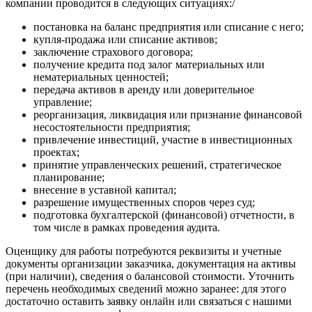
компании проводится в следующих ситуациях:/
Волосово
постановка на баланс предприятия или списание с него;
Волхов
купля-продажа или списание активов;
Вольск
заключение страхового договора;
Воркута
получение кредита под залог материальных или
нематериальных ценностей;
Воронеж
передача активов в аренду или доверительное
Воскресенск
управление;
Воткинск
реорганизация, ликвидация или признание финансовой
Всеволожск
несостоятельности предприятия;
привлечение инвестиций, участие в инвестиционных
Выборг
проектах;
Выкса
принятие управленческих решений, стратегическое
Вязники
планирование;
Вязьма
внесение в уставной капитал;
разрешение имущественных споров через суд;
Вятские Поляны
подготовка бухгалтерской (финансовой) отчетности, в
Гай
том числе в рамках проведения аудита.
Гатчина
Оценщику для работы потребуются реквизиты и учетные
Геленджик
документы организации заказчика, документация на активы
Георгиевск
(при наличии), сведения о балансовой стоимости. Уточнить
Глазов
перечень необходимых сведений можно заранее: для этого
достаточно оставить заявку онлайн или связаться с нашими
Горно-Алтайск