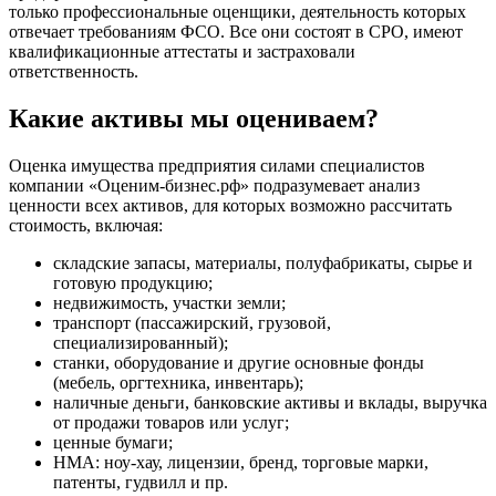
только профессиональные оценщики, деятельность которых
Бирюч
отвечает требованиям ФСО. Все они состоят в СРО, имеют
Благовещенск
квалификационные аттестаты и застраховали
ответственность.
Благодарный
Богородицк
Какие активы мы оцениваем?
Боготол
Большой Камень
Оценка имущества предприятия силами специалистов
Бор
компании «Оценим-бизнес.рф» подразумевает анализ
Борзя
ценности всех активов, для которых возможно рассчитать
Борисоглебск
стоимость, включая:
Боровичи
складские запасы, материалы, полуфабрикаты, сырье и
Братск
готовую продукцию;
Бронницы
недвижимость, участки земли;
транспорт (пассажирский, грузовой,
Брянск
специализированный);
Бугульма
станки, оборудование и другие основные фонды
Бугуруслан
(мебель, оргтехника, инвентарь);
наличные деньги, банковские активы и вклады, выручка
Бузулук
от продажи товаров или услуг;
Буй
ценные бумаги;
Буйнакск
НМА: ноу-хау, лицензии, бренд, торговые марки,
Бутурлиновка
патенты, гудвилл и пр.