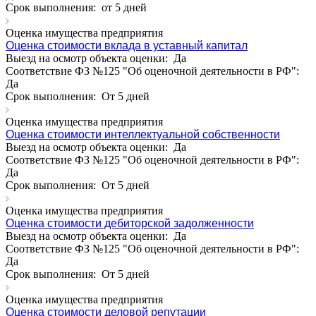
Срок выполнения:
от 5 дней
Аксай
Алушта
Оценка имущества предприятия
Альметьевск
Оценка стоимости вклада в уставный капитал
Выезд на осмотр объекта оценки:
Да
Анапа
Соответствие ФЗ №125 "Об оценочной деятельности в РФ":
Ангарск
Да
Анжеро-Судженск
Срок выполнения:
От 5 дней
Апатиты
Оценка имущества предприятия
Апрелевка
Оценка стоимости интеллектуальной собственности
Арамиль
Выезд на осмотр объекта оценки:
Да
Арзамас
Соответствие ФЗ №125 "Об оценочной деятельности в РФ":
Да
Архангельск
Срок выполнения:
От 5 дней
Асбест
Асино
Оценка имущества предприятия
Оценка стоимости дебиторской задолженности
Астрахань
Выезд на осмотр объекта оценки:
Да
Ахтубинск
Соответствие ФЗ №125 "Об оценочной деятельности в РФ":
Ачинск
Да
Аша
Срок выполнения:
От 5 дней
Баймак
Оценка имущества предприятия
Балабаново
Оценка стоимости деловой репутации