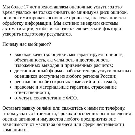
Заречный
Мы более 17 лет предоставляем оценочные услуги: за это
Заринск
время удалось не только снизить до минимума риск ошибок,
Звенигород
но и оптимизировать основные процессы, включая поиск и
обработку информации. Мы активно внедряем системы
Зеленоград
автоматизации, чтобы исключить человеческий фактор и
Зеленодольск
ускорить подготовку результатов.
Зея
Почему нас выбирают?
Златоуст
Иваново
высокое качество оценки: мы гарантируем точность,
Ивантеевка
объективность, актуальность и достоверность
Ижевск
изложенных выводов и приведенных расчетов;
дистанционный формат работы: теперь услуги опытных
Изобильный
оценщиков доступны из любого региона России;
Ипатово
честные цены без скрытых комиссий и платежей;
Ирбит
правовые и материальные гарантии, страхование
ответственности;
Иркутск
отчеты в соответствии с ФСО.
Искитим
Истра
Оставьте заявку онлайн или свяжитесь с нами по телефону,
чтобы узнать о стоимости, сроках и особенностях проведения
Ишим
оценки активов и имущества любого предприятия вне
Ишимбай
зависимости от масштаба бизнеса или сферы деятельности
Йошкар-Ола
компании в .
Казань