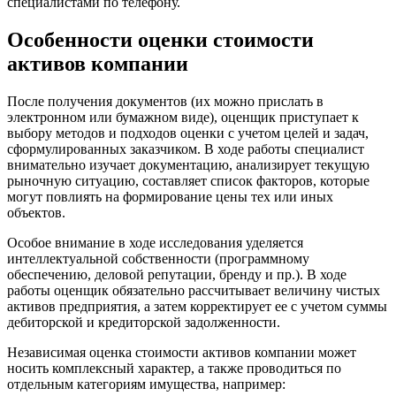
специалистами по телефону.
Городец
Горячий Ключ
Особенности оценки стоимости
Грозный
активов компании
Губаха
Губкин
После получения документов (их можно прислать в
Губкинский
электронном или бумажном виде), оценщик приступает к
Гуково
выбору методов и подходов оценки с учетом целей и задач,
сформулированных заказчиком. В ходе работы специалист
Гулькевичи
внимательно изучает документацию, анализирует текущую
Гусев
рыночную ситуацию, составляет список факторов, которые
Гусь-Хрустальный
могут повлиять на формирование цены тех или иных
Дедовск
объектов.
Дербент
Особое внимание в ходе исследования уделяется
Джанкой
интеллектуальной собственности (программному
Дзержинск
обеспечению, деловой репутации, бренду и пр.). В ходе
работы оценщик обязательно рассчитывает величину чистых
Дзержинский
активов предприятия, а затем корректирует ее с учетом суммы
Димитровград
дебиторской и кредиторской задолженности.
Дмитров
Независимая оценка стоимости активов компании может
Долгопрудный
носить комплексный характер, а также проводиться по
Домодедово
отдельным категориям имущества, например:
Донецк