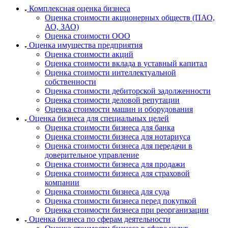
Комплексная оценка бизнеса
Калининград
Оценка стоимости акционерных обществ (ПАО,
Калуга
АО, ЗАО)
Камбарка
Оценка стоимости ООО
Оценка имущества предприятия
Каменка
Оценка стоимости акций
Каменск-Уральский
Оценка стоимости вклада в уставный капитал
Каменск-Шахтинский
Оценка стоимости интеллектуальной
Камень-на-Оби
собственности
Оценка стоимости дебиторской задолженности
Камышин
Оценка стоимости деловой репутации
Камышлов
Оценка стоимости машин и оборудования
Канаш
Оценка бизнеса для специальных целей
Оценка стоимости бизнеса для банка
Кандалакша
Оценка стоимости бизнеса для нотариуса
Канск
Оценка стоимости бизнеса для передачи в
Карачев
доверительное управление
Карпинск
Оценка стоимости бизнеса для продажи
Оценка стоимости бизнеса для страховой
Касли
компании
Каспийск
Оценка стоимости бизнеса для суда
Кашира
Оценка стоимости бизнеса перед покупкой
Кемерово
Оценка стоимости бизнеса при реорганизации
Оценка бизнеса по сферам деятельности
Керчь