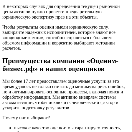
Каменск-Уральский
В некоторых случаях для определения текущей рыночной
Каменск-Шахтинский
цены активов нужно провести предварительную
юридическую экспертизу прав на эти объекты.
Камень-на-Оби
Камышин
Чтобы результаты оценки имели юридическую силу,
Камышлов
выбирайте надежных исполнителей, которые знают все
«подводные камни», способны справиться с большим
Канаш
объемом информации и корректно выбирают методики
Кандалакша
расчетов.
Канск
Карачев
Преимущества компании «Оценим-
Карпинск
бизнес.рф» и наших оценщиков
Касли
Каспийск
Мы более 17 лет предоставляем оценочные услуги: за это
Кашира
время удалось не только снизить до минимума риск ошибок,
но и оптимизировать основные процессы, включая поиск и
Кемерово
обработку информации. Мы активно внедряем системы
Керчь
автоматизации, чтобы исключить человеческий фактор и
Кизляр
ускорить подготовку результатов.
Кимры
Почему нас выбирают?
Кингисепп
Кинель
высокое качество оценки: мы гарантируем точность,