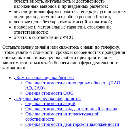
объективность, актуальность и достоверность
Кинешма
изложенных выводов и приведенных расчетов;
Киржач
дистанционный формат работы: теперь услуги опытных
Кириши
оценщиков доступны из любого региона России;
Киров
честные цены без скрытых комиссий и платежей;
правовые и материальные гарантии, страхование
Кировск
ответственности;
Кисловодск
отчеты в соответствии с ФСО.
Клин
Оставьте заявку онлайн или свяжитесь с нами по телефону,
Клинцы
чтобы узнать о стоимости, сроках и особенностях проведения
Ковров
оценки активов и имущества любого предприятия вне
Когалым
зависимости от масштаба бизнеса или сферы деятельности
Кодинск
компании в .
Козельск
Комплексная оценка бизнеса
Коломна
Оценка стоимости акционерных обществ (ПАО,
Колпашево
АО, ЗАО)
Оценка стоимости ООО
Кольчугино
Оценка имущества предприятия
Комсомольск-на-Амуре
Оценка стоимости акций
Конаково
Оценка стоимости вклада в уставный капитал
Оценка стоимости интеллектуальной
Копейск
собственности
Кореновск
Оценка стоимости дебиторской задолженности
Коркино