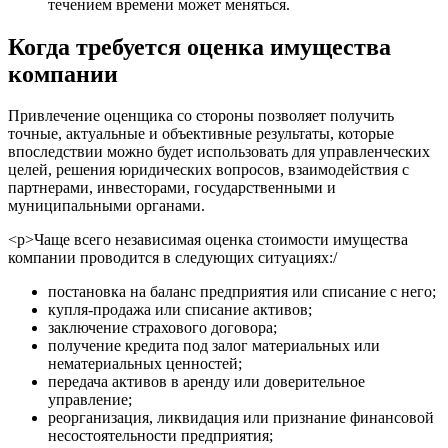
Губкин
течением времени может меняться.
Губкинский
Когда требуется оценка имущества
Гуково
компании
Гулькевичи
Гусев
Привлечение оценщика со стороны позволяет получить
Гусь-Хрустальный
точные, актуальные и объективные результаты, которые
Дедовск
впоследствии можно будет использовать для управленческих
Дербент
целей, решения юридических вопросов, взаимодействия с
Джанкой
партнерами, инвесторами, государственными и
муниципальными органами.
Дзержинск
Дзержинский
<р>Чаще всего независимая оценка стоимости имущества
Димитровград
компании проводится в следующих ситуациях:/
Дмитров
постановка на баланс предприятия или списание с него;
Долгопрудный
купля-продажа или списание активов;
Домодедово
заключение страхового договора;
получение кредита под залог материальных или
Донецк
нематериальных ценностей;
Дубна
передача активов в аренду или доверительное
Дюртюли
управление;
Евпатория
реорганизация, ликвидация или признание финансовой
несостоятельности предприятия;
Егорьевск