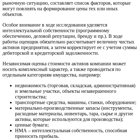
Зеленодольск
рыночную ситуацию, составляет список факторов, которые
Зея
могут повлиять на формирование цены тех или иных
объектов.
Златоуст
Иваново
Особое внимание в ходе исследования уделяется
Ивантеевка
интеллектуальной собственности (программному
обеспечению, деловой репутации, бренду и пр.). В ходе
Ижевск
работы оценщик обязательно рассчитывает величину чистых
Изобильный
активов предприятия, а затем корректирует ее с учетом суммы
Ипатово
дебиторской и кредиторской задолженности.
Ирбит
Независимая оценка стоимости активов компании может
Иркутск
носить комплексный характер, а также проводиться по
Искитим
отдельным категориям имущества, например:
Истра
недвижимость (торговая, складская, административная)
Ишим
и земельные участки, объекты незавершенного
Ишимбай
строительства;
Йошкар-Ола
транспортные средства, машины, станки, оборудование;
материально-производственные запасы (инструменты,
Казань
расходные материалы, инвентарь, тара, сырье и другие
Калининград
активы, которые используются для производства);
Калуга
ценные бумаги;
НМА – интеллектуальная собственность, способная
Камбарка
приносить прибыль.
Каменка