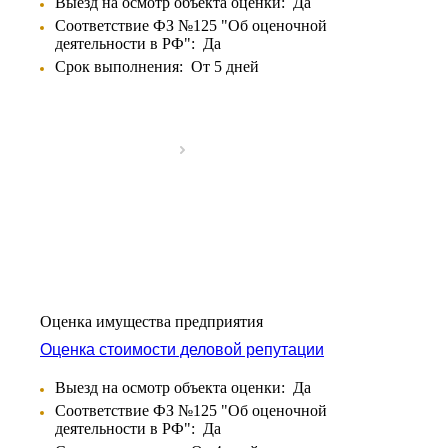
Барнаул
Выезд на осмотр объекта оценки:
Да
Батайск
Соответствие ФЗ №125 "Об оценочной
деятельности в РФ":
Да
Бахчисарай
Срок выполнения:
От 5 дней
Белая Калитва
Белгород
Белебей
Белово
Белогорск
Белорецк
Белореченск
Белоярский
Бердск
Березники
Бийск
Оценка имущества предприятия
Биробиджан
Бирск
Оценка стоимости деловой репутации
Бирюч
Выезд на осмотр объекта оценки:
Да
Благовещенск
Соответствие ФЗ №125 "Об оценочной
Благодарный
деятельности в РФ":
Да
Богородицк