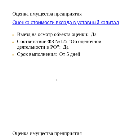
Оценка имущества предприятия
Оценка стоимости вклада в уставный капитал
Выезд на осмотр объекта оценки:
Да
Соответствие ФЗ №125 "Об оценочной
Выберите ваш город
деятельности в РФ":
Да
Срок выполнения:
От 5 дней
Например:
Усть-Лабинск
Абакан
Абдулино
Абинск
Азов
Аксай
Алушта
Альметьевск
Оценка имущества предприятия
Анапа