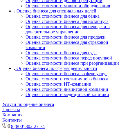
Оценка стоимости деловой репутации
Корсаков
Оценка стоимости машин и оборудования
Оценка бизнеса для специальных целей
Кострома
Оценка стоимости бизнеса для банка
Котельники
Оценка стоимости бизнеса для нотариуса
Котлас
Оценка стоимости бизнеса для передачи в
Красноармейск
доверительное управление
Оценка стоимости бизнеса для продажи
Красногорск
Оценка стоимости бизнеса для страховой
Краснодар
компании
Краснокаменск
Оценка стоимости бизнеса для суда
Оценка стоимости бизнеса перед покупкой
Краснокамск
Оценка стоимости бизнеса при реорганизации
Краснотурьинск
Оценка бизнеса по сферам деятельности
Красноуфимск
Оценка стоимости бизнеса в сфере услуг
Красноярск
Оценка стоимости гостиничного бизнеса
Оценка стоимости ИТ-компании
Красный Кут
Оценка стоимости лизинговой компании
Красный Сулин
Оценка стоимости медицинской клиники
Кропоткин
Услуги по оценке бизнеса
Крымск
Проекты
Кстово
Компания
Кызыл
Контакты
Кыштым
8 (800) 302-27-74