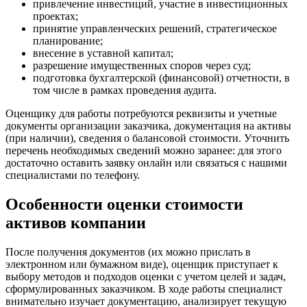
привлечение инвестиций, участие в инвестиционных
Ейск
проектах;
Екатеринбург
принятие управленческих решений, стратегическое
планирование;
Елабуга
внесение в уставной капитал;
Елец
разрешение имущественных споров через суд;
Елизово
подготовка бухгалтерской (финансовой) отчетности, в
Енисейск
том числе в рамках проведения аудита.
Ермолино
Оценщику для работы потребуются реквизиты и учетные
Ессентуки
документы организации заказчика, документация на активы
Железногорск
(при наличии), сведения о балансовой стоимости. Уточнить
перечень необходимых сведений можно заранее: для этого
Железногорск-Илимский
достаточно оставить заявку онлайн или связаться с нашими
Жуковский
специалистами по телефону.
Заводоуковск
Заозерный
Особенности оценки стоимости
Заполярный
активов компании
Зарайск
Заречный
После получения документов (их можно прислать в
Заринск
электронном или бумажном виде), оценщик приступает к
выбору методов и подходов оценки с учетом целей и задач,
Звенигород
сформулированных заказчиком. В ходе работы специалист
Зеленоград
внимательно изучает документацию, анализирует текущую