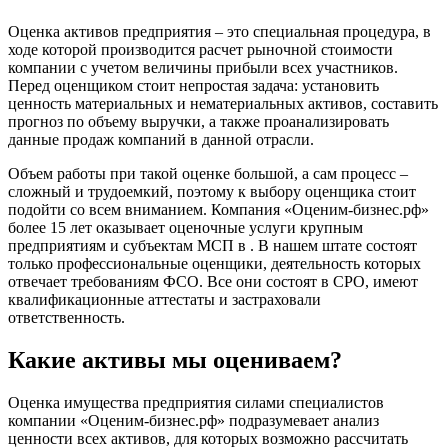
Великий Устюг
Вельск
Оценка активов предприятия – это специальная процедура, в
Верещагино
ходе которой производится расчет рыночной стоимости
компании с учетом величины прибыли всех участников.
Верхний Уфалей
Перед оценщиком стоит непростая задача: установить
Верхняя Пышма
ценность материальных и нематериальных активов, составить
Верхняя Салда
прогноз по объему выручки, а также проанализировать
данные продаж компаний в данной отрасли.
Видное
Владивосток
Объем работы при такой оценке большой, а сам процесс –
Владикавказ
сложный и трудоемкий, поэтому к выбору оценщика стоит
Владимир
подойти со всем вниманием. Компания «Оценим-бизнес.рф»
более 15 лет оказывает оценочные услуги крупным
Волгоград
предприятиям и субъектам МСП в . В нашем штате состоят
Волгодонск
только профессиональные оценщики, деятельность которых
Волжск
отвечает требованиям ФСО. Все они состоят в СРО, имеют
квалификационные аттестаты и застраховали
Волжский
ответственность.
Вологда
Волоколамск
Какие активы мы оцениваем?
Волосово
Волхов
Оценка имущества предприятия силами специалистов
Вольск
компании «Оценим-бизнес.рф» подразумевает анализ
ценности всех активов, для которых возможно рассчитать
Воркута