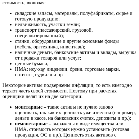
стоимость, включая:
Воронеж
Воскресенск
складские запасы, материалы, полуфабрикаты, сырье и
Воткинск
готовую продукцию;
недвижимость, участки земли;
Всеволожск
транспорт (пассажирский, грузовой,
Выборг
специализированный);
Выкса
станки, оборудование и другие основные фонды
(мебель, оргтехника, инвентарь);
Вязники
наличные деньги, банковские активы и вклады, выручка
Вязьма
от продажи товаров или услуг;
Вятские Поляны
ценные бумаги;
Гай
НМА: ноу-хау, лицензии, бренд, торговые марки,
патенты, гудвилл и пр.
Гатчина
Геленджик
Некоторые активы подвержены инфляции, то есть ежегодно
Георгиевск
теряют часть своей стоимости. Поэтому при расчетах
оценщики делят их на две категории:
Глазов
Горно-Алтайск
монетарные
– такие активы не нужно заново
Городец
оценивать, так как их ценность уже известна (например,
деньги в кассе, на банковских счетах, депозиты и пр.);
Горячий Ключ
немонетарные
– выражены в виде имущества или
Грозный
НМА, стоимость которых нужно установить (готовая
Губаха
продукция, ОС и пр.). Ценность этих активов с