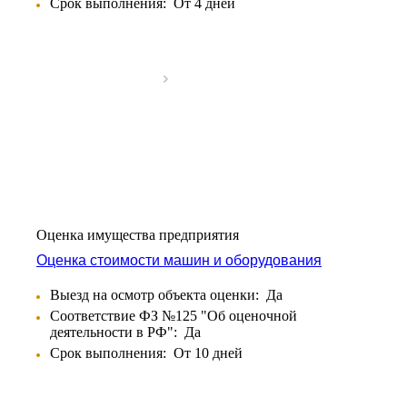
Срок выполнения:
От 4 дней
Боготол
Большой Камень
Бор
Борзя
Борисоглебск
Боровичи
Братск
Бронницы
Брянск
Бугульма
Бугуруслан
Оценка имущества предприятия
Бузулук
Оценка стоимости машин и оборудования
Буй
Буйнакск
Выезд на осмотр объекта оценки:
Да
Бутурлиновка
Соответствие ФЗ №125 "Об оценочной
Валдай
деятельности в РФ":
Да
Валуйки
Срок выполнения:
От 10 дней
Великие Луки
Великий Новгород