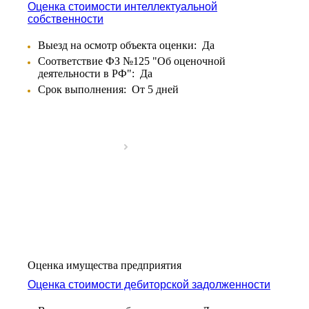
Оценка стоимости интеллектуальной
Ангарск
собственности
Анжеро-Судженск
Апатиты
Выезд на осмотр объекта оценки:
Да
Апрелевка
Соответствие ФЗ №125 "Об оценочной
Арамиль
деятельности в РФ":
Да
Арзамас
Срок выполнения:
От 5 дней
Архангельск
Асбест
Асино
Астрахань
Ахтубинск
Ачинск
Аша
Баймак
Балабаново
Балаково
Балашиха
Оценка имущества предприятия
Балашов
Оценка стоимости дебиторской задолженности
Барабинск