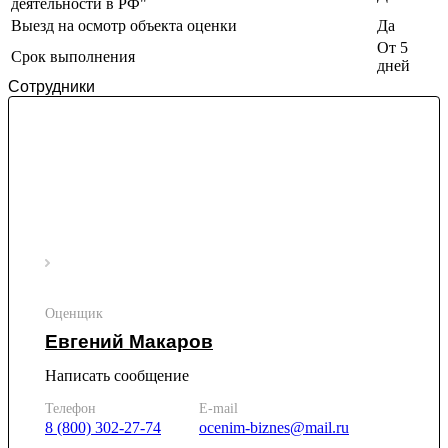
деятельности в РФ"
Ижевск
Выезд на осмотр объекта оценки
Да
Изобильный
От 5
Срок выполнения
Ипатово
дней
Ирбит
Сотрудники
Иркутск
Искитим
Истра
Ишим
Ишимбай
Йошкар-Ола
Казань
Калининград
Калуга
Камбарка
Оценщик
Каменка
Евгений Макаров
Каменск-Уральский
Написать сообщение
Каменск-Шахтинский
Камень-на-Оби
Телефон
E-mail
Камышин
8 (800) 302-27-74
ocenim-biznes@mail.ru