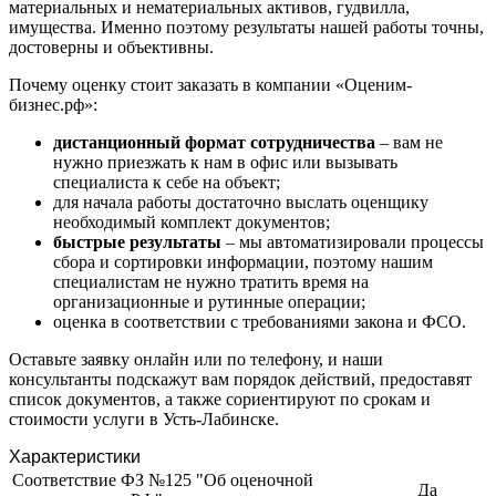
Елизово
материальных и нематериальных активов, гудвилла,
Енисейск
имущества. Именно поэтому результаты нашей работы точны,
достоверны и объективны.
Ермолино
Ессентуки
Почему оценку стоит заказать в компании «Оценим-
Железногорск
бизнес.рф»:
Железногорск-Илимский
дистанционный формат сотрудничества
– вам не
Жуковский
нужно приезжать к нам в офис или вызывать
Заводоуковск
специалиста к себе на объект;
для начала работы достаточно выслать оценщику
Заозерный
необходимый комплект документов;
Заполярный
быстрые результаты
– мы автоматизировали процессы
Зарайск
сбора и сортировки информации, поэтому нашим
Заречный
специалистам не нужно тратить время на
организационные и рутинные операции;
Заринск
оценка в соответствии с требованиями закона и ФСО.
Звенигород
Зеленоград
Оставьте заявку онлайн или по телефону, и наши
консультанты подскажут вам порядок действий, предоставят
Зеленодольск
список документов, а также сориентируют по срокам и
Зея
стоимости услуги в Усть-Лабинске.
Златоуст
Характеристики
Иваново
Соответствие ФЗ №125 "Об оценочной
Ивантеевка
Да