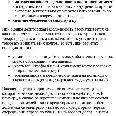
платежеспособность должников в настоящей момент
Выкса
и в перспективе
– из-за внешних и внутренних причин
некоторые дебиторы могут оказаться банкротами, либо
Вязники
неспособными вовремя погасить долги;
Вязьма
наличие обеспечения (залога) и пр.
Вятские Поляны
При оценке дебиторская задолженность рассматривается не
Гай
как самостоятельный актив (его нельзя рассматривать как
Гатчина
товар, продавать и пр.), а как возможность уступить права
Геленджик
требовать возврата этих долгов. То есть, при расчетах
Георгиевск
оценщик должен:
Глазов
установить величину финансовых обязательств с учетом
Горно-Алтайск
сроков образования и погашения;
Городец
учесть все штрафы и пени, если имело место просрочка
возврата денежных средств;
Горячий Ключ
проанализировать юридические права на возникшую
Грозный
задолженность (они подтверждаются документально).
Губаха
Наконец, оценщик принимает во внимание ситуацию, в
Губкин
которой возникла необходимость оценки «дебиторки». К
Губкинский
примеру, в случае банкротства компании возникает особый
Гуково
порядок взаимодействия с кредиторами: по закону дебиторы-
Гулькевичи
должники сначала рассчитываются с кредиторами первой
очереди (они вправе получить 100% возврат долга), а затем
Гусев