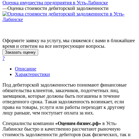
Оценка имущества предприятия в Усть-Лабинске
Арзамас
—
Оценка стоимости дебиторской задолженности
Архангельск
Асбест
Асино
Астрахань
Оформите заявку на услугу, мы свяжемся с вами в ближайшее
Ахтубинск
время и ответим на все интересующие вопросы.
Ачинск
Заказать оценку
Аша
?
Баймак
Описание
Балабаново
Характеристики
Балаково
Под дебиторской задолженностью понимают финансовые
Балашиха
обязательства клиентов, заказчиков, подотчетных лиц,
Балашов
заемщиков, которые должны быть погашены в течение
Барабинск
отведенного срока. Такая задолженность возникает, если
Барнаул
права на товары, услуги или работы переходят к другому
лицу раньше, чем поступает оплата за них.
Батайск
Бахчисарай
Специалисты компании
«Оценим-бизнес.рф»
в Усть-
Белая Калитва
Лабинске быстро и качественно рассчитают рыночную
стоимость задолженности дебиторов (как физических, так и
Белгород