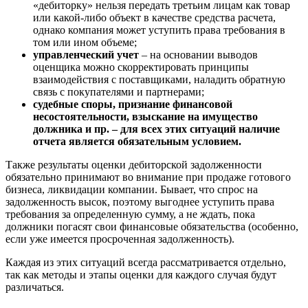
«дебиторку» нельзя передать третьим лицам как товар
Боровичи
или какой-либо объект в качестве средства расчета,
однако компания может уступить права требования в
Братск
том или ином объеме;
Бронницы
управленческий учет
– на основании выводов
Брянск
оценщика можно скорректировать принципы
Бугульма
взаимодействия с поставщиками, наладить обратную
связь с покупателями и партнерами;
Бугуруслан
судебные споры, признание финансовой
Бузулук
несостоятельности, взыскание на имущество
Буй
должника и пр. – для всех этих ситуаций наличие
отчета является обязательным условием.
Буйнакск
Бутурлиновка
Также результаты оценки дебиторской задолженности
Валдай
обязательно принимают во внимание при продаже готового
бизнеса, ликвидации компании. Бывает, что спрос на
Валуйки
задолженность высок, поэтому выгоднее уступить права
Великие Луки
требования за определенную сумму, а не ждать, пока
Великий Новгород
должники погасят свои финансовые обязательства (особенно,
Великий Устюг
если уже имеется просроченная задолженность).
Вельск
Каждая из этих ситуаций всегда рассматривается отдельно,
Верещагино
так как методы и этапы оценки для каждого случая будут
Верхний Уфалей
различаться.
Верхняя Пышма