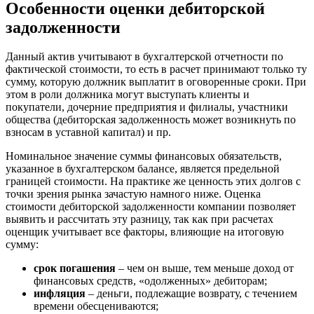
Особенности оценки дебиторской
Верхняя Салда
задолженности
Видное
Владивосток
Владикавказ
Данный актив учитывают в бухгалтерской отчетности по
фактической стоимости, то есть в расчет принимают только ту
Владимир
сумму, которую должник выплатит в оговоренные сроки. При
Волгоград
этом в роли должника могут выступать клиенты и
Волгодонск
покупатели, дочерние предприятия и филиалы, участники
общества (дебиторская задолженность может возникнуть по
Волжск
взносам в уставной капитал) и пр.
Волжский
Вологда
Номинальное значение суммы финансовых обязательств,
указанное в бухгалтерском балансе, является предельной
Волоколамск
границей стоимости. На практике же ценность этих долгов с
Волосово
точки зрения рынка зачастую намного ниже. Оценка
Волхов
стоимости дебиторской задолженности компании позволяет
Вольск
выявить и рассчитать эту разницу, так как при расчетах
оценщик учитывает все факторы, влияющие на итоговую
Воркута
сумму:
Воронеж
Воскресенск
срок погашения
– чем он выше, тем меньше доход от
финансовых средств, «одолженных» дебиторам;
Воткинск
инфляция
– деньги, подлежащие возврату, с течением
Всеволожск
времени обесцениваются;
Выборг