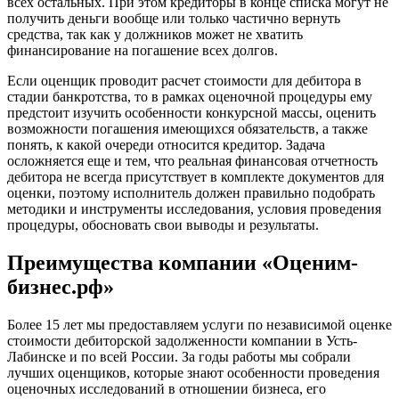
всех остальных. При этом кредиторы в конце списка могут не
Гусь-Хрустальный
получить деньги вообще или только частично вернуть
Дедовск
средства, так как у должников может не хватить
финансирование на погашение всех долгов.
Дербент
Джанкой
Если оценщик проводит расчет стоимости для дебитора в
Дзержинск
стадии банкротства, то в рамках оценочной процедуры ему
предстоит изучить особенности конкурсной массы, оценить
Дзержинский
возможности погашения имеющихся обязательств, а также
Димитровград
понять, к какой очереди относится кредитор. Задача
Дмитров
осложняется еще и тем, что реальная финансовая отчетность
Долгопрудный
дебитора не всегда присутствует в комплекте документов для
оценки, поэтому исполнитель должен правильно подобрать
Домодедово
методики и инструменты исследования, условия проведения
Донецк
процедуры, обосновать свои выводы и результаты.
Дубна
Дюртюли
Преимущества компании «Оценим-
Евпатория
бизнес.рф»
Егорьевск
Ейск
Более 15 лет мы предоставляем услуги по независимой оценке
Екатеринбург
стоимости дебиторской задолженности компании в Усть-
Лабинске и по всей России. За годы работы мы собрали
Елабуга
лучших оценщиков, которые знают особенности проведения
Елец
оценочных исследований в отношении бизнеса, его