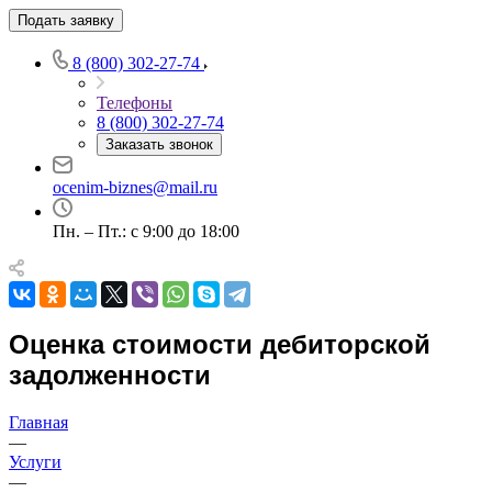
Подать заявку
Выберите ваш город
8 (800) 302-27-74
Телефоны
8 (800) 302-27-74
Заказать звонок
Например:
Усть-Лабинск
Абакан
ocenim-biznes@mail.ru
Абдулино
Пн. – Пт.: с 9:00 до 18:00
Абинск
Азов
Аксай
Алушта
Оценка стоимости дебиторской
Альметьевск
Анапа
задолженности
Ангарск
Анжеро-Судженск
Главная
Апатиты
—
Услуги
Апрелевка
—
Арамиль