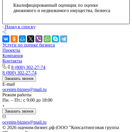
Камышлов
Квалифицированный оценщик по оценке
Канаш
движимого и недвижимого имущества, бизнеса
Кандалакша
Канск
Назад к списку
Карачев
Карпинск
Касли
Услуги по оценке бизнеса
Каспийск
Проекты
Кашира
Компания
Контакты
Кемерово
8 (800) 302-27-74
Керчь
8 (800) 302-27-74
Кизляр
Заказать звонок
Кимры
E-mail
Кингисепп
ocenim-biznes@mail.ru
Режим работы
Кинель
Пн. – Пт.: с 9:00 до 18:00
Кинешма
Киржач
Заказать звонок
Кириши
ocenim-biznes@mail.ru
Киров
© 2026 оценим-бизнес.рф (ООО "Консалтинговая группа
Кировск