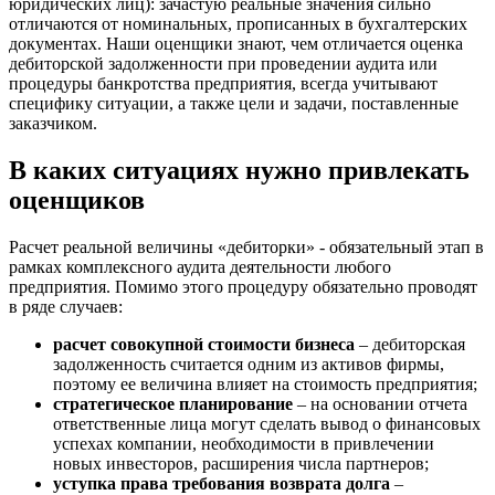
юридических лиц): зачастую реальные значения сильно
Белебей
отличаются от номинальных, прописанных в бухгалтерских
Белово
документах. Наши оценщики знают, чем отличается оценка
Белогорск
дебиторской задолженности при проведении аудита или
процедуры банкротства предприятия, всегда учитывают
Белорецк
специфику ситуации, а также цели и задачи, поставленные
Белореченск
заказчиком.
Белоярский
Бердск
В каких ситуациях нужно привлекать
Березники
оценщиков
Бийск
Биробиджан
Расчет реальной величины «дебиторки» - обязательный этап в
Бирск
рамках комплексного аудита деятельности любого
предприятия. Помимо этого процедуру обязательно проводят
Бирюч
в ряде случаев:
Благовещенск
Благодарный
расчет совокупной стоимости бизнеса
– дебиторская
задолженность считается одним из активов фирмы,
Богородицк
поэтому ее величина влияет на стоимость предприятия;
Боготол
стратегическое планирование
– на основании отчета
Большой Камень
ответственные лица могут сделать вывод о финансовых
успехах компании, необходимости в привлечении
Бор
новых инвесторов, расширения числа партнеров;
Борзя
уступка права требования возврата долга
–
Борисоглебск