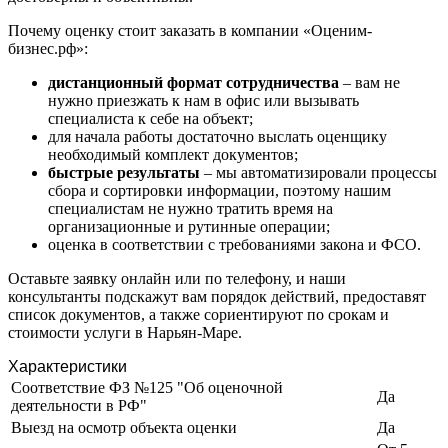
Заводоуковск
Почему оценку стоит заказать в компании «Оценим-
Заозерный
бизнес.рф»:
Заполярный
дистанционный формат сотрудничества
– вам не
Зарайск
нужно приезжать к нам в офис или вызывать
Заречный
специалиста к себе на объект;
Заринск
для начала работы достаточно выслать оценщику
Звенигород
необходимый комплект документов;
быстрые результаты
– мы автоматизировали процессы
Зеленоград
сбора и сортировки информации, поэтому нашим
Зеленодольск
специалистам не нужно тратить время на
Зея
организационные и рутинные операции;
Златоуст
оценка в соответствии с требованиями закона и ФСО.
Иваново
Оставьте заявку онлайн или по телефону, и наши
Ивантеевка
консультанты подскажут вам порядок действий, предоставят
Ижевск
список документов, а также сориентируют по срокам и
стоимости услуги в Нарьян-Маре.
Изобильный
Ипатово
Характеристики
Ирбит
Соответствие ФЗ №125 "Об оценочной
Да
Иркутск
деятельности в РФ"
Выезд на осмотр объекта оценки
Да
Искитим