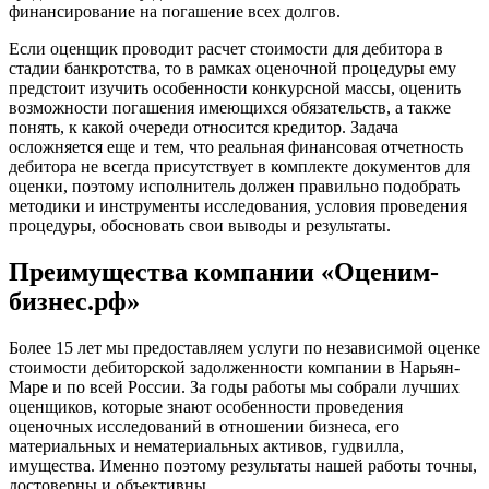
Димитровград
финансирование на погашение всех долгов.
Дмитров
Если оценщик проводит расчет стоимости для дебитора в
Долгопрудный
стадии банкротства, то в рамках оценочной процедуры ему
Домодедово
предстоит изучить особенности конкурсной массы, оценить
Донецк
возможности погашения имеющихся обязательств, а также
понять, к какой очереди относится кредитор. Задача
Дубна
осложняется еще и тем, что реальная финансовая отчетность
Дюртюли
дебитора не всегда присутствует в комплекте документов для
Евпатория
оценки, поэтому исполнитель должен правильно подобрать
Егорьевск
методики и инструменты исследования, условия проведения
процедуры, обосновать свои выводы и результаты.
Ейск
Екатеринбург
Преимущества компании «Оценим-
Елабуга
бизнес.рф»
Елец
Елизово
Более 15 лет мы предоставляем услуги по независимой оценке
Енисейск
стоимости дебиторской задолженности компании в Нарьян-
Ермолино
Маре и по всей России. За годы работы мы собрали лучших
Ессентуки
оценщиков, которые знают особенности проведения
оценочных исследований в отношении бизнеса, его
Железногорск
материальных и нематериальных активов, гудвилла,
Железногорск-Илимский
имущества. Именно поэтому результаты нашей работы точны,
Жуковский
достоверны и объективны.