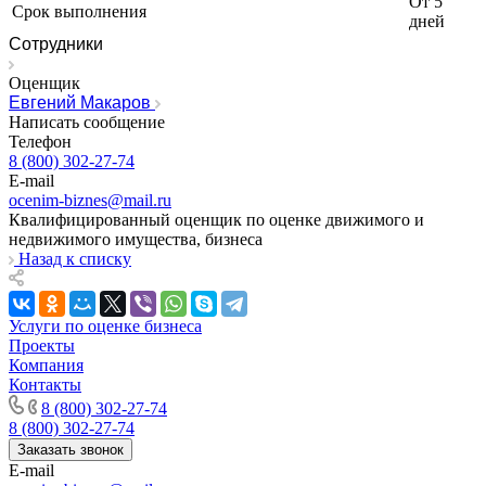
От 5
Истра
Срок выполнения
дней
Ишим
Сотрудники
Ишимбай
Йошкар-Ола
Оценщик
Евгений Макаров
Казань
Написать сообщение
Калининград
Телефон
Калуга
8 (800) 302-27-74
Камбарка
E-mail
ocenim-biznes@mail.ru
Каменка
Квалифицированный оценщик по оценке движимого и
Каменск-Уральский
недвижимого имущества, бизнеса
Каменск-Шахтинский
Назад к списку
Камень-на-Оби
Камышин
Услуги по оценке бизнеса
Камышлов
Проекты
Канаш
Компания
Кандалакша
Контакты
Канск
8 (800) 302-27-74
Карачев
8 (800) 302-27-74
Заказать звонок
Карпинск
E-mail
Касли