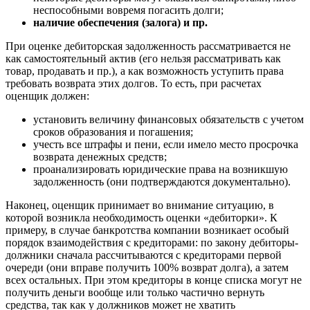
Геленджик
неспособными вовремя погасить долги;
наличие обеспечения (залога) и пр.
Георгиевск
Глазов
При оценке дебиторская задолженность рассматривается не
Горно-Алтайск
как самостоятельный актив (его нельзя рассматривать как
товар, продавать и пр.), а как возможность уступить права
Городец
требовать возврата этих долгов. То есть, при расчетах
Горячий Ключ
оценщик должен:
Грозный
установить величину финансовых обязательств с учетом
Губаха
сроков образования и погашения;
Губкин
учесть все штрафы и пени, если имело место просрочка
Губкинский
возврата денежных средств;
Гуково
проанализировать юридические права на возникшую
задолженность (они подтверждаются документально).
Гулькевичи
Гусев
Наконец, оценщик принимает во внимание ситуацию, в
Гусь-Хрустальный
которой возникла необходимость оценки «дебиторки». К
примеру, в случае банкротства компании возникает особый
Дедовск
порядок взаимодействия с кредиторами: по закону дебиторы-
Дербент
должники сначала рассчитываются с кредиторами первой
Джанкой
очереди (они вправе получить 100% возврат долга), а затем
Дзержинск
всех остальных. При этом кредиторы в конце списка могут не
получить деньги вообще или только частично вернуть
Дзержинский
средства, так как у должников может не хватить