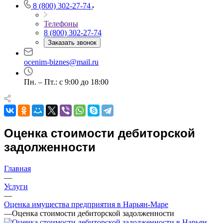
8 (800) 302-27-74
Например:
Нарьян-Мар
Абакан
Абдулино
Телефоны
8 (800) 302-27-74
Абинск
Заказать звонок
Азов
Аксай
ocenim-biznes@mail.ru
Алушта
Альметьевск
Пн. – Пт.: с 9:00 до 18:00
Анапа
Ангарск
Анжеро-Судженск
Апатиты
Оценка стоимости дебиторской
Апрелевка
задолженности
Арамиль
Арзамас
Главная
Архангельск
—
Асбест
Услуги
Асино
—
Оценка имущества предприятия в Нарьян-Маре
Астрахань
—
Оценка стоимости дебиторской задолженности
Ахтубинск