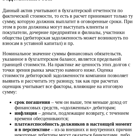
Волгодонск
Волжск
Данный актив учитывают в бухгалтерской отчетности по
Волжский
фактической стоимости, то есть в расчет принимают только ту
Вологда
сумму, которую должник выплатит в оговоренные сроки. При
этом в роли должника могут выступать клиенты и
Волоколамск
покупатели, дочерние предприятия и филиалы, участники
Волосово
общества (дебиторская задолженность может возникнуть по
Волхов
взносам в уставной капитал) и пр.
Вольск
Номинальное значение суммы финансовых обязательств,
Воркута
указанное в бухгалтерском балансе, является предельной
Воронеж
границей стоимости. На практике же ценность этих долгов с
точки зрения рынка зачастую намного ниже. Оценка
Воскресенск
стоимости дебиторской задолженности компании позволяет
Воткинск
выявить и рассчитать эту разницу, так как при расчетах
Всеволожск
оценщик учитывает все факторы, влияющие на итоговую
Выборг
сумму:
Выкса
срок погашения
– чем он выше, тем меньше доход от
Вязники
финансовых средств, «одолженных» дебиторам;
Вязьма
инфляция
– деньги, подлежащие возврату, с течением
времени обесцениваются;
Вятские Поляны
платежеспособность должников в настоящей момент
Гай
и в перспективе
– из-за внешних и внутренних причин
Гатчина
некоторые дебиторы могут оказаться банкротами, либо