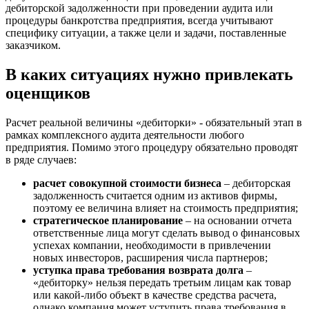
дебиторской задолженности при проведении аудита или
Березники
процедуры банкротства предприятия, всегда учитывают
Бийск
специфику ситуации, а также цели и задачи, поставленные
заказчиком.
Биробиджан
Бирск
В каких ситуациях нужно привлекать
Бирюч
оценщиков
Благовещенск
Благодарный
Расчет реальной величины «дебиторки» - обязательный этап в
Богородицк
рамках комплексного аудита деятельности любого
Боготол
предприятия. Помимо этого процедуру обязательно проводят
Большой Камень
в ряде случаев:
Бор
расчет совокупной стоимости бизнеса
– дебиторская
Борзя
задолженность считается одним из активов фирмы,
Борисоглебск
поэтому ее величина влияет на стоимость предприятия;
стратегическое планирование
– на основании отчета
Боровичи
ответственные лица могут сделать вывод о финансовых
Братск
успехах компании, необходимости в привлечении
Бронницы
новых инвесторов, расширения числа партнеров;
уступка права требования возврата долга
–
Брянск
«дебиторку» нельзя передать третьим лицам как товар
Бугульма
или какой-либо объект в качестве средства расчета,
Бугуруслан
однако компания может уступить права требования в