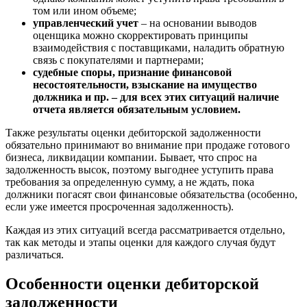
Бузулук
том или ином объеме;
управленческий учет
– на основании выводов
Буй
оценщика можно скорректировать принципы
Буйнакск
взаимодействия с поставщиками, наладить обратную
Бутурлиновка
связь с покупателями и партнерами;
Валдай
судебные споры, признание финансовой
несостоятельности, взыскание на имущество
Валуйки
должника и пр. – для всех этих ситуаций наличие
Великие Луки
отчета является обязательным условием.
Великий Новгород
Также результаты оценки дебиторской задолженности
Великий Устюг
обязательно принимают во внимание при продаже готового
Вельск
бизнеса, ликвидации компании. Бывает, что спрос на
Верещагино
задолженность высок, поэтому выгоднее уступить права
требования за определенную сумму, а не ждать, пока
Верхний Уфалей
должники погасят свои финансовые обязательства (особенно,
Верхняя Пышма
если уже имеется просроченная задолженность).
Верхняя Салда
Видное
Каждая из этих ситуаций всегда рассматривается отдельно,
так как методы и этапы оценки для каждого случая будут
Владивосток
различаться.
Владикавказ
Владимир
Особенности оценки дебиторской
Волгоград
задолженности