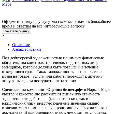
Ачинск
Аша
Баймак
Балабаново
Оформите заявку на услугу, мы свяжемся с вами в ближайшее
время и ответим на все интересующие вопросы.
Балаково
Заказать оценку
Балашиха
?
Балашов
Барабинск
Описание
Характеристики
Барнаул
Батайск
Под дебиторской задолженностью понимают финансовые
Бахчисарай
обязательства клиентов, заказчиков, подотчетных лиц,
заемщиков, которые должны быть погашены в течение
Белая Калитва
отведенного срока. Такая задолженность возникает, если
Белгород
права на товары, услуги или работы переходят к другому
Белебей
лицу раньше, чем поступает оплата за них.
Белово
Специалисты компании
«Оценим-бизнес.рф»
в Нарьян-Маре
Белогорск
быстро и качественно рассчитают рыночную стоимость
Белорецк
задолженности дебиторов (как физических, так и
Белореченск
юридических лиц): зачастую реальные значения сильно
отличаются от номинальных, прописанных в бухгалтерских
Белоярский
документах. Наши оценщики знают, чем отличается оценка
Бердск