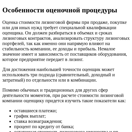
Владимир
Особенности оценочной процедуры
Волгоград
Волгодонск
Волжск
Оценка стоимости лизинговой фирмы при продаже, покупке
или для иных нужд требует специальной квалификации
Волжский
оценщика. Он должен разбираться в объемах и сроках
Вологда
лизинговых контрактов, анализировать структуру лизинговых
Волоколамск
портфелей, так как именно они напрямую влияют на
стабильность компании, ее доходы и прибыль. Немалое
Волосово
значение имеет и зависимость от поставщиков оборудования,
Волхов
которое предприятие передает в лизинг.
Вольск
Для достижения наибольшей точности оценщик может
Воркута
использовать три подхода (сравнительный, доходный и
Воронеж
затратный) по отдельности или в комбинации.
Воскресенск
Воткинск
Помимо обычных и традиционных для других сфер
деятельности моментов, при расчете стоимости лизинговой
Всеволожск
компании оценщику придется изучить такие показатели как:
Выборг
Выкса
оставшиеся платежи;
график выплат;
Вязники
ставка вознаграждения;
Вязьма
процент по кредиту от банка;
Вятские Поляны
остаточная стоимость лизингового имущества и пр.