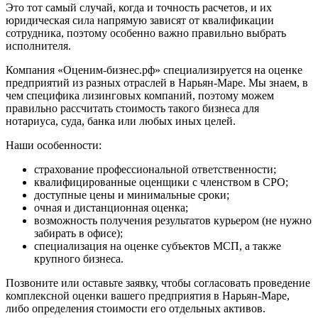
Это тот самый случай, когда и точность расчетов, и их
Железногорск-Илимский
юридическая сила напрямую зависят от квалификации
Жуковский
сотрудника, поэтому особенно важно правильно выбрать
исполнителя.
Заводоуковск
Заозерный
Компания «Оценим-бизнес.рф» специализируется на оценке
Заполярный
предприятий из разных отраслей в Нарьян-Маре. Мы знаем, в
чем специфика лизинговых компаний, поэтому можем
Зарайск
правильно рассчитать стоимость такого бизнеса для
Заречный
нотариуса, суда, банка или любых иных целей.
Заринск
Звенигород
Наши особенности:
Зеленоград
страхование профессиональной ответственности;
Зеленодольск
квалифицированные оценщики с членством в СРО;
Зея
доступные цены и минимальные сроки;
очная и дистанционная оценка;
Златоуст
возможность получения результатов курьером (не нужно
Иваново
забирать в офисе);
Ивантеевка
специализация на оценке субъектов МСП, а также
крупного бизнеса.
Ижевск
Изобильный
Позвоните или оставьте заявку, чтобы согласовать проведение
Ипатово
комплексной оценки вашего предприятия в Нарьян-Маре,
Ирбит
либо определения стоимости его отдельных активов.