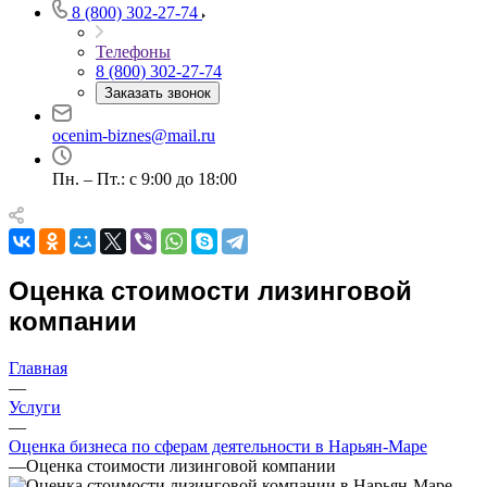
8 (800) 302-27-74
Телефоны
Например:
8 (800) 302-27-74
Нарьян-Мар
Абакан
Заказать звонок
Абдулино
Абинск
ocenim-biznes@mail.ru
Азов
Пн. – Пт.: с 9:00 до 18:00
Аксай
Алушта
Альметьевск
Анапа
Ангарск
Оценка стоимости лизинговой
Анжеро-Судженск
компании
Апатиты
Апрелевка
Главная
Арамиль
—
Арзамас
Услуги
—
Архангельск
Оценка бизнеса по сферам деятельности в Нарьян-Маре
Асбест
—
Оценка стоимости лизинговой компании
Асино