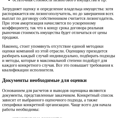
Гай
Затрудняет оценку и определение владельца имущества: хотя
Гатчина
распоряжается им лизингополучатель, но до завершения всех
Геленджик
выплат по договору собственником считается лизингодатель.
Георгиевск
При этом амортизация начисляется по ускоренному
коэффициенту, так что к концу срока договора реальная
Глазов
рыночная стоимость имущества будет отличаться от цены
Горно-Алтайск
продажи.
Городец
Наконец, стоит упомянуть отсутствие единой методики
Горячий Ключ
оценки компаний из этой отрасли. Оценщику приходится
Грозный
разбирать каждый случай индивидуально, подбирать подходы
Губаха
и методы, которые в максимальной степени подойдут для
каждого конкретного случая. Все это повышает требования к
Губкин
квалификации исполнителя.
Губкинский
Гуково
Документы необходимые для оценки
Гулькевичи
Гусев
Основанием для расчетов и выводов оценщика являются
документы, представленные заказчиком. Конкретный список
Гусь-Хрустальный
зависит от выбранного оценочного подхода, а также
Дедовск
специфики конкретной организации. Чаще всего для начала
Дербент
работы необходимы:
Джанкой