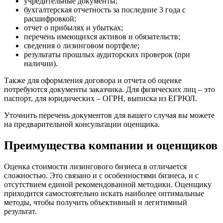
учредительные документы;
Дзержинск
бухгалтерская отчетность за последние 3 года с
Дзержинский
расшифровкой;
Димитровград
отчет о прибылях и убытках;
перечень имеющихся активов и обязательств;
Дмитров
сведения о лизинговом портфеле;
Долгопрудный
результаты прошлых аудиторских проверок (при
Домодедово
наличии).
Донецк
Также для оформления договора и отчета об оценке
Дубна
потребуются документы заказчика. Для физических лиц – это
Дюртюли
паспорт, для юридических – ОГРН, выписка из ЕГРЮЛ.
Евпатория
Уточнить перечень документов для вашего случая вы можете
Егорьевск
на предварительной консультации оценщика.
Ейск
Екатеринбург
Преимущества компании и оценщиков
Елабуга
Елец
Оценка стоимости лизингового бизнеса в отличается
сложностью. Это связано и с особенностями бизнеса, и с
Елизово
отсутствием единой рекомендованной методики. Оценщику
Енисейск
приходится самостоятельно искать наиболее оптимальные
Ермолино
методы, чтобы получить объективный и легитимный
Ессентуки
результат.
Железногорск