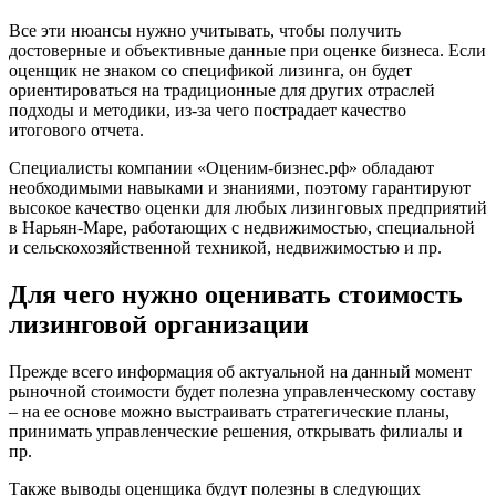
Белореченск
Все эти нюансы нужно учитывать, чтобы получить
Белоярский
достоверные и объективные данные при оценке бизнеса. Если
Бердск
оценщик не знаком со спецификой лизинга, он будет
Березники
ориентироваться на традиционные для других отраслей
Бийск
подходы и методики, из-за чего пострадает качество
итогового отчета.
Биробиджан
Бирск
Специалисты компании «Оценим-бизнес.рф» обладают
Бирюч
необходимыми навыками и знаниями, поэтому гарантируют
высокое качество оценки для любых лизинговых предприятий
Благовещенск
в Нарьян-Маре, работающих с недвижимостью, специальной
Благодарный
и сельскохозяйственной техникой, недвижимостью и пр.
Богородицк
Боготол
Для чего нужно оценивать стоимость
Большой Камень
лизинговой организации
Бор
Борзя
Прежде всего информация об актуальной на данный момент
Борисоглебск
рыночной стоимости будет полезна управленческому составу
– на ее основе можно выстраивать стратегические планы,
Боровичи
принимать управленческие решения, открывать филиалы и
Братск
пр.
Бронницы
Также выводы оценщика будут полезны в следующих
Брянск