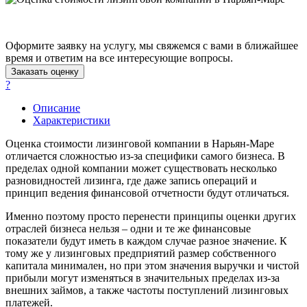
Астрахань
Ахтубинск
Ачинск
Оформите заявку на услугу, мы свяжемся с вами в ближайшее
время и ответим на все интересующие вопросы.
Аша
Заказать оценку
Баймак
?
Балабаново
Балаково
Описание
Характеристики
Балашиха
Балашов
Оценка стоимости лизинговой компании в Нарьян-Маре
Барабинск
отличается сложностью из-за специфики самого бизнеса. В
пределах одной компании может существовать несколько
Барнаул
разновидностей лизинга, где даже запись операций и
Батайск
принцип ведения финансовой отчетности будут отличаться.
Бахчисарай
Именно поэтому просто перенести принципы оценки других
Белая Калитва
отраслей бизнеса нельзя – одни и те же финансовые
Белгород
показатели будут иметь в каждом случае разное значение. К
Белебей
тому же у лизинговых предприятий размер собственного
Белово
капитала минимален, но при этом значения выручки и чистой
прибыли могут изменяться в значительных пределах из-за
Белогорск
внешних займов, а также частоты поступлений лизинговых
Белорецк
платежей.