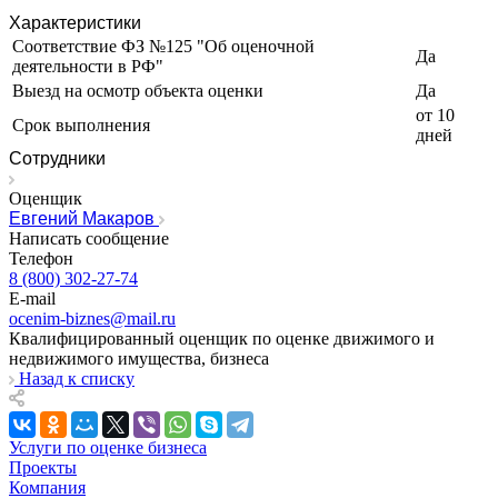
Иркутск
Характеристики
Искитим
Соответствие ФЗ №125 "Об оценочной
Да
Истра
деятельности в РФ"
Ишим
Выезд на осмотр объекта оценки
Да
Ишимбай
от 10
Срок выполнения
дней
Йошкар-Ола
Сотрудники
Казань
Калининград
Оценщик
Калуга
Евгений Макаров
Написать сообщение
Камбарка
Телефон
Каменка
8 (800) 302-27-74
Каменск-Уральский
E-mail
Каменск-Шахтинский
ocenim-biznes@mail.ru
Квалифицированный оценщик по оценке движимого и
Камень-на-Оби
недвижимого имущества, бизнеса
Камышин
Назад к списку
Камышлов
Канаш
Кандалакша
Услуги по оценке бизнеса
Проекты
Канск
Компания
Карачев