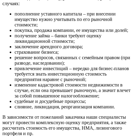
случаях:
Бугульма
Бугуруслан
пополнение уставного капитала – при внесении
имущество нужно учитывать по его рыночной
Бузулук
стоимости;
Буй
покупка, продажа компании, ее имущества или долей;
Буйнакск
получение займа – банки требуют оценку
Бутурлиновка
ликвидационной стоимости;
заключение арендного договора;
Валдай
страхование бизнеса;
Валуйки
решение вопросов, связанных с семейным правом (при
Великие Луки
разводе, наследовании);
Великий Новгород
привлечение инвестиций – нередко для бизнес-планов
требуется знать инвестиционную стоимость
Великий Устюг
предприятия наравне с рыночной;
Вельск
изменение кадастровой стоимости недвижимости в
Верещагино
случае, если она превышает рыночную, а значит влечет
за собой повышенное налогообложение;
Верхний Уфалей
судебные и досудебные процессы;
Верхняя Пышма
слияние, ликвидация, реорганизация компании.
Верхняя Салда
В зависимости от пожеланий заказчика наши специалисты
Видное
могут провести комплексную оценку предприятия, а также
Владивосток
рассчитать стоимость его имущества, НМА, лизингового
Владикавказ
портфеля и пр.