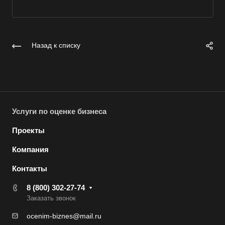
Вольск
Воркута
Воронеж
Назад к списку
Воскресенск
Воткинск
Всеволожск
Выборг
Услуги по оценке бизнеса
Выкса
Проекты
Вязники
Компания
Вязьма
Вятские Поляны
Контакты
Гай
8 (800) 302-27-74
Заказать звонок
Гатчина
Геленджик
ocenim-biznes@mail.ru