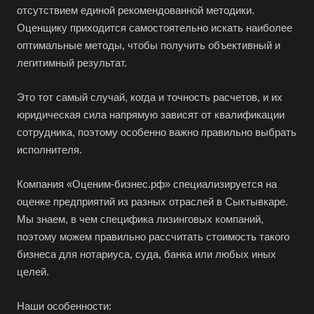
Бирск
отсутствием единой рекомендованной методики.
Оценщику приходится самостоятельно искать наиболее
Бирюч
оптимальные методы, чтобы получить объективный и
Благовещенск
легитимный результат.
Благодарный
Это тот самый случай, когда и точность расчетов, и их
Богородицк
юридическая сила напрямую зависят от квалификации
Боготол
сотрудника, поэтому особенно важно правильно выбрать
Большой Камень
исполнителя.
Бор
Компания «Оценим-бизнес.рф» специализируется на
Борзя
оценке предприятий из разных отраслей в Сыктывкаре.
Борисоглебск
Мы знаем, в чем специфика лизинговых компаний,
Боровичи
поэтому можем правильно рассчитать стоимость такого
бизнеса для нотариуса, суда, банка или любых иных
Братск
целей.
Бронницы
Брянск
Наши особенности: