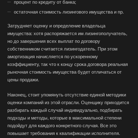
процент по кредиту от банка;
Абакан
остаточная стоимость лизингового имущества и пр.
Абдулино
Абинск
Затрудняет оценку и определение владельца
имущества: хотя распоряжается им лизингополучатель,
Азов
но до завершения всех выплат по договору
Аксай
собственником считается лизингодатель. При этом
Алушта
амортизация начисляется по ускоренному
Альметьевск
коэффициенту, так что к концу срока договора реальная
рыночная стоимость имущества будет отличаться от
Анапа
цены продажи.
Ангарск
Анжеро-Судженск
Наконец, стоит упомянуть отсутствие единой методики
оценки компаний из этой отрасли. Оценщику приходится
Апатиты
разбирать каждый случай индивидуально, подбирать
Апрелевка
подходы и методы, которые в максимальной степени
Арамиль
подойдут для каждого конкретного случая. Все это
Арзамас
повышает требования к квалификации исполнителя.