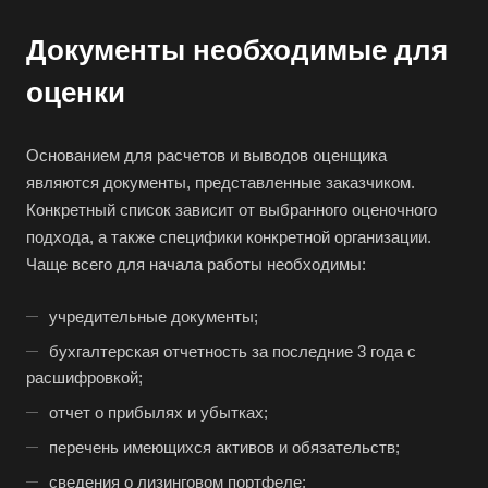
Архангельск
Документы необходимые для
Асбест
Асино
оценки
Астрахань
Ахтубинск
Основанием для расчетов и выводов оценщика
являются документы, представленные заказчиком.
Ачинск
Конкретный список зависит от выбранного оценочного
Аша
подхода, а также специфики конкретной организации.
Баймак
Чаще всего для начала работы необходимы:
Балабаново
учредительные документы;
Балаково
бухгалтерская отчетность за последние 3 года с
Балашиха
расшифровкой;
Балашов
отчет о прибылях и убытках;
Барабинск
перечень имеющихся активов и обязательств;
Барнаул
сведения о лизинговом портфеле;