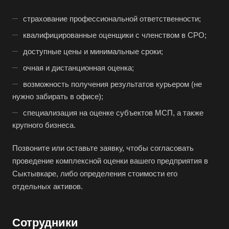
Бугульма
страхование профессиональной ответственности;
Бугуруслан
квалифицированные оценщики с членством в СРО;
Бузулук
доступные цены и минимальные сроки;
Буй
очная и дистанционная оценка;
Буйнакск
возможность получения результатов курьером (не
Бутурлиновка
нужно забирать в офисе);
Валдай
специализация на оценке субъектов МСП, а также
Валуйки
крупного бизнеса.
Великие Луки
Позвоните или оставьте заявку, чтобы согласовать
Великий Новгород
проведение комплексной оценки вашего предприятия в
Великий Устюг
Сыктывкаре, либо определения стоимости его
отдельных активов.
Вельск
Верещагино
Верхний Уфалей
Сотрудники