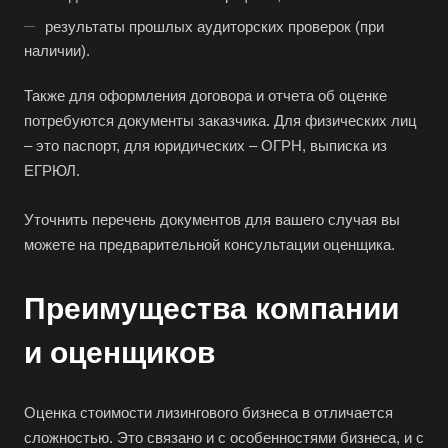
Батайск
результаты прошлых аудиторских проверок (при
Бахчисарай
наличии).
Белая Калитва
Также для оформления договора и отчета об оценке
Белгород
потребуются документы заказчика. Для физических лиц
Белебей
– это паспорт, для юридических – ОГРН, выписка из
ЕГРЮЛ.
Белово
Белогорск
Уточнить перечень документов для вашего случая вы
Белорецк
можете на предварительной консультации оценщика.
Белореченск
Преимущества компании
Белоярский
Бердск
и оценщиков
Березники
Бийск
Оценка стоимости лизингового бизнеса в отличается
Биробиджан
сложностью. Это связано и с особенностями бизнеса, и с