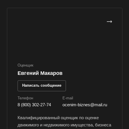
Верхняя Пышма
Верхняя Салда
Видное
Владивосток
Владикавказ
Владимир
Волгоград
Оценщик
Волгодонск
Евгений Макаров
Волжск
Написать сообщение
Волжский
Вологда
Телефон
E-mail
8 (800) 302-27-74
ocenim-biznes@mail.ru
Волоколамск
Волосово
Квалифицированный оценщик по оценке
Волхов
движимого и недвижимого имущества, бизнеса