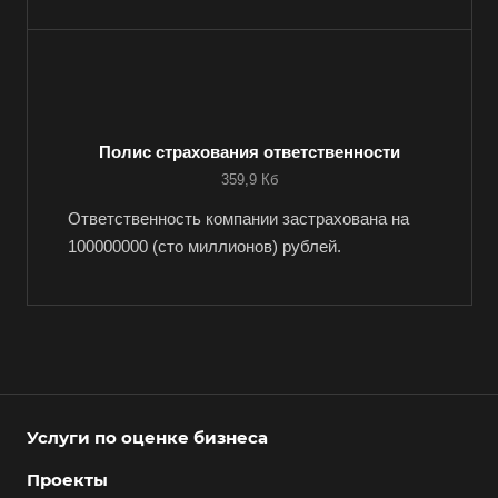
Например:
Сыктывкар
Абакан
Абдулино
Полис страхования ответственности
359,9 Кб
Абинск
Азов
Ответственность компании застрахована на
100000000 (сто миллионов) рублей.
Аксай
Алушта
Альметьевск
Анапа
Ангарск
Анжеро-Судженск
Услуги по оценке бизнеса
Апатиты
Проекты