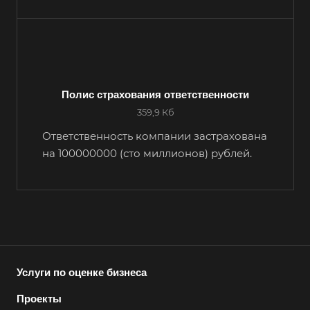
Например:
Свободный
Абакан
Абдулино
Полис страхования ответственности
359,9 Кб
Абинск
Азов
Ответственность компании застрахована
на 100000000 (сто миллионов) рублей.
Аксай
Алушта
Альметьевск
Анапа
Ангарск
Анжеро-Судженск
Услуги по оценке бизнеса
Апатиты
Проекты