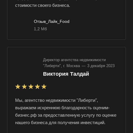
стоимости своего бизнеса.
Выберите ваш город
Отзыв_Лайк_Food
1,2 Мб
Например:
Свободный
Директор агентства недвижимости
Абакан
"Либерти", г. Москва
—
3 декабря 2023
Абдулино
Виктория Талдай
Абинск
Азов
Аксай
Мы, агентство недвижимости "Либерти",
выражаем искреннюю благодарность оценим-
Алушта
бизнес.рф за предоставленную услугу по оценке
Альметьевск
нашего бизнеса для получения инвестиций.
Анапа