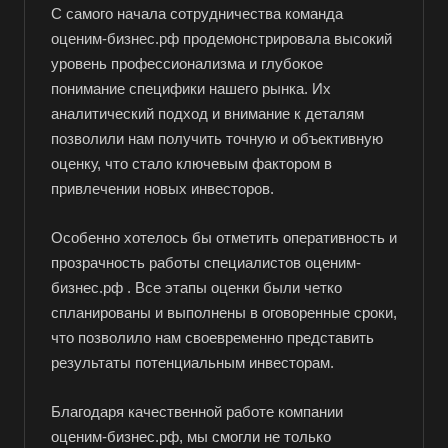
Ангарск
С самого начала сотрудничества команда
оценим-бизнес.рф продемонстрировала высокий
Анжеро-Судженск
уровень профессионализма и глубокое
Апатиты
понимание специфики нашего рынка. Их
Апрелевка
аналитический подход и внимание к деталям
позволили нам получить точную и объективную
Арамиль
оценку, что стало ключевым фактором в
Арзамас
привлечении новых инвесторов.
Архангельск
Асбест
Особенно хотелось бы отметить оперативность и
прозрачность работы специалистов оценим-
Асино
бизнес.рф . Все этапы оценки были четко
Астрахань
спланированы и выполнены в оговоренные сроки,
Ахтубинск
что позволило нам своевременно представить
результаты потенциальным инвесторам.
Ачинск
Аша
Благодаря качественной работе компании
Баймак
оценим-бизнес.рф, мы смогли не только