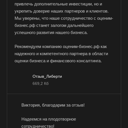
Балабаново
привлечь дополнительные инвестиции, но и
укрепить доверие наших партнеров и клиентов.
Балаково
Мы уверены, что наше сотрудничество с оценим-
Балашиха
бизнес.рф станет залогом дальнейшего
Балашов
успешного развития нашего бизнеса.
Барабинск
Рекомендуем компанию оценим-бизнес.рф как
Барнаул
надежного и компетентного партнера в области
Батайск
оценки бизнеса и финансового консалтинга.
Бахчисарай
Белая Калитва
Отзыв_Либерти
669,2 Кб
Белгород
Белебей
Белово
Виктория, благодарим за отзыв!
Белогорск
Надеемся на плодотворное
Белорецк
сотрудничество!