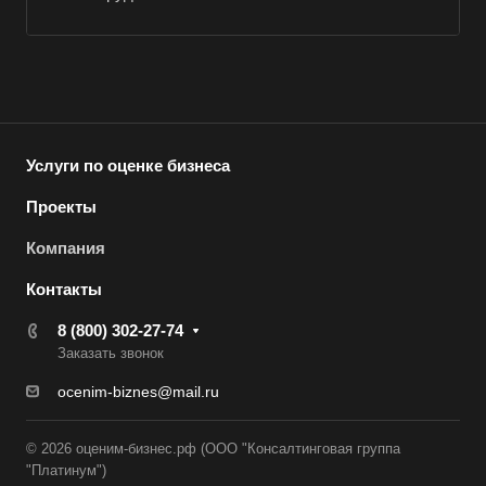
Белореченск
Белоярский
Бердск
Березники
Бийск
Услуги по оценке бизнеса
Биробиджан
Проекты
Бирск
Компания
Бирюч
Контакты
Благовещенск
Благодарный
8 (800) 302-27-74
Заказать звонок
Богородицк
ocenim-biznes@mail.ru
Боготол
Большой Камень
© 2026 оценим-бизнес.рф (ООО "Консалтинговая группа
Бор
"Платинум")