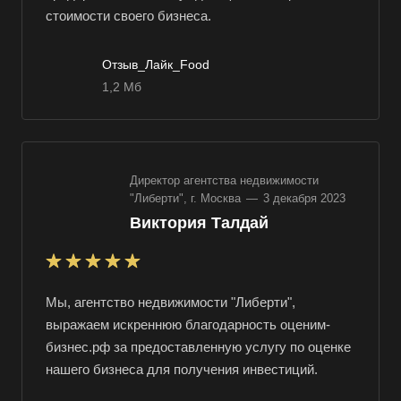
стоимости своего бизнеса.
Выберите ваш город
Отзыв_Лайк_Food
1,2 Мб
Например:
Усть-Лабинск
Директор агентства недвижимости
Абакан
"Либерти", г. Москва
—
3 декабря 2023
Абдулино
Виктория Талдай
Абинск
Азов
Аксай
Мы, агентство недвижимости "Либерти",
выражаем искреннюю благодарность оценим-
Алушта
бизнес.рф за предоставленную услугу по оценке
Альметьевск
нашего бизнеса для получения инвестиций.
Анапа