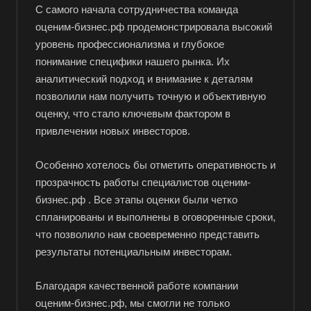
Ангарск
С самого начала сотрудничества команда
оценим-бизнес.рф продемонстрировала высокий
Анжеро-Судженск
уровень профессионализма и глубокое
Апатиты
понимание специфики нашего рынка. Их
Апрелевка
аналитический подход и внимание к деталям
позволили нам получить точную и объективную
Арамиль
оценку, что стало ключевым фактором в
Арзамас
привлечении новых инвесторов.
Архангельск
Асбест
Особенно хотелось бы отметить оперативность и
прозрачность работы специалистов оценим-
Асино
бизнес.рф . Все этапы оценки были четко
Астрахань
спланированы и выполнены в оговоренные сроки,
Ахтубинск
что позволило нам своевременно представить
результаты потенциальным инвесторам.
Ачинск
Аша
Благодаря качественной работе компании
Баймак
оценим-бизнес.рф, мы смогли не только