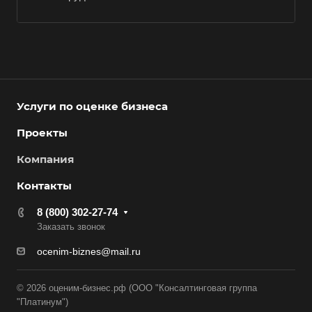
Белореченск
Белоярский
Бердск
Березники
Бийск
Услуги по оценке бизнеса
Биробиджан
Проекты
Бирск
Компания
Бирюч
Контакты
Благовещенск
Благодарный
8 (800) 302-27-74
Заказать звонок
Богородицк
ocenim-biznes@mail.ru
Боготол
Большой Камень
© 2026 оценим-бизнес.рф (ООО "Консалтинговая группа
Бор
"Платинум")