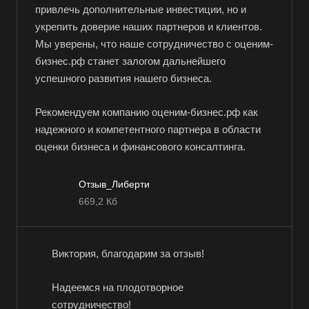
Балабаново
привлечь дополнительные инвестиции, но и
укрепить доверие наших партнеров и клиентов.
Балаково
Мы уверены, что наше сотрудничество с оценим-
Балашиха
бизнес.рф станет залогом дальнейшего
Балашов
успешного развития нашего бизнеса.
Барабинск
Рекомендуем компанию оценим-бизнес.рф как
Барнаул
надежного и компетентного партнера в области
Батайск
оценки бизнеса и финансового консалтинга.
Бахчисарай
Белая Калитва
Отзыв_Либерти
669,2 Кб
Белгород
Белебей
Белово
Виктория, благодарим за отзыв!
Белогорск
Надеемся на плодотворное
Белорецк
сотрудничество!