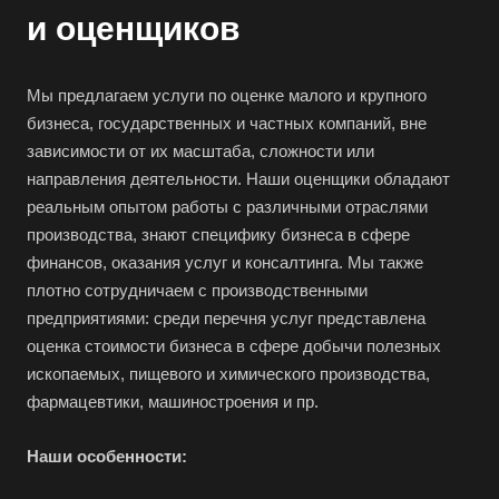
Владивосток
и оценщиков
Владикавказ
Владимир
Мы предлагаем услуги по оценке малого и крупного
Волгоград
бизнеса, государственных и частных компаний, вне
зависимости от их масштаба, сложности или
Волгодонск
направления деятельности. Наши оценщики обладают
Волжск
реальным опытом работы с различными отраслями
Волжский
производства, знают специфику бизнеса в сфере
Вологда
финансов, оказания услуг и консалтинга. Мы также
плотно сотрудничаем с производственными
Волоколамск
предприятиями: среди перечня услуг представлена
Волосово
оценка стоимости бизнеса в сфере добычи полезных
Волхов
ископаемых, пищевого и химического производства,
фармацевтики, машиностроения и пр.
Вольск
Воркута
Наши особенности:
Воронеж