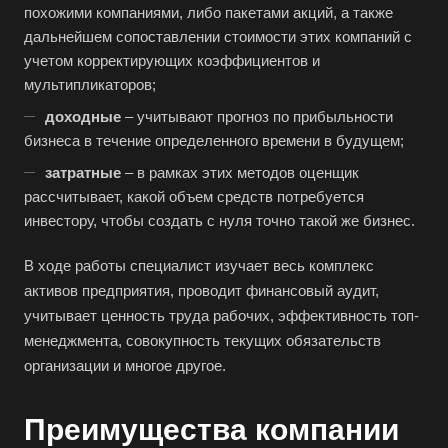
Буй
похожими компаниями, либо пакетами акций, а также
дальнейшем сопоставлении стоимости этих компаний с
Буйнакск
учетом корректирующих коэффициентов и
Бутурлиновка
мультипликаторов;
Валдай
доходные
– учитывают прогноз по прибыльности
Валуйки
бизнеса в течение определенного времени в будущем;
Великие Луки
затратные
– в рамках этих методов оценщик
рассчитывает, какой объем средств потребуется
Великий Новгород
инвестору, чтобы создать с нуля точно такой же бизнес.
Великий Устюг
В ходе работы специалист изучает весь комплекс
Вельск
активов предприятия, проводит финансовый аудит,
Верещагино
учитывает ценность труда рабочих, эффективность топ-
Верхний Уфалей
менеджмента, совокупность текущих обязательств
Верхняя Пышма
организации и многое другое.
Верхняя Салда
Преимущества компании
Видное