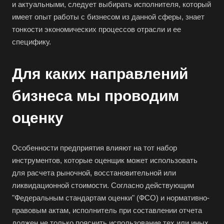
и актуальными, следует выбирать исполнителя, который
имеет опыт работы с бизнесом из данной сферы, знает
тонкости экономических процессов отрасли и ее
специфику.
Для каких направлений
бизнеса мы проводим
Выберите ваш город
оценку
Особенности предприятия влияют на тот набор
Например:
Усть-Лабинск
инструментов, которые оценщик может использовать
для расчета рыночной, восстановительной или
Абакан
ликвидационной стоимости. Согласно действующим
Абдулино
"Федеральным стандартам оценки" (ФСО) и нормативно-
правовым актам, исполнитель при составлении отчета
Абинск
должен не только пояснить использование тех или иных