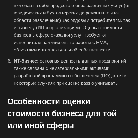
Белгород
включает в себя предоставление различных услуг (от
юридических и бухгалтерских до ремонтных и из
Белебей
области развлечения) как рядовым потребителям, так
Белово
и бизнесу (ИП и организациям). Оценка стоимости
Белогорск
бизнеса в сфере оказания услуг требует от
исполнителя наличие опыта работы с НМА,
Белорецк
объектами интеллектуальной собственности.
Белореченск
ИТ-бизнес:
основная ценность данных предприятий
Белоярский
также связана с нематериальными активами,
Бердск
разработкой программного обеспечения (ПО), хотя в
Березники
некоторых случаях при оценке важно учитывать
Бийск
Особенности оценки
Биробиджан
стоимости бизнеса для той
Бирск
Бирюч
или иной сферы
Благовещенск