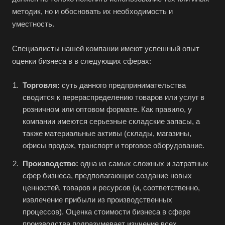
Азов
методик, но и обосновать их необходимость и
Аксай
уместность.
Алушта
Специалисты нашей компании имеют успешный опыт
Альметьевск
оценки бизнеса в в следующих сферах:
Анапа
Торговля:
суть данного предпринимательства
Ангарск
сводится к перераспределению товаров или услуг в
Анжеро-Судженск
розничном или оптовом формате. Как правило, у
Апатиты
компании имеются серьезные складские запасы, а
также материальные активы (склады, магазины,
Апрелевка
офисы продаж, транспорт и торговое оборудование.
Арамиль
Производство:
одна из самых сложных и затратных
Арзамас
сфер бизнеса, предполагающих создание новых
Архангельск
ценностей, товаров и ресурсов (и, соответственно,
Асбест
извлечение прибыли из производственных
процессов). Оценка стоимости бизнеса в сфере
Асино
производства подразумевает изучение всех