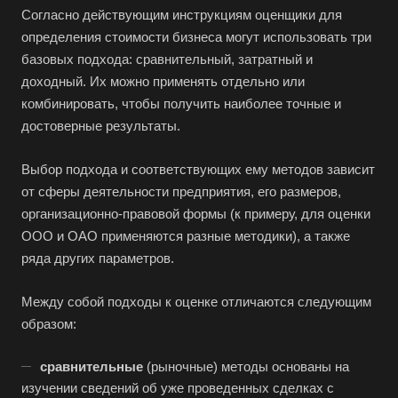
Благодарный
Согласно действующим инструкциям оценщики для
определения стоимости бизнеса могут использовать три
Богородицк
базовых подхода: сравнительный, затратный и
Боготол
доходный. Их можно применять отдельно или
Большой Камень
комбинировать, чтобы получить наиболее точные и
Бор
достоверные результаты.
Борзя
Выбор подхода и соответствующих ему методов зависит
Борисоглебск
от сферы деятельности предприятия, его размеров,
Боровичи
организационно-правовой формы (к примеру, для оценки
ООО и ОАО применяются разные методики), а также
Братск
ряда других параметров.
Бронницы
Брянск
Между собой подходы к оценке отличаются следующим
Бугульма
образом:
Бугуруслан
сравнительные
(рыночные) методы основаны на
Бузулук
изучении сведений об уже проведенных сделках с