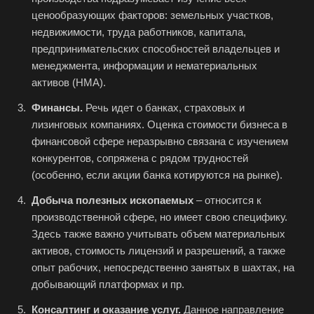
Астрахань
ценообразующих факторов: земельных участков,
Ахтубинск
недвижимости, труда работников, капитала,
предпринимательских способностей владельцев и
Ачинск
менеджмента, информации и нематериальных
Аша
активов (НМА).
Баймак
Финансы.
Речь идет о банках, страховых и
Балабаново
лизинговых компаниях. Оценка стоимости бизнеса в
финансовой сфере неразрывно связана с изучением
Балаково
конкурентов, сопряжена с рядом трудностей
Балашиха
(особенно, если акции банка котируются на рынке).
Балашов
Добыча полезных ископаемых
– относится к
Барабинск
производственной сфере, но имеет свою специфику.
Барнаул
Здесь также важно учитывать объем материальных
активов, стоимость лицензий и разрешений, а также
Батайск
опыт рабочих, непосредственно занятых в шахтах, на
Бахчисарай
добывающий платформах и пр.
Белая Калитва
Консалтинг и оказание услуг.
Данное направление