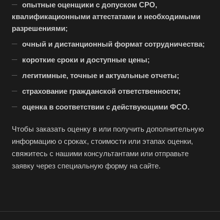
опытные оценщики с допуском СРО,
Воскресенск
квалификационными аттестатами и необходимыми
Воткинск
разрешениями;
Всеволожск
очный и дистанционный формат сотрудничества;
Выборг
короткие сроки и доступные цены;
Выкса
легитимные, точные и актуальные отчеты;
Вязники
страхование гражданской ответственности;
Вязьма
оценка в соответствии с действующими ФСО.
Вятские Поляны
Чтобы заказать оценку в или получить дополнительную
Гай
информацию о сроках, стоимости или этапах оценки,
Гатчина
свяжитесь с нашими консультантами или отправьте
Геленджик
заявку через специальную форму на сайте.
Георгиевск
Глазов
Горно-Алтайск