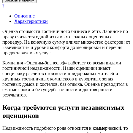
Заказать оценку
Барабинск
?
Барнаул
Описание
Батайск
Характеристики
Бахчисарай
Оценка стоимости гостиничного бизнеса в Усть-Лабинске по
Белая Калитва
праву считается одной из самых сложных оценочных
Белгород
процедур. На конечную сумму влияет множество факторов: от
Белебей
«звездности» и уровня комфорта до меблировки и перечня
Белово
предоставляемых услуг.
Белогорск
Компания «Оценим-бизнес.рф» работает со всеми видами
Белорецк
гостиничной недвижимости. Наши оценщики знают
Белореченск
специфику расчетов стоимости придорожных мотелей и
крупных гостиничных комплексов в курортных зонах,
Белоярский
гостевых домов и хостелов, баз отдыха. Оценка проводится в
Бердск
сжатые сроки и без ущерба точности и достоверности
Березники
результатов.
Бийск
Когда требуются услуги независимых
Биробиджан
Бирск
оценщиков
Бирюч
Благовещенск
Недвижимость подобного рода относится к коммерческой, то