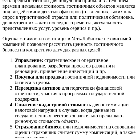
есть предназначенной для получения прибыли. С течением
Благодарный
времени начальная стоимость гостиничных объектов меняется
Богородицк
под воздействием десятков факторов (от внешних, таких как
Боготол
спрос в туристической отрасли или политическая обстановка,
Большой Камень
до внутренних – дата последнего ремонта, актуальность
представленных услуг, уровень сервиса и пр.).
Бор
Борзя
Оценка стоимости гостиницы в Усть-Лабинске независимой
Борисоглебск
компанией позволяет рассчитать ценность гостиничного
бизнеса на конкретную дату для разных целей:
Боровичи
Братск
Управление:
стратегическое и оперативное
Бронницы
планирование, разработка проектов развития и
реновации, привлечение инвестиций и пр.
Брянск
Покупка или продажа
гостиничной недвижимости или
Бугульма
бизнеса в целом.
Бугуруслан
Переоценка активов
для подготовки финансовой
Бузулук
отчетности, участия в программах государственной
поддержки.
Буй
Снижение кадастровой стоимость
для оптимизации
Буйнакск
налоговой нагрузки в случаях, когда данные из
Бутурлиновка
государственных реестров значительно превышают
рыночную стоимость объекта.
Валдай
Страхование бизнеса
или недвижимости: на основании
Валуйки
оценки страховщик считает сумму компенсаций, а также
Великие Луки
размер взносов.