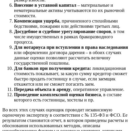
Великий Новгород
Внесение в уставной капитал
– материальные и
нематериальные активы учитываются по их рыночной
Великий Устюг
стоимости.
Вельск
Компенсация ущерба
, причиненного стихийными
Верещагино
бедствиями, пожарами или действиями третьих лиц.
Досудебное и судебное урегулирование споров
, в том
Верхний Уфалей
числе имущественных в рамках бракоразводного
Верхняя Пышма
процесса.
Верхняя Салда
Для нотариуса при вступлении в права наследования
Видное
или оформлении договора дарения – в обоих случаях
данные оценки позволяют рассчитать величину
Владивосток
государственной пошлины.
Владикавказ
Для банков при получении кредита:
ликвидационная
Владимир
стоимость показывает, за какую сумму кредитор сможет
Волгоград
быстро продать гостиницу в случае, если заемщик
откажется или не сможет погасить заем.
Волгодонск
Передача объекта в аренду
, оперативное управление.
Волжск
Проведение комплексной оценки бизнеса
, в составе
Волжский
которого есть гостиницы, хостелы и пр.
Вологда
Во всех этих случаях оценщик проводит независимую
Волоколамск
оценочную экспертизу в соответствии с № 135-ФЗ и ФСО. Ее
Волосово
результатом становится отчет, в котором приведены расчеты и
обоснования использованных методик, описаны
Волхов
ценообразующие факторы и основные критерии, которыми