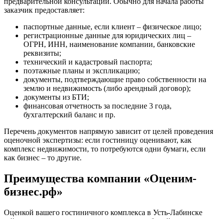
предварительной консультации. Обычно для начала работы
Евпатория
заказчик предоставляет:
Егорьевск
Ейск
паспортные данные, если клиент – физическое лицо;
регистрационные данные для юридических лиц –
Екатеринбург
ОГРН, ИНН, наименование компании, банковские
Елабуга
реквизиты;
Елец
технический и кадастровый паспорта;
Елизово
поэтажные планы и экспликацию;
документы, подтверждающие право собственности на
Енисейск
землю и недвижимость (либо арендный договор);
Ермолино
документы из БТИ;
Ессентуки
финансовая отчетность за последние 3 года,
бухгалтерский баланс и пр.
Железногорск
Железногорск-Илимский
Перечень документов напрямую зависит от целей проведения
Жуковский
оценочной экспертизы: если гостиницу оценивают, как
Заводоуковск
комплекс недвижимости, то потребуются одни бумаги, если
как бизнес – то другие.
Заозерный
Заполярный
Преимущества компании «Оценим-
Зарайск
бизнес.рф»
Заречный
Заринск
Оценкой вашего гостиничного комплекса в Усть-Лабинске
Звенигород