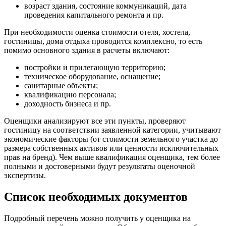
возраст здания, состояние коммуникаций, дата
Губаха
проведения капитального ремонта и пр.
Губкин
Губкинский
При необходимости оценка стоимости отеля, хостела,
гостиницы, дома отдыха проводится комплексно, то есть
Гуково
помимо основного здания в расчеты включают:
Гулькевичи
Гусев
постройки и прилегающую территорию;
техническое оборудование, оснащение;
Гусь-Хрустальный
санитарные объекты;
Дедовск
квалификацию персонала;
Дербент
доходность бизнеса и пр.
Джанкой
Оценщики анализируют все эти пункты, проверяют
Дзержинск
гостиницу на соответствии заявленной категории, учитывают
Дзержинский
экономические факторы (от стоимости земельного участка до
Димитровград
размера собственных активов или ценности исключительных
прав на бренд). Чем выше квалификация оценщика, тем более
Дмитров
полными и достоверными будут результаты оценочной
Долгопрудный
экспертизы.
Домодедово
Донецк
Список необходимых документов
Дубна
Дюртюли
Подробный перечень можно получить у оценщика на