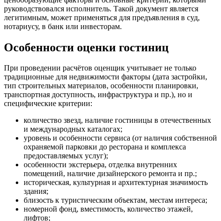
Вольск
руководствовался исполнитель. Такой документ является
Воркута
легитимным, может применяться для предъявления в суд,
Воронеж
нотариусу, в банк или инвесторам.
Воскресенск
Особенности оценки гостиниц
Воткинск
Всеволожск
При проведении расчётов оценщик учитывает не только
Выборг
традиционные для недвижимости факторы (дата застройки,
Выкса
тип строительных материалов, особенности планировки,
Вязники
транспортная доступность, инфраструктура и пр.), но и
специфические критерии:
Вязьма
Вятские Поляны
количество звезд, наличие гостиницы в отечественных
Гай
и международных каталогах;
уровень и особенности сервиса (от наличия собственной
Гатчина
охраняемой парковки до ресторана и комплекса
Геленджик
предоставляемых услуг);
Георгиевск
особенности экстерьера, отделка внутренних
Глазов
помещений, наличие дизайнерского ремонта и пр.;
историческая, культурная и архитектурная значимость
Горно-Алтайск
здания;
Городец
близость к туристическим объектам, местам интереса;
Горячий Ключ
номерной фонд, вместимость, количество этажей,
Грозный
лифтов;