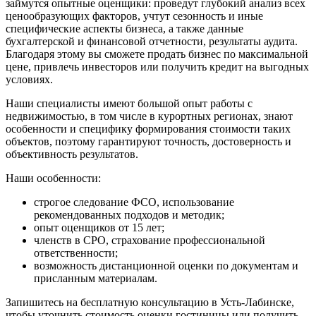
займутся опытные оценщики: проведут глубокий анализ всех
Зеленоград
ценообразующих факторов, учтут сезонность и иные
Зеленодольск
специфические аспекты бизнеса, а также данные
бухгалтерской и финансовой отчетности, результаты аудита.
Зея
Благодаря этому вы сможете продать бизнес по максимальной
Златоуст
цене, привлечь инвесторов или получить кредит на выгодных
Иваново
условиях.
Ивантеевка
Наши специалисты имеют большой опыт работы с
Ижевск
недвижимостью, в том числе в курортных регионах, знают
Изобильный
особенности и специфику формирования стоимости таких
объектов, поэтому гарантируют точность, достоверность и
Ипатово
объективность результатов.
Ирбит
Иркутск
Наши особенности:
Искитим
строгое следование ФСО, использование
Истра
рекомендованных подходов и методик;
Ишим
опыт оценщиков от 15 лет;
Ишимбай
членств в СРО, страхование профессиональной
ответственности;
Йошкар-Ола
возможность дистанционной оценки по документам и
Казань
присланным материалам.
Калининград
Запишитесь на бесплатную консультацию в Усть-Лабинске,
Калуга
чтобы уточнить стоимость оценки гостиницы или получить