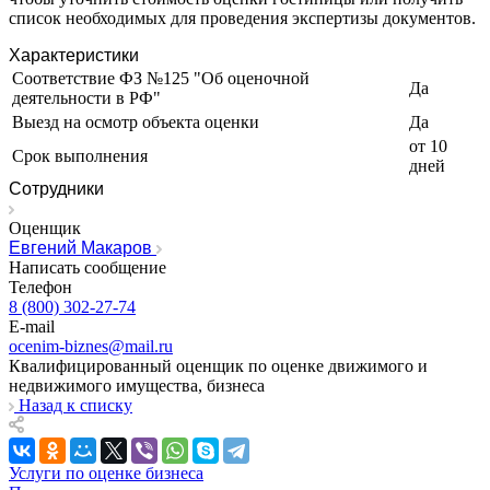
Камбарка
список необходимых для проведения экспертизы документов.
Каменка
Характеристики
Каменск-Уральский
Соответствие ФЗ №125 "Об оценочной
Каменск-Шахтинский
Да
деятельности в РФ"
Камень-на-Оби
Выезд на осмотр объекта оценки
Да
Камышин
от 10
Срок выполнения
Камышлов
дней
Канаш
Сотрудники
Кандалакша
Оценщик
Канск
Евгений Макаров
Карачев
Написать сообщение
Карпинск
Телефон
8 (800) 302-27-74
Касли
E-mail
Каспийск
ocenim-biznes@mail.ru
Кашира
Квалифицированный оценщик по оценке движимого и
Кемерово
недвижимого имущества, бизнеса
Назад к списку
Керчь
Кизляр
Кимры
Услуги по оценке бизнеса
Кингисепп