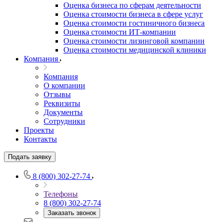
Оценка бизнеса по сферам деятельности
Оценка стоимости бизнеса в сфере услуг
Оценка стоимости гостиничного бизнеса
Оценка стоимости ИТ-компании
Оценка стоимости лизинговой компании
Оценка стоимости медицинской клиники
Компания
Компания
О компании
Выберите ваш город
Отзывы
Реквизиты
Документы
Сотрудники
Проекты
Контакты
Например:
Усть-Лабинск
Абакан
Подать заявку
Абдулино
8 (800) 302-27-74
Абинск
Азов
Телефоны
Аксай
8 (800) 302-27-74
Алушта
Заказать звонок