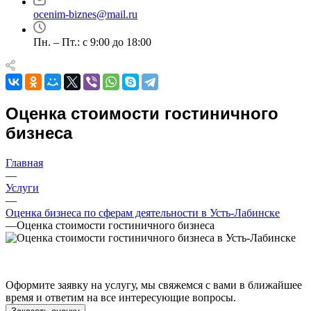
Альметьевск
ocenim-biznes@mail.ru
Анапа
Ангарск
Пн. – Пт.: с 9:00 до 18:00
Анжеро-Судженск
Апатиты
Апрелевка
Арамиль
Оценка стоимости гостиничного
Арзамас
бизнеса
Архангельск
Асбест
Асино
Главная
—
Астрахань
Услуги
Ахтубинск
—
Ачинск
Оценка бизнеса по сферам деятельности в Усть-Лабинске
—
Оценка стоимости гостиничного бизнеса
Аша
Баймак
Балабаново
Балаково
Оформите заявку на услугу, мы свяжемся с вами в ближайшее
Балашиха
время и ответим на все интересующие вопросы.
Балашов