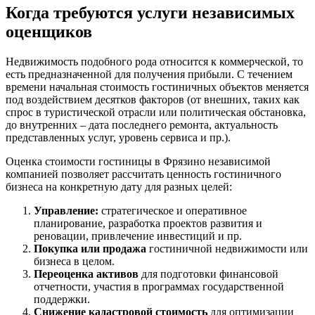
Белово
Когда требуются услуги независимых
Белогорск
оценщиков
Белорецк
Белореченск
Недвижимость подобного рода относится к коммерческой, то
Белоярский
есть предназначенной для получения прибыли. С течением
Бердск
времени начальная стоимость гостиничных объектов меняется
под воздействием десятков факторов (от внешних, таких как
Березники
спрос в туристической отрасли или политическая обстановка,
Бийск
до внутренних – дата последнего ремонта, актуальность
Биробиджан
представленных услуг, уровень сервиса и пр.).
Бирск
Оценка стоимости гостиницы в Фрязино независимой
Бирюч
компанией позволяет рассчитать ценность гостиничного
Благовещенск
бизнеса на конкретную дату для разных целей:
Благодарный
Управление:
стратегическое и оперативное
Богородицк
планирование, разработка проектов развития и
Боготол
реновации, привлечение инвестиций и пр.
Большой Камень
Покупка или продажа
гостиничной недвижимости или
бизнеса в целом.
Бор
Переоценка активов
для подготовки финансовой
Борзя
отчетности, участия в программах государственной
Борисоглебск
поддержки.
Боровичи
Снижение кадастровой стоимость
для оптимизации