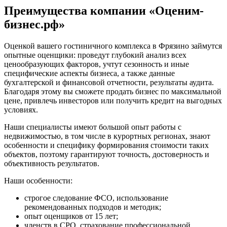
Преимущества компании «Оценим-
Ермолино
Ессентуки
бизнес.рф»
Железногорск
Железногорск-Илимский
Оценкой вашего гостиничного комплекса в Фрязино займутся
опытные оценщики: проведут глубокий анализ всех
Жуковский
ценообразующих факторов, учтут сезонность и иные
Заводоуковск
специфические аспекты бизнеса, а также данные
Заозерный
бухгалтерской и финансовой отчетности, результаты аудита.
Заполярный
Благодаря этому вы сможете продать бизнес по максимальной
цене, привлечь инвесторов или получить кредит на выгодных
Зарайск
условиях.
Заречный
Заринск
Наши специалисты имеют большой опыт работы с
недвижимостью, в том числе в курортных регионах, знают
Звенигород
особенности и специфику формирования стоимости таких
Зеленоград
объектов, поэтому гарантируют точность, достоверность и
Зеленодольск
объективность результатов.
Зея
Наши особенности:
Златоуст
Иваново
строгое следование ФСО, использование
Ивантеевка
рекомендованных подходов и методик;
опыт оценщиков от 15 лет;
Ижевск
членств в СРО, страхование профессиональной