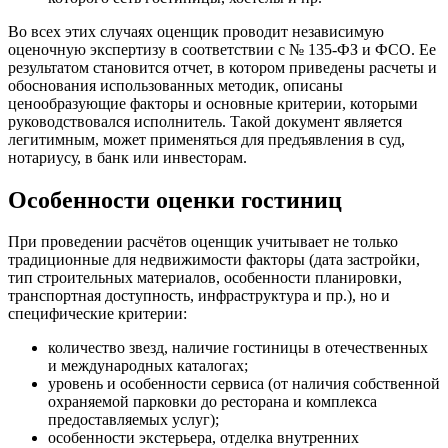
Видное
Владивосток
Во всех этих случаях оценщик проводит независимую
оценочную экспертизу в соответствии с № 135-ФЗ и ФСО. Ее
Владикавказ
результатом становится отчет, в котором приведены расчеты и
Владимир
обоснования использованных методик, описаны
Волгоград
ценообразующие факторы и основные критерии, которыми
Волгодонск
руководствовался исполнитель. Такой документ является
легитимным, может применяться для предъявления в суд,
Волжск
нотариусу, в банк или инвесторам.
Волжский
Вологда
Особенности оценки гостиниц
Волоколамск
Волосово
При проведении расчётов оценщик учитывает не только
Волхов
традиционные для недвижимости факторы (дата застройки,
тип строительных материалов, особенности планировки,
Вольск
транспортная доступность, инфраструктура и пр.), но и
Воркута
специфические критерии:
Воронеж
количество звезд, наличие гостиницы в отечественных
Воскресенск
и международных каталогах;
Воткинск
уровень и особенности сервиса (от наличия собственной
Всеволожск
охраняемой парковки до ресторана и комплекса
Выборг
предоставляемых услуг);
особенности экстерьера, отделка внутренних
Выкса