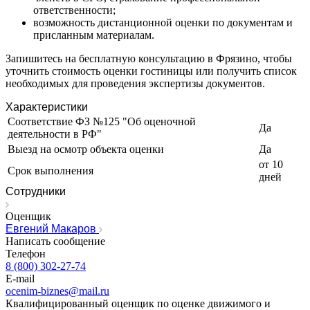
Изобильный
ответственности;
Ипатово
возможность дистанционной оценки по документам и
присланным материалам.
Ирбит
Иркутск
Запишитесь на бесплатную консультацию в Фрязино, чтобы
Искитим
уточнить стоимость оценки гостиницы или получить список
необходимых для проведения экспертизы документов.
Истра
Ишим
Характеристики
Ишимбай
Соответствие ФЗ №125 "Об оценочной
Да
Йошкар-Ола
деятельности в РФ"
Казань
Выезд на осмотр объекта оценки
Да
Калининград
от 10
Срок выполнения
дней
Калуга
Сотрудники
Камбарка
Каменка
Оценщик
Каменск-Уральский
Евгений Макаров
Написать сообщение
Каменск-Шахтинский
Телефон
Камень-на-Оби
8 (800) 302-27-74
Камышин
E-mail
Камышлов
ocenim-biznes@mail.ru
Квалифицированный оценщик по оценке движимого и
Канаш