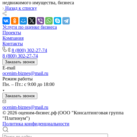
недвижимого имущества, бизнеса
Кандалакша
Назад к списку
Канск
Карачев
Карпинск
Услуги по оценке бизнеса
Проекты
Касли
Компания
Каспийск
Контакты
Кашира
8 (800) 302-27-74
Кемерово
8 (800) 302-27-74
Керчь
Заказать звонок
E-mail
Кизляр
ocenim-biznes@mail.ru
Кимры
Режим работы
Кингисепп
Пн. – Пт.: с 9:00 до 18:00
Кинель
Заказать звонок
Кинешма
Киржач
ocenim-biznes@mail.ru
Кириши
© 2026 оценим-бизнес.рф (ООО "Консалтинговая группа
Киров
"Платинум")
Политика конфиденциальности
Кировск
Кисловодск