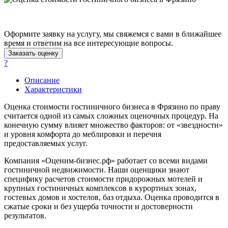
Архангельск
Асбест
Асино
Оформите заявку на услугу, мы свяжемся с вами в ближайшее
Астрахань
время и ответим на все интересующие вопросы.
Заказать оценку
Ахтубинск
?
Ачинск
Аша
Описание
Характеристики
Баймак
Балабаново
Оценка стоимости гостиничного бизнеса в Фрязино по праву
Балаково
считается одной из самых сложных оценочных процедур. На
Балашиха
конечную сумму влияет множество факторов: от «звездности»
и уровня комфорта до меблировки и перечня
Балашов
предоставляемых услуг.
Барабинск
Барнаул
Компания «Оценим-бизнес.рф» работает со всеми видами
гостиничной недвижимости. Наши оценщики знают
Батайск
специфику расчетов стоимости придорожных мотелей и
Бахчисарай
крупных гостиничных комплексов в курортных зонах,
Белая Калитва
гостевых домов и хостелов, баз отдыха. Оценка проводится в
сжатые сроки и без ущерба точности и достоверности
Белгород
результатов.
Белебей