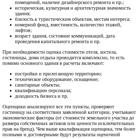
помещений, наличие дизайнерского ремонта и пр.;
Вязники
историческая, культурная и архитектурная значимость
Вязьма
здания;
близость к туристическим объектам, местам интереса;
Вятские Поляны
номерной фонд, вместимость, количество этажей,
Гай
лифтов;
Гатчина
возраст здания, состояние коммуникаций, дата
Геленджик
проведения капитального ремонта и пр.
Георгиевск
При необходимости оценка стоимости отеля, хостела,
Глазов
гостиницы, дома отдыха проводится комплексно, то есть
Горно-Алтайск
помимо основного здания в расчеты включают:
Городец
постройки и прилегающую территорию;
Горячий Ключ
техническое оборудование, оснащение;
Грозный
санитарные объекты;
квалификацию персонала;
Губаха
доходность бизнеса и пр.
Губкин
Губкинский
Оценщики анализируют все эти пункты, проверяют
Гуково
гостиницу на соответствии заявленной категории, учитывают
экономические факторы (от стоимости земельного участка до
Гулькевичи
размера собственных активов или ценности исключительных
Гусев
прав на бренд). Чем выше квалификация оценщика, тем более
Гусь-Хрустальный
полными и достоверными будут результаты оценочной