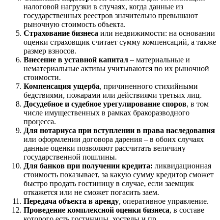
налоговой нагрузки в случаях, когда данные из
Братск
государственных реестров значительно превышают
Бронницы
рыночную стоимость объекта.
Брянск
Страхование бизнеса
или недвижимости: на основании
Бугульма
оценки страховщик считает сумму компенсаций, а также
размер взносов.
Бугуруслан
Внесение в уставной капитал
– материальные и
Бузулук
нематериальные активы учитываются по их рыночной
Буй
стоимости.
Компенсация ущерба
, причиненного стихийными
Буйнакск
бедствиями, пожарами или действиями третьих лиц.
Бутурлиновка
Досудебное и судебное урегулирование споров
, в том
Валдай
числе имущественных в рамках бракоразводного
Валуйки
процесса.
Для нотариуса при вступлении в права наследования
Великие Луки
или оформлении договора дарения – в обоих случаях
Великий Новгород
данные оценки позволяют рассчитать величину
Великий Устюг
государственной пошлины.
Для банков при получении кредита:
ликвидационная
Вельск
стоимость показывает, за какую сумму кредитор сможет
Верещагино
быстро продать гостиницу в случае, если заемщик
Верхний Уфалей
откажется или не сможет погасить заем.
Верхняя Пышма
Передача объекта в аренду
, оперативное управление.
Проведение комплексной оценки бизнеса
, в составе
Верхняя Салда
которого есть гостиницы, хостелы и пр.