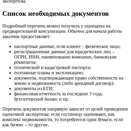
экспертизы.
Дедовск
Дербент
Список необходимых документов
Джанкой
Дзержинск
Подробный перечень можно получить у оценщика на
Дзержинский
предварительной консультации. Обычно для начала работы
Димитровград
заказчик предоставляет:
Дмитров
паспортные данные, если клиент – физическое лицо;
Долгопрудный
регистрационные данные для юридических лиц –
Домодедово
ОГРН, ИНН, наименование компании, банковские
Донецк
реквизиты;
технический и кадастровый паспорта;
Дубна
поэтажные планы и экспликацию;
Дюртюли
документы, подтверждающие право собственности на
Евпатория
землю и недвижимость (либо арендный договор);
документы из БТИ;
Егорьевск
финансовая отчетность за последние 3 года,
Ейск
бухгалтерский баланс и пр.
Екатеринбург
Перечень документов напрямую зависит от целей проведения
Елабуга
оценочной экспертизы: если гостиницу оценивают, как
Елец
комплекс недвижимости, то потребуются одни бумаги, если
Елизово
как бизнес – то другие.
Енисейск