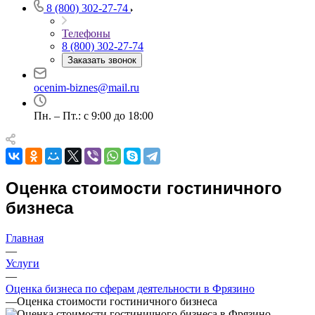
8 (800) 302-27-74
Выберите ваш город
Телефоны
8 (800) 302-27-74
Заказать звонок
ocenim-biznes@mail.ru
Например:
Фрязино
Абакан
Абдулино
Пн. – Пт.: с 9:00 до 18:00
Абинск
Азов
Аксай
Алушта
Оценка стоимости гостиничного
Альметьевск
бизнеса
Анапа
Ангарск
Главная
Анжеро-Судженск
—
Апатиты
Услуги
—
Апрелевка
Оценка бизнеса по сферам деятельности в Фрязино
Арамиль
—
Оценка стоимости гостиничного бизнеса
Арзамас