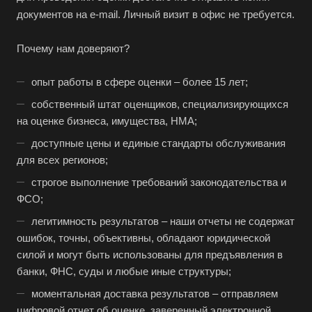
Боровичи
документов на e-mail. Личный визит в офис не требуется.
Братск
Почему нам доверяют?
Бронницы
Брянск
опыт работы в сфере оценки – более 15 лет;
Бугульма
собственный штат оценщиков, специализирующихся
Бугуруслан
на оценке бизнеса, имущества, НМА;
Бузулук
доступные цены и единые стандарты обслуживания
для всех регионов;
Буй
строгое выполнение требований законодательства и
Буйнакск
ФСО;
Бутурлиновка
легитимность результатов – наши отчеты не содержат
Валдай
ошибок, точны, объективны, обладают юридической
Валуйки
силой и могут быть использованы для предъявления в
банки, ФНС, суды и любые иные структуры;
Великие Луки
моментальная доставка результатов – отправляем
Великий Новгород
цифровой отчет об оценке, заверенный электронной