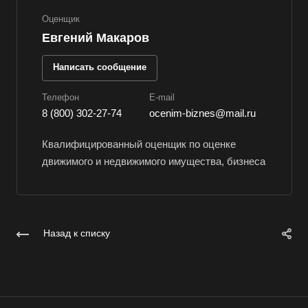
Вологда
Оценщик
Волоколамск
Евгений Макаров
Волосово
Написать сообщение
Волхов
Вольск
Телефон
E-mail
8 (800) 302-27-74
ocenim-biznes@mail.ru
Воркута
Воронеж
Квалифицированный оценщик по оценке
движимого и недвижимого имущества, бизнеса
Воскресенск
Воткинск
Всеволожск
Выборг
Назад к списку
Выкса
Вязники
Вязьма