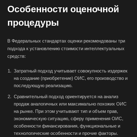
Особенности оценочной
процедуры
Например:
Фрязино
В Федеральных стандартах оценки рекомендованы три
Абакан
подхода к установлению стоимости интеллектуальных
Абдулино
средств:
Абинск
Затратный подход учитывает совокупность издержек
Азов
на создание (приобретение) ОИС, его производство и
Аксай
последующую реализацию.
Алушта
Сравнительный подход ориентируется на анализ
Альметьевск
продаж аналогичных или максимально похожих ОИС
Анапа
на рынке. При этом учитывают тип и объем прав,
экономическую ситуацию, сферу применения ОИС,
Ангарск
особенности финансирования, функциональные и
Анжеро-Судженск
технологические особенности и прочие факторы.