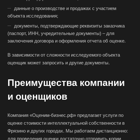
Бердск
данные о производстве и продажах с участием
Березники
объекта исследования;
Бийск
документы, подтверждающие реквизиты заказчика
Биробиджан
(паспорт, ИНН, учредительные документы) – для
заключения договора и оформления отчета об оценке.
Бирск
Бирюч
В зависимости от сложности исследуемого объекта
оценщик может запросить и другие документы.
Благовещенск
Благодарный
Преимущества компании
Богородицк
Боготол
и оценщиков
Большой Камень
Бор
Компания «Оценим-бизнес.рф» предлагает услуги по
оценке стоимости интеллектуальной собственности в
Борзя
Фрязино и других городах. Мы работаем дистанционно:
Борисоглебск
для проведения оценки достаточно отправить копии