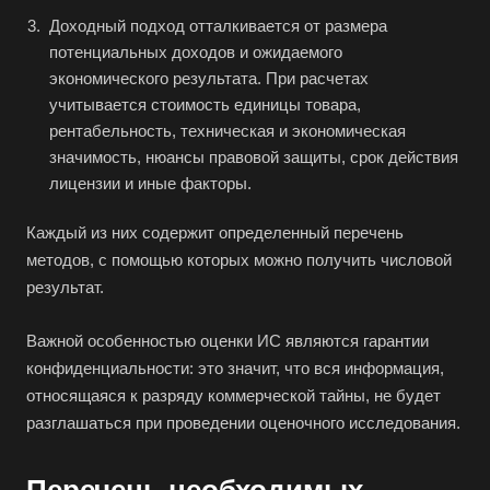
Апатиты
Доходный подход отталкивается от размера
Апрелевка
потенциальных доходов и ожидаемого
экономического результата. При расчетах
Арамиль
учитывается стоимость единицы товара,
Арзамас
рентабельность, техническая и экономическая
Архангельск
значимость, нюансы правовой защиты, срок действия
лицензии и иные факторы.
Асбест
Асино
Каждый из них содержит определенный перечень
Астрахань
методов, с помощью которых можно получить числовой
результат.
Ахтубинск
Ачинск
Важной особенностью оценки ИС являются гарантии
Аша
конфиденциальности: это значит, что вся информация,
относящаяся к разряду коммерческой тайны, не будет
Баймак
разглашаться при проведении оценочного исследования.
Балабаново
Балаково