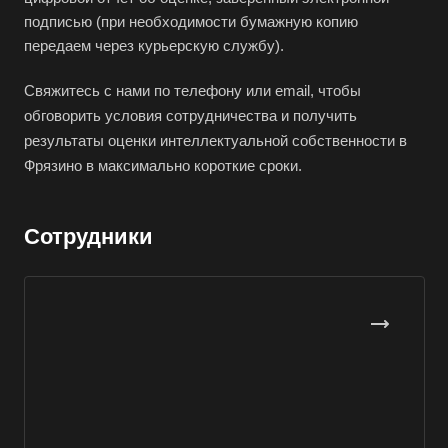
Великий Устюг
подписью (при необходимости бумажную копию
Вельск
передаем через курьерскую службу).
Верещагино
Свяжитесь с нами по телефону или email, чтобы
Верхний Уфалей
обговорить условия сотрудничества и получить
Верхняя Пышма
результаты оценки интеллектуальной собственности в
Фрязино в максимально короткие сроки.
Верхняя Салда
Видное
Сотрудники
Владивосток
Владикавказ
Владимир
Волгоград
Волгодонск
Волжск
Волжский