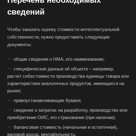
Перечень необходимых
Балашиха
сведений
Балашов
Барабинск
Чтобы заказать оценку стоимости интеллектуальной
Барнаул
собственности, нужно предоставить следующие
Батайск
документы:
Бахчисарай
общие сведения о НМА, его наименование;
Белая Калитва
специфические данные об объекте – например,
Белгород
расчет себестоимости производства единицы товара или
Белебей
характеристики аналогичных продуктов, имеющихся на
Белово
рынке;
Белогорск
правоустанавливающие бумаги;
Белорецк
сведения о затратах на разработку, производство или
приобретение ОИС, его страхование (при наличии);
Белореченск
балансовая стоимость (начальная и остаточная),
Белоярский
валовой доход, рентабельность;