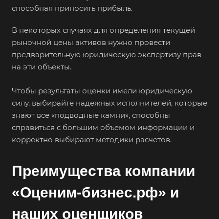
способная приносить прибыль.
Волоколамск
В некоторых случаях для определения текущей
Волосово
рыночной цены активов нужно провести
Волхов
предварительную юридическую экспертизу прав
Вольск
на эти объекты.
Воркута
Чтобы результаты оценки имели юридическую
Воронеж
силу, выбирайте надежных исполнителей, которые
Воскресенск
знают все «подводные камни», способны
Воткинск
справиться с большим объемом информации и
корректно выбирают методики расчетов.
Всеволожск
Выборг
Преимущества компании
Выкса
Вязники
«Оценим-бизнес.рф» и
Вязьма
наших оценщиков
Вятские Поляны