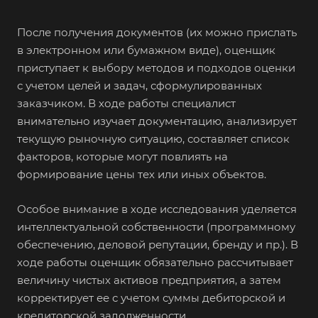
Братск
После получения документов (их можно прислать
Бронницы
в электронном или бумажном виде), оценщик
Брянск
приступает к выбору методов и подходов оценки
с учетом целей и задач, сформулированных
Бугульма
заказчиком. В ходе работы специалист
Бугуруслан
внимательно изучает документацию, анализирует
Бузулук
текущую рыночную ситуацию, составляет список
факторов, которые могут повлиять на
Буй
формирование цены тех или иных объектов.
Буйнакск
Бутурлиновка
Особое внимание в ходе исследования уделяется
Валдай
интеллектуальной собственности (программному
обеспечению, деловой репутации, бренду и пр.). В
Валуйки
ходе работы оценщик обязательно рассчитывает
Великие Луки
величину чистых активов предприятия, а затем
Великий Новгород
корректирует ее с учетом суммы дебиторской и
кредиторской задолженности.
Великий Устюг