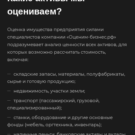
оцениваем?
Оценка имущества предприятия силами
специалистов компании «Оценим-бизнес.рф»
подразумевает анализ ценности всех активов, для
которых возможно рассчитать стоимость,
включая:
складские запасы, материалы, полуфабрикаты,
сырье и готовую продукцию;
недвижимость, участки земли;
транспорт (пассажирский, грузовой,
специализированный);
станки, оборудование и другие основные
Выберите ваш город
фонды (мебель, оргтехника, инвентарь);
наличные деньги, банковские активы и вклады,