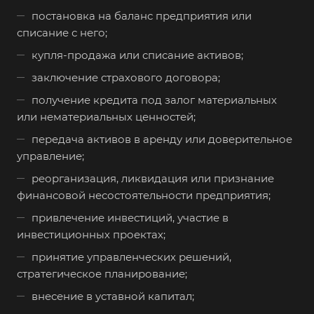
постановка на баланс предприятия или
Балашов
списание с него;
Барабинск
купля-продажа или списание активов;
Барнаул
заключение страхового договора;
Батайск
получение кредита под залог материальных
Бахчисарай
или нематериальных ценностей;
Белая Калитва
передача активов в аренду или доверительное
управление;
Белгород
Белебей
реорганизация, ликвидация или признание
финансовой несостоятельности предприятия;
Белово
привлечение инвестиций, участие в
Белогорск
инвестиционных проектах;
Белорецк
принятие управленческих решений,
Белореченск
стратегическое планирование;
Белоярский
внесение в уставной капитал;
Бердск