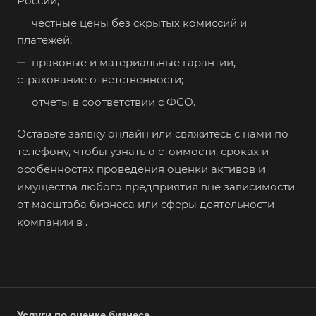
России;
Гусев
честные цены без скрытых комиссий и
платежей;
Гусь-Хрустальный
правовые и материальные гарантии,
Дедовск
страхование ответственности;
Дербент
отчеты в соответствии с ФСО.
Джанкой
Оставьте заявку онлайн или свяжитесь с нами по
Дзержинск
телефону, чтобы узнать о стоимости, сроках и
Дзержинский
особенностях проведения оценки активов и
Димитровград
имущества любого предприятия вне зависимости
Дмитров
от масштаба бизнеса или сферы деятельности
компании в .
Долгопрудный
Домодедово
Донецк
Дубна
Дюртюли
Услуги по оценке бизнеса