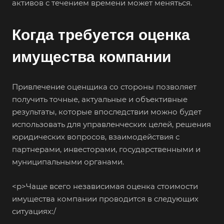
активов с течением времени может меняться.
Апрелевка
Когда требуется оценка
Арамиль
Арзамас
имущества компании
Архангельск
Асбест
Привлечение оценщика со стороны позволяет
Асино
получить точные, актуальные и объективные
Астрахань
результаты, которые впоследствии можно будет
использовать для управленческих целей, решения
Ахтубинск
юридических вопросов, взаимодействия с
Ачинск
партнерами, инвесторами, государственными и
Аша
муниципальными органами.
Баймак
<р>Чаще всего независимая оценка стоимости
Балабаново
имущества компании проводится в следующих
Балаково
ситуациях:/
Балашиха