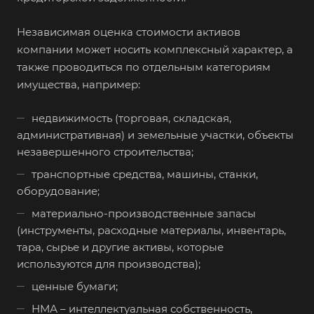
Вельск
Независимая оценка стоимости активов
Верещагино
компании может носить комплексный характер, а
Верхний Уфалей
также проводиться по отдельным категориям
имущества, например:
Верхняя Пышма
Верхняя Салда
недвижимость (торговая, складская,
Видное
административная) и земельные участки, объекты
незавершенного строительства;
Владивосток
транспортные средства, машины, станки,
Владикавказ
оборудование;
Владимир
материально-производственные запасы
Волгоград
(инструменты, расходные материалы, инвентарь,
Волгодонск
тара, сырье и другие активы, которые
используются для производства);
Волжск
ценные бумаги;
Волжский
НМА – интеллектуальная собственность,
Вологда