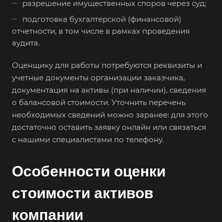
разрешение имущественных споров через суд;
Березники
подготовка бухгалтерской (финансовой)
отчетности, в том числе в рамках проведения
Бийск
аудита.
Биробиджан
Бирск
Оценщику для работы потребуются реквизиты и
учетные документы организации заказчика,
Бирюч
документация на активы (при наличии), сведения
Благовещенск
о балансовой стоимости. Уточнить перечень
Благодарный
необходимых сведений можно заранее: для этого
Богородицк
достаточно оставить заявку онлайн или связаться
с нашими специалистами по телефону.
Боготол
Большой Камень
Особенности оценки
Бор
стоимости активов
Борзя
Борисоглебск
компании
Боровичи