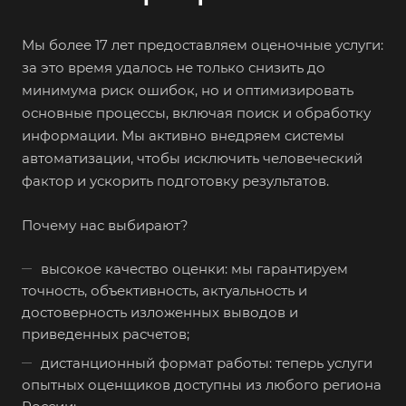
Гай
Мы более 17 лет предоставляем оценочные услуги:
Гатчина
за это время удалось не только снизить до
Геленджик
минимума риск ошибок, но и оптимизировать
основные процессы, включая поиск и обработку
Георгиевск
информации. Мы активно внедряем системы
Глазов
автоматизации, чтобы исключить человеческий
Горно-Алтайск
фактор и ускорить подготовку результатов.
Городец
Почему нас выбирают?
Горячий Ключ
Грозный
высокое качество оценки: мы гарантируем
Губаха
точность, объективность, актуальность и
достоверность изложенных выводов и
Губкин
приведенных расчетов;
Губкинский
дистанционный формат работы: теперь услуги
Гуково
опытных оценщиков доступны из любого региона
Гулькевичи