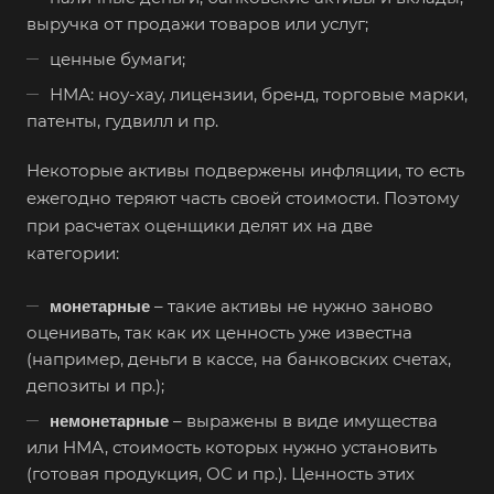
выручка от продажи товаров или услуг;
ценные бумаги;
Например:
Фрязино
НМА: ноу-хау, лицензии, бренд, торговые марки,
патенты, гудвилл и пр.
Абакан
Некоторые активы подвержены инфляции, то есть
Абдулино
ежегодно теряют часть своей стоимости. Поэтому
Абинск
при расчетах оценщики делят их на две
Азов
категории:
Аксай
– такие активы не нужно заново
монетарные
Алушта
оценивать, так как их ценность уже известна
Альметьевск
(например, деньги в кассе, на банковских счетах,
депозиты и пр.);
Анапа
– выражены в виде имущества
Ангарск
немонетарные
или НМА, стоимость которых нужно установить
Анжеро-Судженск
(готовая продукция, ОС и пр.). Ценность этих
Апатиты