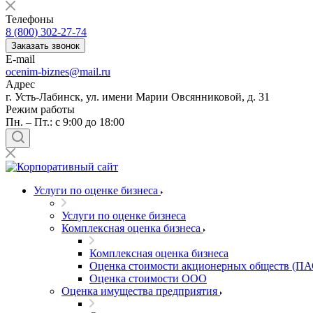
Балашов
Телефоны
Барабинск
8 (800) 302-27-74
Барнаул
Заказать звонок
E-mail
Батайск
ocenim-biznes@mail.ru
Бахчисарай
Адрес
Белая Калитва
г. Усть-Лабинск, ул. имени Марии Овсянниковой, д. 31
Белгород
Режим работы
Пн. – Пт.: с 9:00 до 18:00
Белебей
Белово
Белогорск
Белорецк
Белореченск
Услуги по оценке бизнеса
Белоярский
Услуги по оценке бизнеса
Бердск
Комплексная оценка бизнеса
Березники
Комплексная оценка бизнеса
Бийск
Оценка стоимости акционерных обществ (ПА
Биробиджан
Оценка стоимости ООО
Бирск
Оценка имущества предприятия
Бирюч