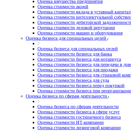
Оценка имущества предприятия
Благовещенск
Оценка стоимости акций
Благодарный
Оценка стоимости вклада в уставный капитал
Богородицк
Оценка стоимости интеллектуальной собстве
Боготол
Оценка стоимости дебиторской задолженност
Оценка стоимости деловой репутации
Большой Камень
Оценка стоимости машин и оборудования
Бор
Оценка бизнеса для специальных целей
Борзя
Оценка бизнеса для специальных целей
Борисоглебск
Оценка стоимости бизнеса для банка
Боровичи
Оценка стоимости бизнеса для нотариуса
Братск
Оценка стоимости бизнеса для передачи в до
Бронницы
Оценка стоимости бизнеса для продажи
Оценка стоимости бизнеса для страховой ком
Брянск
Оценка стоимости бизнеса для суда
Бугульма
Оценка стоимости бизнеса перед покупкой
Бугуруслан
Оценка стоимости бизнеса при реорганизаци
Оценка бизнеса по сферам деятельности
Бузулук
Буй
Оценка бизнеса по сферам деятельности
Буйнакск
Оценка стоимости бизнеса в сфере услуг
Бутурлиновка
Оценка стоимости гостиничного бизнеса
Оценка стоимости ИТ-компании
Валдай
Оценка стоимости лизинговой компании
Валуйки