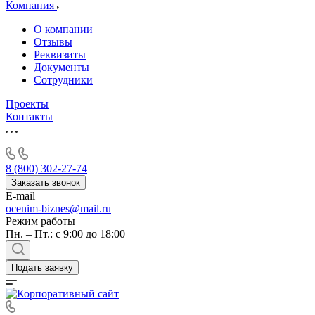
Алушта
Компания
Альметьевск
О компании
Анапа
Отзывы
Ангарск
Реквизиты
Документы
Анжеро-Судженск
Сотрудники
Апатиты
Апрелевка
Проекты
Контакты
Арамиль
Арзамас
Архангельск
Асбест
8 (800) 302-27-74
Асино
Заказать звонок
E-mail
Астрахань
ocenim-biznes@mail.ru
Ахтубинск
Режим работы
Ачинск
Пн. – Пт.: с 9:00 до 18:00
Аша
Баймак
Подать заявку
Балабаново
Балаково
Балашиха