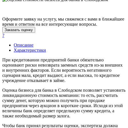
Ачинск
Аша
Баймак
Оформите заявку на услугу, мы свяжемся с вами в ближайшее
Балабаново
время и ответим на все интересующие вопросы.
Балаково
Заказать оценку
Балашиха
?
Балашов
Описание
Барабинск
Характеристики
Барнаул
При кредитовании предприятий банки обязательно
Батайск
оценивают риски невозврата заемных средств из-за внешних
Бахчисарай
и внутренних факторов. Если вероятность негативного
Белая Калитва
сценария мала, кредит выдают, а если высока, то кредитное
учреждение отказывает в займе.
Белгород
Белебей
Оценка бизнеса для банка в Слободском позволяет установить
Белово
ликвидационную стоимость компании: то есть, рассчитать
сумму денег, которую можно получить при продаже
Белогорск
предприятия через аукцион в короткие сроки. Исходя из этой
Белорецк
величины банк определяет предельную сумму кредита, а
Белореченск
также необходимый размер залога.
Белоярский
Чтобы банк принял результаты оценки, экспертиза должна
Бердск