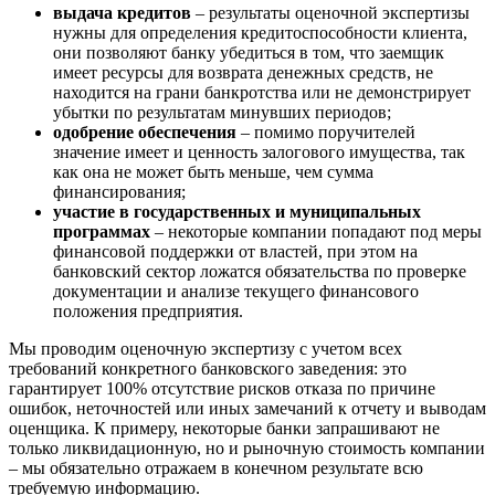
Бузулук
выдача кредитов
– результаты оценочной экспертизы
нужны для определения кредитоспособности клиента,
Буй
они позволяют банку убедиться в том, что заемщик
Буйнакск
имеет ресурсы для возврата денежных средств, не
Бутурлиновка
находится на грани банкротства или не демонстрирует
Валдай
убытки по результатам минувших периодов;
одобрение обеспечения
– помимо поручителей
Валуйки
значение имеет и ценность залогового имущества, так
Великие Луки
как она не может быть меньше, чем сумма
Великий Новгород
финансирования;
участие в государственных и муниципальных
Великий Устюг
программах
– некоторые компании попадают под меры
Вельск
финансовой поддержки от властей, при этом на
Верещагино
банковский сектор ложатся обязательства по проверке
Верхний Уфалей
документации и анализе текущего финансового
положения предприятия.
Верхняя Пышма
Верхняя Салда
Мы проводим оценочную экспертизу с учетом всех
Видное
требований конкретного банковского заведения: это
гарантирует 100% отсутствие рисков отказа по причине
Владивосток
ошибок, неточностей или иных замечаний к отчету и выводам
Владикавказ
оценщика. К примеру, некоторые банки запрашивают не
Владимир
только ликвидационную, но и рыночную стоимость компании
Волгоград
– мы обязательно отражаем в конечном результате всю
требуемую информацию.
Волгодонск