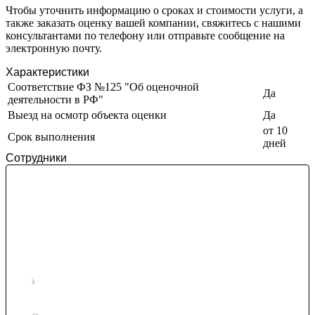
Заводоуковск
Чтобы уточнить информацию о сроках и стоимости услуги, а
также заказать оценку вашей компании, свяжитесь с нашими
Заозерный
консультантами по телефону или отправьте сообщение на
Заполярный
электронную почту.
Зарайск
Заречный
Характеристики
Соответствие ФЗ №125 "Об оценочной
Заринск
Да
деятельности в РФ"
Звенигород
Выезд на осмотр объекта оценки
Да
Зеленоград
от 10
Зеленодольск
Срок выполнения
дней
Зея
Сотрудники
Златоуст
Иваново
Ивантеевка
Ижевск
Изобильный
Ипатово
Ирбит
Иркутск
Искитим
Истра