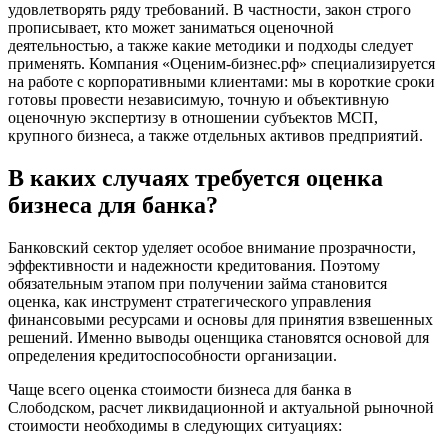
удовлетворять ряду требований. В частности, закон строго
Березники
прописывает, кто может заниматься оценочной
Бийск
деятельностью, а также какие методики и подходы следует
применять. Компания «Оценим-бизнес.рф» специализируется
Биробиджан
на работе с корпоративными клиентами: мы в короткие сроки
Бирск
готовы провести независимую, точную и объективную
Бирюч
оценочную экспертизу в отношении субъектов МСП,
Благовещенск
крупного бизнеса, а также отдельных активов предприятий.
Благодарный
В каких случаях требуется оценка
Богородицк
бизнеса для банка?
Боготол
Большой Камень
Банковский сектор уделяет особое внимание прозрачности,
Бор
эффективности и надежности кредитования. Поэтому
Борзя
обязательным этапом при получении займа становится
Борисоглебск
оценка, как инструмент стратегического управления
Боровичи
финансовыми ресурсами и основы для принятия взвешенных
решений. Именно выводы оценщика становятся основой для
Братск
определения кредитоспособности организации.
Бронницы
Брянск
Чаще всего оценка стоимости бизнеса для банка в
Слободском, расчет ликвидационной и актуальной рыночной
Бугульма
стоимости необходимы в следующих ситуациях:
Бугуруслан