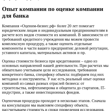
Волжск
Опыт компании по оценке компании
Волжский
для банка
Вологда
Волоколамск
Компания «Оценим-бизнес.рф» более 20 лет помогает
Волосово
юридическим лицам и индивидуальным предпринимателям в
Волхов
расчете всех видов стоимости их компаний. В зависимости от
Вольск
требований кредитного учреждения мы можем провести
комплексную процедуру, а также оценить отдельные
Воркута
компоненты и части вашего предприятия: деловой репутации,
Воронеж
уставного капитала, материальных активов и пр.
Воскресенск
Оценка стоимости бизнеса при кредитовании – одно из
Воткинск
основных направлений нашей деятельности. При расчетах мы
Всеволожск
обязательно учитываем цели исследования, требования
Выборг
конкретного банка, специфику объекта: подбираем под них
Выкса
методики и инструменты. У нас есть реальный опыт оценки
компаний из самых разных отраслей бизнеса: от
Вязники
строительства, нефтехимпрома и общепита до стартапов, IT-
Вязьма
индустрии, а также инвестиционных фондов.
Вятские Поляны
Оценочная процедура проходит в несколько этапов. Сначала
Гай
на консультации мы выясняем специфику объекта,
Гатчина
рассчитываем стоимость и сроки проведения исследования.