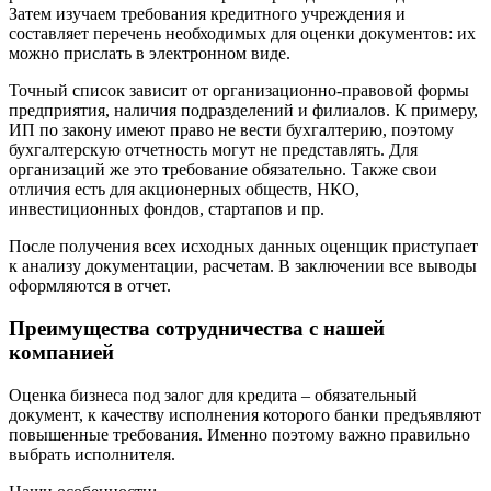
Геленджик
Затем изучаем требования кредитного учреждения и
составляет перечень необходимых для оценки документов: их
Георгиевск
можно прислать в электронном виде.
Глазов
Горно-Алтайск
Точный список зависит от организационно-правовой формы
Городец
предприятия, наличия подразделений и филиалов. К примеру,
ИП по закону имеют право не вести бухгалтерию, поэтому
Горячий Ключ
бухгалтерскую отчетность могут не представлять. Для
Грозный
организаций же это требование обязательно. Также свои
Губаха
отличия есть для акционерных обществ, НКО,
инвестиционных фондов, стартапов и пр.
Губкин
Губкинский
После получения всех исходных данных оценщик приступает
Гуково
к анализу документации, расчетам. В заключении все выводы
оформляются в отчет.
Гулькевичи
Гусев
Преимущества сотрудничества с нашей
Гусь-Хрустальный
компанией
Дедовск
Дербент
Оценка бизнеса под залог для кредита – обязательный
Джанкой
документ, к качеству исполнения которого банки предъявляют
повышенные требования. Именно поэтому важно правильно
Дзержинск
выбрать исполнителя.
Дзержинский
Димитровград