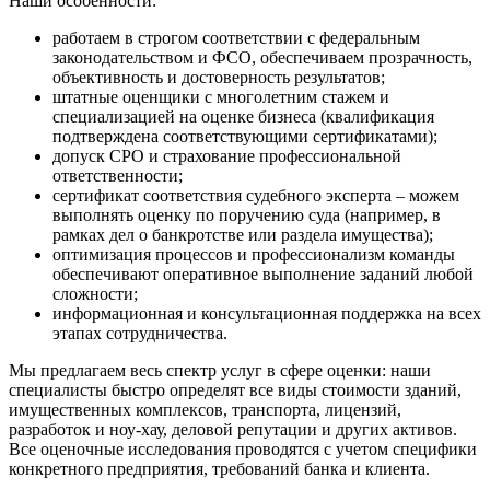
Наши особенности:
Дмитров
работаем в строгом соответствии с федеральным
Долгопрудный
законодательством и ФСО, обеспечиваем прозрачность,
Домодедово
объективность и достоверность результатов;
штатные оценщики с многолетним стажем и
Донецк
специализацией на оценке бизнеса (квалификация
Дубна
подтверждена соответствующими сертификатами);
Дюртюли
допуск СРО и страхование профессиональной
Евпатория
ответственности;
сертификат соответствия судебного эксперта – можем
Егорьевск
выполнять оценку по поручению суда (например, в
Ейск
рамках дел о банкротстве или раздела имущества);
Екатеринбург
оптимизация процессов и профессионализм команды
обеспечивают оперативное выполнение заданий любой
Елабуга
сложности;
Елец
информационная и консультационная поддержка на всех
Елизово
этапах сотрудничества.
Енисейск
Мы предлагаем весь спектр услуг в сфере оценки: наши
Ермолино
специалисты быстро определят все виды стоимости зданий,
Ессентуки
имущественных комплексов, транспорта, лицензий,
Железногорск
разработок и ноу-хау, деловой репутации и других активов.
Все оценочные исследования проводятся с учетом специфики
Железногорск-Илимский
конкретного предприятия, требований банка и клиента.
Жуковский