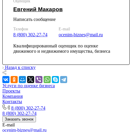
Оценщик
Ишим
Евгений Макаров
Ишимбай
Написать сообщение
Йошкар-Ола
Казань
Телефон
E-mail
Калининград
8 (800) 302-27-74
ocenim-biznes@mail.ru
Калуга
Квалифицированный оценщик по оценке
Камбарка
движимого и недвижимого имущества, бизнеса
Каменка
Каменск-Уральский
Назад к списку
Каменск-Шахтинский
Камень-на-Оби
Камышин
Услуги по оценке бизнеса
Камышлов
Проекты
Канаш
Компания
Кандалакша
Контакты
8 (800) 302-27-74
Канск
8 (800) 302-27-74
Карачев
Заказать звонок
Карпинск
E-mail
Касли
ocenim-biznes@mail.ru