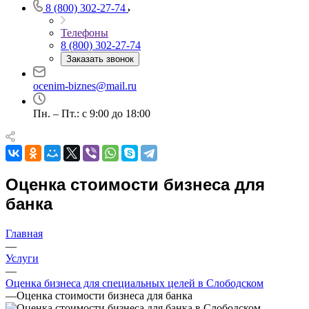
Например:
Слободской
8 (800) 302-27-74
Абакан
Абдулино
Телефоны
Абинск
8 (800) 302-27-74
Азов
Заказать звонок
Аксай
ocenim-biznes@mail.ru
Алушта
Альметьевск
Пн. – Пт.: с 9:00 до 18:00
Анапа
Ангарск
Анжеро-Судженск
Апатиты
Оценка стоимости бизнеса для
Апрелевка
банка
Арамиль
Арзамас
Главная
Архангельск
—
Асбест
Услуги
Асино
—
Астрахань
Оценка бизнеса для специальных целей в Слободском
—
Оценка стоимости бизнеса для банка
Ахтубинск