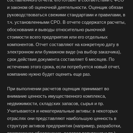
и законом об оценочной деятельности. Оценщик обязан
Азов
руководствоваться свежими стандартами и правилами, в
Аксай
т.ч. установленными СРО. В отчете содержатся расчеты,
Алушта
обоснования и выводы относительно рыночной
Альметьевск
стоимости всего предприятия или его отдельных
компонентов. Отчет составляют на конкретную дату в
Анапа
электронном или бумажном виде (на выбор заказчика),
Ангарск
срок действия документа составляет 6 месяцев. По
Анжеро-Судженск
истечению этого срока, если потребуется новый отчет,
компанию нужно будет оценить еще раз.
Апатиты
Апрелевка
При выполнении расчетов оценщик принимает во
Арамиль
внимание ценность имущественного комплекса,
Арзамас
недвижимости, складских запасов, сырья и пр.
Учитываются и нематериальные активы: в некоторых
Архангельск
отраслях они представляют наибольшую ценность в
Асбест
структуре активов предприятия (например, разработки,
Асино