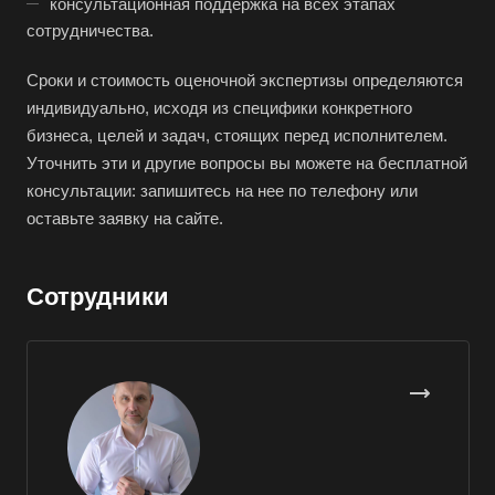
консультационная поддержка на всех этапах
Буй
сотрудничества.
Буйнакск
Сроки и стоимость оценочной экспертизы определяются
Бутурлиновка
индивидуально, исходя из специфики конкретного
Валдай
бизнеса, целей и задач, стоящих перед исполнителем.
Уточнить эти и другие вопросы вы можете на бесплатной
Валуйки
консультации: запишитесь на нее по телефону или
Великие Луки
оставьте заявку на сайте.
Великий Новгород
Великий Устюг
Сотрудники
Вельск
Верещагино
Верхний Уфалей
Верхняя Пышма
Верхняя Салда
Видное