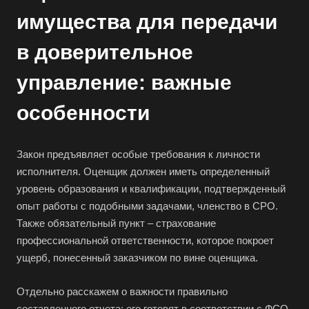
имущества для передачи
в доверительное
управление: важные
особенности
Выберите ваш город
Закон предъявляет особые требования к личности
исполнителя. Оценщик должен иметь определенный
уровень образования и квалификации, подтвержденный
опыт работы с подобными задачами, членство в СРО.
Также обязательный пункт – страхование
Например:
Слободской
профессиональной ответственности, которое покроет
ущерб, понесенный заказчиком по вине оценщика.
Абакан
Абдулино
Отдельно расскажем о важности правильно
Абинск
составленного отчета: его готовят в соответствии с ФСО