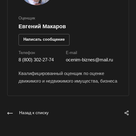
Владивосток
Владикавказ
Оценщик
Евгений Макаров
Владимир
Волгоград
Написать сообщение
Волгодонск
Телефон
E-mail
Волжск
8 (800) 302-27-74
ocenim-biznes@mail.ru
Волжский
Квалифицированный оценщик по оценке
Вологда
движимого и недвижимого имущества, бизнеса
Волоколамск
Волосово
Волхов
Назад к списку
Вольск
Воркута
Воронеж