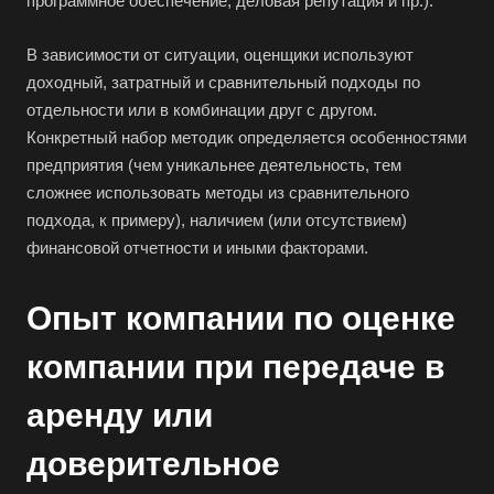
программное обеспечение, деловая репутация и пр.).
Астрахань
В зависимости от ситуации, оценщики используют
Ахтубинск
доходный, затратный и сравнительный подходы по
Ачинск
отдельности или в комбинации друг с другом.
Аша
Конкретный набор методик определяется особенностями
предприятия (чем уникальнее деятельность, тем
Баймак
сложнее использовать методы из сравнительного
Балабаново
подхода, к примеру), наличием (или отсутствием)
Балаково
финансовой отчетности и иными факторами.
Балашиха
Опыт компании по оценке
Балашов
Барабинск
компании при передаче в
Барнаул
аренду или
Батайск
Бахчисарай
доверительное
Белая Калитва