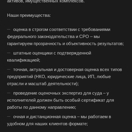
активов, имущественных комплексов.
Благодарный
Наши преимущества:
Богородицк
Боготол
оценка в строгом соответствии с требованиями
Большой Камень
федерального законодательства и СРО – мы
гарантируем прозрачность и объективность результатов;
Бор
штатные оценщики с подтвержденной
Борзя
квалификацией;
Борисоглебск
точная, актуальная и достоверная оценка всех типов
Боровичи
предприятий (НКО, юридические лица, ИП, любые
Братск
отрасли и масштаб деятельности);
Бронницы
проведение оценочных экспертиз для суда – у
исполнителей должен быть особый сертификат для
Брянск
работы по данному направлению;
Бугульма
очная и дистанционная оценка – мы работаем в
Бугуруслан
удобном для наших клиентов формате;
Бузулук