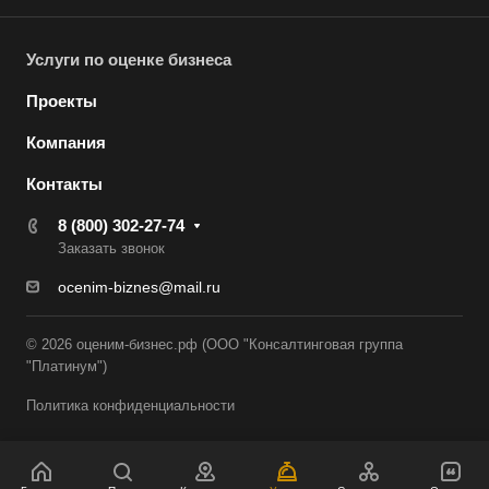
Воскресенск
Услуги по оценке бизнеса
Воткинск
Всеволожск
Проекты
Выборг
Компания
Выкса
Контакты
Вязники
8 (800) 302-27-74
Вязьма
Заказать звонок
Вятские Поляны
ocenim-biznes@mail.ru
Гай
Гатчина
© 2026 оценим-бизнес.рф (ООО "Консалтинговая группа
"Платинум")
Геленджик
Политика конфиденциальности
Георгиевск
Глазов
Горно-Алтайск