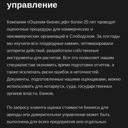
управление
Белгород
Белебей
Компания «Оценим-бизнес.рф» более 20 лет проводит
Белово
оценочные процедуры для коммерческих и
Белогорск
некоммерческих организаций в Слободском. За эти годы
мы изучили все «подводные камни», оптимизировали
Белорецк
алгоритм действий, разработали собственные
Белореченск
инструменты для расчетов. Все это позволяет нашим
Белоярский
специалистам экономить время подготовки отчетов, а
Бердск
также исключать риски ошибок и неточностей.
Документы, подготовленные нашими оценщиками, можно
Березники
использовать для нотариуса, суда, государственных
Бийск
органов власти, банков.
Биробиджан
По запросу клиента оценка стоимости бизнеса для
Бирск
аренды или доверительное управление может быть
Бирюч
выполнена для всего предприятия или отдельных
Благовещенск