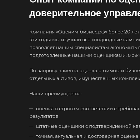
Великие Луки
доверительное управл
Верещагино
Видное
Компания «Оценим-бизнес.рф» более 20 лет
Волгоград
эти годы мы изучили все «подводные камни»
Вологда
позволяет нашим специалистам экономить вр
подготовленные нашими оценщиками, можно и
Вольск
Воткинск
По запросу клиента оценка стоимости бизн
Вязники
отдельных активов, имущественных комплек
Гатчина
Наши преимущества:
Горно-Алтайск
Губаха
оценка в строгом соответствии с требов
результатов;
Гулькевичи
штатные оценщики с подтвержденной кв
Дербент
точная, актуальная и достоверная оценка
Димитровград