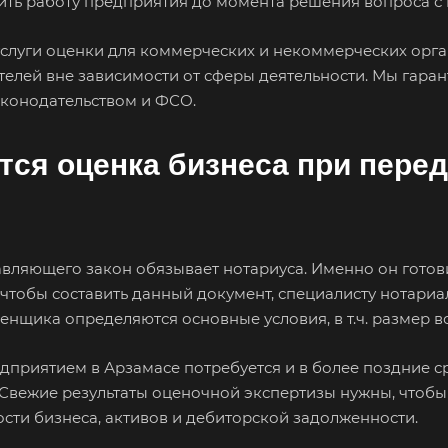
ить работу предприятия до момента решения вопроса с 
слуги оценки для коммерческих и некоммерческих орга
лей вне зависимости от сферы деятельности. Мы гаран
аконодательством и ФСО.
ется оценка бизнеса при пере
вляющего закон обязывает нотариуса. Именно он готови
 чтобы составить данный документ, специалисту нотари
ценщика определяются основные условия, в т.ч. размер
приятием в Арзамасе потребуется и в более поздние ср
Свежие результаты оценочной экспертизы нужны, чтобы
сти бизнеса, активов и дебиторской задолженности.