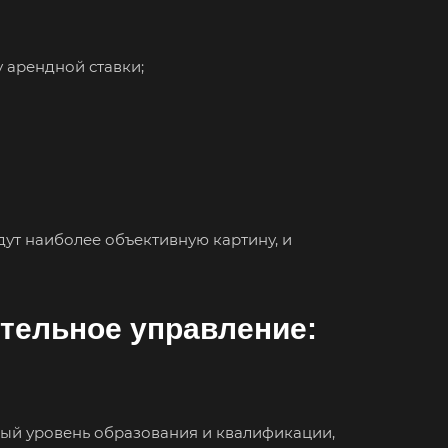
 арендной ставки;
ут наиболее объективную картину, и
тельное управление:
в
ный уровень образования и квалификации,
па