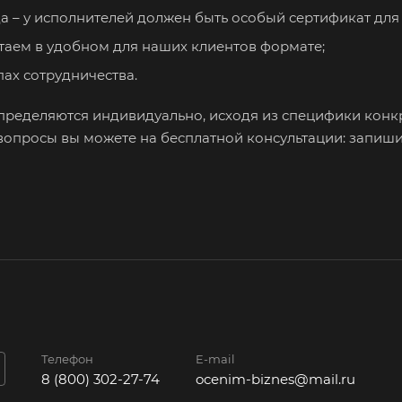
а – у исполнителей должен быть особый сертификат дл
Дубна
Дюртюли
Евп
таем в удобном для наших клиентов формате;
Ейск
Екатеринбург
Ела
ах сотрудничества.
Елизово
Енисейск
Ерм
Железногорск
Железногорск-
Жук
ределяются индивидуально, исходя из специфики конкре
Илимский
Зав
вопросы вы можете на бесплатной консультации: запишит
Заполярный
Зарайск
Зар
Звенигород
Зеленоград
Зел
Златоуст
Иваново
Ива
Изобильный
Ипатово
Ирб
Искитим
Истра
Иш
Йошкар-Ола
Казань
Кал
Камбарка
Каменка
Кам
Ура
Телефон
E-mail
8 (800) 302-27-74
ocenim-biznes@mail.ru
Камень-на-Оби
Камышин
Кам