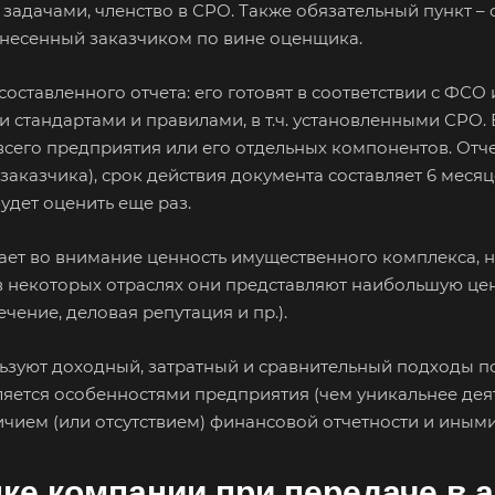
адачами, членство в СРО. Также обязательный пункт –
Анжеро-Судженск
Апатиты
Апр
онесенный заказчиком по вине оценщика.
Арзамас
Архангельск
Асб
оставленного отчета: его готовят в соответствии с ФСО
Астрахань
Ахтубинск
Ачи
стандартами и правилами, в т.ч. установленными СРО. 
Баймак
Балабаново
Бал
его предприятия или его отдельных компонентов. Отче
Балашов
Барабинск
Бар
казчика), срок действия документа составляет 6 месяце
Бахчисарай
Белая Калитва
Бел
удет оценить еще раз.
Белово
Белогорск
Бел
т во внимание ценность имущественного комплекса, не
Белоярский
Бердск
Бер
в некоторых отраслях они представляют наибольшую цен
Биробиджан
Бирск
Бир
ение, деловая репутация и пр.).
Благодарный
Богородицк
Бог
ьзуют доходный, затратный и сравнительный подходы по
нь
Бор
Борзя
Бор
яется особенностями предприятия (чем уникальнее деят
Братск
Бронницы
Бря
личием (или отсутствием) финансовой отчетности и иным
Бугуруслан
Бузулук
Буй
Бутурлиновка
Валдай
Вал
ке компании при передаче в 