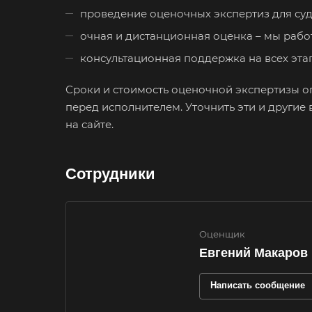
проведение оценочных экспертиз для суд
Донецк
очная и дистанционная оценка – мы рабо
Егорьевск
консультационная поддержка на всех этап
Елец
Ессентуки
Сроки и стоимость оценочной экспертизы оп
перед исполнителем. Уточнить эти и другие 
на сайте.
Заозерный
Заринск
Зея
Сотрудники
Ижевск
Иркутск
Оценщик
Ишимбай
Евгений Макаров
Калуга
Написать сообщение
Каменск-