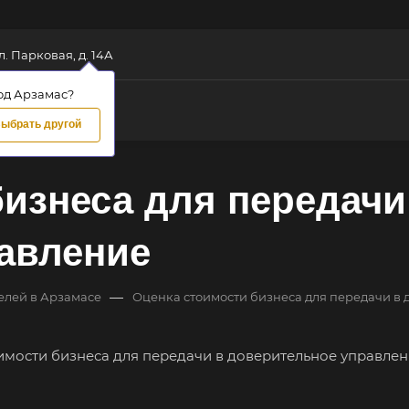
л. Парковая, д. 14А
од Арзамас?
ыбрать другой
изнеса для передачи
авление
—
елей в Арзамасе
Оценка стоимости бизнеса для передачи в