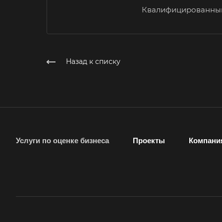
Шахтинский
Квалифицированный
Карачев
Кашира
Кимры
Назад к списку
Киржач
Кисловодск
Когалым
Колпашево
Услуги по оценке бизнеса
Проекты
Компани
Кореновск
Котельники
Краснодар
Красноуфимск
Кропоткин