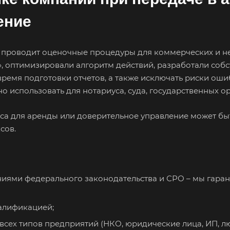
Великий Новгород
Великий Устюг
Вел
ение
Верхний Уфалей
Верхняя Пышма
Вер
Владивосток
Владикавказ
Вла
 проводит оценочные процедуры для коммерческих и н
Волгодонск
Волжск
Вол
, оптимизировали алгоритм действий, разработали собс
Волоколамск
Волосово
Вол
емя подготовки отчетов, а также исключать риски оши
спользовать для нотариуса, суда, государственных орг
Воркута
Воронеж
Вос
Всеволожск
Выборг
Вык
еса для аренды или доверительное управление может бы
Вязьма
Вятские Поляны
Гай
сов.
Геленджик
Георгиевск
Гла
Городец
Горячий Ключ
Гро
Губкин
Губкинский
Гук
аниями федерального законодательства и СРО – мы гара
Гусев
Гусь-Хрустальный
Дед
алификацией;
Джанкой
Дзержинск
Дзе
 всех типов предприятий (НКО, юридические лица, ИП, л
Дмитров
Долгопрудный
Дом