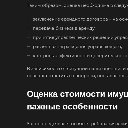
Таким образом, оценка необходима в следу
заключение арендного договора – на осн
передача бизнеса в аренду;
принятие управленческих решений упра
расчет вознаграждения управляющего;
контроль эффективности доверительного
Выберите
В зависимости от ситуации наши оценщики п
позволят ответить на вопросы, поставленны
Оценка стоимости имущ
Например:
Арз
важные особенности
Абакан
Закон предъявляет особые требования к ли
Аксай