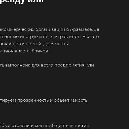
ьск
хняя Салда
димир
екоммерческих организаций в Арзамасе. За
жский
твенные инструменты для расчетов. Все это
хов
бок и неточностей. Документы,
анов власти, банков.
кресенск
са
ть выполнена для всего предприятия или
зов
зный
ово
нтируем прозрачность и объективность
овск
ржинский
юбые отрасли и масштаб деятельности);
одедово