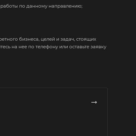
я работы по данному направлению;
атория
буга
олино
овский
тного бизнеса, целей и задач, стоящих
одоуковск
есь на нее по телефону или оставьте заявку
ечный
енодольск
нтеевка
ит
им
ининград
енск-
льский
ышлов