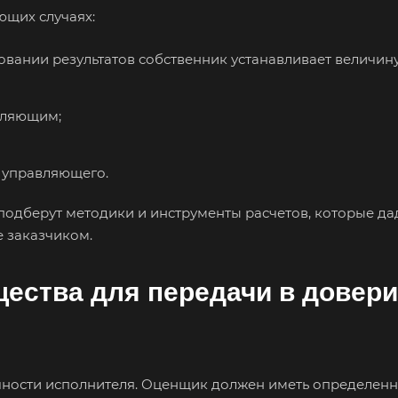
ющих случаях:
овании результатов собственник устанавливает величину
вляющим;
 управляющего.
 ваш город
одберут методики и инструменты расчетов, которые дад
е заказчиком.
ества для передачи в довери
амас
Абдулино
Абинск
Азо
чности исполнителя. Оценщик должен иметь определен
Алушта
Альметьевск
Ана