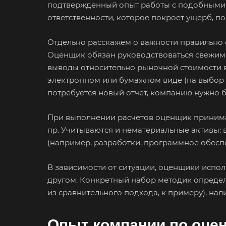
подтвержденный опыт работы с подобными з
Ангарск
ответственности, которое покроет ущерб, п
Арамиль
Отдельно расскажем о важности правильно с
Асино
Оценщик обязан руководствоваться свежими 
Аша
выводы относительно рыночной стоимости вс
Балашиха
электронном или бумажном виде (на выбор за
Батайск
потребуется новый отчет, компанию нужно б
Белебей
При выполнении расчетов оценщик принимае
Белореченск
пр. Учитываются и нематериальные активы: 
Бийск
(например, разработки, программное обеспеч
Благовещенск
В зависимости от ситуации, оценщики испол
Большой Каме
другом. Конкретный набор методик определ
Боровичи
из сравнительного подхода, к примеру), на
Бугульма
Буйнакск
Опыт компании по оцен