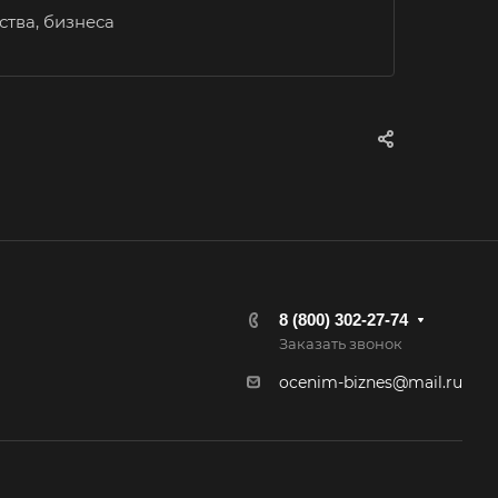
ск
тва, бизнеса
пийск
ляр
ешма
овск
ров
омна
аково
ейск
8 (800) 302-27-74
трома
Заказать звонок
сногорск
ocenim-biznes@mail.ru
снотурьинск
сный Сулин
ыл