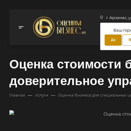
г. Арзамас, у
Ваш гор
Да
В
Оценка стоимости б
доверительное упр
—
—
Главная
Услуги
Оценка бизнеса для специальных ц