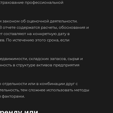
 страхование профессиональной
елевка
ест
 и законом об оценочной деятельности.
нск
В отчете содержатся расчеты, обоснования и
аково
т составляют на конкретную дату в
наул
в. По истечению этого срока, если
город
орецк
движимости, складских запасов, сырья и
езники
ность в структуре активов предприятия
юч
отол
 отдельности или в комбинации друг с
исоглебск
ельность, тем сложнее использовать методы
нск
и факторами.
уйки
аренду или