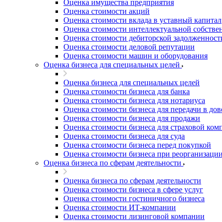
Оценка имущества предприятия
Благовещенск
Оценка стоимости акций
Благодарный
Оценка стоимости вклада в уставный капитал
Богородицк
Оценка стоимости интеллектуальной собстве
Боготол
Оценка стоимости дебиторской задолженност
Оценка стоимости деловой репутации
Большой Камень
Оценка стоимости машин и оборудования
Бор
Оценка бизнеса для специальных целей
Борзя
Оценка бизнеса для специальных целей
Борисоглебск
Оценка стоимости бизнеса для банка
Боровичи
Оценка стоимости бизнеса для нотариуса
Братск
Оценка стоимости бизнеса для передачи в до
Бронницы
Оценка стоимости бизнеса для продажи
Оценка стоимости бизнеса для страховой ком
Брянск
Оценка стоимости бизнеса для суда
Бугульма
Оценка стоимости бизнеса перед покупкой
Бугуруслан
Оценка стоимости бизнеса при реорганизаци
Оценка бизнеса по сферам деятельности
Бузулук
Буй
Оценка бизнеса по сферам деятельности
Буйнакск
Оценка стоимости бизнеса в сфере услуг
Бутурлиновка
Оценка стоимости гостиничного бизнеса
Оценка стоимости ИТ-компании
Валдай
Оценка стоимости лизинговой компании
Валуйки