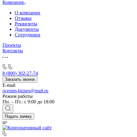
Алушта
Компания
Альметьевск
О компании
Анапа
Отзывы
Ангарск
Реквизиты
Документы
Анжеро-Судженск
Сотрудники
Апатиты
Апрелевка
Проекты
Контакты
Арамиль
Арзамас
Архангельск
Асбест
8 (800) 302-27-74
Асино
Заказать звонок
E-mail
Астрахань
ocenim-biznes@mail.ru
Ахтубинск
Режим работы
Ачинск
Пн. – Пт.: с 9:00 до 18:00
Аша
Баймак
Подать заявку
Балабаново
Балаково
Балашиха