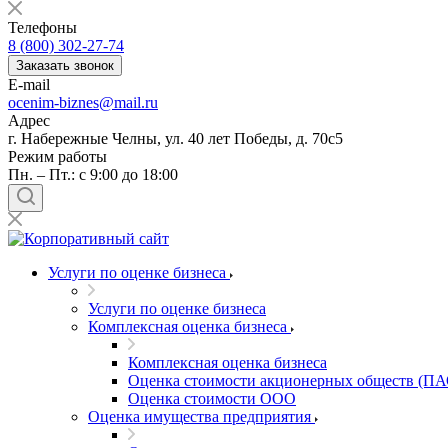
Балашов
Телефоны
Барабинск
8 (800) 302-27-74
Барнаул
Заказать звонок
E-mail
Батайск
ocenim-biznes@mail.ru
Бахчисарай
Адрес
Белая Калитва
г. Набережные Челны, ул. 40 лет Победы, д. 70с5
Белгород
Режим работы
Пн. – Пт.: с 9:00 до 18:00
Белебей
Белово
Белогорск
Белорецк
Белореченск
Услуги по оценке бизнеса
Белоярский
Услуги по оценке бизнеса
Бердск
Комплексная оценка бизнеса
Березники
Комплексная оценка бизнеса
Бийск
Оценка стоимости акционерных обществ (ПА
Биробиджан
Оценка стоимости ООО
Бирск
Оценка имущества предприятия
Бирюч